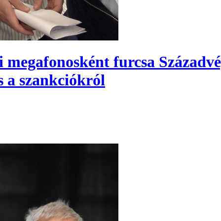
aki megafonosként furcsa Század
s a szankciókról