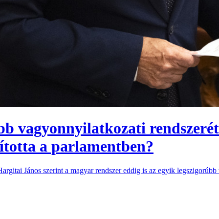
úbb vagyonnyilatkozati rendszeré
ította a parlamentben?
rgitai János szerint a magyar rendszer eddig is az egyik legszigorúbb 