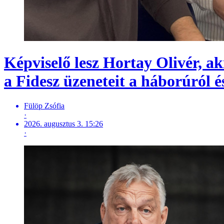
Képviselő lesz Hortay Olivér, 
a Fidesz üzeneteit a háborúról é
Fülöp Zsófia
·
2026. augusztus 3. 15:26
·