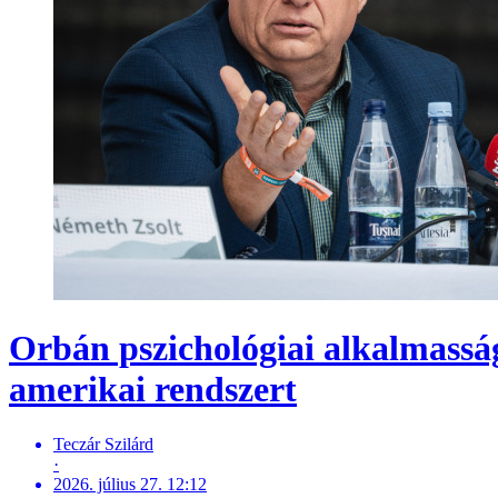
Orbán pszichológiai alkalmassági
amerikai rendszert
Teczár Szilárd
·
2026. július 27. 12:12