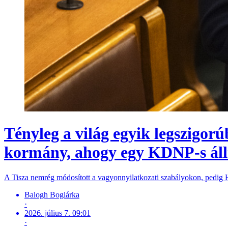
Tényleg a világ egyik legszigor
kormány, ahogy egy KDNP-s áll
A Tisza nemrég módosított a vagyonnyilatkozati szabályokon, pedig Ha
Balogh Boglárka
·
2026. július 7. 09:01
·