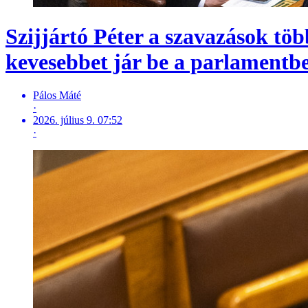
Szijjártó Péter a szavazások töb
kevesebbet jár be a parlamentb
Pálos Máté
·
2026. július 9. 07:52
·