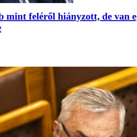
b mint feléről hiányzott, de van e
e