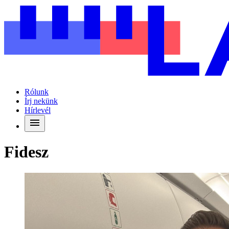
Rólunk
Írj nekünk
Hírlevél
Fidesz