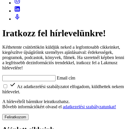
Iratkozz fel hírlevelünkre!
Kéthetente csütörtökön küldjük neked a legfontosabb cikkeinket,
kiegészítve újságíróink személyes ajánlásaival: érdekességek,
programok, podcastok, könyvek, filmek. Ha szeretnél képben lenni
a legfrissebb dezinformációs trendekkel, iratkozz fel a Lakmusz
hírlevelére!
Email cím
Az adatkezelési szabályzatot elfogadom, küldhettek nekem
hírlevelet.
A hírlevélről bármikor leiratkozhatsz.
Bővebb információkért olvasd el
adatkezelési szabályzatunkat!
Feliratkozom