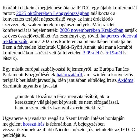
Korábbi cikkeink megjelenése óta az IFTCC egy újabb konferenciát
tartott:
2025 októberében Lengyelországban
találkoztak a
konverziós terápiát népszerűsítő vagy az iránt érdeklődő
szervezetek, szakemberek, magánszemélyek. Már az idei
konferenciát is bejelentették:
2026 novemberében Krakkóban
tartják
az éves összejövetelüket. Az eseményt egy rövid,
hatperces videóval
reklámozzák
, ami a 2025-ös konferencia pillanatképeit mutatja be.
Ezen a felvételen kiszúrtuk Ujlaki-Győri Annát, aki már a korábbi
konferenciákon is részt vett (a felvételen
3:09-nél
és
5:19-nél
is
látszik).
Egy másik európai szabályozási fejleményről, az Európa Tanács
Parlamenti Közgyűlésének
határozatáról
, ami szintén a konverziós
terápiák betiltását javasolja, idén januárban elítélőleg írt az
Axióma
.
Szerintük ugyanis a javaslat
„mindenkit kizárna a téma megvitatásából, aki a
keresztény világképet képviseli, és nem elfogadással,
hanem szeretettel viszonyul az érintettekhez.”
Ugyanerre a javaslatra reagált a Szent István Intézet honlapján
megjelent
hosszú írás
is februárban. A bejegyzésben
visszaköszönnek az ifjabb Nicolosi nézetei, és belinkelik az IFTCC
petícióját is.