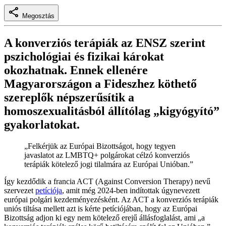
Megosztás
A konverziós terápiák az ENSZ szerint
pszichológiai és fizikai károkat
okozhatnak. Ennek ellenére
Magyarországon a Fideszhez köthető
szereplők népszerűsítik a
homoszexualitásból állítólag „kigyógyító”
gyakorlatokat.
„Felkérjük az Európai Bizottságot, hogy tegyen
javaslatot az LMBTQ+ polgárokat célzó konverziós
terápiák kötelező jogi tilalmára az Európai Unióban.”
Így kezdődik a francia ACT (Against Conversion Therapy) nevű
szervezet
petíciója
, amit még 2024-ben indítottak úgynevezett
európai polgári kezdeményezésként. Az ACT a konverziós terápiák
uniós tiltása mellett azt is kérte petíciójában, hogy az Európai
Bizottság adjon ki egy nem kötelező erejű állásfoglalást, ami „a