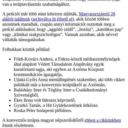
van a terápiaválasztás szabadságához.
A petíciót már több mint kétezren aláírták,
Magyarországról 28
aláírót találtunk
(
archiválva itt érhető el
), akik között többen
anonimek maradtak, csupán annyi információt osztottak meg a
petíció aláírásakor, hogy „aggódó szülő”, „borász”, „katolikus pap”
vagy „klinikai szakpszichológus”. Vannak azonban, akik névvel
vállalták támogatásukat.
Felbukkan köztük például:
Földi-Kovács Andrea, a Fidesz-közeli médiaszemélyiségek
által alapított Védett Társadalom Alapítvány egyik
kuratóriumi tagja, aki egyben az Axióma Központ
kommunikációs igazgatója,
Ujlaki-Győri Anna mentálhigiénés szakember, aki több cikket
publikált már a konverziós terápiákról az Axiómán,
Balásházy Imre és Téglásy Imre a Családtudományi
Szövetségből,
Ékes Ilona volt fideszes képviselő,
Gyurkó Tamás, a Hit Gyülekezetének lelkésze,
Roska Péter budapesti plébános.
A konverziós terápia magyar népszerűsítőiről
ebben a cikkünkben
írtunk részletesen.