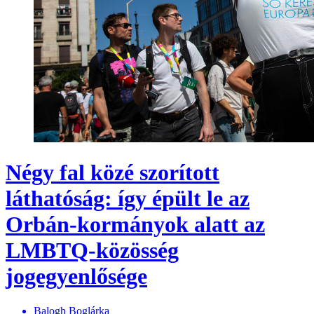
Négy fal közé szorított
láthatóság: így épült le az
Orbán-kormányok alatt az
LMBTQ-közösség
jogegyenlősége
Balogh Boglárka