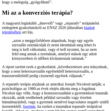
hogy a melegség „gyógyítható”.
Mi az a konverziós terápia?
A magyarul leginkább „átnevelő” vagy „reparatív” terápiaként
emlegetett gyakorlatokról az ENSZ 2020 júliusában
kiadott
jelentésében
azt írja,
„azon a meggyőződésen alapulnak, hogy egy egyén
szexuális orientációját és nemi identitását meg lehet és
meg is kell változtatni, vagy el kell nyomni, ha az nem
felel meg annak a normának, amelyet mások egy adott
környezetben és időben kívánatosnak tartanak.”
A riport szerint ezek a gyakorlatok „következetesen arra irányulnak,
hogy a nem heteroszexuális egyénekből heteroszexuális, a
transzneműekből pedig cisznemű egyének váljanak.”
A reparatív terápia atyjának az amerikai Joseph Nicolosit tartják; a
pszichológus az 1980-as évek elején alkotta meg a fogalmat.
Nicolosi úgy vélte, hogy a homoszexualitást a gyermekkori traumák
okozzák, amik eredhetnek például szexuális vagy érzelmi
bántalmazásból, vagy a gyermek nemével kapcsolatos negatív szülői
üzenetekből.
Szerinte
, ha ezeket a traumákat reparatív terápiával
kezelik, akkor az „gyakran a nem kívánt azonos nemű vonzalmak