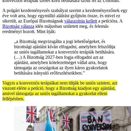
konverziós terápiák széles körű betiltására szólít fel az Unióban.”
A polgári kezdeményezés szabályai szerint a kezdeményezőnek egy
éve volt arra, hogy egymillió aláírást gyűjtsön össze, és mivel ez
sikerült, az Európai Bizottságnak
válaszolnia kellett
a petícióra. A
Bizottság válasza
idén májusban született meg, és felemás
eredményt hozott. Mint írják:
„a Bizottság megvizsgálta a jogi lehetőségeket, és
bizottsági ajánlást kíván elfogadni, amelyben felszólítja
az uniós tagállamokat a konverziós terápiák betiltására.
(…) A Bizottság 2027-ben fogja elfogadni azt az
ajánlást, amelyben kötelezettséget vállal arra, hogy
támogatja az országokat az ilyen káros gyakorlatok
betiltására irányuló erőfeszítéseikben.”
Vagyis a konverziós terápiákat nem tiltják be uniós szinten, azt
viszont elérte a petíció, hogy a Bizottság kiadjon egy ajánlást,
amivel támogatja az uniós tagállamokat a gyakorlat elleni
fellépésben.