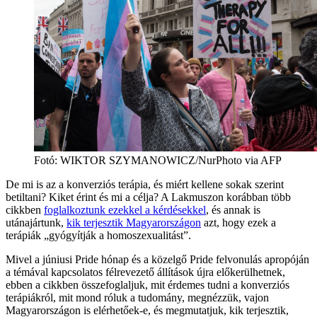
Fotó:
WIKTOR SZYMANOWICZ/NurPhoto via AFP
De mi is az a konverziós terápia, és miért kellene sokak szerint
betiltani? Kiket érint és mi a célja? A Lakmuszon korábban több
cikkben
foglalkoztunk ezekkel a kérdésekkel
, és annak is
utánajártunk,
kik terjesztik Magyarországon
azt, hogy ezek a
terápiák „gyógyítják a homoszexualitást”.
Mivel a júniusi Pride hónap és a közelgő Pride felvonulás apropóján
a témával kapcsolatos félrevezető állítások újra előkerülhetnek,
ebben a cikkben összefoglaljuk, mit érdemes tudni a konverziós
terápiákról, mit mond róluk a tudomány, megnézzük, vajon
Magyarországon is elérhetőek-e, és megmutatjuk, kik terjesztik,