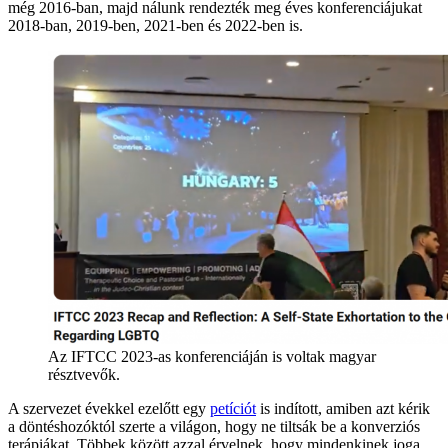
még 2016-ban, majd nálunk rendezték meg éves konferenciájukat
2018-ban, 2019-ben, 2021-ben és 2022-ben is.
Az IFTCC 2023-as konferenciáján is voltak magyar
résztvevők.
A szervezet évekkel ezelőtt egy
petíciót
is indított, amiben azt kérik
a döntéshozóktól szerte a világon, hogy ne tiltsák be a konverziós
terápiákat. Többek között azzal érvelnek, hogy mindenkinek joga