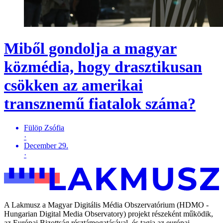
Miből gondolja a magyar
közmédia, hogy drasztikusan
csökken az amerikai
transznemű fiatalok száma?
Fülöp Zsófia
·
December 29.
·
A Lakmusz a Magyar Digitális Média Obszervatórium (HDMO -
Hungarian Digital Media Observatory) projekt részeként működik,
az Európai Bizottság résztámogatásával, és tagja az európai