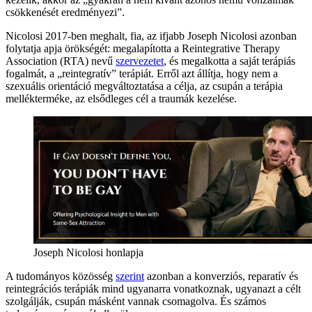
csökkenését eredményezi”.
Nicolosi 2017-ben meghalt, fia, az ifjabb Joseph Nicolosi azonban
folytatja apja örökségét: megalapította a Reintegrative Therapy
Association (RTA) nevű
szervezetet
, és megalkotta a saját terápiás
fogalmát, a „reintegratív” terápiát. Erről azt állítja, hogy nem a
szexuális orientáció megváltoztatása a célja, az csupán a terápia
mellékterméke, az elsődleges cél a traumák kezelése.
Joseph Nicolosi honlapja
A tudományos közösség
szerint
azonban a konverziós, reparatív és
reintegrációs terápiák mind ugyanarra vonatkoznak, ugyanazt a célt
szolgálják, csupán másként vannak csomagolva. És számos