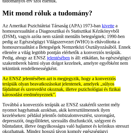
tudományos érv szól ellenük.
Mit mond róluk a tudomány?
Az Amerikai Pszichiátriai Társaság (APA) 1973-ban
kivette
a
homoszexualitást a Diagnosztikai és Statisztikai Kézikönyvből
(DSM), vagyis azóta nem számít mentális betegségnek; 1990-ben
pedig az Egészségügyi Világszervezet (WHO) is eltávolította a
homoszexualitást a Betegségek Nemzetközi Osztályozásából. Ennek
ellenére a világ legtöbb pontján elérhetők a konverziós terápiák.
Pedig, ahogy az ENSZ
jelentésében
is áll: etikátlan, ha egészségügyi
szakemberek bármi olyan dolgot kezelnek, amelyre egyébként nem
tekintünk rendellenességként.
Az ENSZ jelentésében azt is megjegyzik, hogy a konverziós
terápiák olyan beavatkozásokat jelentenek, amelyek „súlyos
fájdalmat és szenvedést okoznak, illetve pszichológiai és fizikai
károsodást eredményeznek”.
Továbbá a konverziós terápiák az ENSZ szakértői szerint mély
nyomot hagyhatnak azokban, akik keresztülmennek ilyen
kezeléseken: például jelentős önbizalomvesztést, szorongást,
depressziót, öngyűlöletet, szexuális diszfunkciót, szégyent és
bűntudatot, illetve öngyilkosságra való hajlamot és krónikus stresszt
okozhatnak. Mindez hosszú távon komoly egészségügyi