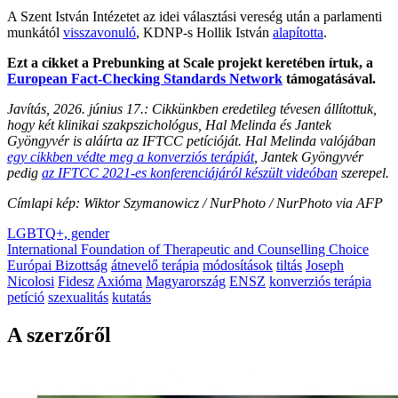
A Szent István Intézetet az idei választási vereség után a parlamenti
munkától
visszavonuló
, KDNP-s Hollik István
alapította
.
Ezt a cikket a Prebunking at Scale projekt keretében írtuk, a
European Fact-Checking Standards Network
támogatásával.
Javítás, 2026. június 17.: Cikkünkben eredetileg tévesen állítottuk,
hogy két klinikai szakpszichológus, Hal Melinda és Jantek
Gyöngyvér is aláírta az IFTCC petícióját. Hal Melinda valójában
egy cikkben védte meg a konverziós terápiát
, Jantek Gyöngyvér
pedig
az IFTCC 2021-es konferenciájáról készült videóban
szerepel.
Címlapi kép: Wiktor Szymanowicz / NurPhoto / NurPhoto via AFP
LGBTQ+, gender
International Foundation of Therapeutic and Counselling Choice
Európai Bizottság
átnevelő terápia
módosítások
tiltás
Joseph
Nicolosi
Fidesz
Axióma
Magyarország
ENSZ
konverziós terápia
petíció
szexualitás
kutatás
A szerzőről