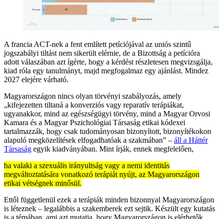
A francia ACT-nek a fent említett petíciójával az uniós szintű
jogszabályi tiltást nem sikerült elérnie, de a Bizottság a petícióra
adott válaszában azt ígérte, hogy a kérdést részletesen megvizsgálja,
kiad róla egy tanulmányt, majd megfogalmaz egy ajánlást. Mindez
2027 elejére várható.
Magyarországon nincs olyan törvényi szabályozás, amely
„kifejezetten tiltaná a konverziós vagy reparatív terápiákat,
ugyanakkor, mind az egészségügyi törvény, mind a Magyar Orvosi
Kamara és a Magyar Pszichológiai Társaság etikai kódexei
tartalmazzák, hogy csak tudományosan bizonyított, bizonyítékokon
alapuló megközelítések elfogadhatóak a szakmában” –
áll a Háttér
Társaság
egyik kiadványában. Mint írják, ennek megfelelően,
ha valaki a szexuális irányultság vagy a nemi identitás
megváltoztatására vonatkozó terápiát nyújt, az Magyarországon
etikai vétségnek minősül.
Ettől függetlenül ezek a terápiák minden bizonnyal Magyarországon
is léteznek – legalábbis a szakemberek ezt sejtik. Készült egy kutatás
is a témában, ami azt mutatja, hogy Magyarországon is elérhetők