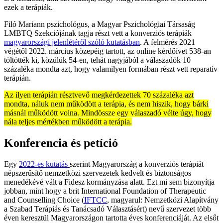
ezek a terápiák.
Filó Mariann pszichológus, a Magyar Pszichológiai Társaság
LMBTQ Szekciójának tagja részt vett a konverziós terápiák
magyarországi jelenlétéről szóló kutatásban
. A felmérés 2021
végétől 2022. március közepéig tartott, az online kérdőívet 538-an
töltötték ki, közülük 54-en, tehát nagyjából a válaszadók 10
százaléka mondta azt, hogy valamilyen formában részt vett reparatív
terápián.
Az ilyen terápián résztvevő megkérdezettek 70 százaléka azt
mondta, náluk nem működött a terápia, és nem hiszik, hogy bárki
másnál működött volna. Mindössze egy válaszadó vélte úgy, hogy
nála teljes mértékben működött a terápia.
Konferencia és petíció
Egy
2022-es kutatás
szerint Magyarország a konverziós terápiát
népszerűsítő nemzetközi szervezetek kedvelt és biztonságos
menedékévé vált a Fidesz kormányzása alatt. Ezt mi sem bizonyítja
jobban, mint hogy a brit International Foundation of Therapeutic
and Counselling Choice (
IFTCC
, magyarul: Nemzetközi Alapítvány
a Szabad Terápiás és Tanácsadó Választásért) nevű szervezet több
éven keresztül Magyarországon tartotta éves konferenciáját. Az elsőt