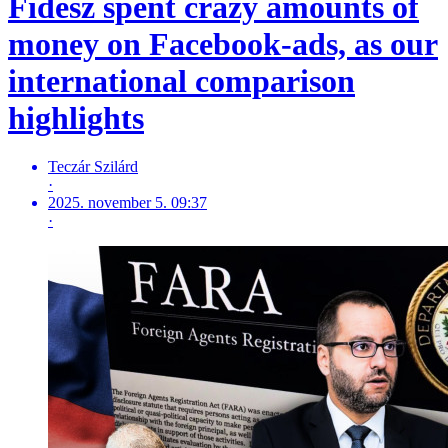
Fidesz spent crazy amounts of
money on Facebook-ads, as our
international comparison
highlights
Teczár Szilárd
·
2025. november 5. 09:37
·