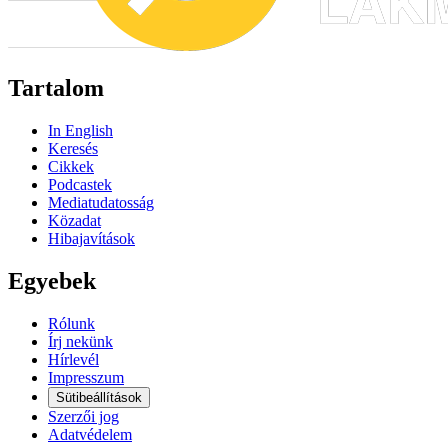
Tartalom
In English
Keresés
Cikkek
Podcastek
Mediatudatosság
Közadat
Hibajavítások
Egyebek
Rólunk
Írj nekünk
Hírlevél
Impresszum
Sütibeállítások
Szerzői jog
Adatvédelem