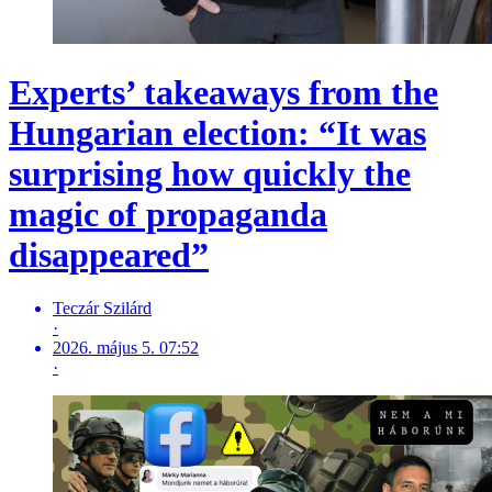
Experts’ takeaways from the
Hungarian election: “It was
surprising how quickly the
magic of propaganda
disappeared”
Teczár Szilárd
·
2026. május 5. 07:52
·