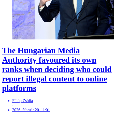
The Hungarian Media
Authority favoured its own
ranks when deciding who could
report illegal content to online
platforms
Fülöp Zsófia
·
2026. február 20. 11:01