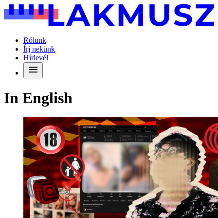
Rólunk
Írj nekünk
Hírlevél
In English