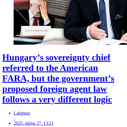
Hungary’s sovereignty chief
referred to the American
FARA, but the government’s
proposed foreign agent law
follows a very different logic
Lakmusz
·
2025. május 27. 13:21