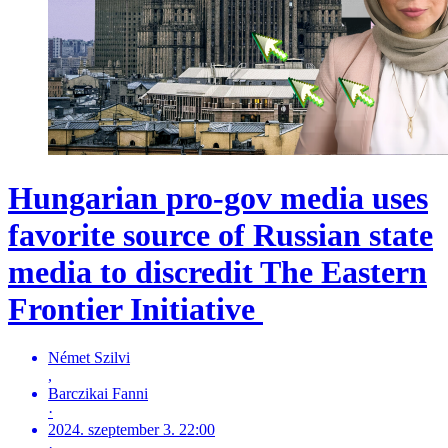
Hungarian pro-gov media uses
favorite source of Russian state
media to discredit The Eastern
Frontier Initiative
Német Szilvi
,
Barczikai Fanni
·
2024. szeptember 3. 22:00
·