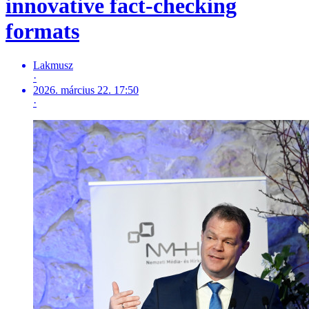
innovative fact-checking
formats
Lakmusz
·
2026. március 22. 17:50
·