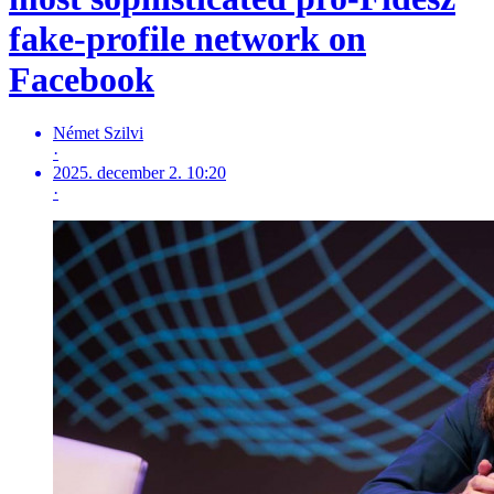
fake-profile network on
Facebook
Német Szilvi
·
2025. december 2. 10:20
·