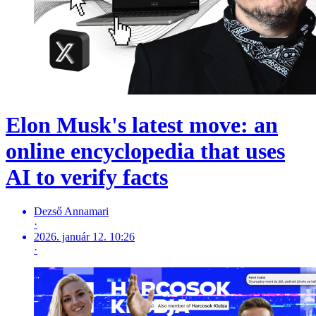
Elon Musk's latest move: an
online encyclopedia that uses
AI to verify facts
Dezső Annamari
·
2026. január 12. 10:26
·