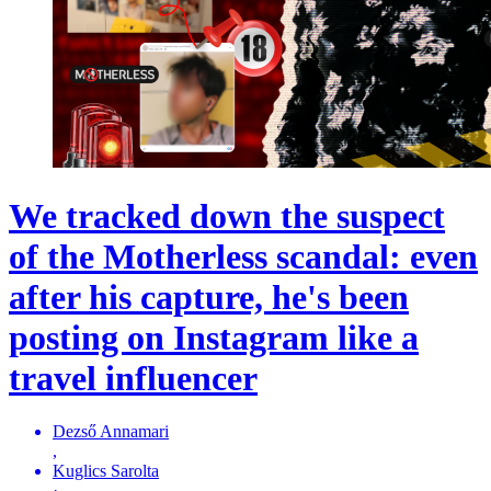
We tracked down the suspect
of the Motherless scandal: even
after his capture, he's been
posting on Instagram like a
travel influencer
Dezső Annamari
,
Kuglics Sarolta
·