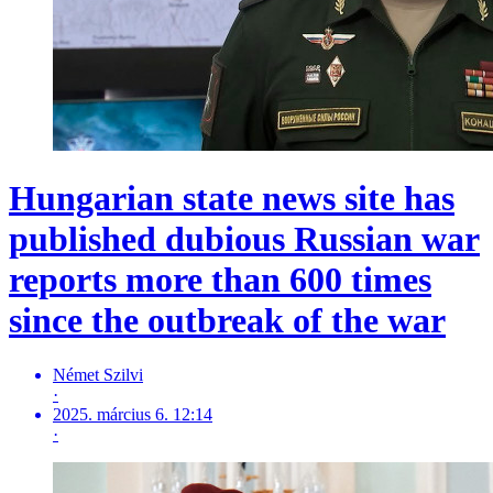
Hungarian state news site has
published dubious Russian war
reports more than 600 times
since the outbreak of the war
Német Szilvi
·
2025. március 6. 12:14
·