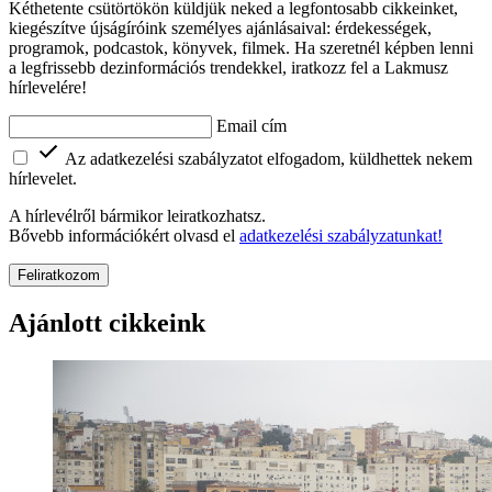
Kéthetente csütörtökön küldjük neked a legfontosabb cikkeinket,
kiegészítve újságíróink személyes ajánlásaival: érdekességek,
programok, podcastok, könyvek, filmek. Ha szeretnél képben lenni
a legfrissebb dezinformációs trendekkel, iratkozz fel a Lakmusz
hírlevelére!
Email cím
Az adatkezelési szabályzatot elfogadom, küldhettek nekem
hírlevelet.
A hírlevélről bármikor leiratkozhatsz.
Bővebb információkért olvasd el
adatkezelési szabályzatunkat!
Feliratkozom
Ajánlott cikkeink