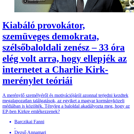
Kiabáló provokátor,
szemüveges demokrata,
szélsőbaloldali zenész – 33 óra
elég volt arra, hogy ellepjék az
internetet a Charlie Kirk-
merénylet teóriái
A merénylő személyéről és motivációjáról azonnal terjedni kezdtek
megalapozatlan találgatások, az egyiket a magyar kormányközeli
médiában is közölték. Tényleg a baloldal akadályozta meg, hogy az
EP-ben Kirkre emlékezzenek?
Barczikai Fanni
,
Dezső Annamari