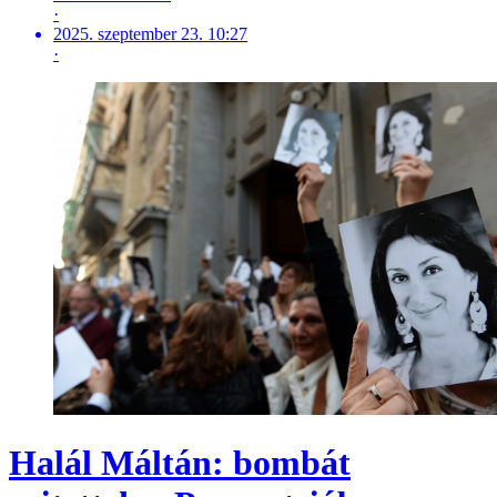
·
2025. szeptember 23. 10:27
·
Halál Máltán: bombát