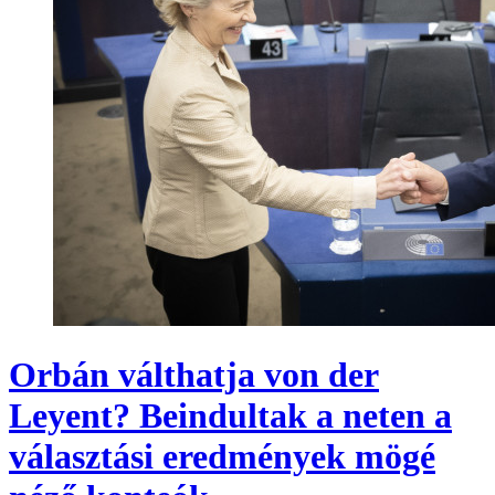
Orbán válthatja von der
Leyent? Beindultak a neten a
választási eredmények mögé