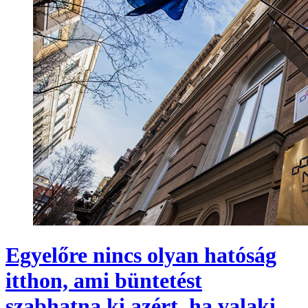
Egyelőre nincs olyan hatóság
itthon, ami büntetést
szabhatna ki azért, ha valaki