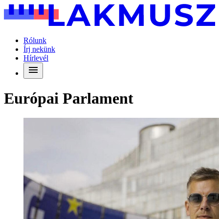
Rólunk
Írj nekünk
Hírlevél
Európai Parlament