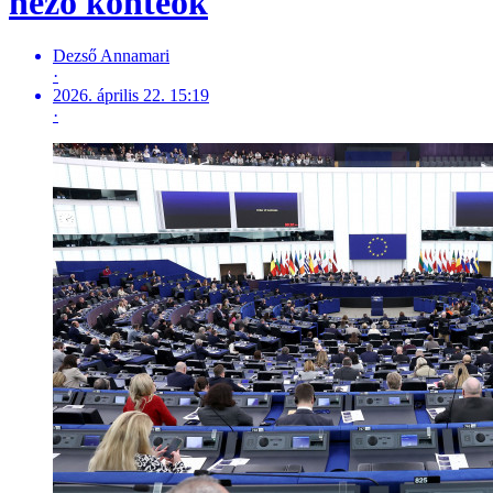
néző konteók
Dezső Annamari
·
2026. április 22. 15:19
·