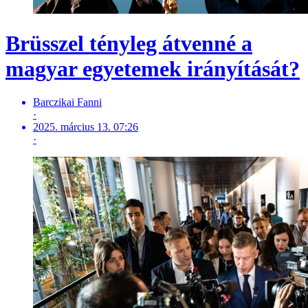
Brüsszel tényleg átvenné a
magyar egyetemek irányítását?
Barczikai Fanni
·
2025. március 13. 07:26
·