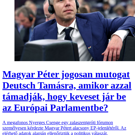
Magyar Péter jogosan mutogat
Deutsch Tamásra, amikor azzal
támadják, hogy keveset jár be
az Európai Parlamentbe?
A megafonos Nyerges Csenge egy zalaszentgróti fórumon
személyesen kérdezte Magyar Pétert alacsony EP-jelenlétéről. Az
elérhető adatok alapján ellenőriztük a politikus válaszát.