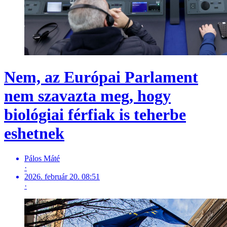
Nem, az Európai Parlament
nem szavazta meg, hogy
biológiai férfiak is teherbe
eshetnek
Pálos Máté
·
2026. február 20. 08:51
·