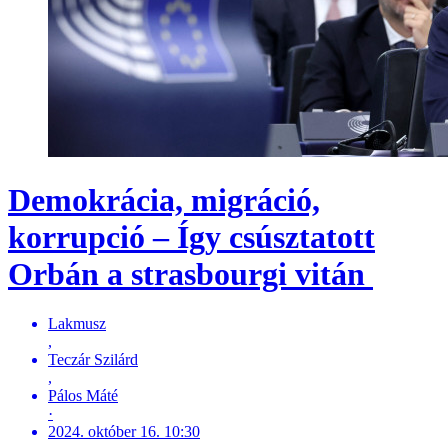
Demokrácia, migráció,
korrupció – Így csúsztatott
Orbán a strasbourgi vitán
Lakmusz
,
Teczár Szilárd
,
Pálos Máté
·
2024. október 16. 10:30