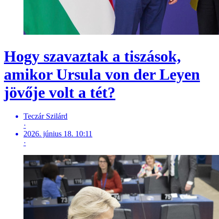
Hogy szavaztak a tiszások,
amikor Ursula von der Leyen
jövője volt a tét?
Teczár Szilárd
·
2026. június 18. 10:11
·