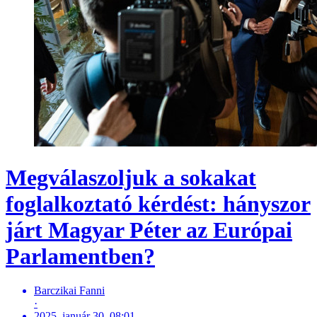
Megválaszoljuk a sokakat
foglalkoztató kérdést: hányszor
járt Magyar Péter az Európai
Parlamentben?
Barczikai Fanni
·
2025. január 30. 08:01