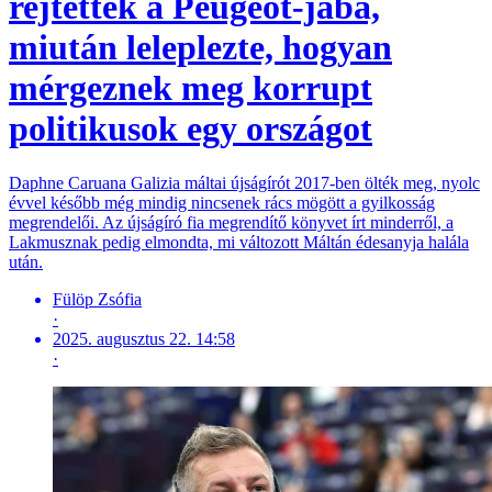
rejtettek a Peugeot-jába,
miután leleplezte, hogyan
mérgeznek meg korrupt
politikusok egy országot
Daphne Caruana Galizia máltai újságírót 2017-ben ölték meg, nyolc
évvel később még mindig nincsenek rács mögött a gyilkosság
megrendelői. Az újságíró fia megrendítő könyvet írt minderről, a
Lakmusznak pedig elmondta, mi változott Máltán édesanyja halála
után.
Fülöp Zsófia
·
2025. augusztus 22. 14:58
·