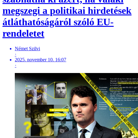
megszegi a politikai hirdetések
átláthatóságáról szóló EU-
rendeletet
Német Szilvi
·
2025. november 10. 16:07
·