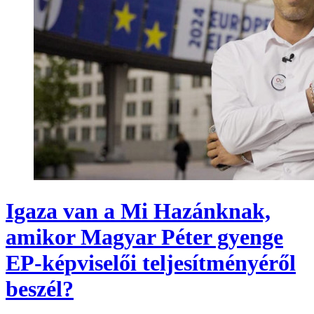
Igaza van a Mi Hazánknak,
amikor Magyar Péter gyenge
EP-képviselői teljesítményéről
beszél?