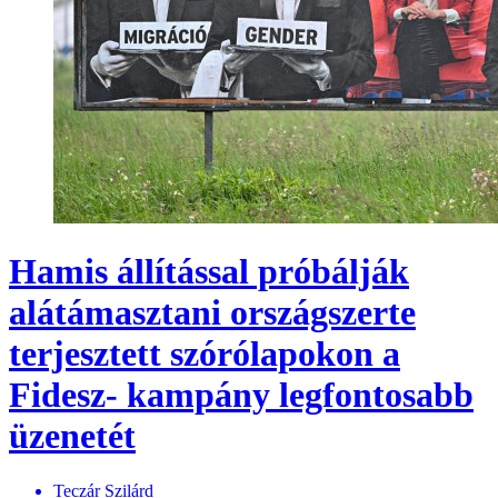
Hamis állítással próbálják
alátámasztani országszerte
terjesztett szórólapokon a
Fidesz- kampány legfontosabb
üzenetét
Teczár Szilárd