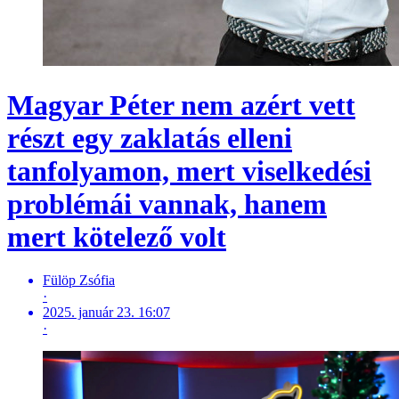
Magyar Péter nem azért vett
részt egy zaklatás elleni
tanfolyamon, mert viselkedési
problémái vannak, hanem
mert kötelező volt
Fülöp Zsófia
·
2025. január 23. 16:07
·