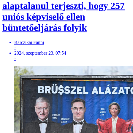
alaptalanul terjeszti, hogy 257
uniós képviselő ellen
büntetőeljárás folyik
Barczikai Fanni
·
2024. szeptember 23. 07:54
·