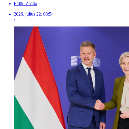
Fülöp Zsófia
·
2026. július 22. 08:54
·