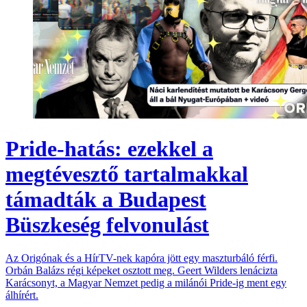
Pride-hatás: ezekkel a
megtévesztő tartalmakkal
támadták a Budapest
Büszkeség felvonulást
Az Origónak és a HírTV-nek kapóra jött egy maszturbáló férfi.
Orbán Balázs régi képeket osztott meg. Geert Wilders lenácizta
Karácsonyt, a Magyar Nemzet pedig a milánói Pride-ig ment egy
álhírért.