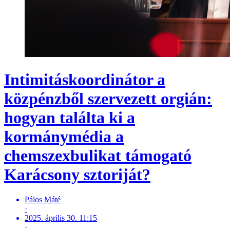
Intimitáskoordinátor a
közpénzből szervezett orgián:
hogyan találta ki a
kormánymédia a
chemszexbulikat támogató
Karácsony sztoriját?
Pálos Máté
·
2025. április 30. 11:15
·