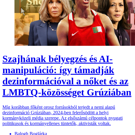
Szajhának bélyegzés és AI-
manipuláció: így támadják
dezinformációval a nőket és az
LMBTQ-közösséget Grúziában
Míg korábban főként orosz forrásokból terjedt a nemi alapú
dezinformáció Grúziában, 2024-ben felerősödött a helyi
kormányközeli média szerepe. Az elsőszámú célpontok nyugati
politikusok és kormányellenes tüntetők, aktivisták voltak.
Balogh Boglárka