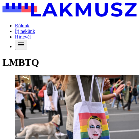
Rólunk
Írj nekünk
Hírlevél
LMBTQ