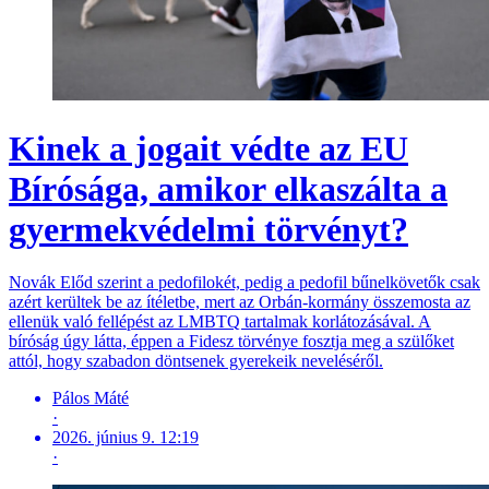
Kinek a jogait védte az EU
Bírósága, amikor elkaszálta a
gyermekvédelmi törvényt?
Novák Előd szerint a pedofilokét, pedig a pedofil bűnelkövetők csak
azért kerültek be az ítéletbe, mert az Orbán-kormány összemosta az
ellenük való fellépést az LMBTQ tartalmak korlátozásával. A
bíróság úgy látta, éppen a Fidesz törvénye fosztja meg a szülőket
attól, hogy szabadon döntsenek gyerekeik neveléséről.
Pálos Máté
·
2026. június 9. 12:19
·