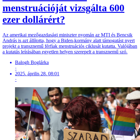
menstruációját vizsgálta 600
ezer dollárért?
Az amerikai mezőgazdasági miniszter nyomán az MTI és Bencsik
András is azt állította, hogy a Biden-kormány alatt támogatást nyert
projekt a transznemű férfiak menstruációs ciklusát kutatta. Valójában
a kutatás leírásában egyetlen helyen szerepelt a transznemű szó.
Balogh Boglárka
·
2025. április 28. 08:01
·