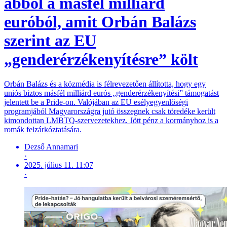
abból a másfél milliárd
euróból, amit Orbán Balázs
szerint az EU
„genderérzékenyítésre” költ
Orbán Balázs és a közmédia is félrevezetően állította, hogy egy
uniós biztos másfél milliárd eurós „genderérzékenyítési” támogatást
jelentett be a Pride-on. Valójában az EU esélyegyenlőségi
programjából Magyarországra jutó összegnek csak töredéke került
kimondottan LMBTQ-szervezetekhez. Jött pénz a kormányhoz is a
romák felzárkóztatására.
Dezső Annamari
·
2025. július 11. 11:07
·