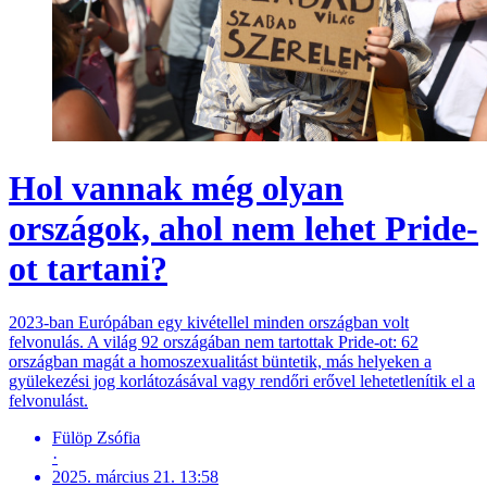
Hol vannak még olyan
országok, ahol nem lehet Pride-
ot tartani?
2023-ban Európában egy kivétellel minden országban volt
felvonulás. A világ 92 országában nem tartottak Pride-ot: 62
országban magát a homoszexualitást büntetik, más helyeken a
gyülekezési jog korlátozásával vagy rendőri erővel lehetetlenítik el a
felvonulást.
Fülöp Zsófia
·
2025. március 21. 13:58