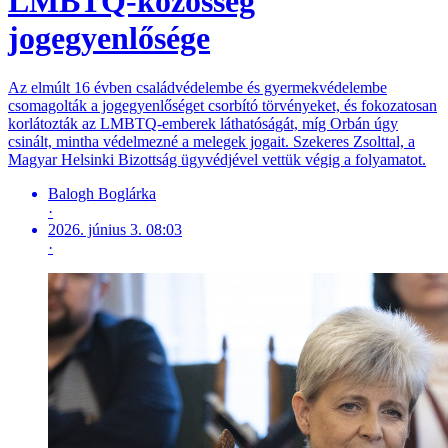
LMBTQ-közösség
jogegyenlősége
Az elmúlt 16 évben családvédelembe és gyermekvédelembe
csomagolták a jogegyenlőséget csorbító törvényeket, és fokozatosan
korlátozták az LMBTQ-emberek láthatóságát, míg Orbán úgy
csinált, mintha védelmezné a melegek jogait. Szekeres Zsolttal, a
Magyar Helsinki Bizottság ügyvédjével vettük végig a folyamatot.
Balogh Boglárka
·
2026. június 3. 08:03
·