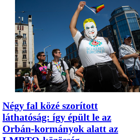
Négy fal közé szorított
láthatóság: így épült le az
Orbán-kormányok alatt az