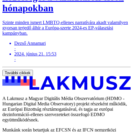
hónapokban
Szinte minden ismert LMBTQ-ellenes narratívára akadt valamilyen
gyorsan terjedő álhír a Európa-szerte 2024-es EP-választási
kampányban.
Dezső Annamari
·
2024. június 21. 15:53
·
További cikkek
A Lakmusz a Magyar Digitális Média Obszervatórium (HDMO -
Hungarian Digital Media Observatory) projekt részeként működik,
az Európai Bizottság résztámogatásával, és tagja az európai
dezinformáció-ellenes szervezeteket összefogó EDMO
együttműködésnek.
Munkánk során betartjuk az EFCSN és az IFCN nemzetközi