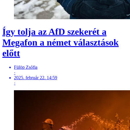
Így tolja az AfD szekerét a
Megafon a német választások
előtt
Fülöp Zsófia
·
2025. február 22. 14:59
·