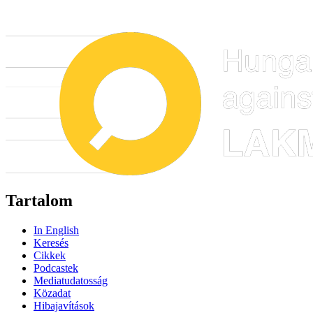
Tartalom
In English
Keresés
Cikkek
Podcastek
Mediatudatosság
Közadat
Hibajavítások