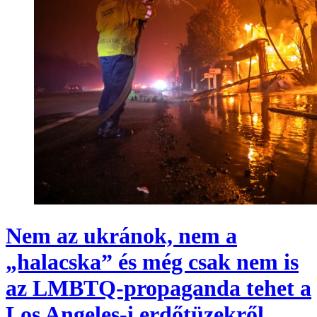
Nem az ukránok, nem a
„halacska” és még csak nem is
az LMBTQ-propaganda tehet a
Los Angeles-i erdőtüzekről