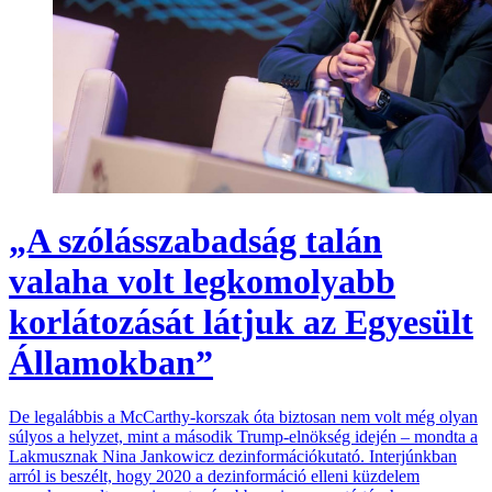
„A szólásszabadság talán
valaha volt legkomolyabb
korlátozását látjuk az Egyesült
Államokban”
De legalábbis a McCarthy-korszak óta biztosan nem volt még olyan
súlyos a helyzet, mint a második Trump-elnökség idején – mondta a
Lakmusznak Nina Jankowicz dezinformációkutató. Interjúnkban
arról is beszélt, hogy 2020 a dezinformáció elleni küzdelem