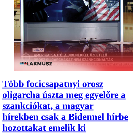
Több focicsapatnyi orosz
oligarcha úszta meg egyelőre a
szankciókat, a magyar
hírekben csak a Bidennel hírbe
hozottakat emelik ki