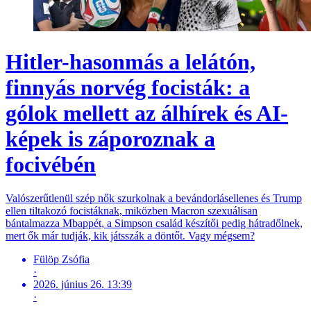
Hitler-hasonmás a lelátón,
finnyás norvég focisták: a
gólok mellett az álhírek és AI-
képek is záporoznak a
focivébén
Valószerűtlenül szép nők szurkolnak a bevándorlásellenes és Trump
ellen tiltakozó focistáknak, miközben Macron szexuálisan
bántalmazza Mbappét, a Simpson család készítői pedig hátradőlnek,
mert ők már tudják, kik játsszák a döntőt. Vagy mégsem?
Fülöp Zsófia
·
2026. június 26. 13:39
·