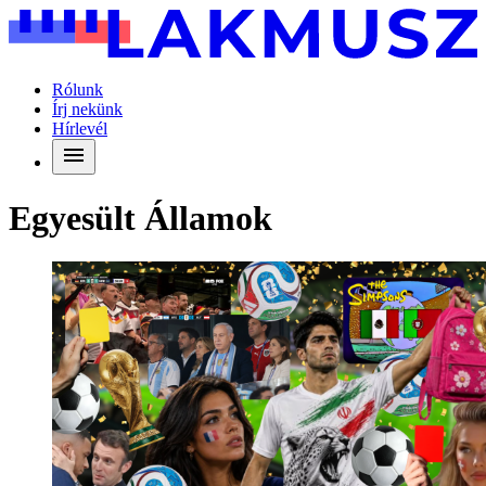
Rólunk
Írj nekünk
Hírlevél
Egyesült Államok