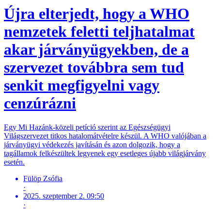
Újra elterjedt, hogy a WHO
nemzetek feletti teljhatalmat
akar járványügyekben, de a
szervezet továbbra sem tud
senkit megfigyelni vagy
cenzúrázni
Egy Mi Hazánk-közeli petíció szerint az Egészségügyi
Világszervezet titkos hatalomátvételre készül. A WHO valójában a
járványügyi védekezés javításán és azon dolgozik, hogy a
tagállamok felkészültek legyenek egy esetleges újabb világjárvány
esetén.
Fülöp Zsófia
·
2025. szeptember 2. 09:50
·