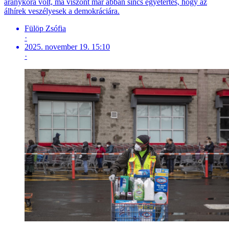
aranykora volt, ma viszont már abban sincs egyetértés, hogy az
álhírek veszélyesek a demokráciára.
Fülöp Zsófia
·
2025. november 19. 15:10
·