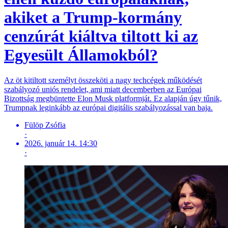
akiket a Trump-kormány
cenzúrát kiáltva tiltott ki az
Egyesült Államokból?
Az öt kitiltott személyt összeköti a nagy techcégek működését
szabályozó uniós rendelet, ami miatt decemberben az Európai
Bizottság megbüntette Elon Musk platformját. Ez alapján úgy tűnik,
Trumpnak leginkább az európai digitális szabályozással van baja.
Fülöp Zsófia
·
2026. január 14. 14:30
·