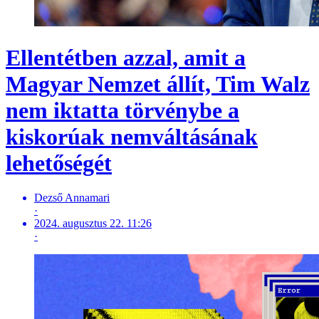
Ellentétben azzal, amit a
Magyar Nemzet állít, Tim Walz
nem iktatta törvénybe a
kiskorúak nemváltásának
lehetőségét
Dezső Annamari
·
2024. augusztus 22. 11:26
·