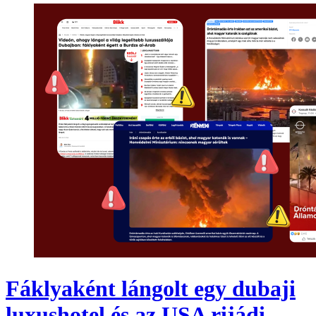
Fáklyaként lángolt egy dubaji
luxushotel és az USA rijádi