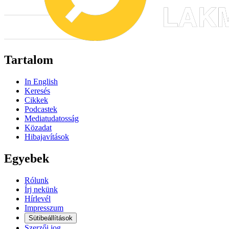
Tartalom
In English
Keresés
Cikkek
Podcastek
Mediatudatosság
Közadat
Hibajavítások
Egyebek
Rólunk
Írj nekünk
Hírlevél
Impresszum
Sütibeállítások
Szerzői jog