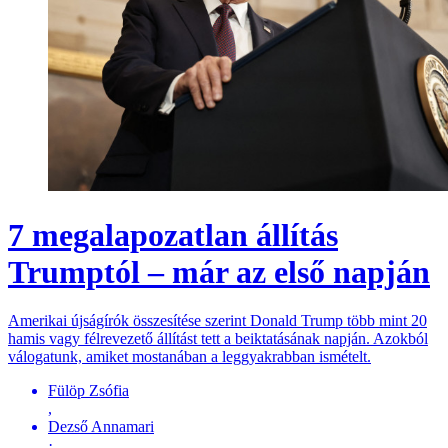
7 megalapozatlan állítás
Trumptól – már az első napján
Amerikai újságírók összesítése szerint Donald Trump több mint 20
hamis vagy félrevezető állítást tett a beiktatásának napján. Azokból
válogatunk, amiket mostanában a leggyakrabban ismételt.
Fülöp Zsófia
,
Dezső Annamari
·