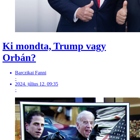
Ki mondta, Trump vagy
Orbán?
Barczikai Fanni
·
2024. július 12. 09:35
·