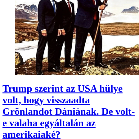
Trump szerint az USA hülye
volt, hogy visszaadta
Grönlandot Dániának. De volt-
e valaha egyáltalán az
amerikaiaké?