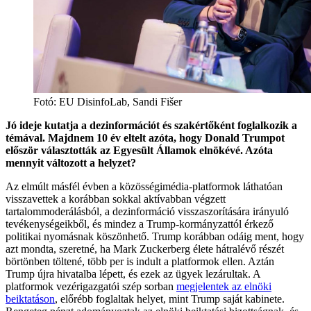
Fotó:
EU DisinfoLab, Sandi Fišer
Jó ideje kutatja a dezinformációt és szakértőként foglalkozik a
témával. Majdnem 10 év eltelt azóta, hogy Donald Trumpot
először választották az Egyesült Államok elnökévé. Azóta
mennyit változott a helyzet?
Az elmúlt másfél évben a közösségimédia-platformok láthatóan
visszavettek a korábban sokkal aktívabban végzett
tartalommoderálásból, a dezinformáció visszaszorítására irányuló
tevékenységeikből, és mindez a Trump-kormányzattól érkező
politikai nyomásnak köszönhető. Trump korábban odáig ment, hogy
azt mondta, szeretné, ha Mark Zuckerberg élete hátralévő részét
börtönben töltené, több per is indult a platformok ellen. Aztán
Trump újra hivatalba lépett, és ezek az ügyek lezárultak. A
platformok vezérigazgatói szép sorban
megjelentek az elnöki
beiktatáson
, előrébb foglaltak helyet, mint Trump saját kabinete.