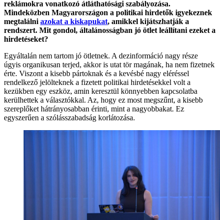
reklámokra vonatkozó átláthatósági szabályozása.
Mindeközben Magyarországon a politikai hirdetők igyekeznek
megtalálni
azokat a kiskapukat
, amikkel kijátszhatják a
rendszert. Mit gondol, általánosságban jó ötlet leállítani ezeket a
hirdetéseket?
Egyáltalán nem tartom jó ötletnek. A dezinformáció nagy része
úgyis organikusan terjed, akkor is utat tör magának, ha nem fizetnek
érte. Viszont a kisebb pártoknak és a kevésbé nagy eléréssel
rendelkező jelölteknek a fizetett politikai hirdetésekkel volt a
kezükben egy eszköz, amin keresztül könnyebben kapcsolatba
kerülhettek a választókkal. Az, hogy ez most megszűnt, a kisebb
szereplőket hátrányosabban érinti, mint a nagyobbakat. Ez
egyszerűen a szólásszabadság korlátozása.