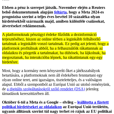
Ebben a pénz is szerepet játszik. November elején a Reuters
belső dokumentumok alapján
feltárta
, hogy a Meta 2024-es
prognózisa szerint a teljes éves bevétel 10 százaléka olyan
hirdetésekből származik majd, amiben különféle csalásokat,
átveréseket reklámoznak.
A platformoknak pénzügyi érdeke fűződik a dezinformáció
terjesztéséhez, hiszen az online térben a leginkább felháborító
tartalmak a leginkább vonzó tartalmak. Ez pedig azt jelenti, hogy a
platformok profitálnak abból, ha a felhasználóik rákattannak az
oldalaikra és pörgetik a tartalmakat, ha dühösek, ha lájkolnak, ha
megosztanak, ha interakcióba lépnek, ha rákattintanak egy-egy
hirdetésre.
Most, hogy a kormány nem kényszeríti őket a játékszabályok
betartására, a platformoknak nem áll érdekében fenntartani egy
olyan online teret, ami igazságos, tiszteletteljes, és a valóságon
alapul. Ebből a szempontból az Európai Unió az utolsó reményünk,
de
a digitális szolgáltatásokról szóló rendelet (DSA)
jelenleg
támadások kereszttüzében áll.
Október 6-tól a Meta és a Google – elvileg –
leállította a fizetett
politikai hirdetéseket az oldalaikon
az Európai Unió területén,
ugyanis állításuk szerint túl nagy terhet ró rájuk az EU politikai