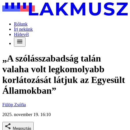
Rólunk
Írj nekünk
Hírlevél
„A szólásszabadság talán
valaha volt legkomolyabb
korlátozását látjuk az Egyesült
Államokban”
Fülöp Zsófia
2025. november 19. 16:10
Megosztás