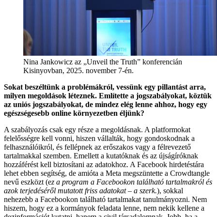
Nina Jankowicz az „Unveil the Truth” konferencián
Kisinyovban, 2025. november 7-én.
Sokat beszéltünk a problémákról, vessünk egy pillantást arra,
milyen megoldások léteznek. Említette a jogszabályokat, köztük
az uniós jogszabályokat, de mindez elég lenne ahhoz, hogy egy
egészségesebb online környezetben éljünk?
A szabályozás csak egy része a megoldásnak. A platformokat
felelősségre kell vonni, hiszen vállalták, hogy gondoskodnak a
felhasználóikról, és fellépnek az erőszakos vagy a félrevezető
tartalmakkal szemben. Emellett a kutatóknak és az újságíróknak
hozzáférést kell biztosítani az adatokhoz. A Facebook hirdetéstára
lehet ebben segítség, de amióta a Meta megszüntette a Crowdtangle
nevű eszközt (e
z a program a Facebookon található tartalmakról és
azok terjedéséről mutatott friss adatokat – a szerk.
), sokkal
nehezebb a Facebookon található tartalmakat tanulmányozni. Nem
hiszem, hogy ez a kormányok feladata lenne, nem nekik kellene a
dezinformációt kutatni, hanem a civil társadalomnak. Jobb, ha a