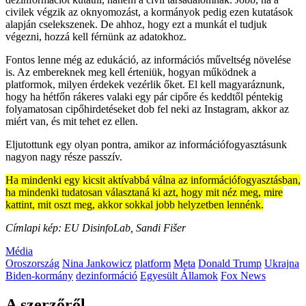
civilek végzik az oknyomozást, a kormányok pedig ezen kutatások
alapján cselekszenek. De ahhoz, hogy ezt a munkát el tudjuk
végezni, hozzá kell férnünk az adatokhoz.
Fontos lenne még az edukáció, az információs műveltség növelése
is. Az embereknek meg kell érteniük, hogyan működnek a
platformok, milyen érdekek vezérlik őket. El kell magyaráznunk,
hogy ha hétfőn rákeres valaki egy pár cipőre és keddtől péntekig
folyamatosan cipőhirdetéseket dob fel neki az Instagram, akkor az
miért van, és mit tehet ez ellen.
Eljutottunk egy olyan pontra, amikor az információfogyasztásunk
nagyon nagy része passzív.
Ha mindenki egy kicsit aktívabbá válna az információfogyasztásban,
ha mindenki tudatosan választaná ki azt, hogy mit néz meg, mire
kattint, mit oszt meg, akkor sokkal jobb helyzetben lennénk.
Címlapi kép: EU DisinfoLab, Sandi Fišer
Média
Oroszország
Nina Jankowicz
platform
Meta
Donald Trump
Ukrajna
Biden-kormány
dezinformáció
Egyesült Államok
Fox News
A szerzőről