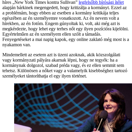
híres „New York Times kontra Sullivan”
legfelsőbb bírósági ítélet
alapján bárkinek megengedett, hogy kritizálja a kormányt. Ezzel az
a problémám, hogy ebben az esetben a kormány kritikája teljes
egészében az én személyemre vonatkozott. Az én nevem volt a
hírekben, az én fotóm. Engem gúnyoltak ki, volt, aki még azt is
megkérdezte, hogy lehet egy terhes nőt egy ilyen pozícióra kijelölni.
Egyértelműen az én személyem ellen szólt a támadás.
Fenyegetéseket a mai napig kapok, egy online zaklató még most is a
nyakamon van.
Mindemellett az esetem azt is üzeni azoknak, akik közszolgálati
vagy kormányzati pályára akarnak lépni, hogy ne tegyék: ha a
kormánynak dolgozol, szabad préda vagy, és ez ellen semmit sem
tehetsz. Különösen a nőket vagy a valamelyik kisebbséghez tartozó
személyeket tántoríthatja el egy ilyen történet.