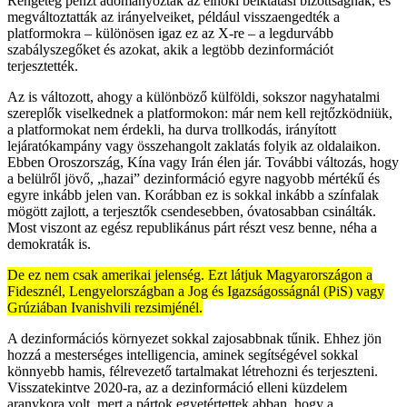
Rengeteg pénzt adományoztak az elnöki beiktatási bizottságnak, és
megváltoztatták az irányelveiket, például visszaengedték a
platformokra – különösen igaz ez az X-re – a legdurvább
szabályszegőket és azokat, akik a legtöbb dezinformációt
terjesztették.
Az is változott, ahogy a különböző külföldi, sokszor nagyhatalmi
szereplők viselkednek a platformokon: már nem kell rejtőzködniük,
a platformokat nem érdekli, ha durva trollkodás, irányított
lejáratókampány vagy összehangolt zaklatás folyik az oldalaikon.
Ebben Oroszország, Kína vagy Irán élen jár. További változás, hogy
a belülről jövő, „hazai” dezinformáció egyre nagyobb mértékű és
egyre inkább jelen van. Korábban ez is sokkal inkább a színfalak
mögött zajlott, a terjesztők csendesebben, óvatosabban csinálták.
Most viszont az egész republikánus párt részt vesz benne, néha a
demokraták is.
De ez nem csak amerikai jelenség. Ezt látjuk Magyarországon a
Fidesznél, Lengyelországban a Jog és Igazságosságnál (PiS) vagy
Grúziában Ivanishvili rezsimjénél.
A dezinformációs környezet sokkal zajosabbnak tűnik. Ehhez jön
hozzá a mesterséges intelligencia, aminek segítségével sokkal
könnyebb hamis, félrevezető tartalmakat létrehozni és terjeszteni.
Visszatekintve 2020-ra, az a dezinformáció elleni küzdelem
aranykora volt, mert a pártok egyetértettek abban, hogy a