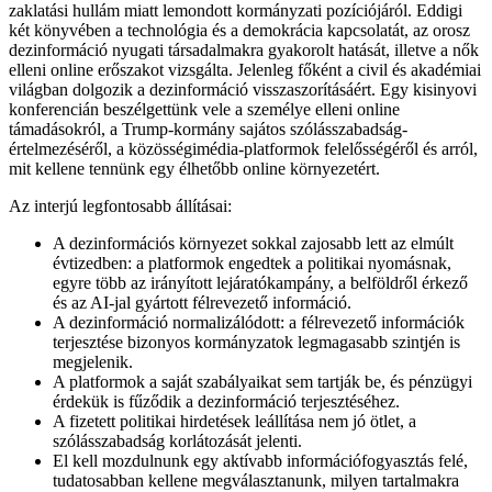
zaklatási hullám miatt lemondott kormányzati pozíciójáról. Eddigi
két könyvében a technológia és a demokrácia kapcsolatát, az orosz
dezinformáció nyugati társadalmakra gyakorolt hatását, illetve a nők
elleni online erőszakot vizsgálta. Jelenleg főként a civil és akadémiai
világban dolgozik a dezinformáció visszaszorításáért. Egy kisinyovi
konferencián beszélgettünk vele a személye elleni online
támadásokról, a Trump-kormány sajátos szólásszabadság-
értelmezéséről, a közösségimédia-platformok felelősségéről és arról,
mit kellene tennünk egy élhetőbb online környezetért.
Az interjú legfontosabb állításai:
A dezinformációs környezet sokkal zajosabb lett az elmúlt
évtizedben: a platformok engedtek a politikai nyomásnak,
egyre több az irányított lejáratókampány, a belföldről érkező
és az AI-jal gyártott félrevezető információ.
A dezinformáció normalizálódott: a félrevezető információk
terjesztése bizonyos kormányzatok legmagasabb szintjén is
megjelenik.
A platformok a saját szabályaikat sem tartják be, és pénzügyi
érdekük is fűződik a dezinformáció terjesztéséhez.
A fizetett politikai hirdetések leállítása nem jó ötlet, a
szólásszabadság korlátozását jelenti.
El kell mozdulnunk egy aktívabb információfogyasztás felé,
tudatosabban kellene megválasztanunk, milyen tartalmakra