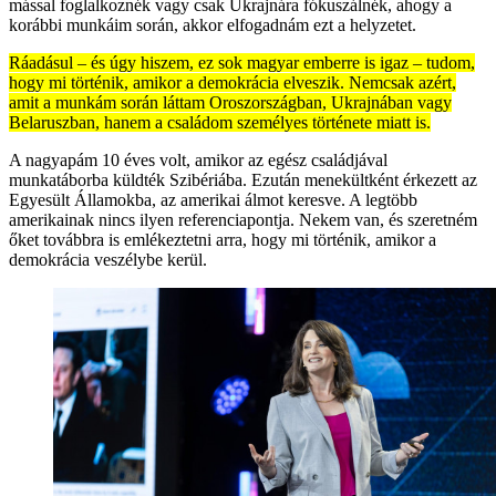
mással foglalkoznék vagy csak Ukrajnára fókuszálnék, ahogy a
korábbi munkáim során, akkor elfogadnám ezt a helyzetet.
Ráadásul – és úgy hiszem, ez sok magyar emberre is igaz – tudom,
hogy mi történik, amikor a demokrácia elveszik. Nemcsak azért,
amit a munkám során láttam Oroszországban, Ukrajnában vagy
Belaruszban, hanem a családom személyes története miatt is.
A nagyapám 10 éves volt, amikor az egész családjával
munkatáborba küldték Szibériába. Ezután menekültként érkezett az
Egyesült Államokba, az amerikai álmot keresve. A legtöbb
amerikainak nincs ilyen referenciapontja. Nekem van, és szeretném
őket továbbra is emlékeztetni arra, hogy mi történik, amikor a
demokrácia veszélybe kerül.