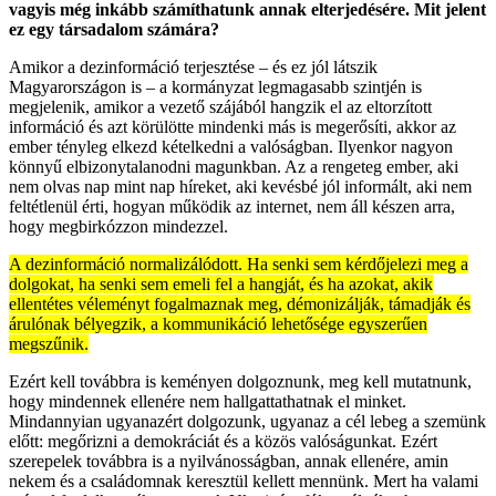
vagyis még inkább számíthatunk annak elterjedésére. Mit jelent
ez egy társadalom számára?
Amikor a dezinformáció terjesztése – és ez jól látszik
Magyarországon is – a kormányzat legmagasabb szintjén is
megjelenik, amikor a vezető szájából hangzik el az eltorzított
információ és azt körülötte mindenki más is megerősíti, akkor az
ember tényleg elkezd kételkedni a valóságban. Ilyenkor nagyon
könnyű elbizonytalanodni magunkban. Az a rengeteg ember, aki
nem olvas nap mint nap híreket, aki kevésbé jól informált, aki nem
feltétlenül érti, hogyan működik az internet, nem áll készen arra,
hogy megbirkózzon mindezzel.
A dezinformáció normalizálódott. Ha senki sem kérdőjelezi meg a
dolgokat, ha senki sem emeli fel a hangját, és ha azokat, akik
ellentétes véleményt fogalmaznak meg, démonizálják, támadják és
árulónak bélyegzik, a kommunikáció lehetősége egyszerűen
megszűnik.
Ezért kell továbbra is keményen dolgoznunk, meg kell mutatnunk,
hogy mindennek ellenére nem hallgattathatnak el minket.
Mindannyian ugyanazért dolgozunk, ugyanaz a cél lebeg a szemünk
előtt: megőrizni a demokráciát és a közös valóságunkat. Ezért
szerepelek továbbra is a nyilvánosságban, annak ellenére, amin
nekem és a családomnak keresztül kellett mennünk. Mert ha valami