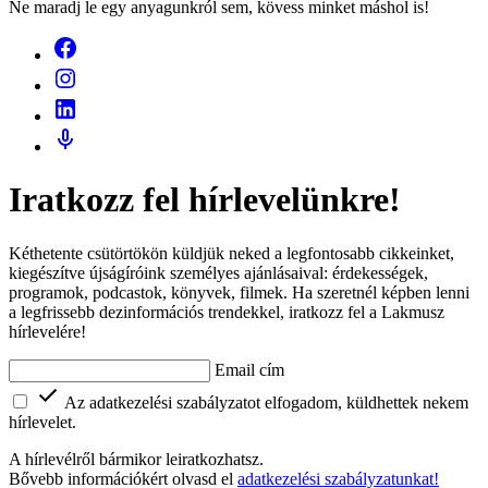
Ne maradj le egy anyagunkról sem, kövess minket máshol is!
Iratkozz fel hírlevelünkre!
Kéthetente csütörtökön küldjük neked a legfontosabb cikkeinket,
kiegészítve újságíróink személyes ajánlásaival: érdekességek,
programok, podcastok, könyvek, filmek. Ha szeretnél képben lenni
a legfrissebb dezinformációs trendekkel, iratkozz fel a Lakmusz
hírlevelére!
Email cím
Az adatkezelési szabályzatot elfogadom, küldhettek nekem
hírlevelet.
A hírlevélről bármikor leiratkozhatsz.
Bővebb információkért olvasd el
adatkezelési szabályzatunkat!