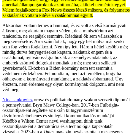
amerikai állampolgároknak az otthonába, akikkel nem értek egyet.
Velem foglalkozott a Fox News összes létező műsora, és folyamatos
zaklatásnak voltam kitéve a családommal együtt.
Akkoriban voltam terhes a fiammal, és ez volt az első kormányzati
állásom, meg akartam magam védeni, de a minisztérium azt
tanácsolta, ne reagáljak semmire. Ráadásul ők sem válaszoltak a
megkeresésekre. Arra számítottak, hogy egy hét múlva már senki
sem fog velem foglalkozni. Nem így lett. Három héttel később még
mindig durva fenyegetéseket kaptam, zaklattak engem és a
családomat, nyilvánosságra hozták a személyes adatainkat, az
emberek szörnyű dolgokat mondtak a még meg sem született
gyerekemről. Eközben a Biden-kormány nem tett semmit a
védelmem érdekében. Felmondtam, mert azt reméltem, hogy ha
otthagyom a kormányzati munkámat, a zaklatás abbamarad. Úgy
éreztem, nem érdemes egy olyan kormánynak dolgozni, ami nem
véd meg.
Nina Jankowicz
orosz és politikatudomány szakon szerzett diplomát
a pennsylvaniai Bryn Mawr College-ban. 2017-ben Fulbright-
ösztöndíjasként segítette az ukrán külügyminisztérium
dezinformációellenes és stratégiai kommunikációs munkáját.
Később a Wilson Center nevű washingtoni think tank
ösztöndíjasaként a demokrácia és a technológia kapcsolatát
vizsgálta. 2023-ban a
Times
magazin beválasztotta a mesterséges