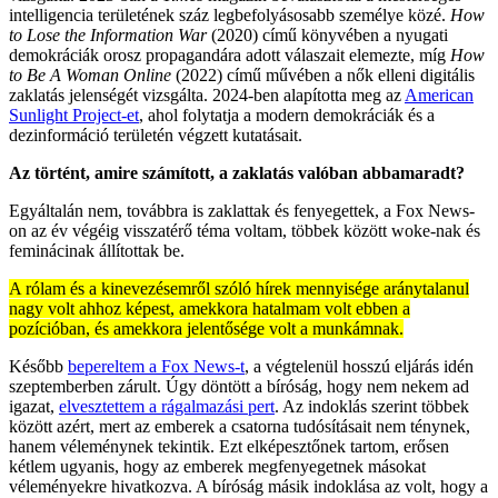
intelligencia területének száz legbefolyásosabb személye közé.
How
to Lose the Information War
(2020) című könyvében a nyugati
demokráciák orosz propagandára adott válaszait elemezte, míg
How
to Be A Woman Online
(2022) című művében a nők elleni digitális
zaklatás jelenségét vizsgálta. 2024-ben alapította meg az
American
Sunlight Project-et
, ahol folytatja a modern demokráciák és a
dezinformáció területén végzett kutatásait.
Az történt, amire számított, a zaklatás valóban abbamaradt?
Egyáltalán nem, továbbra is zaklattak és fenyegettek, a Fox News-
on az év végéig visszatérő téma voltam, többek között woke-nak és
feminácinak állítottak be.
A rólam és a kinevezésemről szóló hírek mennyisége aránytalanul
nagy volt ahhoz képest, amekkora hatalmam volt ebben a
pozícióban, és amekkora jelentősége volt a munkámnak.
Később
bepereltem a Fox News-t
, a végtelenül hosszú eljárás idén
szeptemberben zárult. Úgy döntött a bíróság, hogy nem nekem ad
igazat,
elvesztettem a rágalmazási pert
. Az indoklás szerint többek
között azért, mert az emberek a csatorna tudósításait nem ténynek,
hanem véleménynek tekintik. Ezt elképesztőnek tartom, erősen
kétlem ugyanis, hogy az emberek megfenyegetnek másokat
véleményekre hivatkozva. A bíróság másik indoklása az volt, hogy a