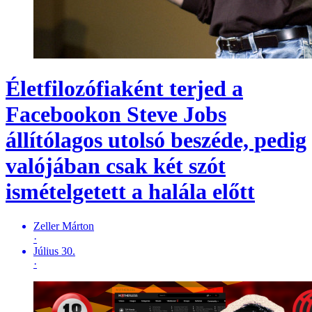
Életfilozófiaként terjed a
Facebookon Steve Jobs
állítólagos utolsó beszéde, pedig
valójában csak két szót
ismételgetett a halála előtt
Zeller Márton
·
Július 30.
·