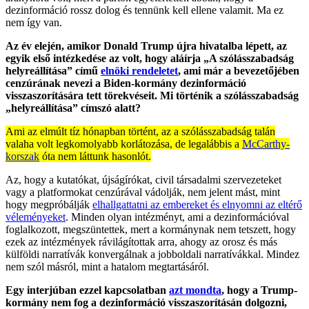
dezinformáció rossz dolog és tennünk kell ellene valamit. Ma ez
nem így van.
Az év elején, amikor Donald Trump újra hivatalba lépett, az
egyik első intézkedése az volt, hogy aláírja „A szólásszabadság
helyreállítása” című
elnöki rendeletet
, ami már a bevezetőjében
cenzúrának nevezi a Biden-kormány dezinformáció
visszaszorítására tett törekvéseit. Mi történik a szólásszabadság
„helyreállítása” címszó alatt?
Ami az elmúlt tíz hónapban történt, az a szólásszabadság talán
valaha volt legkomolyabb korlátozása, de legalábbis a
McCarthy-
korszak
óta nem láttunk hasonlót.
Az, hogy a kutatókat, újságírókat, civil társadalmi szervezeteket
vagy a platformokat cenzúrával vádolják, nem jelent mást, mint
hogy megpróbálják
elhallgattatni az embereket és elnyomni az eltérő
véleményeket
. Minden olyan intézményt, ami a dezinformációval
foglalkozott, megszüntettek, mert a kormánynak nem tetszett, hogy
ezek az intézmények rávilágítottak arra, ahogy az orosz és más
külföldi narratívák konvergálnak a jobboldali narratívákkal. Mindez
nem szól másról, mint a hatalom megtartásáról.
Egy interjúban ezzel kapcsolatban
azt mondta
, hogy a Trump-
kormány nem fog a dezinformáció visszaszorításán dolgozni,