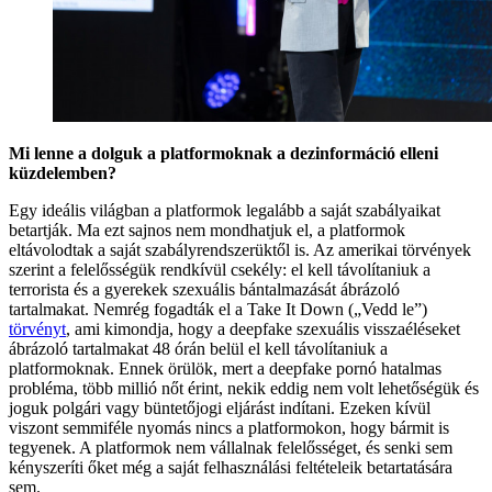
Mi lenne a dolguk a platformoknak a dezinformáció elleni
küzdelemben?
Egy ideális világban a platformok legalább a saját szabályaikat
betartják. Ma ezt sajnos nem mondhatjuk el, a platformok
eltávolodtak a saját szabályrendszerüktől is. Az amerikai törvények
szerint a felelősségük rendkívül csekély: el kell távolítaniuk a
terrorista és a gyerekek szexuális bántalmazását ábrázoló
tartalmakat. Nemrég fogadták el a Take It Down („Vedd le”)
törvényt
, ami kimondja, hogy a deepfake szexuális visszaéléseket
ábrázoló tartalmakat 48 órán belül el kell távolítaniuk a
platformoknak. Ennek örülök, mert a deepfake pornó hatalmas
probléma, több millió nőt érint, nekik eddig nem volt lehetőségük és
joguk polgári vagy büntetőjogi eljárást indítani. Ezeken kívül
viszont semmiféle nyomás nincs a platformokon, hogy bármit is
tegyenek. A platformok nem vállalnak felelősséget, és senki sem
kényszeríti őket még a saját felhasználási feltételeik betartatására
sem.