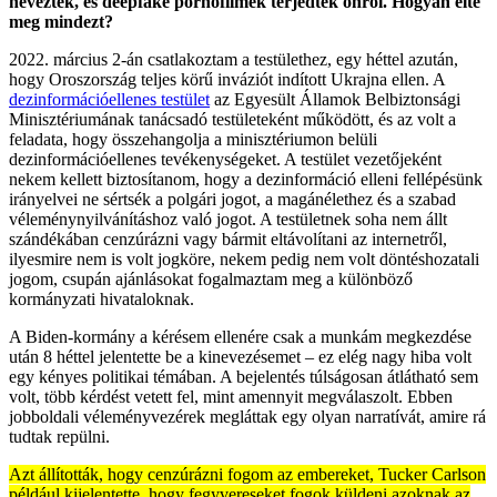
nevezték, és deepfake pornófilmek terjedtek önről. Hogyan élte
meg mindezt?
2022. március 2-án csatlakoztam a testülethez, egy héttel azután,
hogy Oroszország teljes körű inváziót indított Ukrajna ellen. A
dezinformációellenes testület
az Egyesült Államok Belbiztonsági
Minisztériumának tanácsadó testületeként működött, és az volt a
feladata, hogy összehangolja a minisztériumon belüli
dezinformációellenes tevékenységeket. A testület vezetőjeként
nekem kellett biztosítanom, hogy a dezinformáció elleni fellépésünk
irányelvei ne sértsék a polgári jogot, a magánélethez és a szabad
véleménynyilvánításhoz való jogot. A testületnek soha nem állt
szándékában cenzúrázni vagy bármit eltávolítani az internetről,
ilyesmire nem is volt jogköre, nekem pedig nem volt döntéshozatali
jogom, csupán ajánlásokat fogalmaztam meg a különböző
kormányzati hivataloknak.
A Biden-kormány a kérésem ellenére csak a munkám megkezdése
után 8 héttel jelentette be a kinevezésemet – ez elég nagy hiba volt
egy kényes politikai témában. A bejelentés túlságosan átlátható sem
volt, több kérdést vetett fel, mint amennyit megválaszolt. Ebben
jobboldali véleményvezérek megláttak egy olyan narratívát, amire rá
tudtak repülni.
Azt állították, hogy cenzúrázni fogom az embereket, Tucker Carlson
például kijelentette, hogy fegyvereseket fogok küldeni azoknak az