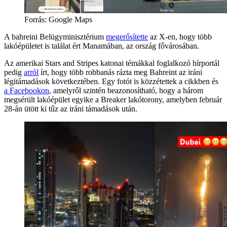
Forrás:
Google Maps
A bahreini Belügyminisztérium
megerősítette
az X-en, hogy több
lakóépületet is találat ért Manamában, az ország fővárosában.
Az amerikai Stars and Stripes katonai témákkal foglalkozó hírportál
pedig
arról
írt, hogy több robbanás rázta meg Bahreint az iráni
légitámadások következtében. Egy fotót is közzétettek a cikkben és
a Facebookon
, amelyről szintén beazonosítható, hogy a három
megsérült lakóépület egyike a Breaker lakótorony, amelyben február
28-án ütött ki tűz az iráni támadások után.