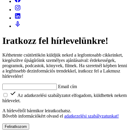
Iratkozz fel hírlevelünkre!
Kéthetente csütörtökön küldjük neked a legfontosabb cikkeinket,
kiegészítve újságíróink személyes ajánlásaival: érdekességek,
programok, podcastok, könyvek, filmek. Ha szeretnél képben lenni
a legfrissebb dezinformációs trendekkel, iratkozz fel a Lakmusz
hírlevelére!
Email cím
Az adatkezelési szabályzatot elfogadom, küldhettek nekem
hírlevelet.
A hírlevélről bármikor leiratkozhatsz.
Bővebb információkért olvasd el
adatkezelési szabályzatunkat!
Feliratkozom