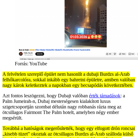
Forrás:
YouTube
A felvételen szereplő épület nem hasonlít a dubaji Burdzs al-Arab
felhőkarcolóra, sokkal inkább egy bahreini épületre, amiben valóban
nagy károk keletkeztek a napokban egy becsapódás következtében.
Azt fontos leszögezni, hogy Dubajt valóban
érték támadások
: a
Palm Jumeirah-n, Dubaj mesterségesen kialakított luxus
szigetcsoportján szombat délután nagy robbanás rázta meg az
ötcsillagos Fairmont The Palm hotelt, amelyben négy ember
megsérült.
Továbbá a hatóságok megerősítették, hogy egy elfogott drón roncsai
„kisebb tüzet” okoztak az ötcsillagos Burdzs al-Arab szálloda külső