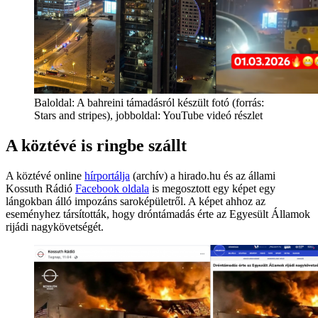
Baloldal: A bahreini támadásról készült fotó (forrás:
Stars and stripes), jobboldal: YouTube videó részlet
A köztévé is ringbe szállt
A köztévé online
hírportálja
(archív) a hirado.hu és az állami
Kossuth Rádió
Facebook oldala
is megosztott egy képet egy
lángokban álló impozáns saroképületről. A képet ahhoz az
eseményhez társították, hogy dróntámadás érte az Egyesült Államok
rijádi nagykövetségét.