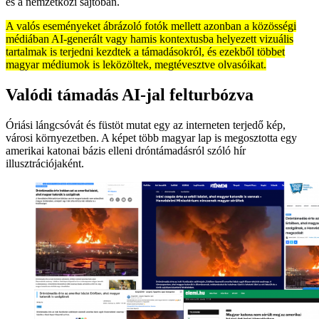
és a nemzetközi sajtóban.
A valós eseményeket ábrázoló fotók mellett azonban a közösségi
médiában AI-generált vagy hamis kontextusba helyezett vizuális
tartalmak is terjedni kezdtek a támadásokról, és ezekből többet
magyar médiumok is leközöltek, megtévesztve olvasóikat.
Valódi támadás AI-jal felturbózva
Óriási lángcsóvát és füstöt mutat egy az interneten terjedő kép,
városi környezetben. A képet több magyar lap is megosztotta egy
amerikai katonai bázis elleni dróntámadásról szóló hír
illusztrációjaként.