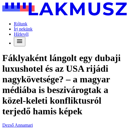
Rólunk
Írj nekünk
Hírlevél
Fáklyaként lángolt egy dubaji
luxushotel és az USA rijádi
nagykövetsége? – a magyar
médiába is beszivárogtak a
közel-keleti konfliktusról
terjedő hamis képek
Dezső Annamari