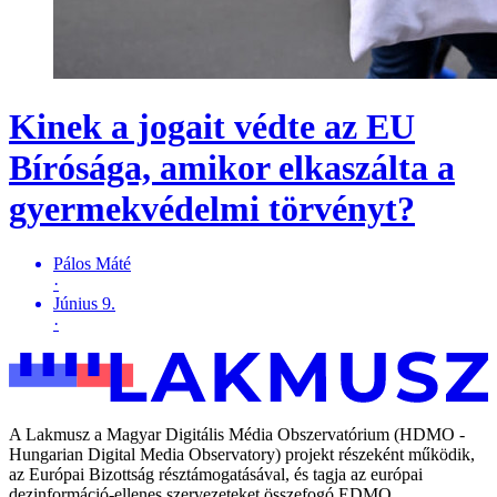
Kinek a jogait védte az EU
Bírósága, amikor elkaszálta a
gyermekvédelmi törvényt?
Pálos Máté
·
Június 9.
·
A Lakmusz a Magyar Digitális Média Obszervatórium (HDMO -
Hungarian Digital Media Observatory) projekt részeként működik,
az Európai Bizottság résztámogatásával, és tagja az európai
dezinformáció-ellenes szervezeteket összefogó EDMO