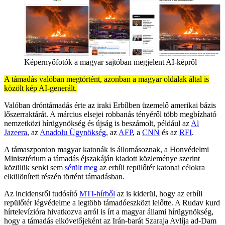
Képernyőfotók a magyar sajtóban megjelent AI-képről
A támadás valóban megtörtént, azonban a magyar oldalak által is
közölt kép AI-generált.
Valóban dróntámadás érte az iraki Erbílben üzemelő amerikai bázis
lőszerraktárát. A március elsejei robbanás tényéről több megbízható
nemzetközi hírügynökség és újság is beszámolt, például az
Al
Jazeera
, az
Anadolu Ügynökség
, az
AFP
, a
CNN
és az
RFI
.
A támaszponton magyar katonák is állomásoznak, a Honvédelmi
Minisztérium a támadás éjszakáján kiadott közleménye szerint
közülük senki sem
sérült meg
az erbíli repülőtér katonai célokra
elkülönített részén történt támadásban.
Az incidensről tudósító
MTI-hírből
az is kiderül, hogy az erbíli
repülőtér légvédelme a legtöbb támadóeszközt lelőtte. A Rudav kurd
hírtelevízióra hivatkozva arról is írt a magyar állami hírügynökség,
hogy a támadás elkövetőjeként az Irán-barát Szaraja Avlíja ad-Dam