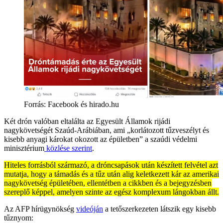
Forrás:
Facebook és hirado.hu
Két drón valóban eltalálta az Egyesült Államok rijádi
nagykövetségét Szaúd-Arábiában, ami „korlátozott tűzveszélyt és
kisebb anyagi károkat okozott az épületben” a szaúdi védelmi
minisztérium
közlése szerint
.
Hiteles forrásból származó, a dróncsapások után készített felvétel azt
mutatja, hogy a támadás és a tűz után alig keletkezett kár az amerikai
nagykövetség épületében, ellentétben a cikkben és a bejegyzésben
szereplő képpel, amelyen szinte az egész komplexum lángokban állt.
Az AFP hírügynökség
videóján
a tetőszerkezeten látszik egy kisebb
tűznyom: