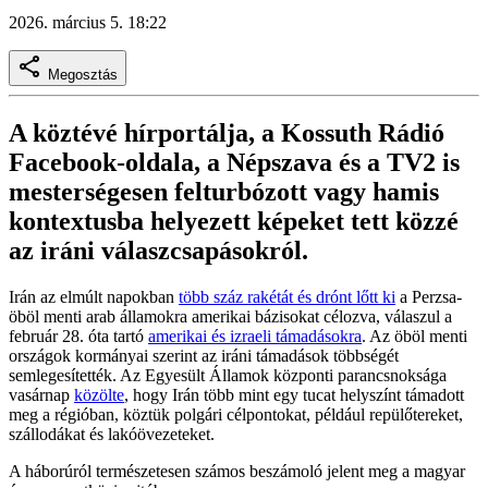
2026. március 5. 18:22
Megosztás
A köztévé hírportálja, a Kossuth Rádió
Facebook-oldala, a Népszava és a TV2 is
mesterségesen felturbózott vagy hamis
kontextusba helyezett képeket tett közzé
az iráni válaszcsapásokról.
Irán az elmúlt napokban
több száz rakétát és drónt lőtt ki
a Perzsa-
öböl menti arab államokra amerikai bázisokat célozva, válaszul a
február 28. óta tartó
amerikai és izraeli támadásokra
. Az öböl menti
országok kormányai szerint az iráni támadások többségét
semlegesítették. Az Egyesült Államok központi parancsnoksága
vasárnap
közölte
, hogy Irán több mint egy tucat helyszínt támadott
meg a régióban, köztük polgári célpontokat, például repülőtereket,
szállodákat és lakóövezeteket.
A háborúról természetesen számos beszámoló jelent meg a magyar