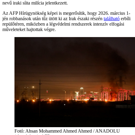
nevű iraki síita milícia jelentkezett.
Az AFP Hírügynökség képei is megerősítik, hogy 2026. március 1-
jén robbanások után tűz ütött ki az Irak északi részén
található
erbíli
repülőtéren, miközben a légvédelmi rendszerek intenzív elfogási
műveleteket hajtottak végre.
Fotó:
Ahsan Mohammed Ahmed Ahmed / ANADOLU