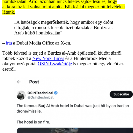
homlokzatán. Arról azonban nincs hiteles sajtóértesülés, hogy
akkora tűz lett volna, mint amit a Blikk által megosztott felvételen
látunk.
„A hatóságok megerősítették, hogy amikor egy drónt
elfogtak, a roncsok kisebb tüzet okoztak a Burdzs al-
Arab külső homlokzatán”
–
írta
a Dubai Media Office az X-en.
Több felvétel is terjed a Burdzs al-Arab épületénél kiütött tűzről,
többek között a
New York Times
és a Hunterbrook Media
oknyomozó portál
OSINT-szakértője
is megosztott egy videót az
esetről.