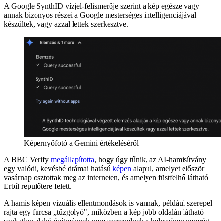
A Google SynthID vízjel-felismerője szerint a kép egésze vagy
annak bizonyos részei a Google mesterséges intelligenciájával
készültek, vagy azzal lettek szerkesztve.
Képernyőfotó a Gemini értékeléséről
A BBC Verify
megállapította
, hogy úgy tűnik, az AI-hamisítvány
egy valódi, kevésbé drámai hatású
képen
alapul, amelyet először
vasárnap osztottak meg az interneten, és amelyen füstfelhő látható
Erbíl repülőtere felett.
A hamis képen vizuális ellentmondások is vannak, például szerepel
rajta egy furcsa „tűzgolyó", miközben a kép jobb oldalán látható
szokatlan alakú építmények nem szerepelnek a helyszínen nemrég