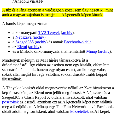
/ Anadolu via AFP
A tűz és a láng azonban a valóságban közel sem úgy nézett ki, mint
amit a magyar sajtóban is megjelent AI-generált képen látunk.
A hamis képet megosztotta:
a kormánypárti
TV2 Tények
(
archív
),
a
Népszava
(
archív
),
a
Szeged365
(
archív
) és annak
Facebook-oldala
,
az
Elemi
(
archív
),
és a Miskolc önkormányzata által fenntartott
Minap
(
archív
).
Mindegyik médium az MTI hírére támaszkodva írt a
dróntámadásról. Így ebben az esetben nem egy kitalált, elferdített
szcenáriót láthatunk, hanem egy olyan esetet, amikor egy valós,
sokak által megírt hírt egy valótlan, sokkal drasztikusabb képpel
illusztráltak.
A Tények a konkrét oldal megnevezése nélkül az X-re hivatkozott a
kép forrásaként, az Elemi nem jelölt meg forrást. A Népszava és a
Szeged365 a Clash Report X-oldalára hivatkozott, ahol valóban
posztoltak
az esetről, azonban ezt az AI-generált képet nem találtuk
meg a feedjükben. A Minap egy The Fatu Network nevű Facebook-
oldalt adott meg forrásként, ahol valóban
közzétették
az AI-képet.