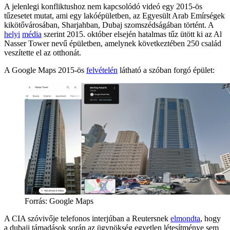
A jelenlegi konfliktushoz nem kapcsolódó videó egy 2015-ös
tűzesetet mutat, ami egy lakóépületben, az Egyesült Arab Emírségek
kikötővárosában, Sharjahban, Dubaj szomszédságában történt. A
helyi
média
szerint 2015. október elsején hatalmas tűz ütött ki az Al
Nasser Tower nevű épületben, amelynek következtében 250 család
veszítette el az otthonát.
A Google Maps 2015-ös
felvételén
látható a szóban forgó épület:
Forrás:
Google Maps
A CIA szóvivője telefonos interjúban a Reutersnek
elmondta
, hogy
a dubaji támadások során az ügynökség egyetlen létesítménye sem