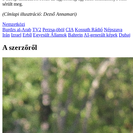
sérült meg.
(Címlapi illusztráció: Dezső Annamari)
Nemzetközi
Burdzs al-Arab
TV2
Perzsa-öböl
CIA
Kossuth Rádió
Népszava
Irán
Izrael
Erbíl
Egyesült Államok
Bahrein
AI-generált képek
Dubaj
A szerzőről