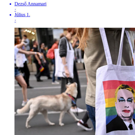
Dezső Annamari
·
Július 1.
·