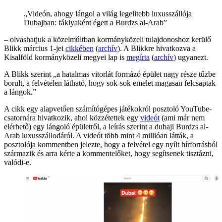
„Videón, ahogy lángol a világ legelitebb luxusszállója
Dubajban: fáklyaként égett a Burdzs al-Arab”
– olvashatjuk a közelmúltban kormányközeli tulajdonoshoz kerülő
Blikk március 1-jei
cikkében
(
archív
). A Blikkre hivatkozva a
Kisalföld kormányközeli megyei lap is
megírta
(
archív
) ugyanezt.
A Blikk szerint „a hatalmas vitorlát formázó épület nagy része tűzbe
borult, a felvételen látható, hogy sok-sok emelet magasan felcsaptak
a lángok.”
A cikk egy alapvetően számítógépes játékokról posztoló YouTube-
csatornára hivatkozik, ahol közzétettek egy
videót
(ami már nem
elérhető) egy lángoló épületről, a leírás szerint a dubaji Burdzs al-
Arab luxusszállodáról. A videót több mint 4 millióan látták, a
posztolója kommentben jelezte, hogy a felvétel egy nyílt hírforrásból
származik és arra kérte a kommentelőket, hogy segítsenek tisztázni,
valódi-e.