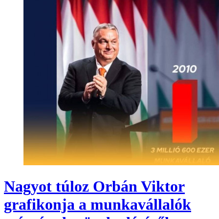
Nagyot túloz Orbán Viktor
grafikonja a munkavállalók