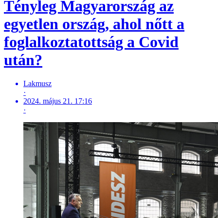
Tényleg Magyarország az
egyetlen ország, ahol nőtt a
foglalkoztatottság a Covid
után?
Lakmusz
·
2024. május 21. 17:16
·