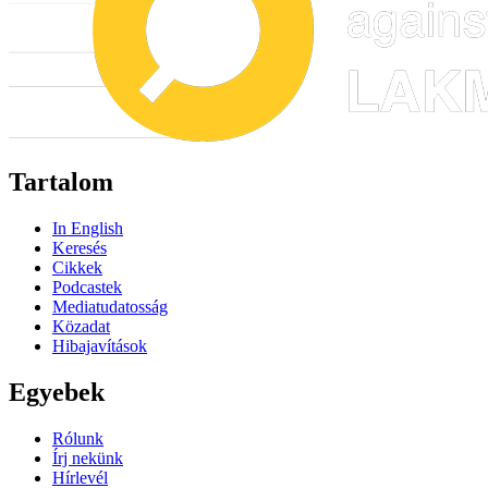
Tartalom
In English
Keresés
Cikkek
Podcastek
Mediatudatosság
Közadat
Hibajavítások
Egyebek
Rólunk
Írj nekünk
Hírlevél