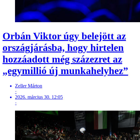
Orbán Viktor úgy belejött az
országjárásba, hogy hirtelen
hozzáadott még százezret az
„egymillió új munkahelyhez”
Zeller Márton
·
2026. március 30. 12:05
·