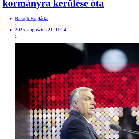
kormányra kerülése óta
Balogh Boglárka
·
2025. augusztus 21. 11:24
·