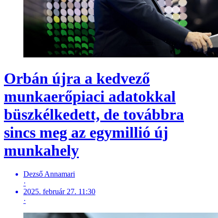
Orbán újra a kedvező
munkaerőpiaci adatokkal
büszkélkedett, de továbbra
sincs meg az egymillió új
munkahely
Dezső Annamari
·
2025. február 27. 11:30
·