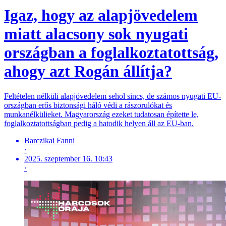
Igaz, hogy az alapjövedelem
miatt alacsony sok nyugati
országban a foglalkoztatottság,
ahogy azt Rogán állítja?
Feltételen nélküli alapjövedelem sehol sincs, de számos nyugati EU-
országban erős biztonsági háló védi a rászorulókat és
munkanélkülieket. Magyarország ezeket tudatosan építette le,
foglalkoztatottságban pedig a hatodik helyen áll az EU-ban.
Barczikai Fanni
·
2025. szeptember 16. 10:43
·