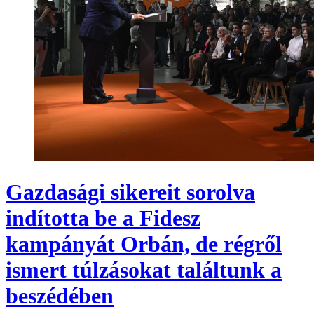
Gazdasági sikereit sorolva
indította be a Fidesz
kampányát Orbán, de régről
ismert túlzásokat találtunk a
beszédében