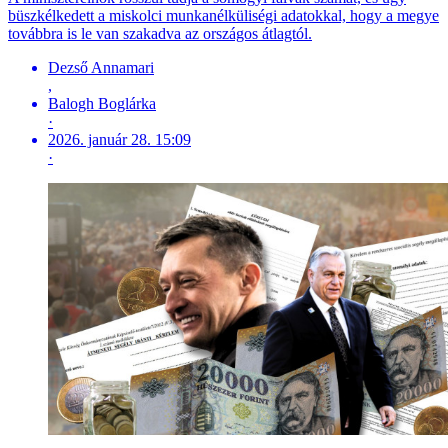
büszkélkedett a miskolci munkanélküliségi adatokkal, hogy a megye
továbbra is le van szakadva az országos átlagtól.
Dezső Annamari
,
Balogh Boglárka
·
2026. január 28. 15:09
·