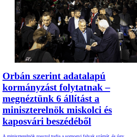
Orbán szerint adatalapú
kormányzást folytatnak –
megnéztünk 6 állítást a
miniszterelnök miskolci és
kaposvári beszédéből
A miniszterelnök rosszul tudja a somogyi falvak számát, és úgy