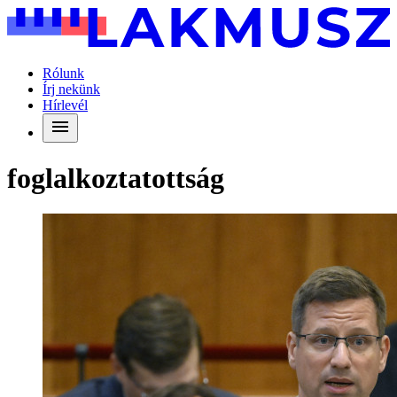
Rólunk
Írj nekünk
Hírlevél
foglalkoztatottság