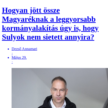
Hogyan jött össze
Magyaréknak a leggyorsabb
kormányalakítás úgy is, hogy
Sulyok nem sietett annyira?
Dezső Annamari
·
Május 29.
·