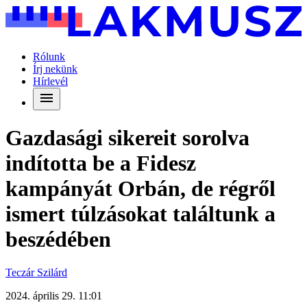
Rólunk
Írj nekünk
Hírlevél
Gazdasági sikereit sorolva
indította be a Fidesz
kampányát Orbán, de régről
ismert túlzásokat találtunk a
beszédében
Teczár Szilárd
2024. április 29. 11:01