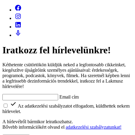
Iratkozz fel hírlevelünkre!
Kéthetente csütörtökön küldjük neked a legfontosabb cikkeinket,
kiegészítve újságíróink személyes ajánlásaival: érdekességek,
programok, podcastok, könyvek, filmek. Ha szeretnél képben lenni
a legfrissebb dezinformációs trendekkel, iratkozz fel a Lakmusz
hírlevelére!
Email cím
Az adatkezelési szabályzatot elfogadom, küldhettek nekem
hírlevelet.
A hírlevélről bármikor leiratkozhatsz.
Bővebb információkért olvasd el
adatkezelési szabályzatunkat!