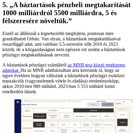
5. „A háztartások pénzbeli megtakarítását
1000 milliárdról 5500 milliárdra, 5 és
félszeresére növeltük.”
Ennél az állításnál a legnehezebb megfejteni, pontosan mire
gondolhatott Orbán. Van olyan, a háztartások megtakarításaival
összefüggő adat, ami valóban 5,5-szeresére nőtt 2010 és 2023
között, de a közgazdaságtan nem egészen ezt szokta a háztartások
pénzügyi megtakarításának nevezni.
A háztartások pénzügyi számláiról
az MNB tesz közzé rendszeres
adatokat.
Ha az MNB adatbázisában arra keresünk rá, hogy az
egyes években hogyan változtak a háztartások pénzügyi eszközei
tranzakciók (vagyonelemek vétele és eladása) eredményeképp,
akkor 2010-ben 989 milliárd, 2023-ban 5 553 milliárd forint
emelkedést látunk.