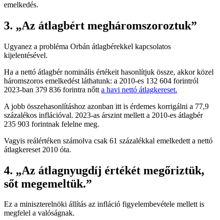
emelkedés.
3. „Az átlagbért megháromszoroztuk”
Ugyanez a probléma Orbán átlagbérekkel kapcsolatos
kijelentésével.
Ha a nettó átlagbér nominális értékeit hasonlítjuk össze, akkor közel
háromszoros emelkedést láthatunk: a 2010-es 132 604 forintról
2023-ban 379 836 forintra nőtt
a havi nettó átlagkereset.
A jobb összehasonlításhoz azonban itt is érdemes korrigálni a 77,9
százalékos inflációval. 2023-as árszint mellett a 2010-es átlagbér
235 903 forintnak felelne meg.
Vagyis reálértéken számolva csak 61 százalékkal emelkedett a nettó
átlagkereset 2010 óta.
4. „Az átlagnyugdíj értékét megőriztük,
sőt megemeltük.”
Ez a miniszterelnöki állítás az infláció figyelembevétele mellett is
megfelel a valóságnak.