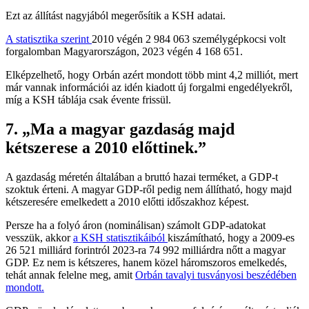
Ezt az állítást nagyjából megerősítik a KSH adatai.
A statisztika szerint
2010 végén 2 984 063 személygépkocsi volt
forgalomban Magyarországon, 2023 végén 4 168 651.
Elképzelhető, hogy Orbán azért mondott több mint 4,2 milliót, mert
már vannak információi az idén kiadott új forgalmi engedélyekről,
míg a KSH táblája csak évente frissül.
7. „Ma a magyar gazdaság majd
kétszerese a 2010 előttinek.”
A gazdaság méretén általában a bruttó hazai terméket, a GDP-t
szoktuk érteni. A magyar GDP-ről pedig nem állítható, hogy majd
kétszeresére emelkedett a 2010 előtti időszakhoz képest.
Persze ha a folyó áron (nominálisan) számolt GDP-adatokat
vesszük, akkor
a KSH statisztikáiból
kiszámítható, hogy a 2009-es
26 521 milliárd forintról 2023-ra 74 992 milliárdra nőtt a magyar
GDP. Ez nem is kétszeres, hanem közel háromszoros emelkedés,
tehát annak felelne meg, amit
Orbán tavalyi tusványosi beszédében
mondott.