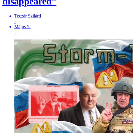
disappeared”
Teczár Szilárd
·
Május 5.
·