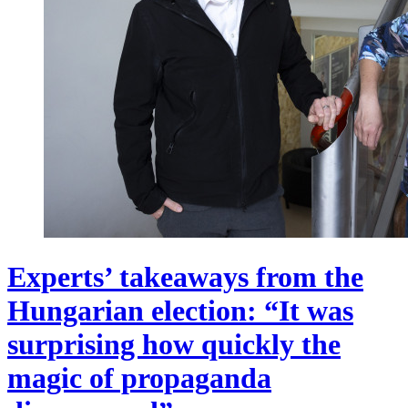
Experts’ takeaways from the
Hungarian election: “It was
surprising how quickly the
magic of propaganda