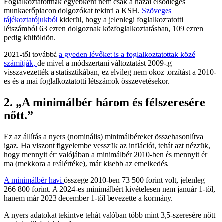
Foglalkoztatottnak egyébként nem csak a hazai elsődleges
munkaerőpiacon dolgozókat tekinti a KSH.
Szöveges
tájékoztatójukból
kiderül, hogy a jelenlegi foglalkoztatotti
létszámból 63 ezren dolgoznak közfoglalkoztatásban, 109 ezren
pedig külföldön.
2021-től továbbá
a gyeden lévőket is a foglalkoztatottak közé
számítják,
de mivel a módszertani változtatást 2009-ig
visszavezették a statisztikában, ez elvileg nem okoz torzítást a 2010-
es és a mai foglalkoztatotti létszámok összevetésekor.
2. „A minimálbér három és félszeresére
nőtt.”
Ez az állítás a nyers (nominális) minimálbéreket összehasonlítva
igaz. Ha viszont figyelembe vesszük az inflációt, tehát azt nézzük,
hogy mennyit ért valójában a minimálbér 2010-ben és mennyit ér
ma (mekkora a reálértéke), már kisebb az emelkedés.
A minimálbér havi
összege 2010-ben 73 500 forint volt, jelenleg
266 800 forint. A 2024-es minimálbért kivételesen nem január 1-től,
hanem már 2023 december 1-től bevezette a kormány.
A nyers adatokat tekintve tehát valóban több mint 3,5-szeresére nőtt