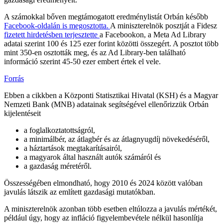
A számokkal bőven megtámogatott eredménylistát Orbán később
Facebook-oldalán is megosztotta.
A miniszterelnök posztját a Fidesz
fizetett hirdetésben terjesztette
a Facebookon, a Meta Ad Library
adatai szerint 100 és 125 ezer forint közötti összegért. A posztot több
mint 350-en osztották meg, és az Ad Library-ben található
információ szerint 45-50 ezer embert értek el vele.
Forrás
Ebben a cikkben a Központi Statisztikai Hivatal (KSH) és a Magyar
Nemzeti Bank (MNB) adatainak segítségével ellenőrizzük Orbán
kijelentéseit
a foglalkoztatottságról,
a minimálbér, az átlagbér és az átlagnyugdíj növekedéséről,
a háztartások megtakarításairól,
a magyarok által használt autók számáról és
a gazdaság méretéről.
Összességében elmondható, hogy 2010 és 2024 között valóban
javulás látszik az említett gazdasági mutatókban.
A miniszterelnök azonban több esetben eltúlozza a javulás mértékét,
például úgy, hogy az infláció figyelembevétele nélkül hasonlítja