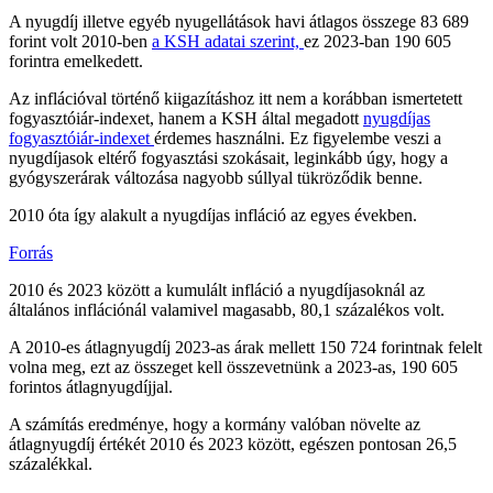
A nyugdíj illetve egyéb nyugellátások havi átlagos összege 83 689
forint volt 2010-ben
a KSH adatai szerint,
ez 2023-ban 190 605
forintra emelkedett.
Az inflációval történő kiigazításhoz itt nem a korábban ismertetett
fogyasztóiár-indexet, hanem a KSH által megadott
nyugdíjas
fogyasztóiár-indexet
érdemes használni. Ez figyelembe veszi a
nyugdíjasok eltérő fogyasztási szokásait, leginkább úgy, hogy a
gyógyszerárak változása nagyobb súllyal tükröződik benne.
2010 óta így alakult a nyugdíjas infláció az egyes években.
Forrás
2010 és 2023 között a kumulált infláció a nyugdíjasoknál az
általános inflációnál valamivel magasabb, 80,1 százalékos volt.
A 2010-es átlagnyugdíj 2023-as árak mellett 150 724 forintnak felelt
volna meg, ezt az összeget kell összevetnünk a 2023-as, 190 605
forintos átlagnyugdíjjal.
A számítás eredménye, hogy a kormány valóban növelte az
átlagnyugdíj értékét 2010 és 2023 között, egészen pontosan 26,5
százalékkal.