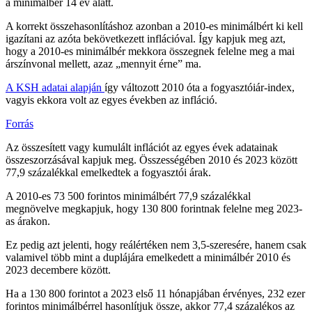
a minimálbér 14 év alatt.
A korrekt összehasonlításhoz azonban a 2010-es minimálbért ki kell
igazítani az azóta bekövetkezett inflációval. Így kapjuk meg azt,
hogy a 2010-es minimálbér mekkora összegnek felelne meg a mai
árszínvonal mellett, azaz „mennyit érne” ma.
A KSH adatai alapján
így változott 2010 óta a fogyasztóiár-index,
vagyis ekkora volt az egyes években az infláció.
Forrás
Az összesített vagy kumulált inflációt az egyes évek adatainak
összeszorzásával kapjuk meg. Összességében 2010 és 2023 között
77,9 százalékkal emelkedtek a fogyasztói árak.
A 2010-es 73 500 forintos minimálbért 77,9 százalékkal
megnövelve megkapjuk, hogy 130 800 forintnak felelne meg 2023-
as árakon.
Ez pedig azt jelenti, hogy reálértéken nem 3,5-szeresére, hanem csak
valamivel több mint a duplájára emelkedett a minimálbér 2010 és
2023 decembere között.
Ha a 130 800 forintot a 2023 első 11 hónapjában érvényes, 232 ezer
forintos minimálbérrel hasonlítjuk össze, akkor 77,4 százalékos az