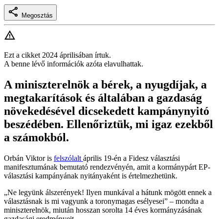
Megosztás
Ezt a cikket 2024 áprilisában írtuk.
A benne lévő információk azóta elavulhattak.
A miniszterelnök a bérek, a nyugdíjak, a
megtakarítások és általában a gazdaság
növekedésével dicsekedett kampánynyitó
beszédében. Ellenőriztük, mi igaz ezekből
a számokból.
Orbán Viktor is
felszólalt
április 19-én a Fidesz választási
manifesztumának bemutató rendezvényén, amit a kormánypárt EP-
választási kampányának nyitányaként is értelmezhetünk.
„Ne legyünk álszerények! Ilyen munkával a hátunk mögött ennek a
választásnak is mi vagyunk a toronymagas esélyesei” – mondta a
miniszterelnök, miután hosszan sorolta 14 éves kormányzásának
gazdasági eredményeit.