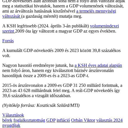
GDP-növekedés alatt azonban soha nem a folyó áras változást adják
meg a statisztikai hivatalok, hanem a GDP volumenének változását,
ami az árváltozás hatásának kiszűrésével
a termelés mennyiségi
változását
(a gazdaság méretét) mutatja meg.
A KSH legfrissebb (2024. április 3-án publikált)
volumenindexei
szerint
2009 óta így változott a magyar GDP az egyes években.
Forrás
A kumulált GDP-növekedés 2009 és 2023 között 39,8 százalékos
volt.
Nagyon hasonló eredményre jutunk, ha
a KSH éves adatai alapján
nem folyó áron, hanem egy kiválasztott bázisév árszínvonalán
hasonlítjuk össze a 2009-es és a 2023-as GDP-t.
2015-ös árszínvonalon a 2009-es GDP 31 250 milliárd forintnak, a
2023-as 43 628 milliárdnak felel meg. A reál-GDP növekedés így
39,6 százalékos a vizsgált időszakban.
(Nyitókép forrása: Koszticsák Szilárd/MTI)
Választások
bérek
foglalkoztatottság
GDP
infláció
Orbán Viktor
választás 2024
nyugdíjak