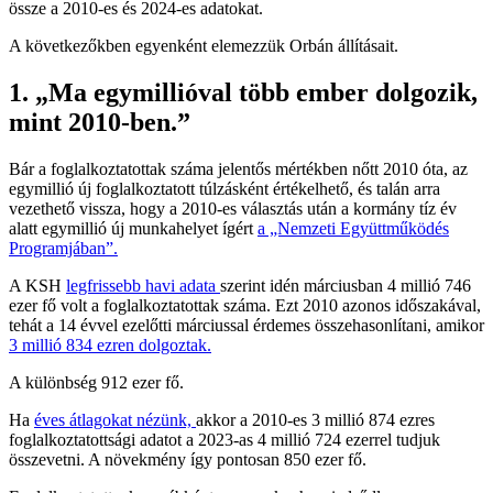
össze a 2010-es és 2024-es adatokat.
A következőkben egyenként elemezzük Orbán állításait.
1. „Ma egymillióval több ember dolgozik,
mint 2010-ben.”
Bár a foglalkoztatottak száma jelentős mértékben nőtt 2010 óta, az
egymillió új foglalkoztatott túlzásként értékelhető, és talán arra
vezethető vissza, hogy a 2010-es választás után a kormány tíz év
alatt egymillió új munkahelyet ígért
a „Nemzeti Együttműködés
Programjában”.
A KSH
legfrissebb havi adata
szerint idén márciusban 4 millió 746
ezer fő volt a foglalkoztatottak száma. Ezt 2010 azonos időszakával,
tehát a 14 évvel ezelőtti márciussal érdemes összehasonlítani, amikor
3 millió 834 ezren dolgoztak.
A különbség 912 ezer fő.
Ha
éves átlagokat nézünk,
akkor a 2010-es 3 millió 874 ezres
foglalkoztatottsági adatot a 2023-as 4 millió 724 ezerrel tudjuk
összevetni. A növekmény így pontosan 850 ezer fő.