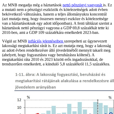
Az MNB megadja még a háztartások
nettó pénzügyi vagyonát
is. Ez
a mutató nem a pénzügyi eszközök és kötelezettségek adott évben
bekövetkező változására, hanem a teljes állományukra koncentrál
(azt mutatja meg, hogy összesen mennyi eszköze és kötelezettsége
van a háztartásoknak egy adott időpontban). A fenti táblázat szerint a
háztartások nettó pénzügyi vagyona a GDP 69,8 százalékát tette ki
2010-ben, ami a GDP 109 százalékára emelkedett 2023-ban.
Végül az MNB
inflációs jelentéseiben
szerepelteti az úgynevezett
lakossági megtakarítási rárát is. Ez azt mutatja meg, hogy a lakosság
az adott évben rendelkezésre álló jövedelméből mennyit takarít meg
(ahelyett, hogy fogyasztásra vagy beruházásra költené). A
megtakarítási ráta 2010 és 2023 között erős ingadozásokkal, de
trendszerűen emelkedett, a kiinduló 5,8 százalékról 11,5 százalékra.