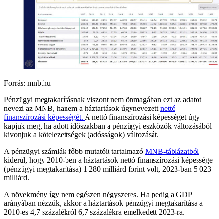
Forrás: mnb.hu
Pénzügyi megtakarításnak viszont nem önmagában ezt az adatot
nevezi az MNB, hanem a háztartások úgynevezett
nettó
finanszírozási képességét.
A nettó finanszírozási képességet úgy
kapjuk meg, ha adott időszakban a pénzügyi eszközök változásából
kivonjuk a kötelezettségek (adósságok) változását.
A pénzügyi számlák főbb mutatóit tartalmazó
MNB-táblázatból
kiderül, hogy 2010-ben a háztartások nettó finanszírozási képessége
(pénzügyi megtakarítása) 1 280 milliárd forint volt, 2023-ban 5 023
milliárd.
A növekmény így nem egészen négyszeres. Ha pedig a GDP
arányában nézzük, akkor a háztartások pénzügyi megtakarítása a
2010-es 4,7 százalékról 6,7 százalékra emelkedett 2023-ra.