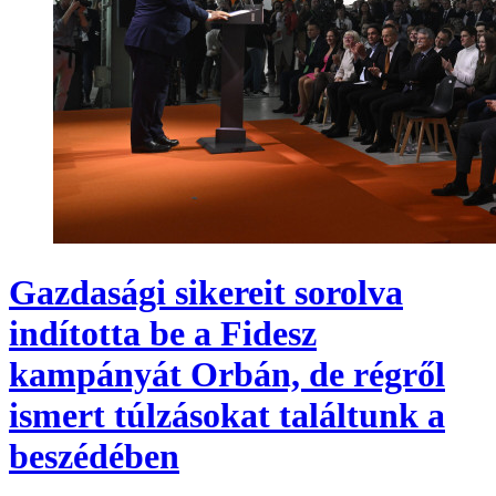
Gazdasági sikereit sorolva
indította be a Fidesz
kampányát Orbán, de régről
ismert túlzásokat találtunk a
beszédében