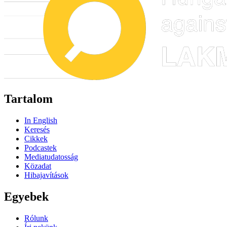
Tartalom
In English
Keresés
Cikkek
Podcastek
Mediatudatosság
Közadat
Hibajavítások
Egyebek
Rólunk