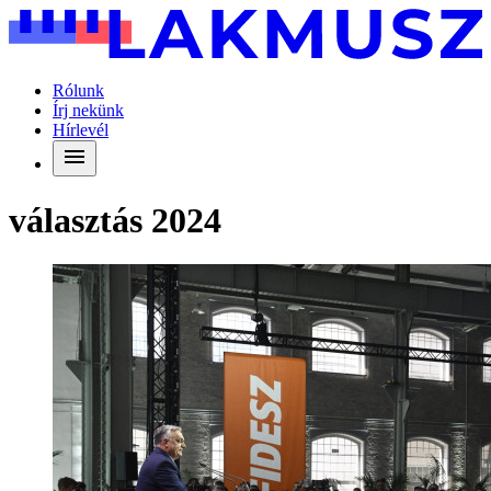
Rólunk
Írj nekünk
Hírlevél
választás 2024