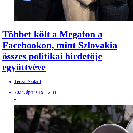
Többet költ a Megafon a
Facebookon, mint Szlovákia
összes politikai hirdetője
együttvéve
Teczár Szilárd
·
2024. április 19. 12:31
·