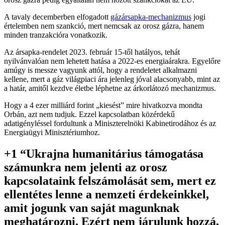
A tavaly decemberben elfogadott
gázársapka-mechanizmus
jogi
értelemben nem szankció, mert nemcsak az orosz gázra, hanem
minden tranzakcióra vonatkozik.
Az ársapka-rendelet 2023. február 15-től hatályos, tehát
nyilvánvalóan nem lehetett hatása a 2022-es energiaárakra. Egyelőre
amúgy is messze vagyunk attól, hogy a rendeletet alkalmazni
kellene, mert a gáz világpiaci ára jelenleg jóval alacsonyabb, mint az
a határ, amitől kezdve életbe léphetne az árkorlátozó mechanizmus.
Hogy a 4 ezer milliárd forint „kiesést” mire hivatkozva mondta
Orbán, azt nem tudjuk. Ezzel kapcsolatban közérdekű
adatigényléssel fordultunk a Miniszterelnöki Kabinetirodához és az
Energiaügyi Minisztériumhoz.
+1 “Ukrajna humanitárius támogatása
számunkra nem jelenti az orosz
kapcsolataink felszámolását sem, mert ez
ellentétes lenne a nemzeti érdekeinkkel,
amit jogunk van saját magunknak
meghatározni. Ezért nem járulunk hozzá,