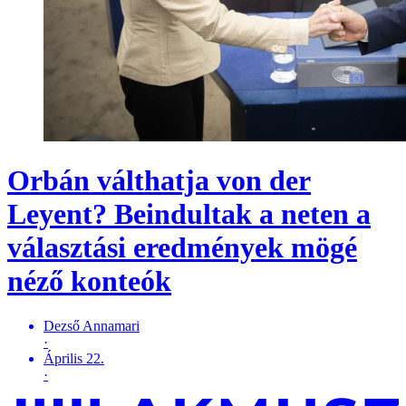
Orbán válthatja von der
Leyent? Beindultak a neten a
választási eredmények mögé
néző konteók
Dezső Annamari
·
Április 22.
·