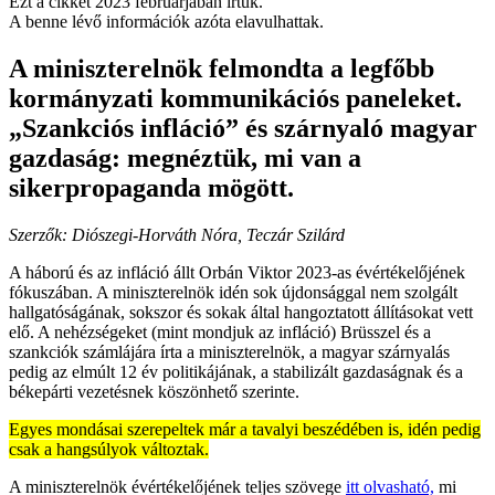
Ezt a cikket 2023 februárjában írtuk.
A benne lévő információk azóta elavulhattak.
A miniszterelnök felmondta a legfőbb
kormányzati kommunikációs paneleket.
„Szankciós infláció” és szárnyaló magyar
gazdaság: megnéztük, mi van a
sikerpropaganda mögött.
Szerzők: Diószegi-Horváth Nóra, Teczár Szilárd
A háború és az infláció állt Orbán Viktor 2023-as évértékelőjének
fókuszában. A miniszterelnök idén sok újdonsággal nem szolgált
hallgatóságának, sokszor és sokak által hangoztatott állításokat vett
elő. A nehézségeket (mint mondjuk az infláció) Brüsszel és a
szankciók számlájára írta a miniszterelnök, a magyar szárnyalás
pedig az elmúlt 12 év politikájának, a stabilizált gazdaságnak és a
békepárti vezetésnek köszönhető szerinte.
Egyes mondásai szerepeltek már a tavalyi beszédében is, idén pedig
csak a hangsúlyok változtak.
A miniszterelnök évértékelőjének teljes szövege
itt olvasható,
mi