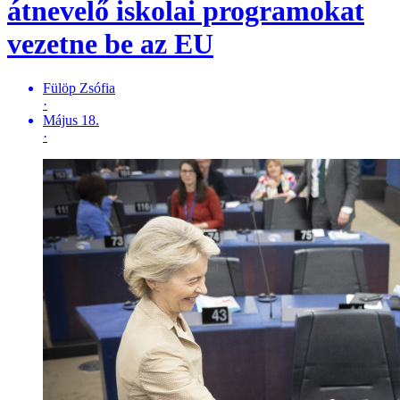
átnevelő iskolai programokat
vezetne be az EU
Fülöp Zsófia
·
Május 18.
·