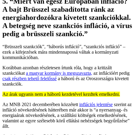
5. “Miért van egész Európában infláció?
A bajt Brüsszel szabadította ránk az
energiahordozókra kivetett szankciókkal.
A betegség neve szankciós infláció, a vírus
pedig a brüsszeli szankció.”
“Brüsszeli szankciók”, “háborús infláció”, “szankciós infláció” –
ezek a kifejezések mára mindennapossá váltak a kormányzati
kommunikációban.
Korábban azonban részletesen írtunk róla, hogy a kritizált
szankciókat
a magyar kormány is megszavazta,
az inflációért pedig
csak részben tehető felelőssé
a háború és az Oroszországra kivetett
szankciók.
Az árak ugyanis nem a háború kezdetével kezdtek emelkedni.
Az MNB 2021 decemberében közzétett
inflációs jelentése
szerint az
infláció növekedésének hátterében már akkor is “a nyersanyag- és
energiaárak növekedésének, a szállítási költségek emelkedésének,
valamint az egyre szélesebb körű ellátási nehézségek begyűrűzése”
állt.