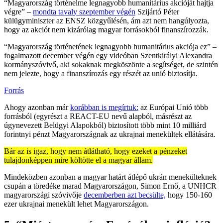
“Magyarország történelme legnagyobb humanitárius akcióját hajtja
végre” –
mondta tavaly szeptember végén
Szijártó Péter
külügyminiszter az ENSZ közgyűlésén, ám azt nem hangúlyozta,
hogy az akciót nem kizárólag magyar forrásokból finanszírozzák.
“Magyarország történetének legnagyobb humanitárius akciója ez” –
fogalmazott december végén egy videóban Szentkirályi Alexandra
kormányszóvivő, aki sokaknak megköszönte a segítséget, de szintén
nem jelezte, hogy a finanszírozás egy részét az unió biztosítja.
Forrás
Ahogy azonban már
korábban is megírtuk:
az Európai Unió több
forrásból (egyrészt a REACT-EU nevű alapból, másrészt az
úgynevezett Belügyi Alapokból) biztosított több mint 10 milliárd
forintnyi pénzt Magyarországnak az ukrajnai menekültek ellátására.
Bár az is igaz, hogy nem átlátható, hogy ezeket a pénzeket
tulajdonképpen mire költötte el a magyar állam.
Mindeközben azonban a magyar határt átlépő ukrán menekülteknek
csupán a töredéke marad Magyarországon, Simon Ernő, a UNHCR
magyarországi szóvivője
decemberben azt becsülte,
hogy 150-160
ezer ukrajnai menekült lehet Magyarországon.