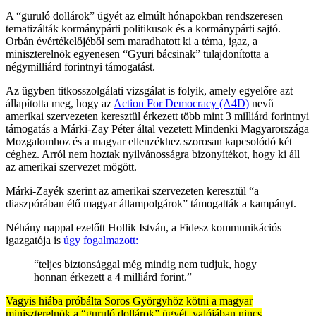
A “guruló dollárok” ügyét az elmúlt hónapokban rendszeresen
tematizálták kormánypárti politikusok és a kormánypárti sajtó.
Orbán évértékelőjéből sem maradhatott ki a téma, igaz, a
miniszterelnök egyenesen “Gyuri bácsinak” tulajdonította a
négymilliárd forintnyi támogatást.
Az ügyben titkosszolgálati vizsgálat is folyik, amely egyelőre azt
állapította meg, hogy az
Action For Democracy (A4D)
nevű
amerikai szervezeten keresztül érkezett több mint 3 milliárd forintnyi
támogatás a Márki-Zay Péter által vezetett Mindenki Magyarországa
Mozgalomhoz és a magyar ellenzékhez szorosan kapcsolódó két
céghez. Arról nem hoztak nyilvánosságra bizonyítékot, hogy ki áll
az amerikai szervezet mögött.
Márki-Zayék szerint az amerikai szervezeten keresztül “a
diaszpórában élő magyar állampolgárok” támogatták a kampányt.
Néhány nappal ezelőtt Hollik István, a Fidesz kommunikációs
igazgatója is
úgy fogalmazott:
“teljes biztonsággal még mindig nem tudjuk, hogy
honnan érkezett a 4 milliárd forint.”
Vagyis hiába próbálta Soros Györgyhöz kötni a magyar
miniszterelnök a “guruló dollárok” ügyét, valójában nincs