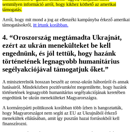
semmilyen információ arról, hogy kikhez köthető az amerikai
támogatás.
Arról, hogy mit mond a jog az ellenzéki kampányba érkező amerikai
támogatásokról,
itt írtunk korábban.
4. “Oroszország megtámadta Ukrajnát,
ezért az ukrán menekülteket be kell
engednünk, és jól tettük, hogy hazánk
történetének legnagyobb humanitárius
segélyakciójával támogatjuk őket.”
A miniszterelnök hosszan beszélt az orosz-ukrán háborúról és annak
hatásairól. Mindeközben pozitívumként megemlítette, hogy hazánk
történetének legnagyobb humanitárius segélyakciójának keretében
engedtünk be ukrán menekülteket Magyarországra.
A kormánypárti politikusok korábban több ízben is hangoztatták,
hogy Magyarországot nem segíti az EU az Ukrajnából érkező
menekültek ellátásában, amit így pusztán hazai forrásokból kell
finanszírozni.