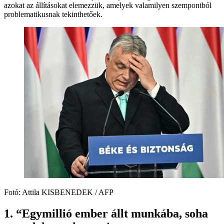
azokat az állításokat elemezzük, amelyek valamilyen szempontból
problematikusnak tekinthetőek.
Fotó: Attila KISBENEDEK / AFP
1. “Egymillió ember állt munkába, soha