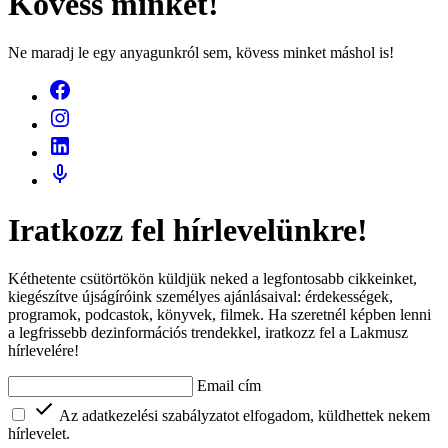
Kövess minket!
Ne maradj le egy anyagunkról sem, kövess minket máshol is!
Iratkozz fel hírlevelünkre!
Kéthetente csütörtökön küldjük neked a legfontosabb cikkeinket,
kiegészítve újságíróink személyes ajánlásaival: érdekességek,
programok, podcastok, könyvek, filmek. Ha szeretnél képben lenni
a legfrissebb dezinformációs trendekkel, iratkozz fel a Lakmusz
hírlevelére!
Email cím
Az adatkezelési szabályzatot elfogadom, küldhettek nekem
hírlevelet.