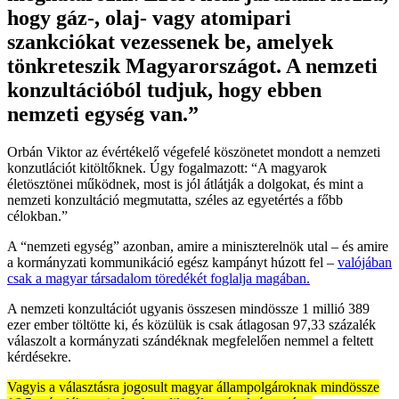
hogy gáz-, olaj- vagy atomipari
szankciókat vezessenek be, amelyek
tönkreteszik Magyarországot. A nemzeti
konzultációból tudjuk, hogy ebben
nemzeti egység van.”
Orbán Viktor az évértékelő végefelé köszönetet mondott a nemzeti
konzutlációt kitöltőknek. Úgy fogalmazott: “A magyarok
életösztönei működnek, most is jól átlátják a dolgokat, és mint a
nemzeti konzultáció megmutatta, széles az egyetértés a főbb
célokban.”
A “nemzeti egység” azonban, amire a miniszterelnök utal – és amire
a kormányzati kommunikáció egész kampányt húzott fel –
valójában
csak a magyar társadalom töredékét foglalja magában.
A nemzeti konzultációt ugyanis összesen mindössze 1 millió 389
ezer ember töltötte ki, és közülük is csak átlagosan 97,33 százalék
válaszolt a kormányzati szándéknak megfelelően nemmel a feltett
kérdésekre.
Vagyis a választásra jogosult magyar állampolgároknak mindössze