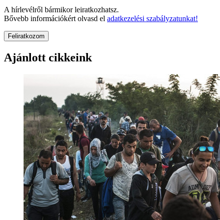
A hírlevélről bármikor leiratkozhatsz.
Bővebb információkért olvasd el
adatkezelési szabályzatunkat!
Feliratkozom
Ajánlott cikkeink