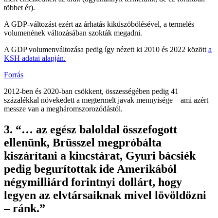
többet ér).
A GDP-változást ezért az árhatás kiküszöbölésével, a termelés
volumenének változásában szokták megadni.
A GDP volumenváltozása pedig így nézett ki 2010 és 2022 között
a
KSH adatai alapján.
Forrás
2012-ben és 2020-ban csökkent, összességében pedig 41
százalékkal növekedett a megtermelt javak mennyisége – ami azért
messze van a megháromszorozódástól.
3. “… az egész baloldal összefogott
ellenünk, Brüsszel megpróbálta
kiszárítani a kincstárat, Gyuri bácsiék
pedig begurítottak ide Amerikából
négymilliárd forintnyi dollárt, hogy
legyen az elvtársaiknak mivel lövöldözni
– ránk.”