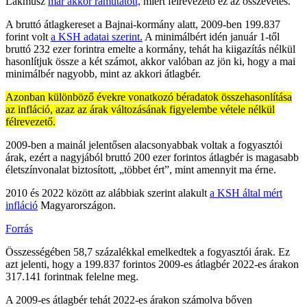
Lakmusz
már akkor rámutatott,
miért félrevezető ez az összevetés.
A bruttó átlagkereset a Bajnai-kormány alatt, 2009-ben 199.837
forint volt
a KSH adatai szerint.
A minimálbért idén január 1-től
bruttó 232 ezer forintra emelte a kormány, tehát ha kiigazítás nélkül
hasonlítjuk össze a két számot, akkor valóban az jön ki, hogy a mai
minimálbér nagyobb, mint az akkori átlagbér.
Azonban különböző évekre vonatkozó béradatok összehasonlítása
az infláció, azaz az árak változásának figyelembe vétele nélkül
félrevezető.
2009-ben a mainál jelentősen alacsonyabbak voltak a fogyasztói
árak, ezért a nagyjából bruttó 200 ezer forintos átlagbér is magasabb
életszínvonalat biztosított, „többet ért”, mint amennyit ma érne.
2010 és 2022 között az alábbiak szerint alakult
a KSH által mért
infláció
Magyarországon.
Forrás
Összességében 58,7 százalékkal emelkedtek a fogyasztói árak. Ez
azt jelenti, hogy a 199.837 forintos 2009-es átlagbér 2022-es árakon
317.141 forintnak felelne meg.
A 2009-es átlagbér tehát 2022-es árakon számolva bőven