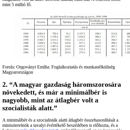
mint 5 millió fő.
Forrás: Orgoványi Emília: Foglalkoztatás és munkanélküliség
Magyarországon
2. “A magyar gazdaság háromszorosára
növekedett, és már a minimálbér is
nagyobb, mint az átlagbér volt a
szocialisták alatt.”
A minimálbér és a szocialisták alatti átlagbér összehasonlítását a
miniszterelnök a tavalyi évértékelő beszédében is előhozta, és a