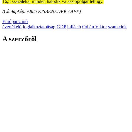
16,5 százaléka, minden hatodik választópolgár tett így.
(Címlapkép: Attila KISBENEDEK / AFP)
Európai Unió
évértékelő
foglalkoztatottság
GDP
infláció
Orbán Viktor
szankciók
A szerzőről