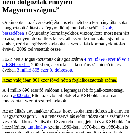
nem dolgoztak ennyien
Magyarországon.”
Orbán ebben az évértékelőjében is elismételte a kormány által sokat
hangoztatott állítást az “egymillió új munkahelyről”.
Tavalyi
beszédében
a Gyurcsány-kormányokhoz viszonyított, most nem tért
ki arra, milyen időponthoz képest állt szerinte munkába egymillió
ember, ezért a legfrissebb adatokat a szocialista kormányok utolsó
évével, 2009-cel vetettük össze.
2022-ben a foglalkoztatottak átlagos száma
4 millió 696 ezer fő volt
a KSH szerint.
2009-ben, a szocialista kormányzás utolsó teljes
évében
3 millió 895 ezer fő dolgozott.
Azaz valójában 801 ezer fővel nőtt a foglalkoztatottak száma.
A 4 millió 696 ezer fő valóban a legmagasabb foglalkoztatottsági
szám
2009 óta.
Ettől az évtől érhetők el a KSH oldalán a mai
módszertan szerint számolt adatok.
Az az állítás ugyanakkor túlzás, hogy „soha nem dolgoztak ennyien
Magyarországon”. Ha a rendszerváltás előtti időszakot is számításba
vesszük, akkor a Statisztikai Szemlében megjelent és a KSH oldalán
hozzáférhető
tanulmány
szerint 1960-ban, 1970-ben és 1980-ban is
magasabb volt az aktív keresők száma, mint ma. A csúcson több,