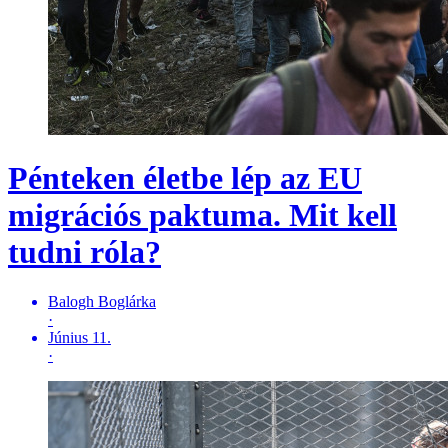
Pénteken életbe lép az EU
migrációs paktuma. Mit kell
tudni róla?
Balogh Boglárka
·
Június 11.
·