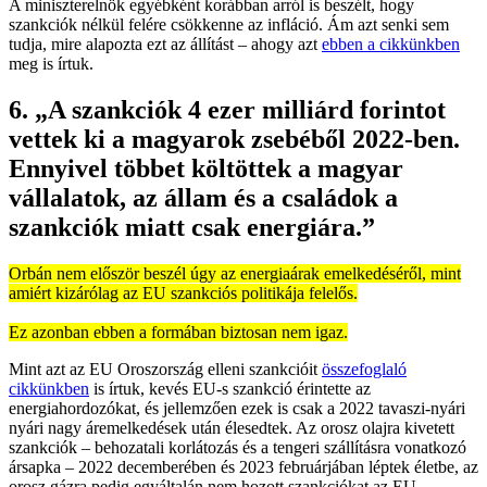
A miniszterelnök egyébként korábban arról is beszélt, hogy
szankciók nélkül felére csökkenne az infláció. Ám azt senki sem
tudja, mire alapozta ezt az állítást – ahogy azt
ebben a cikkünkben
meg is írtuk.
6. „A szankciók 4 ezer milliárd forintot
vettek ki a magyarok zsebéből 2022-ben.
Ennyivel többet költöttek a magyar
vállalatok, az állam és a családok a
szankciók miatt csak energiára.”
Orbán nem először beszél úgy az energiaárak emelkedéséről, mint
amiért kizárólag az EU szankciós politikája felelős.
Ez azonban ebben a formában biztosan nem igaz.
Mint azt az EU Oroszország elleni szankcióit
összefoglaló
cikkünkben
is írtuk, kevés EU-s szankció érintette az
energiahordozókat, és jellemzően ezek is csak a 2022 tavaszi-nyári
nyári nagy áremelkedések után élesedtek. Az orosz olajra kivetett
szankciók – behozatali korlátozás és a tengeri szállításra vonatkozó
ársapka – 2022 decemberében és 2023 februárjában léptek életbe, az
orosz gázra pedig egyáltalán nem hozott szankciókat az EU.