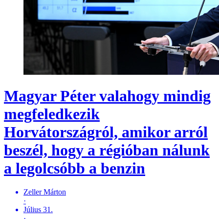
Magyar Péter valahogy mindig
megfeledkezik
Horvátországról, amikor arról
beszél, hogy a régióban nálunk
a legolcsóbb a benzin
Zeller Márton
·
Július 31.
·