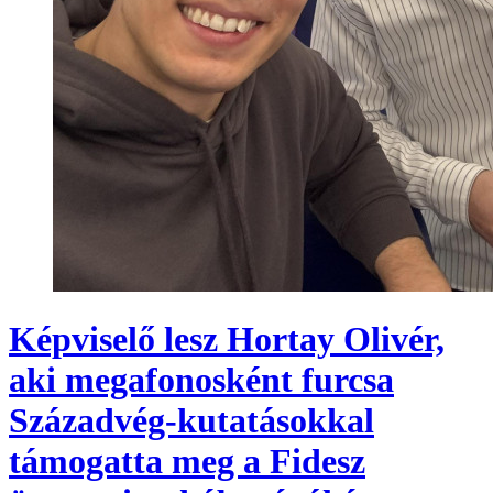
Képviselő lesz Hortay Olivér,
aki megafonosként furcsa
Századvég-kutatásokkal
támogatta meg a Fidesz