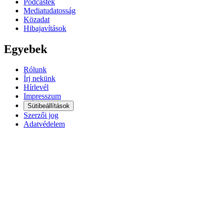
Podcastek
Mediatudatosság
Közadat
Hibajavítások
Egyebek
Rólunk
Írj nekünk
Hírlevél
Impresszum
Sütibeállítások
Szerzői jog
Adatvédelem