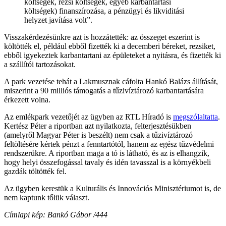
költségek, rezsi költségek, egyéb karbantartási
költségek) finanszírozása, a pénzügyi és likviditási
helyzet javítása volt”.
Visszakérdezésünkre azt is hozzátették: az összeget eszerint is
költötték el, például ebből fizették ki a decemberi béreket, rezsiket,
ebből igyekeztek karbantartani az épületeket a nyitásra, és fizették ki
a szállítói tartozásokat.
A park vezetése tehát a Lakmusznak cáfolta Hankó Balázs állítását,
miszerint a 90 milliós támogatás a tűzivíztározó karbantartására
érkezett volna.
Az emlékpark vezetőjét az ügyben az RTL Híradó is
megszólaltatta
.
Kertész Péter a riportban azt nyilatkozta, felterjesztésükben
(amelyről Magyar Péter is beszélt) nem csak a tűzivíztározó
feltöltésére kértek pénzt a fenntartótól, hanem az egész tűzvédelmi
rendszerükre. A riportban maga a tó is látható, és az is elhangzik,
hogy helyi összefogással tavaly és idén tavasszal is a környékbeli
gazdák töltötték fel.
Az ügyben kerestük a Kulturális és Innovációs Minisztériumot is, de
nem kaptunk tőlük választ.
Címlapi kép: Bankó Gábor /444