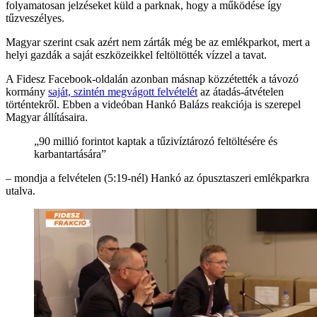
folyamatosan jelzéseket küld a parknak, hogy a működése így
tűzveszélyes.
Magyar szerint csak azért nem zárták még be az emlékparkot, mert a
helyi gazdák a saját eszközeikkel feltöltötték vízzel a tavat.
A Fidesz Facebook-oldalán azonban másnap közzétették a távozó
kormány
saját, szintén megvágott felvételét
az átadás-átvételen
történtekről. Ebben a videóban Hankó Balázs reakciója is szerepel
Magyar állításaira.
„90 millió forintot kaptak a tűzivíztározó feltöltésére és
karbantartására”
– mondja a felvételen (5:19-nél) Hankó az ópusztaszeri emlékparkra
utalva.