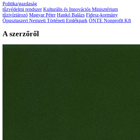
Politika/gazdaság
tűzvédelmi rendszer
Kulturális és Innovációs Minisztérium
tűzivíztározó
Magyar Péter
Hankó Balázs
Fidesz-kormány
Ópusztaszeri Nemzeti Történeti Emlékpark
ÓNTE Nonprofit Kft
A szerzőről