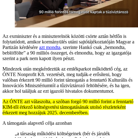
Az exminiszter és a miniszterelnök közötti csörte aztán hétfőn is
folytatódott, amikor kormányülés utáni sajtótájékoztatóján Magyar a
Partizán kérdésére
azt mondta
, szerinte Hankó csak „bemondta,
beblöffölte” a 90 milliós összeget, és elmondta, hogy az igazgatója
szerint a park nem kapott ilyen pénzt.
Mindezek után megkérdeztük az emlékparkot működtető cég, az
ÓNTE Nonprofit Kft. vezetését, meg tudják-e erősíteni, hogy
valóban érkezett 90 millió forint támogatás a fenntartó Kulturális és
Innovációs Minisztériumtól a tűzivíztározó feltöltésére, és ha igen,
akkor hol találjuk az ezt igazoló hivatalos dokumentumot.
Az ÓNTE azt válaszolta, a szóban forgó 90 millió forint a fenntartó
KIM-től érkező költségvetési támogatásának utolsó részleteként
érkezett meg hozzájuk 2025. decemberében.
A támogatás alapvető célja azonban
„a társaság működési költségeinek (bér és járulék