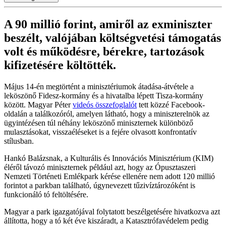
A 90 millió forint, amiről az exminiszter
beszélt, valójában költségvetési támogatás
volt és működésre, bérekre, tartozások
kifizetésére költötték.
Május 14-én megtörtént a minisztériumok átadása-átvétele a
leköszönő Fidesz-kormány és a hivatalba lépett Tisza-kormány
között. Magyar Péter
videós összefoglalót
tett közzé Facebook-
oldalán a találkozóról, amelyen látható, hogy a miniszterelnök az
ügyintézésen túl néhány leköszönő miniszternek különböző
mulasztásokat, visszaéléseket is a fejére olvasott konfrontatív
stílusban.
Hankó Balázsnak, a Kulturális és Innovációs Minisztérium (KIM)
éléről távozó miniszternek például azt, hogy az Ópusztaszeri
Nemzeti Történeti Emlékpark kérése ellenére nem adott 120 millió
forintot a parkban található, úgynevezett tűzivíztározóként is
funkcionáló tó feltöltésére.
Magyar a park igazgatójával folytatott beszélgetésére hivatkozva azt
állította, hogy a tó két éve kiszáradt, a Katasztrófavédelem pedig