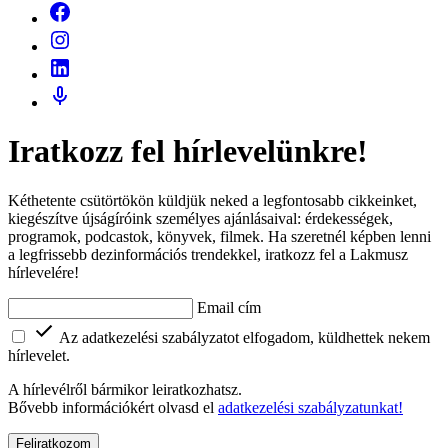
Iratkozz fel hírlevelünkre!
Kéthetente csütörtökön küldjük neked a legfontosabb cikkeinket,
kiegészítve újságíróink személyes ajánlásaival: érdekességek,
programok, podcastok, könyvek, filmek. Ha szeretnél képben lenni
a legfrissebb dezinformációs trendekkel, iratkozz fel a Lakmusz
hírlevelére!
Email cím
Az adatkezelési szabályzatot elfogadom, küldhettek nekem
hírlevelet.
A hírlevélről bármikor leiratkozhatsz.
Bővebb információkért olvasd el
adatkezelési szabályzatunkat!
Feliratkozom