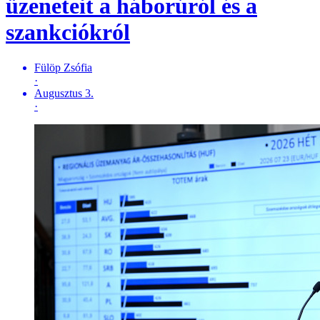
üzeneteit a háborúról és a
szankciókról
Fülöp Zsófia
·
Augusztus 3.
·