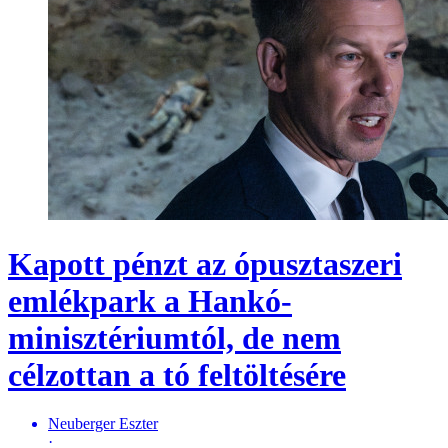
Kapott pénzt az ópusztaszeri
emlékpark a Hankó-
minisztériumtól, de nem
célzottan a tó feltöltésére
Neuberger Eszter
·