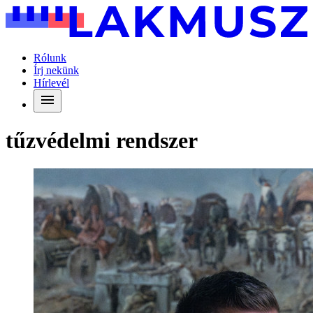
Rólunk
Írj nekünk
Hírlevél
tűzvédelmi rendszer