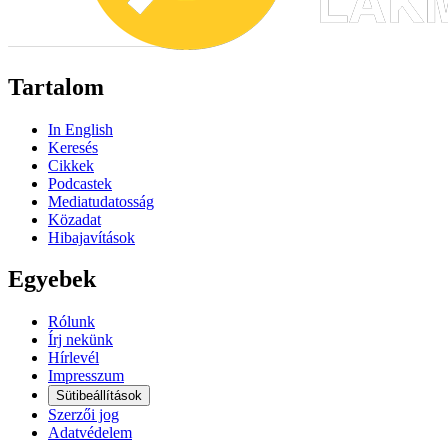
Tartalom
In English
Keresés
Cikkek
Podcastek
Mediatudatosság
Közadat
Hibajavítások
Egyebek
Rólunk
Írj nekünk
Hírlevél
Impresszum
Sütibeállítások
Szerzői jog
Adatvédelem