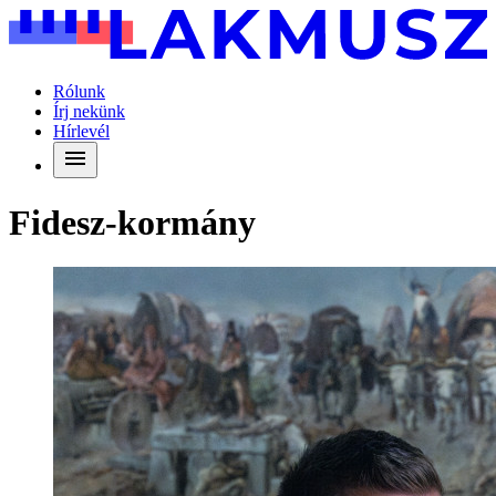
Rólunk
Írj nekünk
Hírlevél
Fidesz-kormány