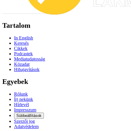
Tartalom
In English
Keresés
Cikkek
Podcastek
Mediatudatosság
Közadat
Hibajavítások
Egyebek
Rólunk
Írj nekünk
Hírlevél
Impresszum
Sütibeállítások
Szerzői jog
Adatvédelem