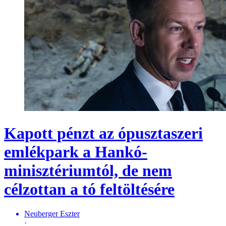
Kapott pénzt az ópusztaszeri
emlékpark a Hankó-
minisztériumtól, de nem
célzottan a tó feltöltésére
Neuberger Eszter
·