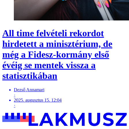
All time felvételi rekordot
hirdetett a minisztérium, de
még a Fidesz-kormány első
évéig se mentek vissza a
statisztikában
Dezső Annamari
·
2025. augusztus 15. 12:04
·