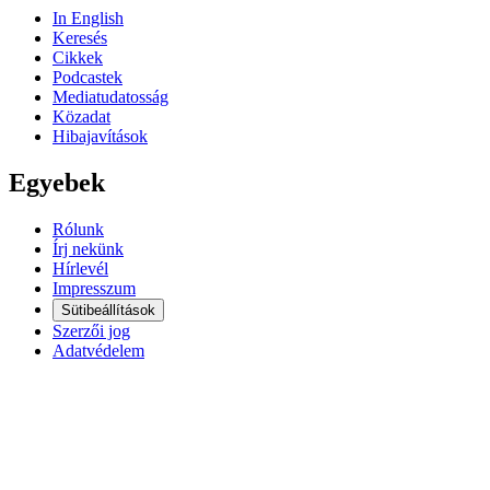
In English
Keresés
Cikkek
Podcastek
Mediatudatosság
Közadat
Hibajavítások
Egyebek
Rólunk
Írj nekünk
Hírlevél
Impresszum
Sütibeállítások
Szerzői jog
Adatvédelem