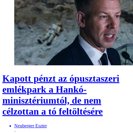
Kapott pénzt az ópusztaszeri
emlékpark a Hankó-
minisztériumtól, de nem
célzottan a tó feltöltésére
Neuberger Eszter
·