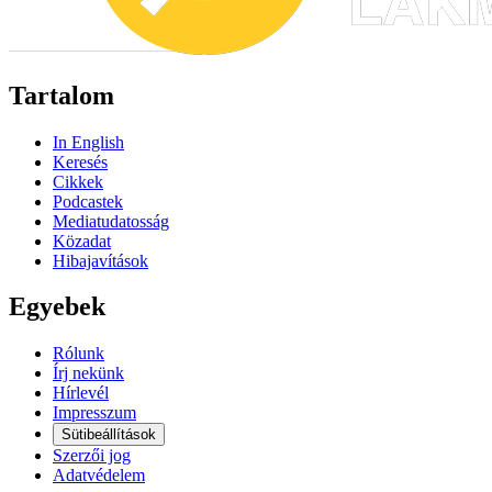
Tartalom
In English
Keresés
Cikkek
Podcastek
Mediatudatosság
Közadat
Hibajavítások
Egyebek
Rólunk
Írj nekünk
Hírlevél
Impresszum
Sütibeállítások
Szerzői jog
Adatvédelem