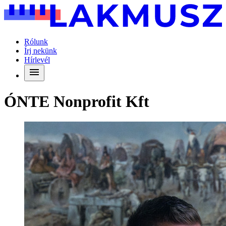
Rólunk
Írj nekünk
Hírlevél
ÓNTE Nonprofit Kft