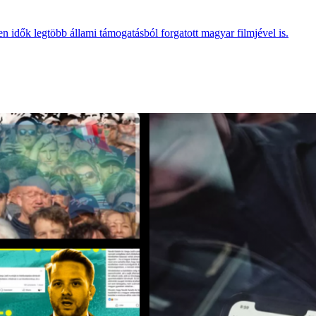
n idők legtöbb állami támogatásból forgatott magyar filmjével is.