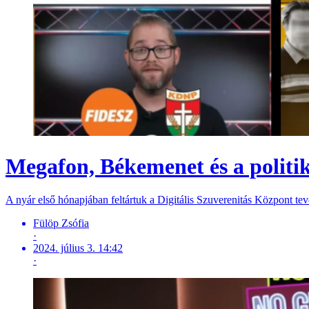
Megafon, Békemenet és a politik
A nyár első hónapjában feltártuk a Digitális Szuverenitás Központ te
Fülöp Zsófia
·
2024. július 3. 14:42
·