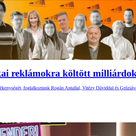
ai reklámokra költött milliárdok
vékenységét, foglalkoztunk Rogán Antallal, Vitézy Dáviddal és Grúziáva