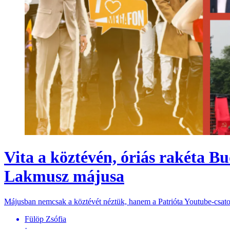
Vita a köztévén, óriás rakéta B
Lakmusz májusa
Májusban nemcsak a köztévét néztük, hanem a Patrióta Youtube-csatorn
Fülöp Zsófia
·