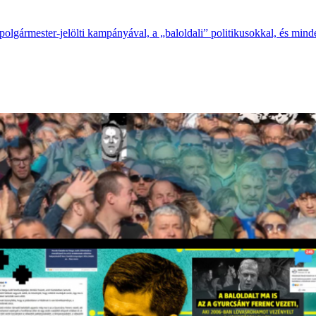
polgármester-jelölti kampányával, a „baloldali” politikusokkal, és minde