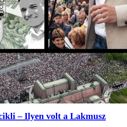
cikli – Ilyen volt a Lakmusz