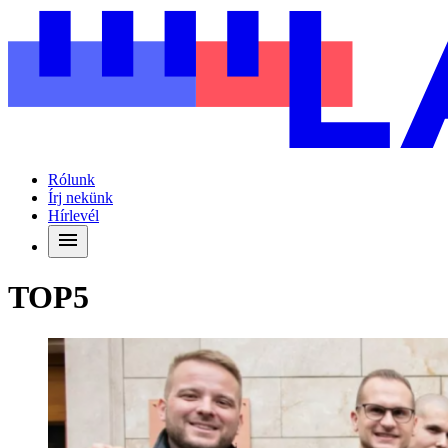
Rólunk
Írj nekünk
Hírlevél
TOP5