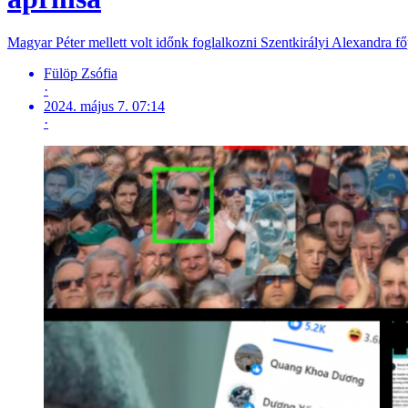
Magyar Péter mellett volt időnk foglalkozni Szentkirályi Alexandra fő
Fülöp Zsófia
·
2024. május 7. 07:14
·