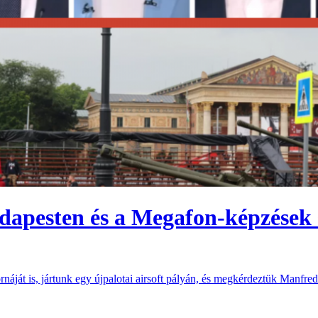
udapesten és a Megafon-képzések s
áját is, jártunk egy újpalotai airsoft pályán, és megkérdeztük Manfred