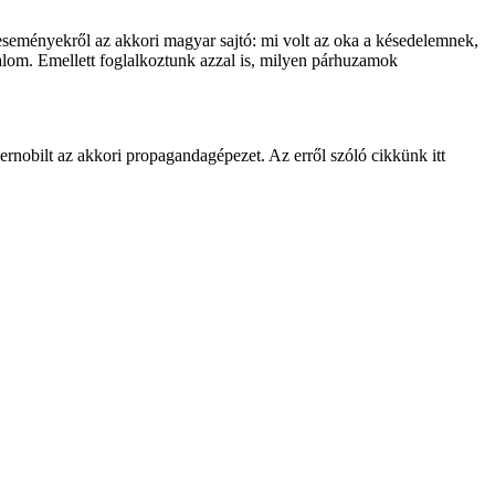
 eseményekről az akkori magyar sajtó: mi volt az oka a késedelemnek,
zalom. Emellett foglalkoztunk azzal is, milyen párhuzamok
rnobilt az akkori propagandagépezet. Az erről szóló cikkünk itt