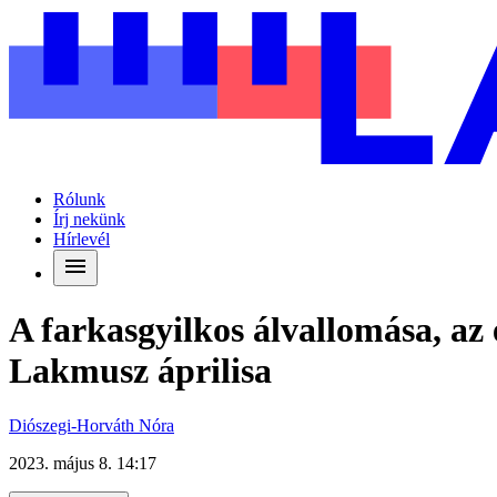
Rólunk
Írj nekünk
Hírlevél
A farkasgyilkos álvallomása, az é
Lakmusz áprilisa
Diószegi-Horváth Nóra
2023. május 8. 14:17