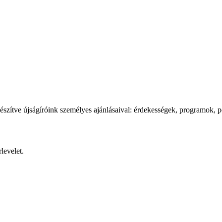
észítve újságíróink személyes ajánlásaival: érdekességek, programok, p
levelet.