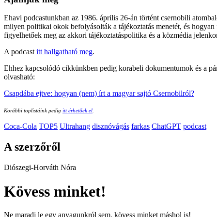
Ehavi podcastunkban az 1986. április 26-án történt csernobili atomba
milyen politikai okok befolyásolták a tájékoztatás menetét, és hogyan
figyelhetőek meg az akkori tájékoztatáspolitika és a közmédia jelenk
A podcast
itt hallgatható meg
.
Ehhez kapcsolódó cikkünkben pedig korabeli dokumentumok és a pártna
olvasható:
Csapdába ejtve: hogyan (nem) írt a magyar sajtó Csernobilról?
Korábbi toplistáink pedig
itt érhetőek el
.
Coca-Cola
TOP5
Ultrahang
disznóvágás
farkas
ChatGPT
podcast
A szerzőről
Diószegi-Horváth Nóra
Kövess minket!
Ne maradj le egy anyagunkról sem, kövess minket máshol is!