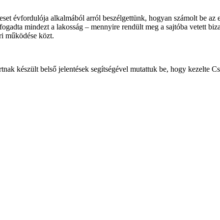
leset évfordulója alkalmából arról beszélgettünk, hogyan számolt be az
 fogadta mindezt a lakosság – mennyire rendült meg a sajtóba vetett bi
ori működése közt.
k készült belső jelentések segítségével mutattuk be, hogy kezelte Cse