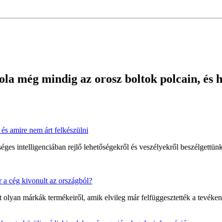
la még mindig az orosz boltok polcain, és h
és amire nem árt felkészülni
es intelligenciában rejlő lehetőségekről és veszélyekről beszélgettünk
r a cég kivonult az országból?
 olyan márkák termékeiről, amik elvileg már felfüggesztették a tevéken