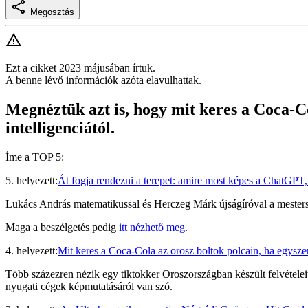
Megosztás
Ezt a cikket 2023 májusában írtuk.
A benne lévő információk azóta elavulhattak.
Megnéztük azt is, hogy mit keres a Coca-Co
intelligenciától.
Íme a TOP 5:
5. helyezett:
Át fogja rendezni a terepet: amire most képes a ChatGPT, 
Lukács András matematikussal és Herczeg Márk újságíróval a mesterség
Maga a beszélgetés pedig
itt nézhető meg
.
4. helyezett:
Mit keres a Coca-Cola az orosz boltok polcain, ha egysze
Több százezren nézik egy tiktokker Oroszországban készült felvételeit
nyugati cégek képmutatásáról van szó.