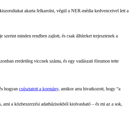
iszorultakat akarta felkarolni, végül a NER-média kedvenceivel lett a
szerint minden rendben zajlott, és csak álhíreket terjesztenek a
azonban eredetileg viccnek szánta, és egy vadászati fórumon tette
, és hogyan
csúsztatott a kormány
, amikor arra hivatkozott, hogy “a
, ami a közbeszerzési adatbázisokból kiolvasható – és mi az a sok,