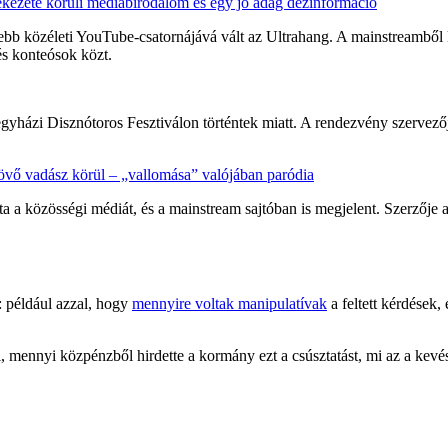
ekezete körüli médiabirodalom és egy jó adag dezinformáció
bb közéleti YouTube-csatornájává vált az Ultrahang. A mainstreamből k
és konteósok közt.
gyházi Disznótoros Fesztiválon történtek miatt. A rendezvény szervezője 
lelövő vadász körül – „vallomása” valójában paródia
ta a közösségi médiát, és a mainstream sajtóban is megjelent. Szerzője 
: például azzal, hogy
mennyire voltak manipulatívak
a feltett kérdések
, mennyi közpénzből hirdette a kormány ezt a csúsztatást, mi az a kevés