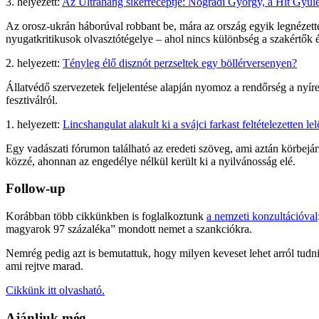
3. helyezett:
Az Ultrahang sikerreceptje: Nógrádi György, a Hit Gyül
Az orosz-ukrán háborúval robbant be, mára az ország egyik legnézette
nyugatkritikusok olvasztótégelye – ahol nincs különbség a szakértők 
2. helyezett:
Tényleg élő disznót perzseltek egy böllérversenyen?
Állatvédő szervezetek feljelentése alapján nyomoz a rendőrség a nyíre
fesztiválról.
1. helyezett:
Lincshangulat alakult ki a svájci farkast feltételezetten 
Egy vadászati fórumon található az eredeti szöveg, ami aztán körbejár
közzé, ahonnan az engedélye nélkül került ki a nyilvánosság elé.
Follow-up
Korábban több cikkünkben is foglalkoztunk
a nemzeti konzultációval
magyarok 97 százaléka” mondott nemet a szankciókra.
Nemrég pedig azt is bemutattuk, hogy milyen keveset lehet arról tudni
ami rejtve marad.
Cikkünk itt olvasható.
Ajánljuk még