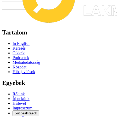
Tartalom
In English
Keresés
Cikkek
Podcastek
Mediatudatosság
Közadat
Hibajavítások
Egyebek
Rólunk
Írj nekünk
Hírlevél
Impresszum
Sütibeállítások