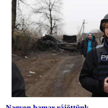
„Nagyon hamar rájöttünk,