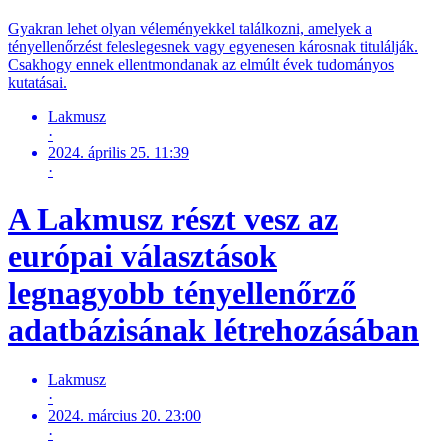
Gyakran lehet olyan véleményekkel találkozni, amelyek a
tényellenőrzést feleslegesnek vagy egyenesen károsnak titulálják.
Csakhogy ennek ellentmondanak az elmúlt évek tudományos
kutatásai.
Lakmusz
·
2024. április 25. 11:39
·
A Lakmusz részt vesz az
európai választások
legnagyobb tényellenőrző
adatbázisának létrehozásában
Lakmusz
·
2024. március 20. 23:00
·