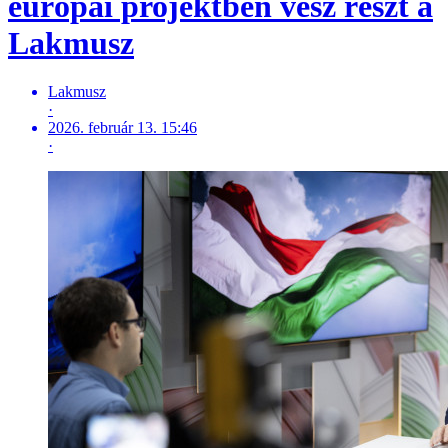
európai projektben vesz részt a
Lakmusz
Lakmusz
·
2026. február 13. 15:46
·