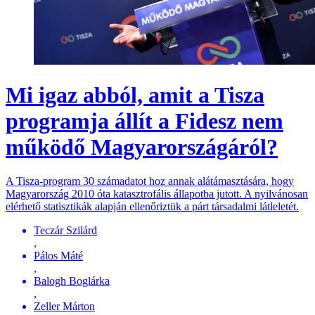
Mi igaz abból, amit a Tisza
programja állít a Fidesz nem
működő Magyarországáról?
A Tisza-program 30 számadatot hoz annak alátámasztására, hogy
Magyarország 2010 óta katasztrofális állapotba jutott. A nyilvánosan
elérhető statisztikák alapján ellenőriztük a párt társadalmi látleletét.
Teczár Szilárd
,
Pálos Máté
,
Balogh Boglárka
,
Zeller Márton