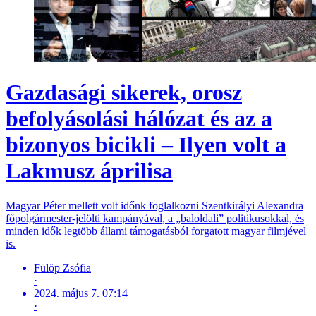
Gazdasági sikerek, orosz
befolyásolási hálózat és az a
bizonyos bicikli – Ilyen volt a
Lakmusz áprilisa
Magyar Péter mellett volt időnk foglalkozni Szentkirályi Alexandra
főpolgármester-jelölti kampányával, a „baloldali” politikusokkal, és
minden idők legtöbb állami támogatásból forgatott magyar filmjével
is.
Fülöp Zsófia
·
2024. május 7. 07:14
·