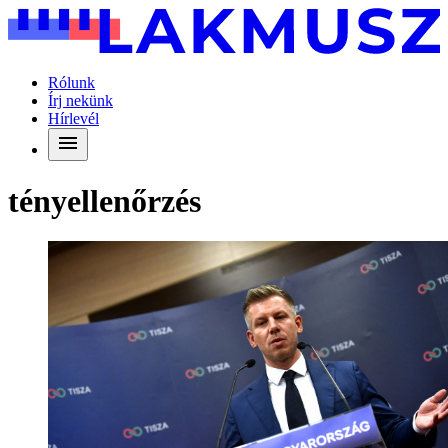
Rólunk
Írj nekünk
Hírlevél
tényellenőrzés