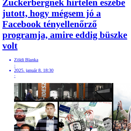
Zuckerbergnek hirtelen eszébe
jutott, hogy mégsem jó a
Facebook tényellenőrző
programja, amire eddig büszke
volt
Zöldi Blanka
·
2025. január 8. 18:30
·