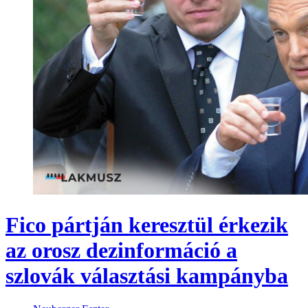
Fico pártján keresztül érkezik
az orosz dezinformáció a
szlovák választási kampányba