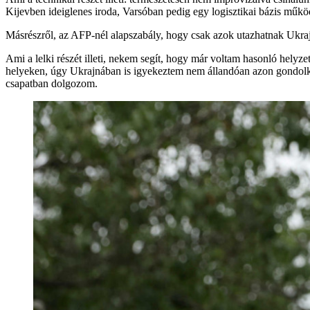
Kijevben ideiglenes iroda, Varsóban pedig egy logisztikai bázis működi
Másrészről, az AFP-nél alapszabály, hogy csak azok utazhatnak Ukrajn
Ami a lelki részét illeti, nekem segít, hogy már voltam hasonló hely
helyeken, úgy Ukrajnában is igyekeztem nem állandóan azon gondolkod
csapatban dolgozom.