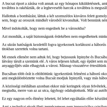
A bucsai riport a zárása volt annak az egy hónapos kiküldetésnek, am
továbbra is rakétázták, de a leghevesebb harcok a továbbra is megszáll
Hallottuk a bombázást, láttuk a két szomszédos kisváros felett gomo
sem, hogy az oroszok mindkét városból kivonultak. Volt bennünk némi
Mivel indokolták, hogy nem engednek be a városokba?
Azt mondták, a saját biztonságunk érdekében nem engedhetnek minke
Az ukrán hatóságok kezdettől fogva igyekeznek korlátozni a háborús t
titokban szerettek volna tartani.
Mi ennek ellenére nem adtuk fel, hogy bejussunk Irpinybe és Bucsába, 
látvány tárult a szemünk elé. A város teljesen kihalt, egy épület sem
anyaggyűjtés után elhagytuk a várost. Másnap visszatérve értesültün
Bucsában több órát is eltöltöttünk: igyekeztünk felmérni a háború oko
ami megkülönböztette volna Bucsát modjuk Irpinytől, vagy más hábor
A közösségi médiában azonban ekkor már keringtek olyan felvételek, am
megtudta, merre van az az utca, úgyhogy odahajtottunk. Már az autóba
Ez egy nagyon erős élmény lehetett, fel lehet egyáltalán előre készüln
Ami a technikai részét illeti: természetesen nem improvizálva csinál