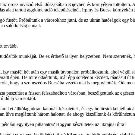
it az orosz invázió első időszakában Kijevben és környékén töltöttem. 
ás alatt tartott agglomeráció településeinél, Irpiny és Bucsa környékén z
lygó füstöt. Próbáltunk a városokhoz jutni, de az ukrán hatóságok egy
 csalódottság emiatt.
t tovább.
udósítók munkáját. De ez érthető is ilyen helyzetben. Nem szeretnék, 
így másfél hét után egy másik útvonalon próbálkoztunk, ahol végül sike
 maradt épen. De mire odaértünk, már épp sötétedni kezdett, ráadásul út 
k róla, hogy a szomszédos Bucsába vezető utat is megnyitották. Odamen
zta pusztítást a frissen felszabadított városban, beszélgettünk az egész
ú dúlta városoktól.
iket állítólag ukrán katonák készítettek, és egy holttestekkel teli utc
n ülve megláttunk három halottat, de ahogy kiszálltunk és körülnéztünk,
i például egy ilyen pillanatra? Hogyan készültetek az ukrajnai útra?
unk végig egy ilyen kiküldetést. Az AFP egy nagy hírügynökség, stabil i