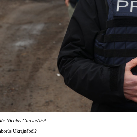
tó: Nicolas Garcia/AFP
háborús Ukrajnából?