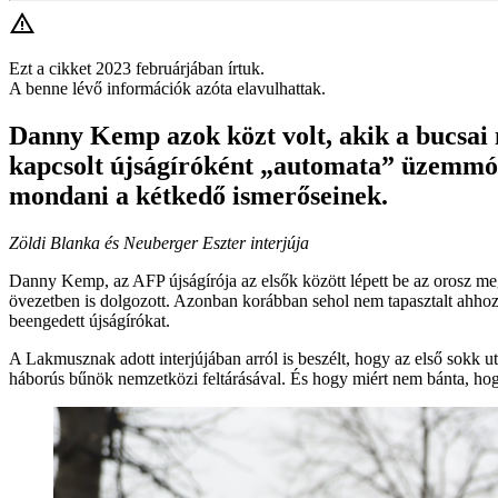
Ezt a cikket 2023 februárjában írtuk.
A benne lévő információk azóta elavulhattak.
Danny Kemp azok közt volt, akik a bucsai 
kapcsolt újságíróként „automata” üzemmódb
mondani a kétkedő ismerőseinek.
Zöldi Blanka és Neuberger Eszter interjúja
Danny Kemp, az AFP újságírója az elsők között lépett be az orosz megs
övezetben is dolgozott. Azonban korábban sehol nem tapasztalt ahhoz f
beengedett újságírókat.
A Lakmusznak adott interjújában arról is beszélt, hogy az első sokk 
háborús bűnök nemzetközi feltárásával. És hogy miért nem bánta, hogy