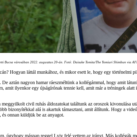
melletti Bucsa városában 2022. augusztus 20-án. Fotó: Daisuke Tomita/The Yomiuri Shimbun via A
utcán? Hogyan láttál munkához, és mikor esett le, hogy egy történelmi pi
mit. De aztán nagyon hamar ráeszméltünk a kollégámmal, hogy amit lát
 amit ilyenkor egy újságírónak tennie kell, amit már a tréningek alatt
meggyilkolt civil ruhás áldozatokat találtunk az oroszok kivonulása utá
bb bizonyítékkal alá is akartuk támasztani, amit állítunk. Hogy a vid
e, és onnan küldjük be az anyagot.
om, úgyhogy másnap reggel Lviv felé vettem az irányt. Más kollégák ment