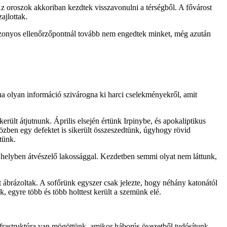
Az oroszok akkoriban kezdtek visszavonulni a térségből. A fővárost
ajlottak.
 bizonyos ellenőrzőpontnál tovább nem engedtek minket, még azután
ha olyan információ szivárogna ki harci cselekményekről, amit
rült átjutnunk. Április elsején értünk Irpinybe, és apokaliptikus
közben egy defektet is sikerült összeszedtünk, úgyhogy rövid
tünk.
et helyben átvészelő lakossággal. Kezdetben semmi olyat nem láttunk,
át ábrázoltak. A sofőrünk egyszer csak jelezte, hogy néhány katonától
 egyre több és több holttest került a szemünk elé.
nfrastruktúra van mögöttünk, amikor háborús övezetből tudósítunk.