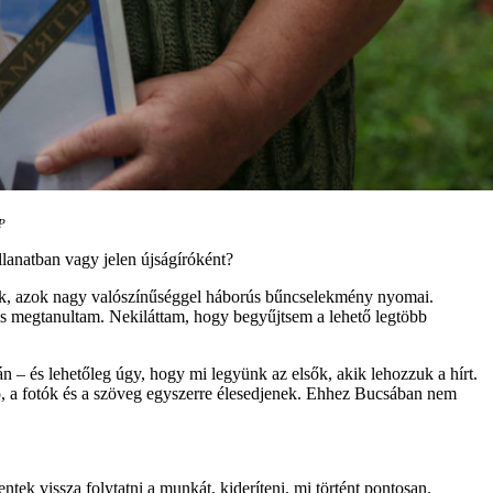
FP
llanatban vagy jelen újságíróként?
unk, azok nagy valószínűséggel háborús bűncselekmény nyomai.
 is megtanultam. Nekiláttam, hogy begyűjtsem a lehető legtöbb
n – és lehetőleg úgy, hogy mi legyünk az elsők, akik lehozzuk a hírt.
eó, a fotók és a szöveg egyszerre élesedjenek. Ehhez Bucsában nem
ek vissza folytatni a munkát, kideríteni, mi történt pontosan.