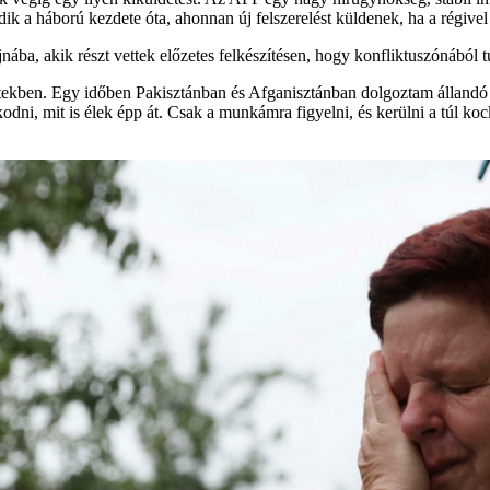
k a háború kezdete óta, ahonnan új felszerelést küldenek, ha a régivel 
ába, akik részt vettek előzetes felkészítésen, hogy konfliktuszónából t
zetekben. Egy időben Pakisztánban és Afganisztánban dolgoztam állandó 
ni, mit is élek épp át. Csak a munkámra figyelni, és kerülni a túl ko