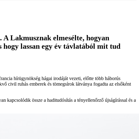
ak. A Lakmusznak elmesélte, hogyan
hogy lassan egy év távlatából mit tud
rancia hírügynökség hágai irodáját vezeti, előtte több háborús
ekvő civil ruhás emberek és tömegsírok látványa fogadta az elsőként
n kapcsolódik össze a haditudósítás a tényellenőrző újságírással és a