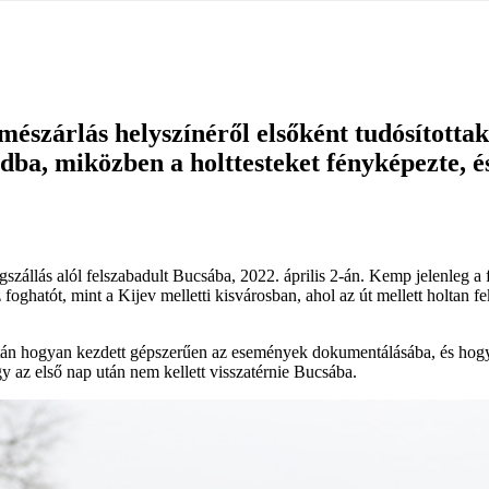
mészárlás helyszínéről elsőként tudósított
a, miközben a holttesteket fényképezte, és 
zállás alól felszabadult Bucsába, 2022. április 2-án. Kemp jelenleg a f
oghatót, mint a Kijev melletti kisvárosban, ahol az út mellett holtan f
után hogyan kezdett gépszerűen az események dokumentálásába, és hogya
 az első nap után nem kellett visszatérnie Bucsába.