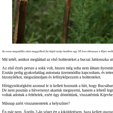
Az orosz megszállás alatt meggyilkolt fia képét tartja kezében egy 58 éves édesanya a Kijev 
Mit tettél, amikor megláttad az első holttesteket a bucsai Jablonszka 
Az első érzés persze a sokk volt, hiszen még soha nem láttam ilyes
Ezután pedig gyakorlatilag automata üzemmódba kapcsoltam, és tettem,
bizonyítékot, megszámoljam és lefényképezzem a holttesteket.
Hírügynökségként azonnal le is kellett hoznunk a hírt, hogy Bucsában 
De nem pusztán a hírversenyt akartuk megnyerni, hanem a lehető legtö
voltak adottak a feltételek, ezért úgy döntöttünk, visszatérünk Kijevb
Másnap azért visszamentetek a helyszínre?
Én már nem. Április 2-án véget ért a kiküldetésem, haza kellett utazn