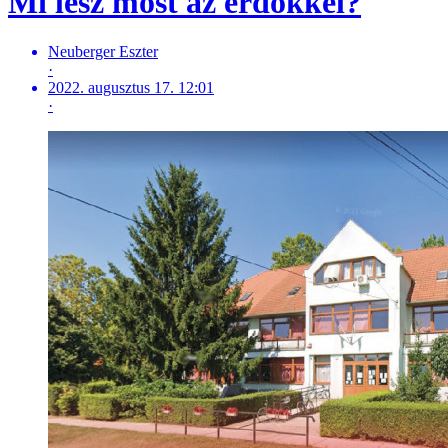
Mi lesz most az erdőkkel?
Neuberger Eszter
·
2022. augusztus 17. 12:01
·