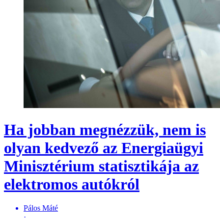
Ha jobban megnézzük, nem is
olyan kedvező az Energiaügyi
Minisztérium statisztikája az
elektromos autókról
Pálos Máté
·