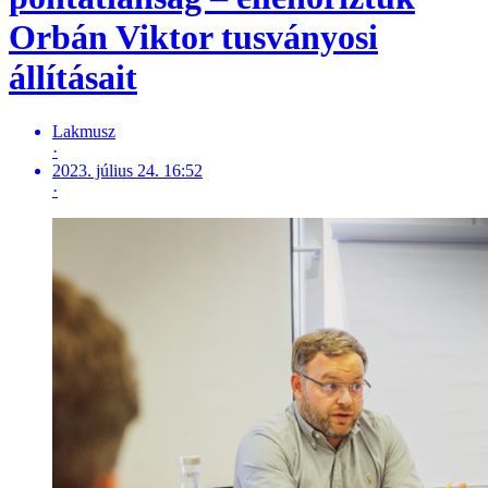
Orbán Viktor tusványosi
állításait
Lakmusz
·
2023. július 24. 16:52
·