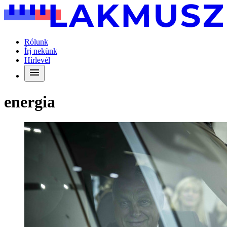
Rólunk
Írj nekünk
Hírlevél
energia