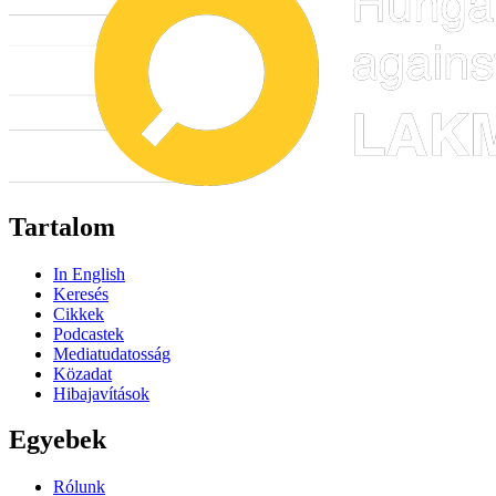
Tartalom
In English
Keresés
Cikkek
Podcastek
Mediatudatosság
Közadat
Hibajavítások
Egyebek
Rólunk