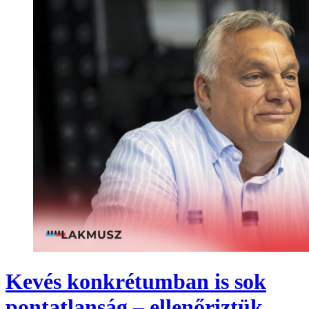
Kevés konkrétumban is sok
pontatlanság – ellenőriztük