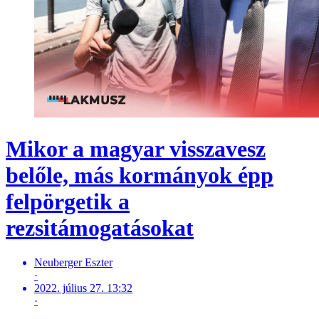
Mikor a magyar visszavesz
belőle, más kormányok épp
felpörgetik a
rezsitámogatásokat
Neuberger Eszter
·
2022. július 27. 13:32
·