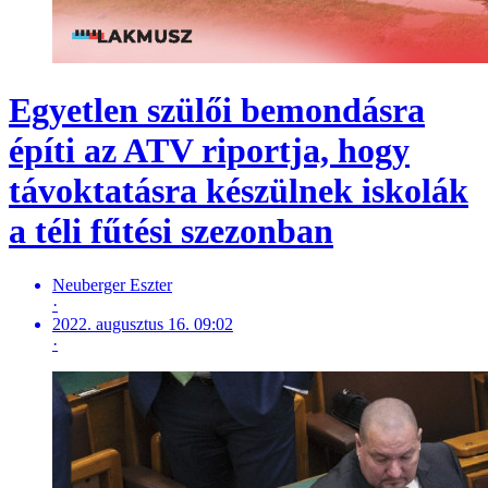
Egyetlen szülői bemondásra
építi az ATV riportja, hogy
távoktatásra készülnek iskolák
a téli fűtési szezonban
Neuberger Eszter
·
2022. augusztus 16. 09:02
·