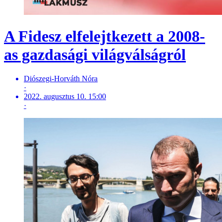
A Fidesz elfelejtkezett a 2008-
as gazdasági világválságról
Diószegi-Horváth Nóra
·
2022. augusztus 10. 15:00
·