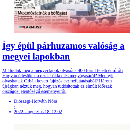
Így épül párhuzamos valóság a
megyei lapokban
Mit tudtak meg a megyei lapok olvasói a 400 forint feletti euróról?
Hogyan értesültek a rezsicsökkentés megvágásáról? Mennyit
olvashattak Orbán kevert fajúzós eszmefuttatásából? Három
újságban néztük meg, hogyan tudósítottak az elmúlt időszak
országos jelentőségű eseményeiről.
Diószegi-Horváth Nóra
·
2022. augusztus 18. 12:02
·