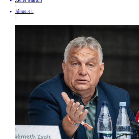
Zeller Márton
·
Július 31.
·