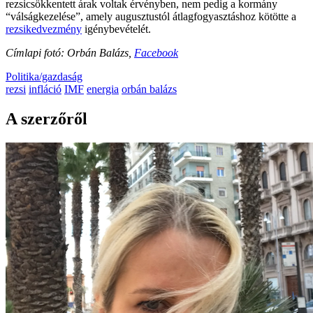
rezsicsökkentett árak voltak érvényben, nem pedig a kormány
“válságkezelése”, amely augusztustól átlagfogyasztáshoz kötötte a
rezsikedvezmény
igénybevételét.
Címlapi fotó: Orbán Balázs,
Facebook
Politika/gazdaság
rezsi
infláció
IMF
energia
orbán balázs
A szerzőről