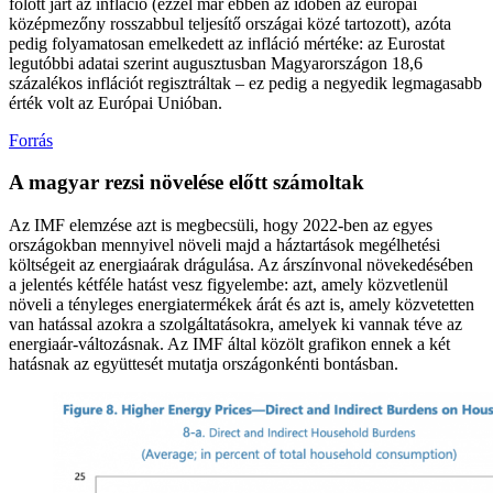
fölött járt az infláció (ezzel már ebben az időben az európai
középmezőny rosszabbul teljesítő országai közé tartozott), azóta
pedig folyamatosan emelkedett az infláció mértéke: az Eurostat
legutóbbi adatai szerint augusztusban Magyarországon 18,6
százalékos inflációt regisztráltak – ez pedig a negyedik legmagasabb
érték volt az Európai Unióban.
Forrás
A magyar rezsi növelése előtt számoltak
Az IMF elemzése azt is megbecsüli, hogy 2022-ben az egyes
országokban mennyivel növeli majd a háztartások megélhetési
költségeit az energiaárak drágulása. Az árszínvonal növekedésében
a jelentés kétféle hatást vesz figyelembe: azt, amely közvetlenül
növeli a tényleges energiatermékek árát és azt is, amely közvetetten
van hatással azokra a szolgáltatásokra, amelyek ki vannak téve az
energiaár-változásnak. Az IMF által közölt grafikon ennek a két
hatásnak az együttesét mutatja országonkénti bontásban.