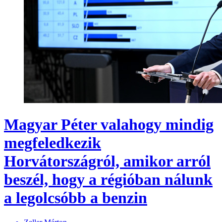
Magyar Péter valahogy mindig
megfeledkezik
Horvátországról, amikor arról
beszél, hogy a régióban nálunk
a legolcsóbb a benzin