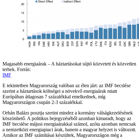
Magasabb energiaárak – A háztartásokat sújtó közvetett és közvetlen
terhek. Forrás:
IMF
E tekintetben Magyarország valóban az élen járt: az IMF becslése
szerint a háztartások költségei a növekvő energiaárak miatt
Európában átlagosan 7 százalékkal emelkednek, míg
Magyarországon csupán 2-3 százalékkal.
Orbán Balázs posztja szerint mindez a kormány válságkezelésének
köszönhető. A politikus bejegyzéséből azonban kimaradt, hogy az
IMF becslése májusi energiaárakkal számol, azóta azonban nemcsak
a nemzetközi energiapiaci árak, hanem a magyar helyzet is változott.
Amikor az IMF számításai készültek, Magyarországon még a