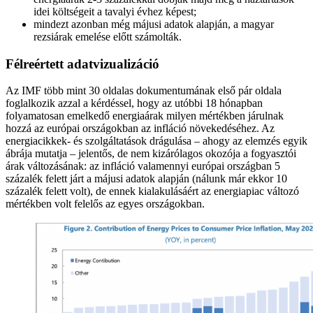
idei költségeit a tavalyi évhez képest;
mindezt azonban még májusi adatok alapján, a magyar
rezsiárak emelése előtt számolták.
Félreértett adatvizualizáció
Az IMF több mint 30 oldalas dokumentumának első pár oldala
foglalkozik azzal a kérdéssel, hogy az utóbbi 18 hónapban
folyamatosan emelkedő energiaárak milyen mértékben járulnak
hozzá az európai országokban az infláció növekedéséhez. Az
energiacikkek- és szolgáltatások drágulása – ahogy az elemzés egyik
ábrája mutatja – jelentős, de nem kizárólagos okozója a fogyasztói
árak változásának: az infláció valamennyi európai országban 5
százalék felett járt a májusi adatok alapján (nálunk már ekkor 10
százalék felett volt), de ennek kialakulásáért az energiapiac változó
mértékben volt felelős az egyes országokban.