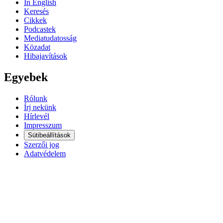
In English
Keresés
Cikkek
Podcastek
Mediatudatosság
Közadat
Hibajavítások
Egyebek
Rólunk
Írj nekünk
Hírlevél
Impresszum
Sütibeállítások
Szerzői jog
Adatvédelem