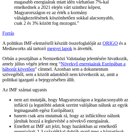
magasabb energiaárak miatt idén várhatóan 7%-kal
emelkednek a 2021 elején várt szinthez képest,
Magyarországon ez az érték a kormány
válságkezelésének köszönhetően sokkal alacsonyabb,
csak 2 és 3% között fog mozogni.”
Forrás
A politikus IMF-elemzésről készült összefoglalóját az
ORIGO
és a
Mediaworks alá tartozó
megyei lapok
is átvették.
Orbán a posztjában a Nemzetközi Valutaalap jelentésére hivatkozik,
amely július végén jelent meg “
Növekvő energiaárak Európában a
háborút követően
” címmel. Azonban sem a dokumentum
szövegéből, sem a közölt adatokból nem következik az, amit a
politikai igazgató a bejegyzésében állít.
Az IMF számai ugyanis
nem azt mutatják, hogy Magyarországon a legalacsonyabb az
infláció (a legutóbbi adatok szerint valójában nálunk az egyik
legmagasabb egész Európában);
hanem csak arra mutatnak rá, hogy az inflációhoz nálunk
járultak hozzá a legkevésbé a növekvő energiaárak.
Emellett az IMF azt jelzi, hogy hazánkban az emelkedő
energiaárak 2-3 százalékkal dobják majd meg a háztartások