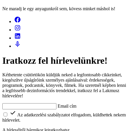
Ne maradj le egy anyagunkról sem, kövess minket máshol is!
Iratkozz fel hírlevelünkre!
Kéthetente csütörtökön küldjük neked a legfontosabb cikkeinket,
kiegészítve újságíróink személyes ajánlásaival: érdekességek,
programok, podcastok, könyvek, filmek. Ha szeretnél képben lenni
a legfrissebb dezinformációs trendekkel, iratkozz fel a Lakmusz
hírlevelére!
Email cím
Az adatkezelési szabályzatot elfogadom, küldhettek nekem
hírlevelet.
A hírlevélről bármikor leiratkozhatsz.