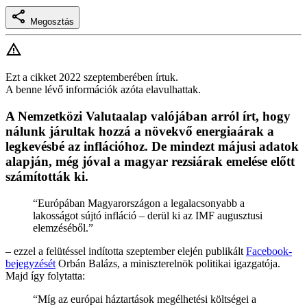
Megosztás
Ezt a cikket 2022 szeptemberében írtuk.
A benne lévő információk azóta elavulhattak.
A Nemzetközi Valutaalap valójában arról írt, hogy
nálunk járultak hozzá a növekvő energiaárak a
legkevésbé az inflációhoz. De mindezt májusi adatok
alapján, még jóval a magyar rezsiárak emelése előtt
számították ki.
“Európában Magyarországon a legalacsonyabb a
lakosságot sújtó infláció – derül ki az IMF augusztusi
elemzéséből.”
– ezzel a felütéssel indította szeptember elején publikált
Facebook-
bejegyzését
Orbán Balázs, a miniszterelnök politikai igazgatója.
Majd így folytatta:
“Míg az európai háztartások megélhetési költségei a