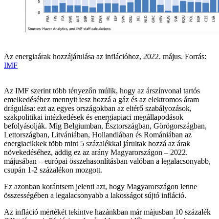
Az energiaárak hozzájárulása az inflációhoz, 2022. május. Forrás:
IMF
Az IMF szerint több tényezőn múlik, hogy az árszínvonal tartós
emelkedéséhez mennyit tesz hozzá a gáz és az elektromos áram
drágulása: ezt az egyes országokban az eltérő szabályozások,
szakpolitikai intézkedések és energiapiaci megállapodások
befolyásolják. Míg Belgiumban, Észtországban, Görögországban,
Lettországban, Litvániában, Hollandiában és Romániában az
energiacikkek több mint 5 százalékkal járultak hozzá az árak
növekedéséhez, addig ez az arány Magyarországon – 2022.
májusában – európai összehasonlításban valóban a legalacsonyabb,
csupán 1-2 százalékon mozgott.
Ez azonban korántsem jelenti azt, hogy Magyarországon lenne
összességében a legalacsonyabb a lakosságot sújtó infláció.
Az infláció mértékét tekintve hazánkban már májusban 10 százalék