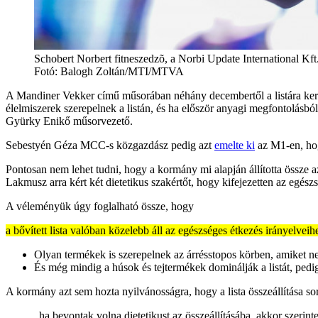
Schobert Norbert fitneszedzõ, a Norbi Update International Kft
Fotó:
Balogh Zoltán/MTI/MTVA
A Mandiner Vekker című műsorában néhány decembertől a listára ke
élelmiszerek szerepelnek a listán, és ha először anyagi megfontolásból
Gyürky Enikő műsorvezető.
Sebestyén Géza MCC-s közgazdász pedig azt
emelte ki
az M1-en, hog
Pontosan nem lehet tudni, hogy a kormány mi alapján állította össze 
Lakmusz arra kért két dietetikus szakértőt, hogy kifejezetten az egész
A véleményük úgy foglalható össze, hogy
a bővített lista valóban közelebb áll az egészséges étkezés irányelve
Olyan termékek is szerepelnek az árrésstopos körben, amiket n
És még mindig a húsok és tejtermékek dominálják a listát, pedig 
A kormány azt sem hozta nyilvánosságra, hogy a lista összeállítása s
„ha bevontak volna dietetikust az összeállításába, akkor szerint