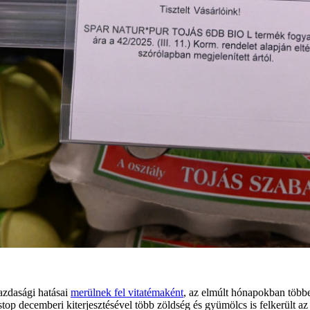
azdasági hatásai
merülnek fel vitatémaként
, az elmúlt hónapokban több
top decemberi kiterjesztésével több zöldség és gyümölcs is felkerült az á