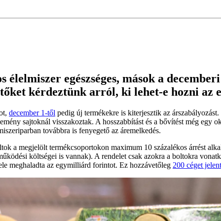
os élelmiszer egészséges, mások a decemberi
tőket kérdeztünk arról, ki lehet-e hozni az 
ot,
december 1-től
pedig új termékekre is kiterjesztik az árszabályozást. 
emény sajtoknál visszakoztak. A hosszabbítást és a bővítést még egy o
lmiszeriparban továbbra is fenyegető az áremelkedés.
ltok a megjelölt termékcsoportokon maximum 10 százalékos árrést alkalm
űködési költségei is vannak). A rendelet csak azokra a boltokra vonat
le meghaladta az egymilliárd forintot. Ez hozzávetőleg
200 céget jelen