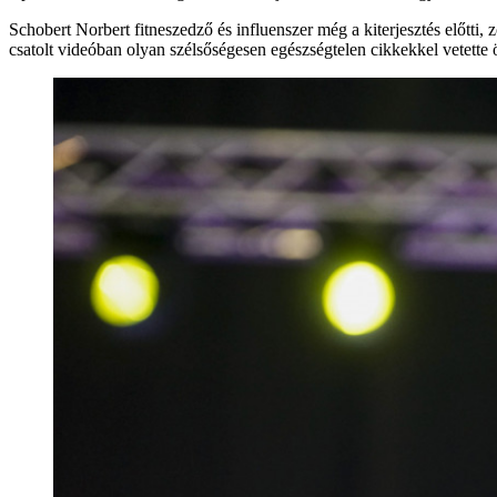
Schobert Norbert fitneszedző és influenszer még a kiterjesztés előtti, z
csatolt videóban olyan szélsőségesen egészségtelen cikkekkel vetette ö