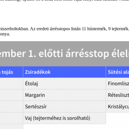
szerboltokban. Az eredeti árrésstopos listán 11 hústermék, 9 tejtermék, a 
gonya.