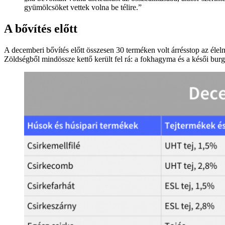
gyümölcsöket vettek volna be télire.”
A bővítés előtt
A decemberi bővítés előtt összesen 30 terméken volt árrésstop az élelmi
Zöldségből mindössze kettő került fel rá: a fokhagyma és a késői bur