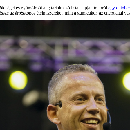
öldséget és gyümölcsöt alig tartalmazó lista alapján írt arról
egy október
ssze az árrésstopos élelmiszereket, mint a gumicukor, az energiaital va