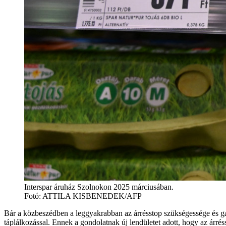
Interspar áruház Szolnokon 2025 márciusában.
Fotó:
ATTILA KISBENEDEK/AFP
Bár a közbeszédben a leggyakrabban az árrésstop szükségessége és g
táplálkozással. Ennek a gondolatnak új lendületet adott, hogy az árréss