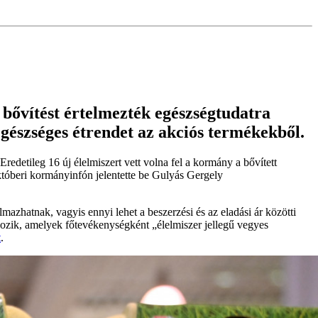
 bővítést értelmezték egészségtudatra
egészséges étrendet az akciós termékekből.
Eredetileg 16 új élelmiszert vett volna fel a kormány a bővített
któberi kormányinfón jelentette be Gulyás Gergely
azhatnak, vagyis ennyi lehet a beszerzési és az eladási ár közötti
kozik, amelyek főtevékenységként „élelmiszer jellegű vegyes
t
.