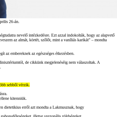
rilis 26-án.
ségtudatra nevelő intézkedésre. Ezt azzal indokolták, hogy az alapvető
veszem az almát, körtét, szőlőt, mint a vaníliás karikát” – mondta
segít az embereknek az egészséges étkezésben.
Minisztériumtól, de cikkünk megjelenéséig nem válaszoltak. A
.
több sebből vérzik.
ásra.
ellene kitenniük.
en dietetikius erről azt mondta a Lakmusznak, hogy
 gabonaféleségeket, illetve szezonális zöldségeket,