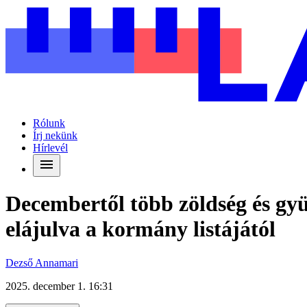
Rólunk
Írj nekünk
Hírlevél
Decembertől több zöldség és gyü
elájulva a kormány listájától
Dezső Annamari
2025. december 1. 16:31