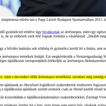
. tulajdonosa edzést tart a Papp László Budapest Sportarénában 2015. áp
rülő gyümölcsöt említve úgy
hivatkoztak
az árrésstopra, mint egy egész
 is, de az emberek ezek felé fognak fordulni a vásárlásnál. „Inkább meg
y a bővítés hatására sok zöldség és gyümölcs került fel a listára, ami 
az árrésstopos termékek listáját. Ezt megkérdeztük a Nemzetgazdasági 
séges táplálkozás szempontjából értékeljék az árrésstopos élelmiszereket
ihez, mint a december előtti árrésstopos termékkör, azonban még mindig 
em ajánlanak az étkezéssel foglalkozó szakemberek rendszeres fogyaszt
a táplálkozási ajánlások szerint ezeknek csak az étrend kisebb részét k
orán konzultáltak-e táplálkozástudományi szakemberekkel, Enyingi Vivi
em máshogy épülne fel a lista, nem lenne rajta ennyi hús, ráraktak volna