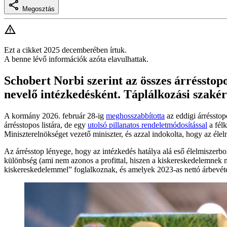
Megosztás
Ezt a cikket 2025 decemberében írtuk.
A benne lévő információk azóta elavulhattak.
Schobert Norbi szerint az összes árrésstop
nevelő intézkedésként. Táplálkozási szakér
A kormány 2026. február 28-ig
meghosszabbította
az eddigi árrésstop
árrésstopos listára, de egy
utolsó pillanatos rendeletmódosítással
a félk
Miniszterelnökséget vezető miniszter, és azzal indokolta, hogy az éle
Az árrésstop lényege, hogy az intézkedés hatálya alá eső élelmiszerbo
különbség (ami nem azonos a profittal, hiszen a kiskereskedelemnek m
kiskereskedelemmel” foglalkoznak, és amelyek 2023-as nettó árbevéte