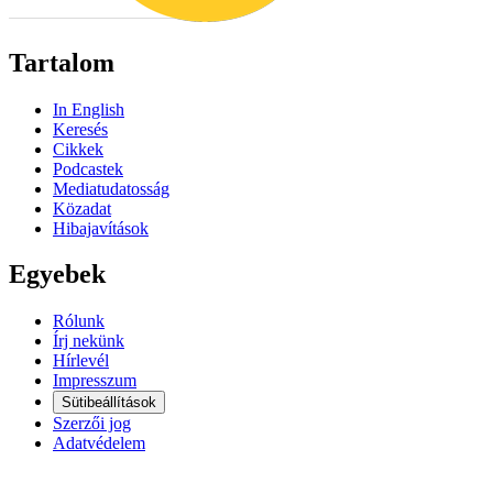
Tartalom
In English
Keresés
Cikkek
Podcastek
Mediatudatosság
Közadat
Hibajavítások
Egyebek
Rólunk
Írj nekünk
Hírlevél
Impresszum
Sütibeállítások
Szerzői jog
Adatvédelem