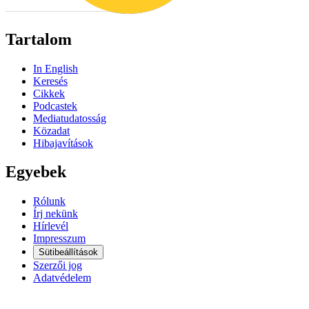
Tartalom
In English
Keresés
Cikkek
Podcastek
Mediatudatosság
Közadat
Hibajavítások
Egyebek
Rólunk
Írj nekünk
Hírlevél
Impresszum
Sütibeállítások
Szerzői jog
Adatvédelem