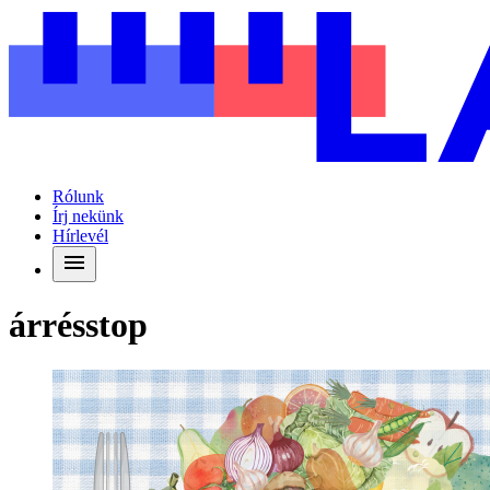
Rólunk
Írj nekünk
Hírlevél
árrésstop