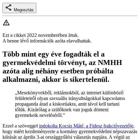
Megosztás
Ezt a cikket 2022 novemberében írtuk.
A benne lévő információk azóta elavulhattak.
Több mint egy éve fogadták el a
gyermekvédelmi törvényt, az NMHH
azóta alig néhány esetben próbálta
alkalmazni, akkor is sikertelenül.
„Mesekönyvekből, reklámokból, az internet különböző
felületeiről olyan szexuális irányultságokkal kapcsolatos
propaganda árad a kiskorúakra, amit távol kell tartani
tőlük. Kizárólag a szülőknek van joguk dönteni
gyermekeik neveléséről.”
Ezzel a szöveggel
indokolta Kocsis Máté, a Fidesz frakcióvezetője,
hogy miért kezdeményezte a kormány gyermekvédelmi népszavazás
kiírását az április 3-ai országgyűlési választás napjára. A végül az