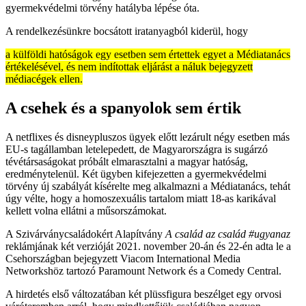
gyermekvédelmi törvény hatályba lépése óta.
A rendelkezésünkre bocsátott iratanyagból kiderül, hogy
a külföldi hatóságok egy esetben sem értettek egyet a Médiatanács
értékelésével, és nem indítottak eljárást a náluk bejegyzett
médiacégek ellen.
A csehek és a spanyolok sem értik
A netflixes és disneypluszos ügyek előtt lezárult négy esetben más
EU-s tagállamban letelepedett, de Magyarországra is sugárzó
tévétársaságokat próbált elmarasztalni a magyar hatóság,
eredménytelenül. Két ügyben kifejezetten a gyermekvédelmi
törvény új szabályát kísérelte meg alkalmazni a Médiatanács, tehát
úgy vélte, hogy a homoszexuális tartalom miatt 18-as karikával
kellett volna ellátni a műsorszámokat.
A Szivárványcsaládokért Alapítvány
A család az család #ugyanaz
reklámjának két verzióját 2021. november 20-án és 22-én adta le a
Csehországban bejegyzett Viacom International Media
Networkshöz tartozó Paramount Network és a Comedy Central.
A hirdetés első változatában két plüssfigura beszélget egy orvosi