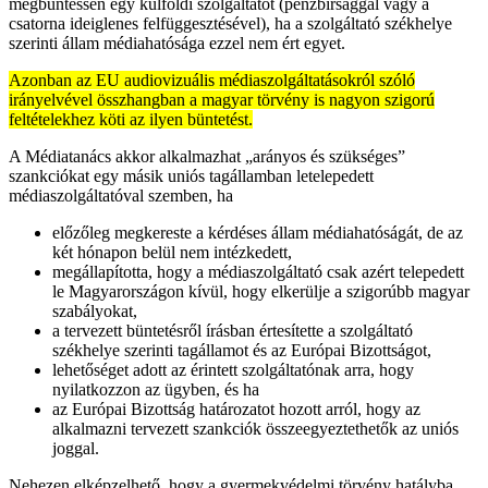
megbüntessen egy külföldi szolgáltatót (pénzbírsággal vagy a
csatorna ideiglenes felfüggesztésével), ha a szolgáltató székhelye
szerinti állam médiahatósága ezzel nem ért egyet.
Azonban az EU audiovizuális médiaszolgáltatásokról szóló
irányelvével összhangban a magyar törvény is nagyon szigorú
feltételekhez köti az ilyen büntetést.
A Médiatanács akkor alkalmazhat „arányos és szükséges”
szankciókat egy másik uniós tagállamban letelepedett
médiaszolgáltatóval szemben, ha
előzőleg megkereste a kérdéses állam médiahatóságát, de az
két hónapon belül nem intézkedett,
megállapította, hogy a médiaszolgáltató csak azért telepedett
le Magyarországon kívül, hogy elkerülje a szigorúbb magyar
szabályokat,
a tervezett büntetésről írásban értesítette a szolgáltató
székhelye szerinti tagállamot és az Európai Bizottságot,
lehetőséget adott az érintett szolgáltatónak arra, hogy
nyilatkozzon az ügyben, és ha
az Európai Bizottság határozatot hozott arról, hogy az
alkalmazni tervezett szankciók összeegyeztethetők az uniós
joggal.
Nehezen elképzelhető, hogy a gyermekvédelmi törvény hatályba