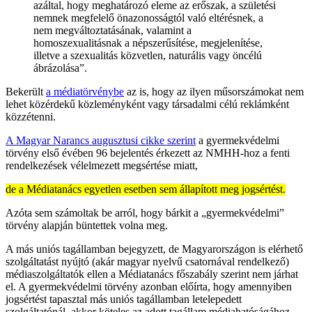
azáltal, hogy meghatározó eleme az erőszak, a születési
nemnek megfelelő önazonosságtól való eltérésnek, a
nem megváltoztatásának, valamint a
homoszexualitásnak a népszerűsítése, megjelenítése,
illetve a szexualitás közvetlen, naturális vagy öncélú
ábrázolása”.
Bekerült
a médiatörvénybe
az is, hogy az ilyen műsorszámokat nem
lehet közérdekű közleményként vagy társadalmi célú reklámként
közzétenni.
A Magyar Narancs augusztusi cikke szerint
a gyermekvédelmi
törvény első évében 96 bejelentés érkezett az NMHH-hoz a fenti
rendelkezések vélelmezett megsértése miatt,
de a Médiatanács egyetlen esetben sem állapított meg jogsértést.
Azóta sem számoltak be arról, hogy bárkit a „gyermekvédelmi”
törvény alapján büntettek volna meg.
A más uniós tagállamban bejegyzett, de Magyarországon is elérhető
szolgáltatást nyújtó (akár magyar nyelvű csatornával rendelkező)
médiaszolgáltatók ellen a Médiatanács főszabály szerint nem járhat
el. A gyermekvédelmi törvény azonban előírta, hogy amennyiben
jogsértést tapasztal más uniós tagállamban letelepedett
szolgáltatónál, akkor köteles az adott tagállam médiahatóságához