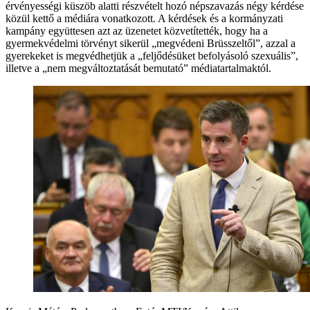
érvényességi küszöb alatti részvételt hozó népszavazás négy kérdése
közül kettő a médiára vonatkozott. A kérdések és a kormányzati
kampány együttesen azt az üzenetet közvetítették, hogy ha a
gyermekvédelmi törvényt sikerül „megvédeni Brüsszeltől”, azzal a
gyerekeket is megvédhetjük a „feljődésüket befolyásoló szexuális”,
illetve a „nem megváltoztatását bemutató” médiatartalmaktól.