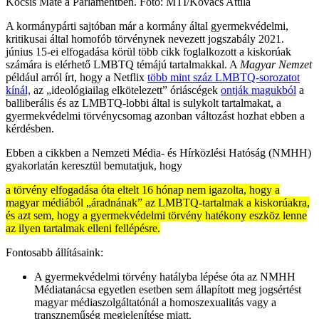
Kocsis Máté a Parlamentben. Fotó: MTI/Kovács Attila
A kormánypárti sajtóban már a kormány által gyermekvédelmi,
kritikusai által homofób törvénynek nevezett jogszabály 2021.
június 15-ei elfogadása körül több cikk foglalkozott a kiskorúak
számára is elérhető LMBTQ témájú tartalmakkal. A
Magyar Nemzet
például arról írt, hogy a Netflix
több mint száz LMBTQ-sorozatot
kínál,
az „ideológiailag elkötelezett” óriáscégek
ontják magukból
a
balliberális és az LMBTQ-lobbi által is sulykolt tartalmakat, a
gyermekvédelmi törvénycsomag azonban változást hozhat ebben a
kérdésben.
Ebben a cikkben a Nemzeti Média- és Hírközlési Hatóság (NMHH)
gyakorlatán keresztül bemutatjuk, hogy
a törvény elfogadása óta eltelt 16 hónap nem igazolta, hogy a
magyar médiából „áradnának” az LMBTQ-tartalmak a kiskorúakra,
és azt sem, hogy a gyermekvédelmi törvény hatékony eszköz lenne
az ilyen tartalmak elleni fellépésre.
Fontosabb állításaink:
A gyermekvédelmi törvény hatályba lépése óta az NMHH
Médiatanácsa egyetlen esetben sem állapított meg jogsértést
magyar médiaszolgáltatónál a homoszexualitás vagy a
transzneműség megjelenítése miatt.