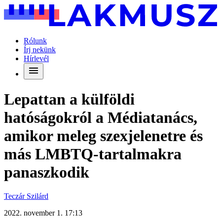
Rólunk
Írj nekünk
Hírlevél
Lepattan a külföldi
hatóságokról a Médiatanács,
amikor meleg szexjelenetre és
más LMBTQ-tartalmakra
panaszkodik
Teczár Szilárd
2022. november 1. 17:13