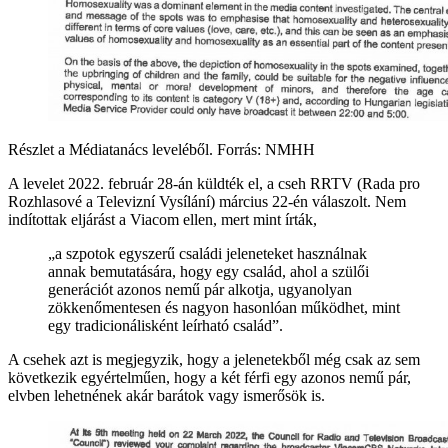
Részlet a Médiatanács leveléből. Forrás: NMHH
A levelet 2022. február 28-án küldték el, a cseh RRTV (Rada pro
Rozhlasové a Televizní Vysílání) március 22-én válaszolt. Nem
indítottak eljárást a Viacom ellen, mert mint írták,
„a szpotok egyszerű családi jeleneteket használnak
annak bemutatására, hogy egy család, ahol a szülői
generációt azonos nemű pár alkotja, ugyanolyan
zökkenőmentesen és nagyon hasonlóan működhet, mint
egy tradicionálisként leírható család”.
A csehek azt is megjegyzik, hogy a jelenetekből még csak az sem
következik egyértelműen, hogy a két férfi egy azonos nemű pár,
elvben lehetnének akár barátok vagy ismerősök is.