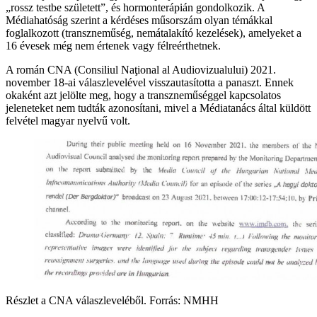
„rossz testbe született”, és hormonterápián gondolkozik. A
Médiahatóság szerint a kérdéses műsorszám olyan témákkal
foglalkozott (transzneműség, nemátalakító kezelések), amelyeket a
16 évesek még nem értenek vagy félreérthetnek.
A román CNA (Consiliul Naţional al Audiovizualului) 2021.
november 18-ai válaszlevelével visszautasította a panaszt. Ennek
okaként azt jelölte meg, hogy a transzneműséggel kapcsolatos
jeleneteket nem tudták azonosítani, mivel a Médiatanács által küldött
felvétel magyar nyelvű volt.
Részlet a CNA válaszleveléből. Forrás: NMHH