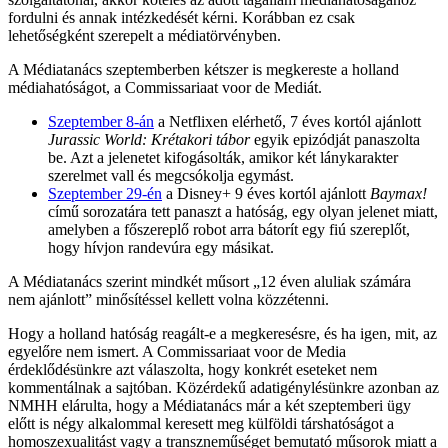
fordulni és annak intézkedését kérni. Korábban ez csak
lehetőségként szerepelt a médiatörvényben.
A Médiatanács szeptemberben kétszer is megkereste a holland
médiahatóságot, a Commissariaat voor de Mediát.
Szeptember 8-án
a Netflixen elérhető, 7 éves kortól ajánlott
Jurassic World: Krétakori tábor
egyik epizódját panaszolta
be. Azt a jelenetet kifogásolták, amikor két lánykarakter
szerelmet vall és megcsókolja egymást.
Szeptember 29-én
a Disney+ 9 éves kortól ajánlott
Baymax!
című sorozatára tett panaszt a hatóság, egy olyan jelenet miatt,
amelyben a főszereplő robot arra bátorít egy fiú szereplőt,
hogy hívjon randevúra egy másikat.
A Médiatanács szerint mindkét műsort „12 éven aluliak számára
nem ajánlott” minősítéssel kellett volna közzétenni.
Hogy a holland hatóság reagált-e a megkeresésre, és ha igen, mit, az
egyelőre nem ismert. A Commissariaat voor de Media
érdeklődésünkre azt válaszolta, hogy konkrét eseteket nem
kommentálnak a sajtóban. Közérdekű adatigénylésünkre azonban az
NMHH elárulta, hogy a Médiatanács már a két szeptemberi ügy
előtt is négy alkalommal keresett meg külföldi társhatóságot a
homoszexualitást vagy a transzneműséget bemutató műsorok miatt a