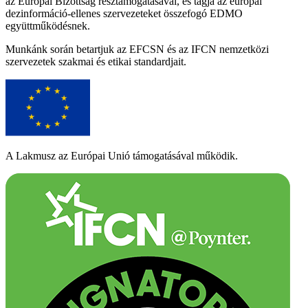
az Európai Bizottság résztámogatásával, és tagja az európai
dezinformáció-ellenes szervezeteket összefogó EDMO
együttműködésnek.
Munkánk során betartjuk az EFCSN és az IFCN nemzetközi
szervezetek szakmai és etikai standardjait.
A Lakmusz az Európai Unió támogatásával működik.