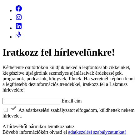
Iratkozz fel hírlevelünkre!
Kéthetente csütörtökön küldjük neked a legfontosabb cikkeinket,
kiegészítve újságíróink személyes ajánlásaival: érdekességek,
programok, podcastok, könyvek, filmek. Ha szeretnél képben lenni
a legfrissebb dezinformációs trendekkel, iratkozz fel a Lakmusz
hírlevelére!
Email cím
Az adatkezelési szabályzatot elfogadom, küldhettek nekem
hírlevelet.
A hírlevélről bármikor leiratkozhatsz.
Bővebb információkért olvasd el
adatkezelési szabályzatunkat!