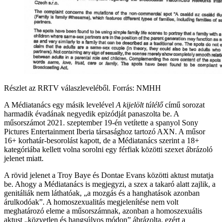
Részlet az RRTV válaszleveléből. Forrás: NMHH
A Médiatanács egy másik levelével
A kijelölt túlélő
című sorozat
harmadik évadának negyedik epizódját panaszolta be. A
műsorszámot 2021. szeptember 19-én vetítette a spanyol Sony
Pictures Entertainment Iberia társasághoz tartozó AXN. A műsor
16+ korhatár-besorolást kapott, de a Médiatanács szerint a 18+
kategóriába kellett volna sorolni egy férfiak közötti szexet ábrázoló
jelenet miatt.
A rövid jelenet a Troy Baye és Dontae Evans közötti aktust mutatja
be. Ahogy a Médiatanács is megjegyzi, a szex a takaró alatt zajlik, a
genitáliák nem láthatóak, „a mozgás és a hanghatások azonban
árulkodóak”. A homoszexualitás megjelenítése nem volt
meghatározó eleme a műsorszámnak, azonban a homoszexuális
aktust „közvetlen és hangsúlyos módon” ábrázolta, ezért a