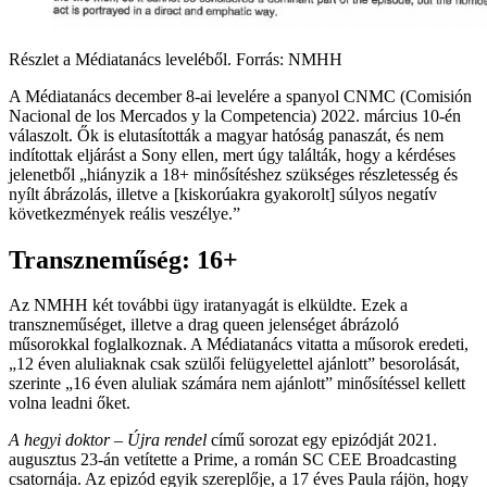
Részlet a Médiatanács leveléből. Forrás: NMHH
A Médiatanács december 8-ai levelére a spanyol CNMC (Comisión
Nacional de los Mercados y la Competencia) 2022. március 10-én
válaszolt. Ők is elutasították a magyar hatóság panaszát, és nem
indítottak eljárást a Sony ellen, mert úgy találták, hogy a kérdéses
jelenetből „hiányzik a 18+ minősítéshez szükséges részletesség és
nyílt ábrázolás, illetve a [kiskorúakra gyakorolt] súlyos negatív
következmények reális veszélye.”
Transzneműség: 16+
Az NMHH két további ügy iratanyagát is elküldte. Ezek a
transzneműséget, illetve a drag queen jelenséget ábrázoló
műsorokkal foglalkoznak. A Médiatanács vitatta a műsorok eredeti,
„12 éven aluliaknak csak szülői felügyelettel ajánlott” besorolását,
szerinte „16 éven aluliak számára nem ajánlott” minősítéssel kellett
volna leadni őket.
A hegyi doktor – Újra rendel
című sorozat egy epizódját 2021.
augusztus 23-án vetítette a Prime, a román SC CEE Broadcasting
csatornája. Az epizód egyik szereplője, a 17 éves Paula rájön, hogy