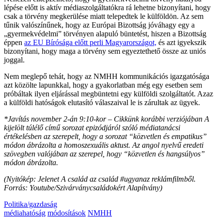
lépése előtt is aktív médiaszolgáltatókra rá lehetne bizonyítani, hogy
csak a törvény megkerülése miatt telepedtek le külföldön. Az sem
tűnik valószínűnek, hogy az Európai Bizottság jóváhagy egy a
„gyermekvédelmi” törvényen alapuló büntetést, hiszen a Bizottság
éppen
az EU Bírósága előtt perli Magyarországot,
és azt igyekszik
bizonyítani, hogy maga a törvény sem egyeztethető össze az uniós
joggal.
Nem meglepő tehát, hogy az NMHH kommunikációs igazgatósága
azt közölte lapunkkal, hogy a gyakorlatban még egy esetben sem
próbáltak ilyen eljárással megbüntetni egy külföldi szolgáltatót. Azaz
a külföldi hatóságok elutasító válaszaival le is zárultak az ügyek.
*Javítás november 2-án 9:10-kor – Cikkünk korábbi verziójában A
kijelölt túlélő című sorozat epizódjáról szóló médiatanácsi
értékelésben az szerepelt, hogy a sorozat “közvetlen és empatikus”
módon ábrázolta a homoszexuális aktust. Az angol nyelvű eredeti
szövegben valójában az szerepel, hogy “közvetlen és hangsúlyos”
módon ábrázolta.
(Nyitókép: Jelenet A család az család #ugyanaz reklámfilmből.
Forrás: Youtube/Szivárványcsaládokért Alapítvány)
Politika/gazdaság
médiahatóság
módosítások
NMHH