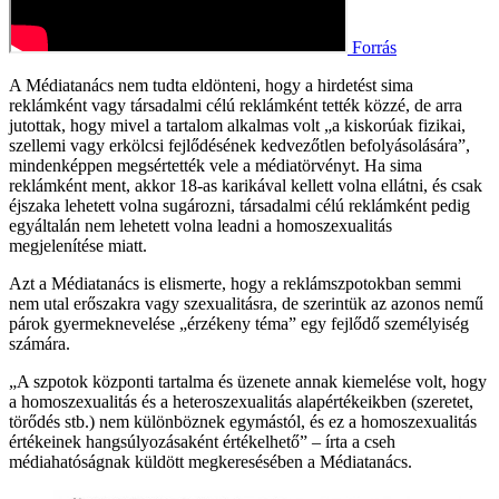
Forrás
A Médiatanács nem tudta eldönteni, hogy a hirdetést sima
reklámként vagy társadalmi célú reklámként tették közzé, de arra
jutottak, hogy mivel a tartalom alkalmas volt „a kiskorúak fizikai,
szellemi vagy erkölcsi fejlődésének kedvezőtlen befolyásolására”,
mindenképpen megsértették vele a médiatörvényt. Ha sima
reklámként ment, akkor 18-as karikával kellett volna ellátni, és csak
éjszaka lehetett volna sugározni, társadalmi célú reklámként pedig
egyáltalán nem lehetett volna leadni a homoszexualitás
megjelenítése miatt.
Azt a Médiatanács is elismerte, hogy a reklámszpotokban semmi
nem utal erőszakra vagy szexualitásra, de szerintük az azonos nemű
párok gyermeknevelése „érzékeny téma” egy fejlődő személyiség
számára.
„A szpotok központi tartalma és üzenete annak kiemelése volt, hogy
a homoszexualitás és a heteroszexualitás alapértékeikben (szeretet,
törődés stb.) nem különböznek egymástól, és ez a homoszexualitás
értékeinek hangsúlyozásaként értékelhető” – írta a cseh
médiahatóságnak küldött megkeresésében a Médiatanács.