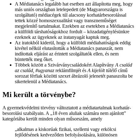
A Médiatanács legalább hat esetben azt állapította meg, hogy
más uniós országban letelepedett (de Magyarországra is
szolgáltató) médiacégek túl alacsony korhatárbesorolással
tettek közzé homoszexualitást vagy transzneműséget
megjelenítő tartalmakat. Ezekben az esetekben a Médiatanács
a külföldi társhatóságokhoz fordult – közadatigénylésünkre
ezeknek az ügyeknek az iratanyagát kaptuk meg.
Az iratokból kiderül, hogy a külföldi médiahatóságok eddig
kivétel nélkül elutasították a Médiatanács panaszát, nem
indítottak eljárást az érintett szolgáltatók ellen, és nem
büntették meg őket.
Többek között a Szivárványcsaládokért Alapítvány
A család
az család, #ugyanaz
reklámfilmjét és
A kijelölt túlélő
című
sorozat férfiak közötti szexet ábrázoló jelenetét panaszolta be
sikertelenül a Médiatanács.
Mi került a törvénybe?
A gyermekvédelmi törvény változtatott a médiatartalmak korhatár-
besorolási szabályain. A „18 éven aluliak számára nem ajánlott”
kategóriába került minden olyan műsorszám, amely
„alkalmas a kiskorúak fizikai, szellemi vagy erkölcsi
fejlődésének kedvezőtlen befolyásolására, különösen