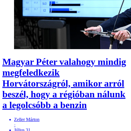
Magyar Péter valahogy mindig
megfeledkezik
Horvátországról, amikor arról
beszél, hogy a régióban nálunk
a legolcsóbb a benzin
Zeller Márton
·
Július 31.