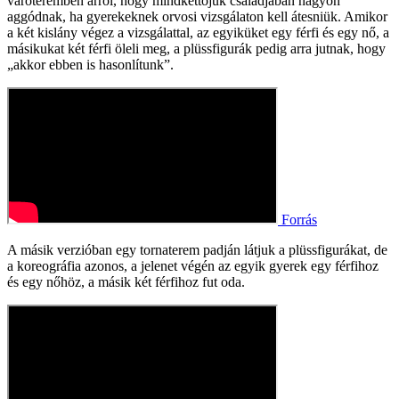
váróteremben arról, hogy mindkettőjük családjában nagyon
aggódnak, ha gyerekeknek orvosi vizsgálaton kell átesniük. Amikor
a két kislány végez a vizsgálattal, az egyiküket egy férfi és egy nő, a
másikukat két férfi öleli meg, a plüssfigurák pedig arra jutnak, hogy
„akkor ebben is hasonlítunk”.
Forrás
A másik verzióban egy tornaterem padján látjuk a plüssfigurákat, de
a koreográfia azonos, a jelenet végén az egyik gyerek egy férfihoz
és egy nőhöz, a másik két férfihoz fut oda.