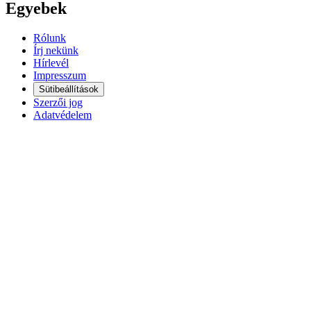
Egyebek
Rólunk
Írj nekünk
Hírlevél
Impresszum
Sütibeállítások
Szerzői jog
Adatvédelem