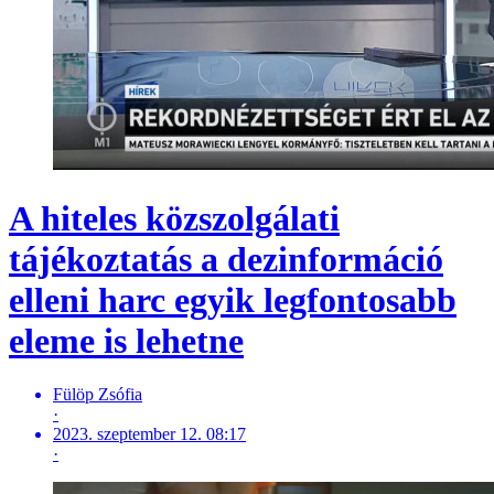
A hiteles közszolgálati
tájékoztatás a dezinformáció
elleni harc egyik legfontosabb
eleme is lehetne
Fülöp Zsófia
·
2023. szeptember 12. 08:17
·