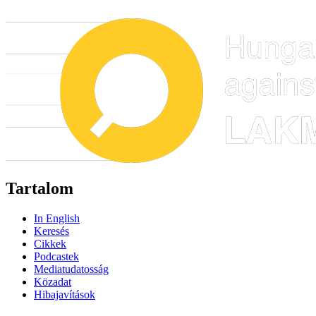
Tartalom
In English
Keresés
Cikkek
Podcastek
Mediatudatosság
Közadat
Hibajavítások