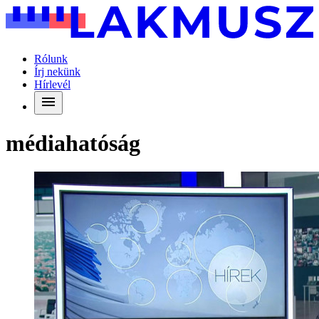
Rólunk
Írj nekünk
Hírlevél
médiahatóság