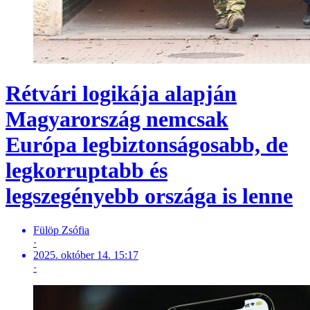
Rétvári logikája alapján
Magyarország nemcsak
Európa legbiztonságosabb, de
legkorruptabb és
legszegényebb országa is lenne
Fülöp Zsófia
·
2025. október 14. 15:17
·