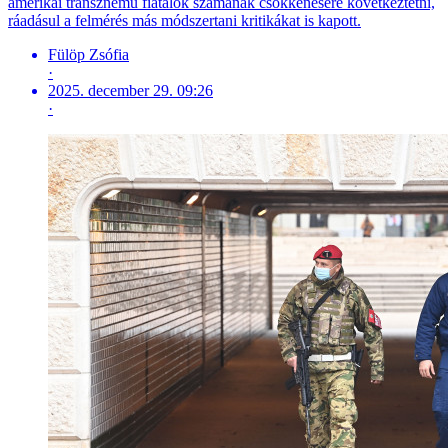
amerikai transznemű fiatalok számának csökkenésére következtetni,
ráadásul a felmérés más módszertani kritikákat is kapott.
Fülöp Zsófia
·
2025. december 29. 09:26
·