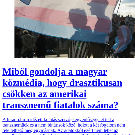
Miből gondolja a magyar
közmédia, hogy drasztikusan
csökken az amerikai
transznemű fiatalok száma?
A hirado.hu-n idézett kutatás szerzője egyenlőségjelet tett a
transzneműek és a nem binárisok közé, holott a két fogalom nem
feleltethető meg egymásnak. Az adatokból ezért nem lehet az