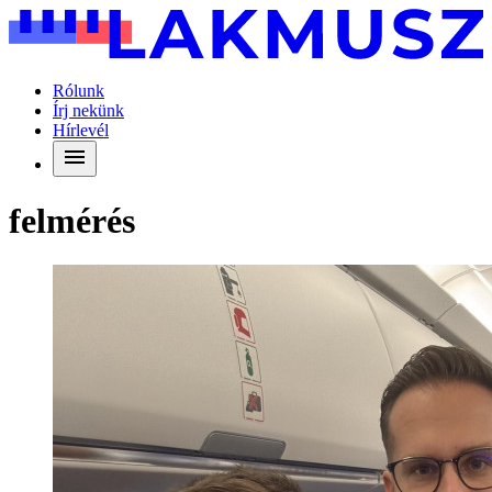
Rólunk
Írj nekünk
Hírlevél
felmérés