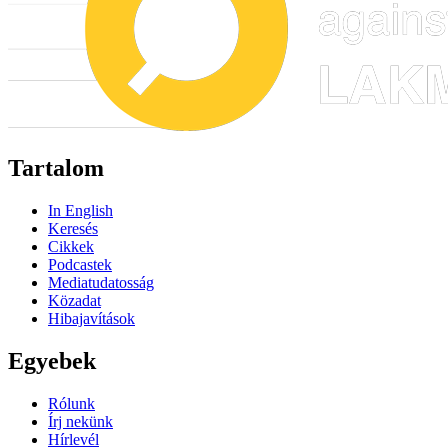
Tartalom
In English
Keresés
Cikkek
Podcastek
Mediatudatosság
Közadat
Hibajavítások
Egyebek
Rólunk
Írj nekünk
Hírlevél