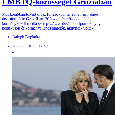
LMBTQ-közösséget Grúziában
Míg korábban főként orosz forrásokból terjedt a nemi alapú
dezinformáció Grúziában, 2024-ben felerősödött a helyi
kormányközeli média szerepe. Az elsőszámú célpontok nyugati
politikusok és kormányellenes tüntetők, aktivisták voltak.
Balogh Boglárka
·
2025. július 23. 12:49
·