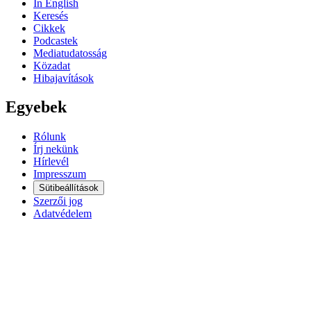
In English
Keresés
Cikkek
Podcastek
Mediatudatosság
Közadat
Hibajavítások
Egyebek
Rólunk
Írj nekünk
Hírlevél
Impresszum
Sütibeállítások
Szerzői jog
Adatvédelem