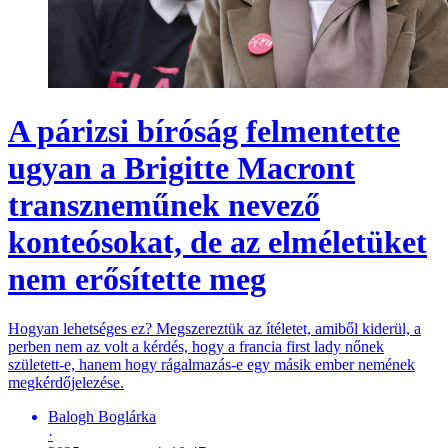
A párizsi bíróság felmentette
ugyan a Brigitte Macront
transzneműnek nevező
konteósokat, de az elméletüket
nem erősítette meg
Hogyan lehetséges ez? Megszereztük az ítéletet, amiből kiderül, a
perben nem az volt a kérdés, hogy a francia first lady nőnek
született-e, hanem hogy rágalmazás-e egy másik ember nemének
megkérdőjelezése.
Balogh Boglárka
·