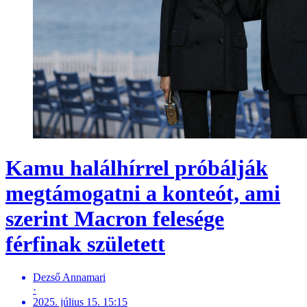
Kamu halálhírrel próbálják
megtámogatni a konteót, ami
szerint Macron felesége
férfinak született
Dezső Annamari
·
2025. július 15. 15:15