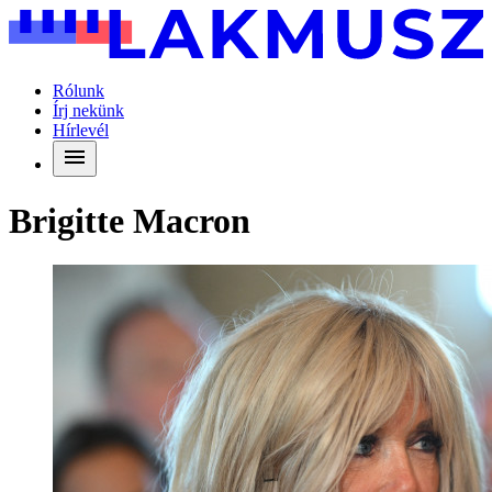
Rólunk
Írj nekünk
Hírlevél
Brigitte Macron