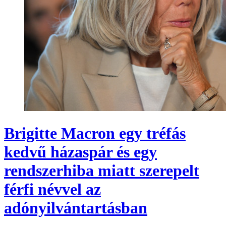
Brigitte Macron egy tréfás
kedvű házaspár és egy
rendszerhiba miatt szerepelt
férfi névvel az
adónyilvántartásban