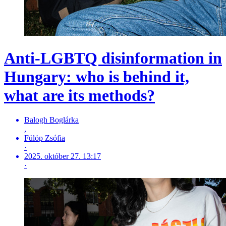
Anti-LGBTQ disinformation in
Hungary: who is behind it,
what are its methods?
Balogh Boglárka
,
Fülöp Zsófia
·
2025. október 27. 13:17
·