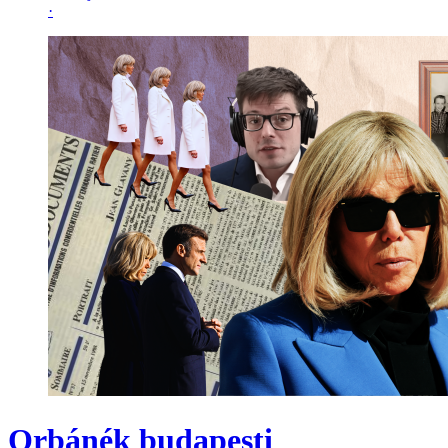
·
Orbánék budapesti