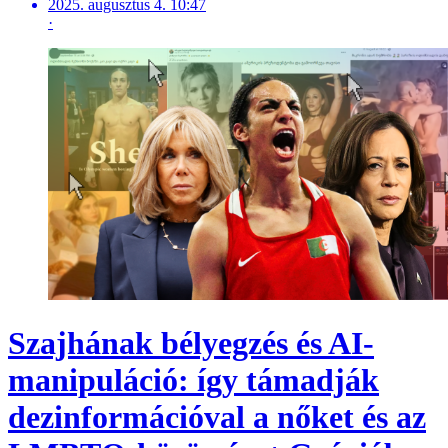
2025. augusztus 4. 10:47
·
Szajhának bélyegzés és AI-
manipuláció: így támadják
dezinformációval a nőket és az