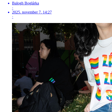
Balogh Boglárka
·
2025. november 7. 14:27
·