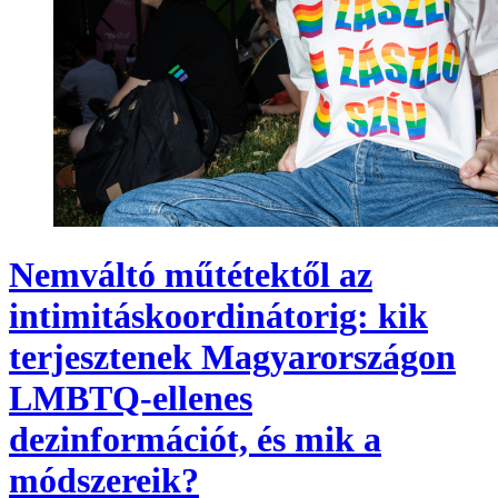
Nemváltó műtétektől az
intimitáskoordinátorig: kik
terjesztenek Magyarországon
LMBTQ-ellenes
dezinformációt, és mik a
módszereik?