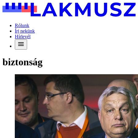
Rólunk
Írj nekünk
Hírlevél
biztonság