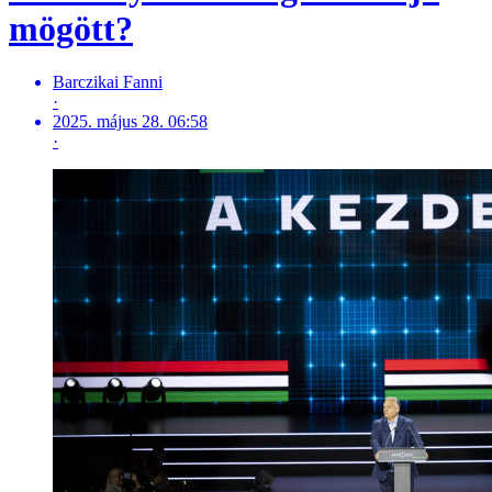
mögött?
Barczikai Fanni
·
2025. május 28. 06:58
·