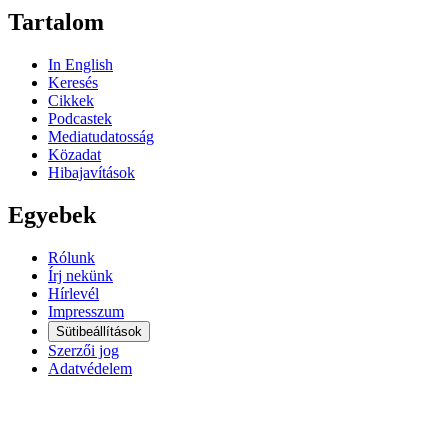
Tartalom
In English
Keresés
Cikkek
Podcastek
Mediatudatosság
Közadat
Hibajavítások
Egyebek
Rólunk
Írj nekünk
Hírlevél
Impresszum
Sütibeállítások
Szerzői jog
Adatvédelem