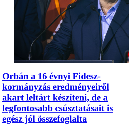
Orbán a 16 évnyi Fidesz-
kormányzás eredményeiről
akart leltárt készíteni, de a
legfontosabb csúsztatásait is
egész jól összefoglalta