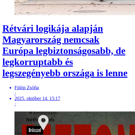
Rétvári logikája alapján
Magyarország nemcsak
Európa legbiztonságosabb, de
legkorruptabb és
legszegényebb országa is lenne
Fülöp Zsófia
·
2025. október 14. 15:17
·