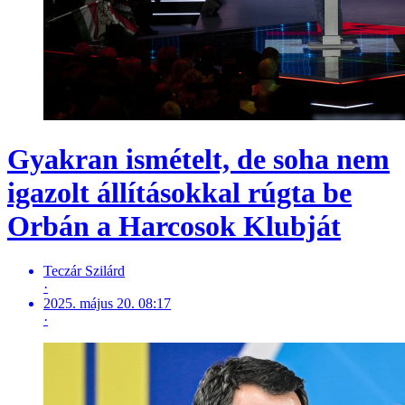
Gyakran ismételt, de soha nem
igazolt állításokkal rúgta be
Orbán a Harcosok Klubját
Teczár Szilárd
·
2025. május 20. 08:17
·