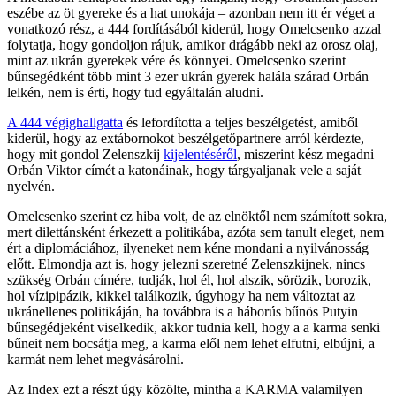
eszébe az öt gyereke és a hat unokája – azonban nem itt ér véget a
vonatkozó rész, a 444 fordításából kiderül, hogy Omelcsenko azzal
folytatja, hogy gondoljon rájuk, amikor drágább neki az orosz olaj,
mint az ukrán gyerekek vére és könnyei. Omelcsenko szerint
bűnsegédként több mint 3 ezer ukrán gyerek halála szárad Orbán
lelkén, nem is érti, hogy tud egyáltalán aludni.
A 444 végighallgatta
és lefordította a teljes beszélgetést, amiből
kiderül, hogy az extábornokot beszélgetőpartnere arról kérdezte,
hogy mit gondol Zelenszkij
kijelentéséről
, miszerint kész megadni
Orbán Viktor címét a katonáinak, hogy tárgyaljanak vele a saját
nyelvén.
Omelcsenko szerint ez hiba volt, de az elnöktől nem számított sokra,
mert dilettánsként érkezett a politikába, azóta sem tanult eleget, nem
ért a diplomáciához, ilyeneket nem kéne mondani a nyilvánosság
előtt. Elmondja azt is, hogy jelezni szeretné Zelenszkijnek, nincs
szükség Orbán címére, tudják, hol él, hol alszik, sörözik, borozik,
hol vízipipázik, kikkel találkozik, úgyhogy ha nem változtat az
ukránellenes politikáján, ha továbbra is a háborús bűnös Putyin
bűnsegédjeként viselkedik, akkor tudnia kell, hogy a a karma senki
bűneit nem bocsátja meg, a karma elől nem lehet elfutni, elbújni, a
karmát nem lehet megvásárolni.
Az Index ezt a részt úgy közölte, mintha a KARMA valamilyen