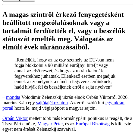
A magas szintről érkező fenyegetésként
beállított megszólalásoknak vagy a
tartalmát ferdítették el, vagy a beszélők
státuszát emelték meg. Válogatás az
elmúlt évek ukránozásaiból.
„Reméljük, hogy az az egy személy az EU-ban nem
fogja blokkolni a 90 milliárd euró[nyi hitel]t vagy
annak az első részét, és hogy az ukrán katonák
fegyverekhez juthatnak. Ellenkező esetben megadjuk
ennek a személynek a címét a fegyveres erőinknek,
hadd hívják fel és beszéljenek erről a saját nyelvén”
–
mondta
Volodimir Zelenszkij ukrán elnök Orbán Viktorról 2026.
március 3-án egy
sajtótájékoztatón
. Az erről szóló hírt
egy ukrán
portál
hozta le, majd végigsöpört a magyar sajtón.
Orbán Viktor
mellett több más kormánypárti politikus is reagált, de a
Tisza Párt elnöke,
Magyar Péter
, és az
Európai Bizottság
is kifejezte
egyet nem értését Zelenszkij szavaival.