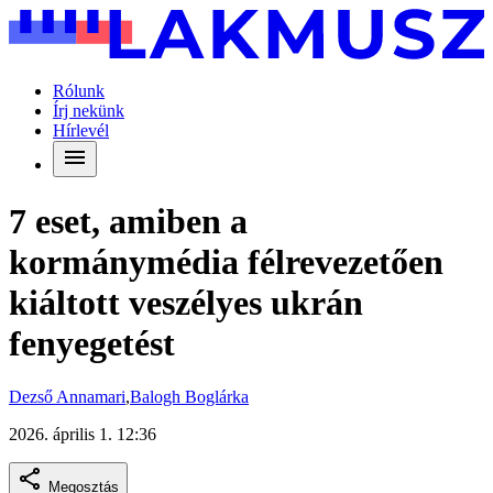
Rólunk
Írj nekünk
Hírlevél
7 eset, amiben a
kormánymédia félrevezetően
kiáltott veszélyes ukrán
fenyegetést
Dezső Annamari
,
Balogh Boglárka
2026. április 1. 12:36
Megosztás