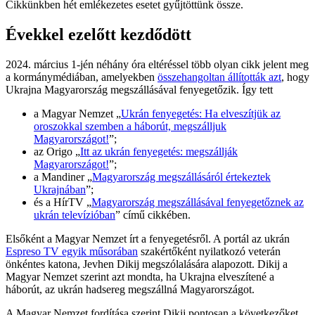
Cikkünkben hét emlékezetes esetet gyűjtöttünk össze.
Évekkel ezelőtt kezdődött
2024. március 1-jén néhány óra eltéréssel több olyan cikk jelent meg
a kormánymédiában, amelyekben
összehangoltan állították azt
, hogy
Ukrajna Magyarország megszállásával fenyegetőzik. Így tett
a Magyar Nemzet „
Ukrán fenyegetés: Ha elveszítjük az
oroszokkal szemben a háborút, megszálljuk
Magyarországot!
”;
az Origo „
Itt az ukrán fenyegetés: megszállják
Magyarországot!
”;
a Mandiner „
Magyarország megszállásáról értekeztek
Ukrajnában
”;
és a HírTV „
Magyarország megszállásával fenyegetőznek az
ukrán televízióban
” című cikkében.
Elsőként a Magyar Nemzet írt a fenyegetésről. A portál az ukrán
Espreso TV egyik műsorában
szakértőként nyilatkozó veterán
önkéntes katona, Jevhen Dikij megszólalására alapozott. Dikij a
Magyar Nemzet szerint azt mondta, ha Ukrajna elveszítené a
háborút, az ukrán hadsereg megszállná Magyarországot.
A Magyar Nemzet fordítása szerint Dikij pontosan a következőket