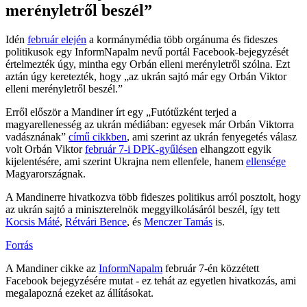
merényletről beszél”
Idén
február elején
a kormánymédia több orgánuma és fideszes
politikusok egy InformNapalm nevű portál Facebook-bejegyzését
értelmezték úgy, mintha egy Orbán elleni merényletről szólna. Ezt
aztán úgy keretezték, hogy „az ukrán sajtó már egy Orbán Viktor
elleni merényletről beszél.”
Erről először a Mandiner írt egy „Futótűzként terjed a
magyarellenesség az ukrán médiában: egyesek már Orbán Viktorra
vadásznának”
című cikkben
, ami szerint az ukrán fenyegetés válasz
volt Orbán Viktor
február 7-i DPK-gyűlésen
elhangzott egyik
kijelentésére, ami szerint Ukrajna nem ellenfele, hanem
ellensége
Magyarországnak.
A Mandinerre hivatkozva több fideszes politikus arról posztolt, hogy
az ukrán sajtó a miniszterelnök meggyilkolásáról beszél, így tett
Kocsis Máté
,
Rétvári Bence
, és
Menczer Tamás
is.
Forrás
A Mandiner cikke az
InformNapalm
február 7-én közzétett
Facebook bejegyzésére mutat - ez tehát az egyetlen hivatkozás, ami
megalapozná ezeket az állításokat.