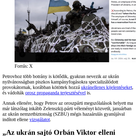
Forrás:
X
Petrovhoz több botrány is kötődik, gyakran nevezik az ukrán
nyilvánosságban piszkos kampányfogásokra specializálódott
provokátornak, korábban kötöttek hozzá
ukránellenes kijelentéseket
,
és vádolták
orosz propaganda terjesztésével
is.
Annak ellenére, hogy Petrov az oroszpárti megszólalások helyett ma
már látszólag inkább Zelenszkij-párti véleményt közvetít, januárban
az ukrán nemzetbiztonság (SZBU) mégis hazaárulás gyanújával
indított ellene
vizsgálatot
.
„Az ukrán sajtó Orbán Viktor elleni