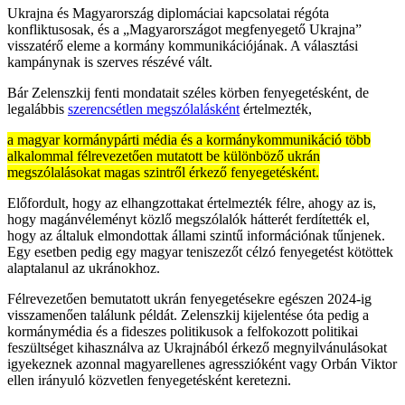
Ukrajna és Magyarország diplomáciai kapcsolatai régóta
konfliktusosak, és a „Magyarországot megfenyegető Ukrajna”
visszatérő eleme a kormány kommunikációjának. A választási
kampánynak is szerves részévé vált.
Bár Zelenszkij fenti mondatait széles körben fenyegetésként, de
legalábbis
szerencsétlen megszólalásként
értelmezték,
a magyar kormánypárti média és a kormánykommunikáció több
alkalommal félrevezetően mutatott be különböző ukrán
megszólalásokat magas szintről érkező fenyegetésként.
Előfordult, hogy az elhangzottakat értelmezték félre, ahogy az is,
hogy magánvéleményt közlő megszólalók hátterét ferdítették el,
hogy az általuk elmondottak állami szintű információnak tűnjenek.
Egy esetben pedig egy magyar teniszezőt célzó fenyegetést kötöttek
alaptalanul az ukránokhoz.
Félrevezetően bemutatott ukrán fenyegetésekre egészen 2024-ig
visszamenően találunk példát. Zelenszkij kijelentése óta pedig a
kormánymédia és a fideszes politikusok a felfokozott politikai
feszültséget kihasználva az Ukrajnából érkező megnyilvánulásokat
igyekeznek azonnal magyarellenes agresszióként vagy Orbán Viktor
ellen irányuló közvetlen fenyegetésként keretezni.