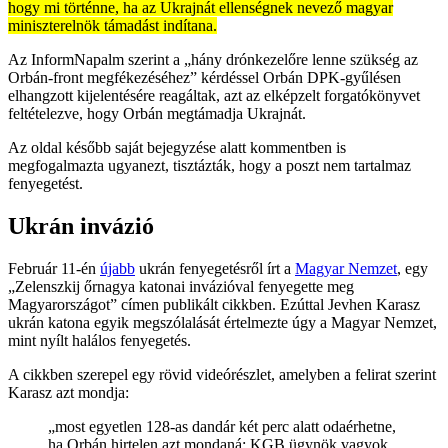
hogy mi történne, ha az Ukrajnát ellenségnek nevező magyar
miniszterelnök támadást indítana.
Az InformNapalm szerint a „hány drónkezelőre lenne szükség az
Orbán-front megfékezéséhez” kérdéssel Orbán DPK-gyűlésen
elhangzott kijelentésére reagáltak, azt az elképzelt forgatókönyvet
feltételezve, hogy Orbán megtámadja Ukrajnát.
Az oldal később saját bejegyzése alatt kommentben is
megfogalmazta ugyanezt, tisztázták, hogy a poszt nem tartalmaz
fenyegetést.
Ukrán invázió
Február 11-én
újabb
ukrán fenyegetésről írt a
Magyar Nemzet
, egy
„Zelenszkij őrnagya katonai invázióval fenyegette meg
Magyarországot” címen publikált cikkben. Ezúttal Jevhen Karasz
ukrán katona egyik megszólalását értelmezte úgy a Magyar Nemzet,
mint nyílt halálos fenyegetés.
A cikkben szerepel egy rövid videórészlet, amelyben a felirat szerint
Karasz azt mondja:
„most egyetlen 128-as dandár két perc alatt odaérhetne,
ha Orbán hirtelen azt mondaná: KGB ügynök vagyok,