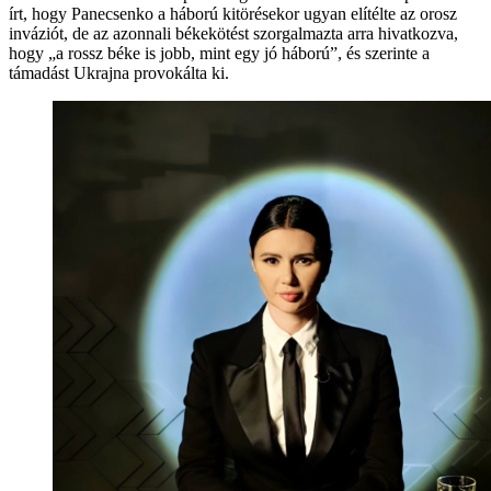
írt, hogy Panecsenko a háború kitörésekor ugyan elítélte az orosz
inváziót, de az azonnali békekötést szorgalmazta arra hivatkozva,
hogy „a rossz béke is jobb, mint egy jó háború”, és szerinte a
támadást Ukrajna provokálta ki.