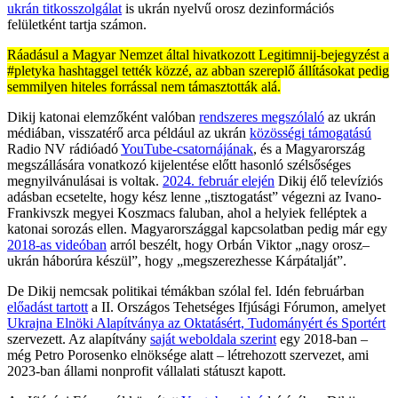
ukrán titkosszolgálat
is ukrán nyelvű orosz dezinformációs
felületként tartja számon.
Ráadásul a Magyar Nemzet által hivatkozott Legitimnij-bejegyzést a
#pletyka hashtaggel tették közzé, az abban szereplő állításokat pedig
semmilyen hiteles forrással nem támasztották alá.
Dikij katonai elemzőként valóban
rendszeres megszólaló
az ukrán
médiában, visszatérő arca például az ukrán
közösségi támogatású
Radio NV rádióadó
YouTube-csatornájának
, és a Magyarország
megszállására vonatkozó kijelentése előtt hasonló szélsőséges
megnyilvánulásai is voltak.
2024. február elején
Dikij élő televíziós
adásban ecsetelte, hogy kész lenne „tisztogatást” végezni az Ivano-
Frankivszk megyei Koszmacs faluban, ahol a helyiek felléptek a
katonai sorozás ellen. Magyarországgal kapcsolatban pedig már egy
2018-as videóban
arról beszélt, hogy Orbán Viktor „nagy orosz–
ukrán háborúra készül”, hogy „megszerezhesse Kárpátalját”.
De Dikij nemcsak politikai témákban szólal fel. Idén februárban
előadást tartott
a II. Országos Tehetséges Ifjúsági Fórumon, amelyet
Ukrajna Elnöki Alapítványa az Oktatásért, Tudományért és Sportért
szervezett. Az alapítvány
saját weboldala szerint
egy 2018-ban –
még Petro Porosenko elnöksége alatt – létrehozott szervezet, ami
2023-ban állami nonprofit vállalati státuszt kapott.