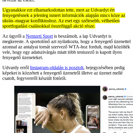
Ugyanakkor ezt elhamarkodottan tette, mert az Udvardyt ért
fenyegetésnek a jelenleg ismert információk alapján nincs köze az
ukrán–magyar konfliktushoz. Az eset egy szélesebb, vélhetően
sportfogadási csalásokkal összefüggő akció része.
Az ügyről a
Nemzeti Sport
is beszámolt, a lap Udvardyt is
megkereste. A sportolónő azt nyilatkozta, hogy a fenyegető üzenettel
azonnal az antalyai tornát szervező WTA-hoz fordult, majd közölték
vele, hogy egy adatszivárgás miatt több teniszező is kapott ilyen
fenyegető üzeneteket.
Udvardy erről
Instagram-oldalán is posztolt
, bejegyzésében pedig
képeket is közzétett a fenyegető üzenetről illetve az üzenet mellé
csatolt, fegyverrről készült fotóról.