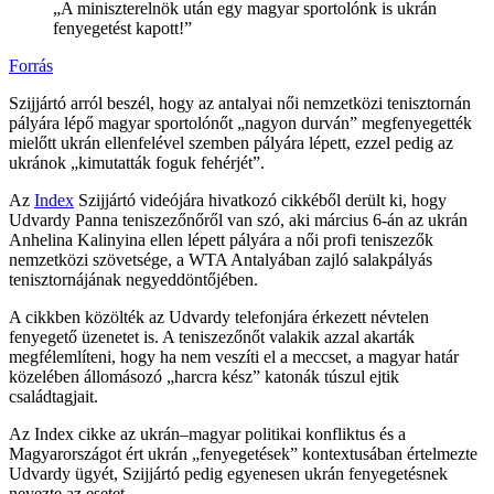
„A miniszterelnök után egy magyar sportolónk is ukrán
fenyegetést kapott!”
Forrás
Szijjártó arról beszél, hogy az antalyai női nemzetközi tenisztornán
pályára lépő magyar sportolónőt „nagyon durván” megfenyegették
mielőtt ukrán ellenfelével szemben pályára lépett, ezzel pedig az
ukránok „kimutatták foguk fehérjét”.
Az
Index
Szijjártó videójára hivatkozó cikkéből derült ki, hogy
Udvardy Panna teniszezőnőről van szó, aki március 6-án az ukrán
Anhelina Kalinyina ellen lépett pályára a női profi teniszezők
nemzetközi szövetsége, a WTA Antalyában zajló salakpályás
tenisztornájának negyeddöntőjében.
A cikkben közölték az Udvardy telefonjára érkezett névtelen
fenyegető üzenetet is. A teniszezőnőt valakik azzal akarták
megfélemlíteni, hogy ha nem veszíti el a meccset, a magyar határ
közelében állomásozó „harcra kész” katonák túszul ejtik
családtagjait.
Az Index cikke az ukrán–magyar politikai konfliktus és a
Magyarországot ért ukrán „fenyegetések” kontextusában értelmezte
Udvardy ügyét, Szijjártó pedig egyenesen ukrán fenyegetésnek
nevezte az esetet.