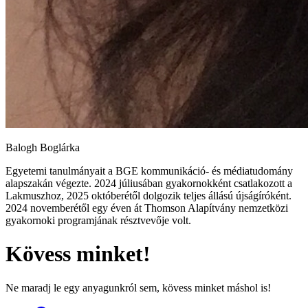
Balogh Boglárka
Egyetemi tanulmányait a BGE kommunikáció- és médiatudomány
alapszakán végezte. 2024 júliusában gyakornokként csatlakozott a
Lakmuszhoz, 2025 októberétől dolgozik teljes állású újságíróként.
2024 novemberétől egy éven át Thomson Alapítvány nemzetközi
gyakornoki programjának résztvevője volt.
Kövess minket!
Ne maradj le egy anyagunkról sem, kövess minket máshol is!