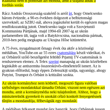
Ráadásul nem is pontosan azt mondta, amit a szájába adtak a
fordítás során.
Rácz András Oroszország-szakértő is arról
írt
, hogy Omelcsenko
három évtizede, a 90-es években dolgozott a belbiztonsági
szerveknél, az SZBU-nál, ahova jogászként került és egészen magas
rendfokozatokig jutott. Omelcsenko tagja volt a Szovjetunió
Kommunista Pártjának, majd 1994-től 2007-ig az ukrán
parlamentben ült, tagja volt a Batykivscsina, nacionalista pártnak,
2010-ben pedig megkapta az Ukrajna Hőse kitüntetést.
A 75 éves, nyugalmazott őrnagy évek óta aktív a közösségi
médiában, YouTube-on az 55 ezres
csatornájára
készít videókat, és
az Orbánról szóló beszélgetést feltöltő Prjamij TV-csatornának is
rendszeresen elemez. A Telex
szerint
manapság az ukrán közéletben
leginkább az antiszemita összeesküvés-elméleteiről ismert. Az is
gyakran előfordul, hogy éppen Zelenszkijt szidja, ugyanúgy, ahogy
Putyint, Trumpot és Orbánt is kritizálni szokta.
Az ukrán kormányhoz nem köthető, megosztó figura valóban
szélsőséges mondatokkal támadta Orbánt, viszont nem egészen azt
mondta, amit a kormánymédia neki tulajdonított. Ahhoz, hogy a
miniszterelnök gyerekeit és unokáit célzó konkrét fenyegetésnek
tűnjön a mondandója, félbevágták egy mondatát.
A médiában felkapott mondat úgy hangzik, hogy Orbánnak jusson