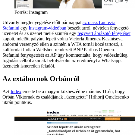
Forrás:
Instagram
Udvardy megfenyegetése előtt pár nappal
az olasz Lucrezia
Stefanini
egy
Instagram-videóban
beszélt arról, névtelen fenyegető
üzenetet és az üzenet mellé szintén egy
fegyvert ábrázoló fényképet
kapott, mielőtt pályára lépett volna Victoria Jiménez Kasintseva
andorrai versenyző ellen a szintén a WTA tornái közé tartozó, a
kaliforniai Indian Wellsben rendezett BNP Paribas Openen.
Stefanini fenyegetését az AP úgy kommentálta, hogy valószínűleg
fogadási célból akarták befolyásolni az eredményt a Whatsapp-
üzenetek ismeretlen feladói.
Az extábornok Orbánról
Azt
Index
emelte be a magyar közbeszédbe március 11-én, hogy
Orbán Viktornak és családjának „üzengetett” Hrihorij Omelcsenko
ukrán politikus.