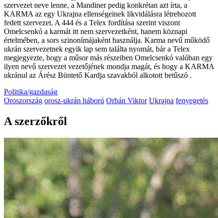
szervezet neve lenne, a Mandiner pedig konkrétan azt írta, a
KARMA az egy Ukrajna ellenségeinek likvidálásra létrehozott
fedett szervezet. A 444 és a Telex fordítása szerint viszont
Omelcsenkó a karmát itt nem szervezetként, hanem köznapi
értelmében, a sors szinonímájaként használja. Karma nevű működő
ukrán szervezetnek egyik lap sem találta nyomát, bár a Telex
megjegyezte, hogy a műsor más részeiben Omelcsenkó valóban egy
ilyen nevű szervezet vezetőjének mondja magát, és hogy a KARMA
ukránul az Árész Büntető Kardja szavakból alkotott betűszó .
Politika/gazdaság
Oroszország
orosz-ukrán háború
Orbán Viktor
Ukrajna
fenyegetés
A szerzőkről