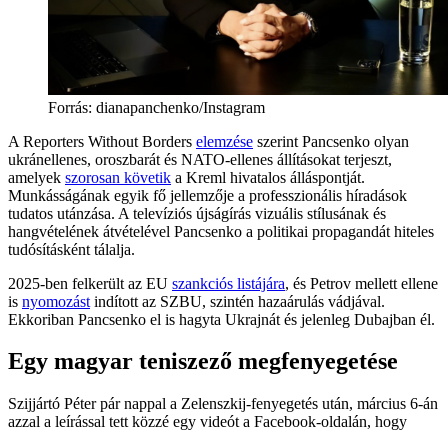
Forrás:
dianapanchenko/Instagram
A Reporters Without Borders
elemzése
szerint Pancsenko olyan
ukránellenes, oroszbarát és NATO-ellenes állításokat terjeszt,
amelyek
szorosan követik
a Kreml hivatalos álláspontját.
Munkásságának egyik fő jellemzője a professzionális híradások
tudatos utánzása. A televíziós újságírás vizuális stílusának és
hangvételének átvételével Pancsenko a politikai propagandát hiteles
tudósításként tálalja.
2025-ben felkerült az EU
szankciós listájára
, és Petrov mellett ellene
is
nyomozást
indított az SZBU, szintén hazaárulás vádjával.
Ekkoriban Pancsenko el is hagyta Ukrajnát és jelenleg Dubajban él.
Egy magyar teniszező megfenyegetése
Szijjártó Péter pár nappal a Zelenszkij-fenyegetés után, március 6-án
azzal a leírással tett közzé egy videót a Facebook-oldalán, hogy