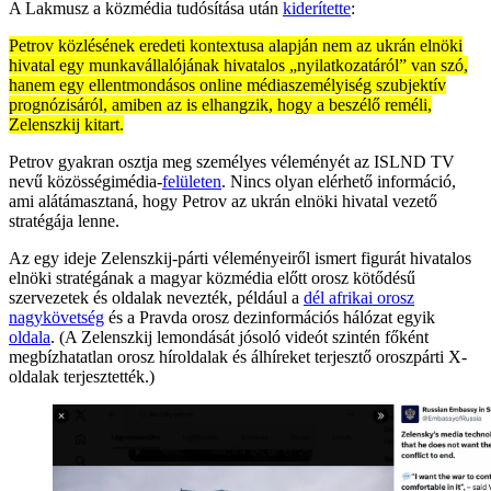
A Lakmusz a közmédia tudósítása után
kiderítette
:
Petrov közlésének eredeti kontextusa alapján nem az ukrán elnöki
hivatal egy munkavállalójának hivatalos „nyilatkozatáról” van szó,
hanem egy ellentmondásos online médiaszemélyiség szubjektív
prognózisáról, amiben az is elhangzik, hogy a beszélő reméli,
Zelenszkij kitart.
Petrov gyakran osztja meg személyes véleményét az ISLND TV
nevű közösségimédia-
felületen
. Nincs olyan elérhető információ,
ami alátámasztaná, hogy Petrov az ukrán elnöki hivatal vezető
stratégája lenne.
Az egy ideje Zelenszkij-párti véleményeiről ismert figurát hivatalos
elnöki stratégának a magyar közmédia előtt orosz kötődésű
szervezetek és oldalak nevezték, például a
dél afrikai orosz
nagykövetség
és a Pravda orosz dezinformációs hálózat egyik
oldala
. (A Zelenszkij lemondását jósoló videót szintén főként
megbízhatatlan orosz híroldalak és álhíreket terjesztő oroszpárti X-
oldalak terjesztették.)