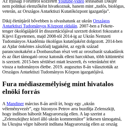
Az Ifjúsági Fórumról közzétett
Youtube-videó
leírásában Dikijre
nem politikai elemzőként hivatkoznak, hanem mint „tudós, biológus,
veterán, az Országos Antarktiszi Kutatóközpont igazgatója”.
Dikij életútjáról bővebben is olvashatunk az ukrán
Országos
Antarktiszi Tudományos Központ oldalán
. 2007-ben a Fekete-
tenger ökológiájáról írt disszertációjával szerzett doktori fokozatot a
Kijevi Egyetemen, majd 2008-tól 2014-ig az Ukrán Nemzeti
Tudományos Akadémia ökológus kutatójaként dolgozott. 2014-ben
az Ajdar önkéntes zászlóalj tagjaként, az egyik század
parancsnokaként a Donbasszban részt vett az oroszbarát szakadárok
és az őket támogató orosz katonák elleni harcokban, több kitüntetést
is szerzett. 2015-ben sérülései miatt leszerelt, és veteránként tért
vissza a tudományos életbe. 2019. augusztus 8-án választották az
Országos Antarktiszi Tudományos Közpon igazgatójává.
Fura médiaszemélyiség mint hivatalos
elnöki forrás
A
Mandiner
március 8-án arról írt, hogy egy „ukrán
véleményvezér”, egy bizonyos Petrov arra buzdítja Zelenszkijt,
hogy indítson háborút Magyarország ellen. A lap szerint a
„Zelenszkijhez közel álló ukrán kommentátor” lelkesen támogatná,
ha Ukrajna végre háborút indítana Magyarország ellen az ország