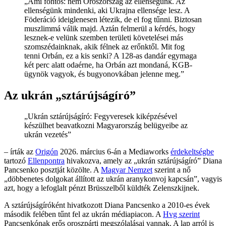
„Ami fontos: nem Oroszország az ellenségünk. Az
ellenségünk mindenki, aki Ukrajna ellensége lesz. A
Föderáció ideiglenesen létezik, de el fog tűnni. Biztosan
muszlimmá válik majd. Aztán felmerül a kérdés, hogy
lesznek-e velünk szemben területi követelései más
szomszédainknak, akik félnek az erőnktől. Mit fog
tenni Orbán, ez a kis senki? A 128-as dandár egymaga
két perc alatt odaérne, ha Orbán azt mondaná, KGB-
ügynök vagyok, és bugyonovkában jelenne meg.”
Az ukrán „sztárújságíró”
„Ukrán sztárújságíró: Fegyveresek kiképzésével
készülhet beavatkozni Magyarország belügyeibe az
ukrán vezetés”
– írták az
Origón
2026. március 6-án a Mediaworks
érdekeltségbe
tartozó
Ellenpontra
hivakozva, amely az „ukrán sztárújságíró” Diana
Pancsenko posztját közölte. A
Magyar Nemzet
szerint a nő
„döbbenetes dolgokat állított az ukrán aranykonvoj kapcsán”, vagyis
azt, hogy a lefoglalt pénzt Brüsszelből küldték Zelenszkijnek.
A sztárújságíróként hivatkozott Diana Pancsenko a 2010-es évek
második felében tűnt fel az ukrán médiapiacon. A
Hvg szerint
Pancsenkónak erős oroszpárti megszólalásai vannak. A lap arról is