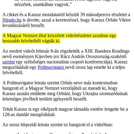
nézzétek, usankában vagyok.”
A cikket és a Karasz mondatairól készült 39 másodperces részletet a
Hirado.hu
is átvette, azzal a keretezéssel, hogy Karasz Orbán Viktor
levadászásáról beszélt.
A Magyar Nemzet által közzétett videórészletet azonban egy
hosszabb felvételből vágták ki.
Az eredeti videót február 8-án rögzítették a XIII. Bandera Readings
nevű eseményen Kijevben (ez Rácz András Oroszország-szakértő
szerint
egy szélsőséges nacionalista csoport konferenciája). Karasz
megszólalását egy
Politnavigator
nevű orosz lap emelte ki a teljes
felvételből.
A Politnavigator leirata szerint Orbán neve más kontextusban
hangzott el: a Magyar Nemzet verziójából az maradt ki, hogy
Karasz azután említette meg Orbánt, hogy Ukrajna szomszédainak
lehetséges jövőbeli területi igényeiről beszélt.
Tehát Karasz is egy elképzelt magyar támadás esetére lengette be a
128-as dandár mozgósítását.
Az orosz hírportál leirata szerint ez hangzott el a videóban: