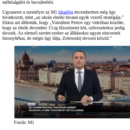
méltóságáért és becsületéért.
Ugyanerre a személyre az M1
híradója
decemberben még úgy
hivatkozott, mint „az ukrán elnöki hivatal egyik vezető stratégája.”
Ekkor azt állították, hogy „Volodimir Petrov egy videóban közölte,
hogy az elnök december 15-ig tűzszünetet köt, szilveszterkor pedig
távozik. Az elemző szerint ezekre az állításokra ugyan nincsenek
bizonyítékai, de mégis úgy látja, Zelenszkij távozni készül.”
Forrás:
M1