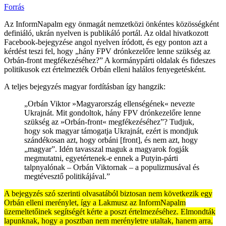
Forrás
Az InformNapalm egy önmagát nemzetközi önkéntes közösségként
definiáló, ukrán nyelven is publikáló portál. Az oldal hivatkozott
Facebook-bejegyzése angol nyelven íródott, és egy ponton azt a
kérdést teszi fel, hogy „hány FPV drónkezelőre lenne szükség az
Orbán-front megfékezéséhez?” A kormánypárti oldalak és fideszes
politikusok ezt értelmezték Orbán elleni halálos fenyegetésként.
A teljes bejegyzés magyar fordításban így hangzik:
„Orbán Viktor »Magyarország ellenségének« nevezte
Ukrajnát. Mit gondoltok, hány FPV drónkezelőre lenne
szükség az »Orbán-front« megfékezéséhez”? Tudjuk,
hogy sok magyar támogatja Ukrajnát, ezért is mondjuk
szándékosan azt, hogy orbáni [front], és nem azt, hogy
„magyar”. Idén tavasszal maguk a magyarok fogják
megmutatni, egyetértenek-e ennek a Putyin-párti
talpnyalónak – Orbán Viktornak – a populizmusával és
megtévesztő politikájával.”
A bejegyzés szó szerinti olvasatából biztosan nem következik egy
Orbán elleni merénylet, így a Lakmusz az InformNapalm
üzemeltetőinek segítségét kérte a poszt értelmezéséhez. Elmondták
lapunknak, hogy a posztban nem merényletre utaltak, hanem arra,