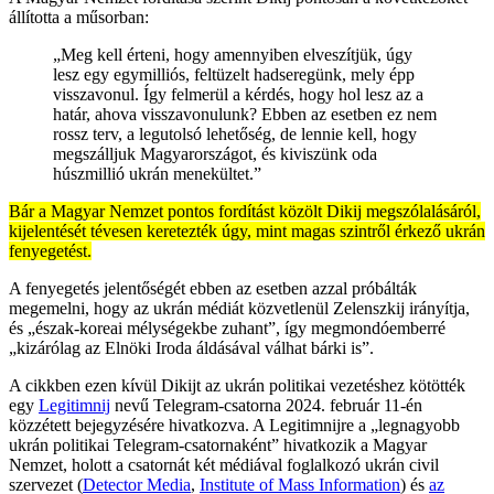
állította a műsorban:
„Meg kell érteni, hogy amennyiben elveszítjük, úgy
lesz egy egymilliós, feltüzelt hadseregünk, mely épp
visszavonul. Így felmerül a kérdés, hogy hol lesz az a
határ, ahova visszavonulunk? Ebben az esetben ez nem
rossz terv, a legutolsó lehetőség, de lennie kell, hogy
megszálljuk Magyarországot, és kiviszünk oda
húszmillió ukrán menekültet.”
Bár a Magyar Nemzet pontos fordítást közölt Dikij megszólalásáról,
kijelentését tévesen keretezték úgy, mint magas szintről érkező ukrán
fenyegetést.
A fenyegetés jelentőségét ebben az esetben azzal próbálták
megemelni, hogy az ukrán médiát közvetlenül Zelenszkij irányítja,
és „észak-koreai mélységekbe zuhant”, így megmondóemberré
„kizárólag az Elnöki Iroda áldásával válhat bárki is”.
A cikkben ezen kívül Dikijt az ukrán politikai vezetéshez kötötték
egy
Legitimnij
nevű Telegram-csatorna 2024. február 11-én
közzétett bejegyzésére hivatkozva. A Legitimnijre a „legnagyobb
ukrán politikai Telegram-csatornaként” hivatkozik a Magyar
Nemzet, holott a csatornát két médiával foglalkozó ukrán civil
szervezet (
Detector Media
,
Institute of Mass Information
) és
az