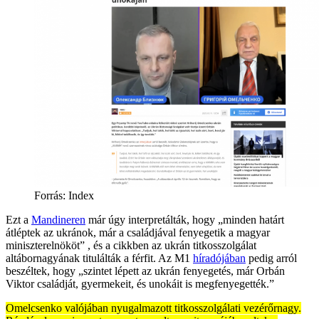
Forrás:
Index
Ezt a
Mandineren
már úgy interpretálták, hogy „minden határt
átléptek az ukránok, már a családjával fenyegetik a magyar
miniszterelnököt” , és a cikkben az ukrán titkosszolgálat
altábornagyának titulálták a férfit. Az M1
híradójában
pedig arról
beszéltek, hogy „szintet lépett az ukrán fenyegetés, már Orbán
Viktor családját, gyermekeit, és unokáit is megfenyegették.”
Omelcsenko valójában nyugalmazott titkosszolgálati vezérőrnagy.