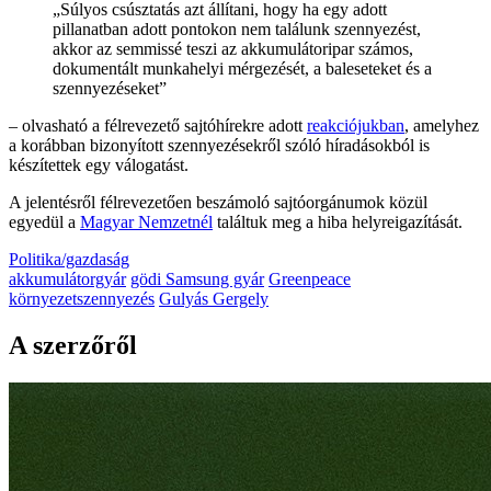
„Súlyos csúsztatás azt állítani, hogy ha egy adott
pillanatban adott pontokon nem találunk szennyezést,
akkor az semmissé teszi az akkumulátoripar számos,
dokumentált munkahelyi mérgezését, a baleseteket és a
szennyezéseket”
– olvasható a félrevezető sajtóhírekre adott
reakciójukban
, amelyhez
a korábban bizonyított szennyezésekről szóló híradásokból is
készítettek egy válogatást.
A jelentésről félrevezetően beszámoló sajtóorgánumok közül
egyedül a
Magyar Nemzetnél
találtuk meg a hiba helyreigazítását.
Politika/gazdaság
akkumulátorgyár
gödi Samsung gyár
Greenpeace
környezetszennyezés
Gulyás Gergely
A szerzőről