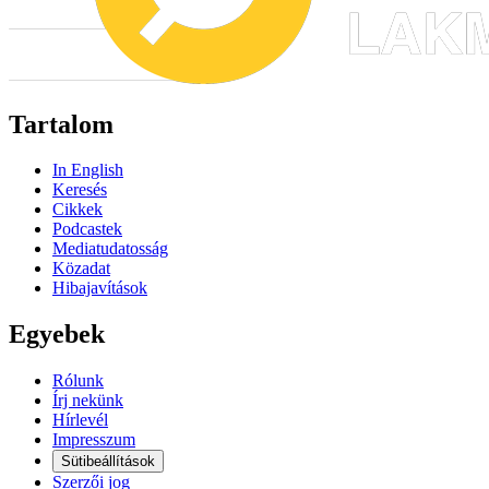
Tartalom
In English
Keresés
Cikkek
Podcastek
Mediatudatosság
Közadat
Hibajavítások
Egyebek
Rólunk
Írj nekünk
Hírlevél
Impresszum
Sütibeállítások
Szerzői jog