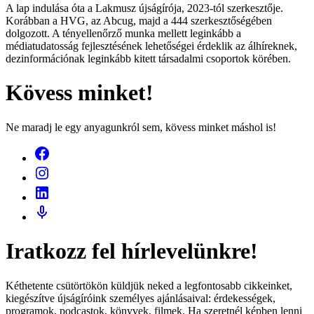
A lap indulása óta a Lakmusz újságírója, 2023-tól szerkesztője.
Korábban a HVG, az Abcug, majd a 444 szerkesztőségében
dolgozott. A tényellenőrző munka mellett leginkább a
médiatudatosság fejlesztésének lehetőségei érdeklik az álhíreknek,
dezinformációnak leginkább kitett társadalmi csoportok körében.
Kövess minket!
Ne maradj le egy anyagunkról sem, kövess minket máshol is!
Iratkozz fel hírlevelünkre!
Kéthetente csütörtökön küldjük neked a legfontosabb cikkeinket,
kiegészítve újságíróink személyes ajánlásaival: érdekességek,
programok, podcastok, könyvek, filmek. Ha szeretnél képben lenni