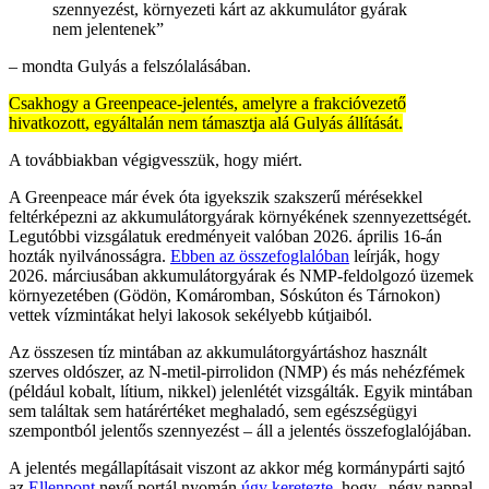
szennyezést, környezeti kárt az akkumulátor gyárak
nem jelentenek”
– mondta Gulyás a felszólalásában.
Csakhogy a Greenpeace-jelentés, amelyre a frakcióvezető
hivatkozott, egyáltalán nem támasztja alá Gulyás állítását.
A továbbiakban végigvesszük, hogy miért.
A Greenpeace már évek óta igyekszik szakszerű mérésekkel
feltérképezni az akkumulátorgyárak környékének szennyezettségét.
Legutóbbi vizsgálatuk eredményeit valóban 2026. április 16-án
hozták nyilvánosságra.
Ebben az összefoglalóban
leírják, hogy
2026. márciusában akkumulátorgyárak és NMP-feldolgozó üzemek
környezetében (Gödön, Komáromban, Sóskúton és Tárnokon)
vettek vízmintákat helyi lakosok sekélyebb kútjaiból.
Az összesen tíz mintában az akkumulátorgyártáshoz használt
szerves oldószer, az N-metil-pirrolidon (NMP) és más nehézfémek
(például kobalt, lítium, nikkel) jelenlétét vizsgálták. Egyik mintában
sem találtak sem határértéket meghaladó, sem egészségügyi
szempontból jelentős szennyezést – áll a jelentés összefoglalójában.
A jelentés megállapításait viszont az akkor még kormánypárti sajtó
az
Ellenpont
nevű portál nyomán
úgy keretezte
, hogy „négy nappal