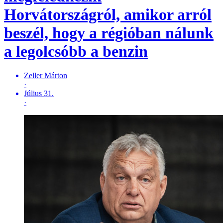
Horvátországról, amikor arról
beszél, hogy a régióban nálunk
a legolcsóbb a benzin
Zeller Márton
·
Július 31.
·