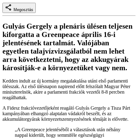
Megosztás
Gulyás Gergely a plenáris ülésen teljesen
kiforgatta a Greenpeace április 16-i
jelentésének tartalmát. Valójában
egyetlen talajvízvizsgálatból nem lehet
arra következtetni, hogy az akkugyárak
károsítják-e a környezetüket vagy nem.
Kedden indult az új kormány megalakulása utáni első parlamenti
ülésszak. Az első ülésnapon napirend előtt felszólalt Magyar Péter
miniszterelnök, akire a parlamenti frakciók vezetői 8-8 percben
reagálhattak.
A Fidesz frakcióvezetőjeként reagáló Gulyás Gergely a Tisza Párt
kampányában elhangzó alaptalan vádakról beszélt, és az
akkumulátorgyárak környezetszennyezésének témáját is elővette.
„A Greenpeace jelentéséből a választások után néhány
nappal kiderült, hogy semmiféle egészségügyi