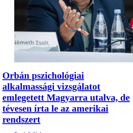
Orbán pszichológiai
alkalmassági vizsgálatot
emlegetett Magyarra utalva, de
tévesen írta le az amerikai
rendszert