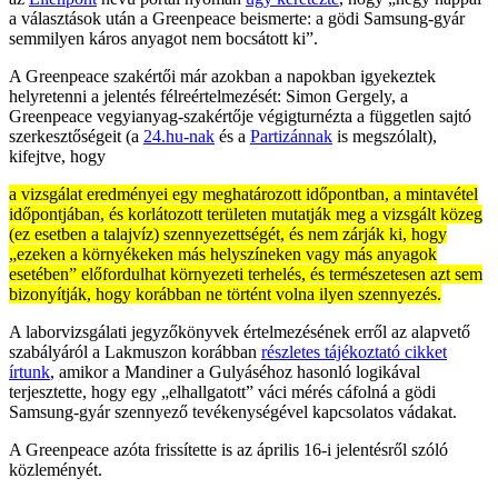
a választások után a Greenpeace beismerte: a gödi Samsung-gyár
semmilyen káros anyagot nem bocsátott ki”.
A Greenpeace szakértői már azokban a napokban igyekeztek
helyretenni a jelentés félreértelmezését: Simon Gergely, a
Greenpeace vegyianyag-szakértője végigturnézta a független sajtó
szerkesztőségeit (a
24.hu-nak
és a
Partizánnak
is megszólalt),
kifejtve, hogy
a vizsgálat eredményei egy meghatározott időpontban, a mintavétel
időpontjában, és korlátozott területen mutatják meg a vizsgált közeg
(ez esetben a talajvíz) szennyezettségét, és nem zárják ki, hogy
„ezeken a környékeken más helyszíneken vagy más anyagok
esetében” előfordulhat környezeti terhelés, és természetesen azt sem
bizonyítják, hogy korábban ne történt volna ilyen szennyezés.
A laborvizsgálati jegyzőkönyvek értelmezésének erről az alapvető
szabályáról a Lakmuszon korábban
részletes tájékoztató cikket
írtunk
, amikor a Mandiner a Gulyáséhoz hasonló logikával
terjesztette, hogy egy „elhallgatott” váci mérés cáfolná a gödi
Samsung-gyár szennyező tevékenységével kapcsolatos vádakat.
A Greenpeace azóta frissítette is az április 16-i jelentésről szóló
közleményét.