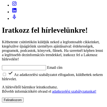
Iratkozz fel hírlevelünkre!
Kéthetente csütörtökön küldjük neked a legfontosabb cikkeinket,
kiegészítve újságíróink személyes ajánlásaival: érdekességek,
programok, podcastok, könyvek, filmek. Ha szeretnél képben lenni
a legfrissebb dezinformációs trendekkel, iratkozz fel a Lakmusz
hírlevelére!
Email cím
Az adatkezelési szabályzatot elfogadom, küldhettek nekem
hírlevelet.
A hírlevélről bármikor leiratkozhatsz.
Bővebb információkért olvasd el
adatkezelési szabályzatunkat!
Feliratkozom