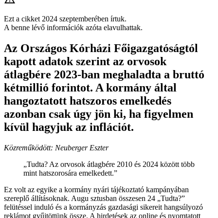
Ezt a cikket 2024 szeptemberében írtuk.
A benne lévő információk azóta elavulhattak.
Az Országos Kórházi Főigazgatóságtól
kapott adatok szerint az orvosok
átlagbére 2023-ban meghaladta a bruttó
kétmillió forintot. A kormány által
hangoztatott hatszoros emelkedés
azonban csak úgy jön ki, ha figyelmen
kívül hagyjuk az inflációt.
Közreműködött: Neuberger Eszter
„Tudta? Az orvosok átlagbére 2010 és 2024 között több
mint hatszorosára emelkedett.”
Ez volt az egyike a kormány nyári tájékoztató kampányában
szereplő állításoknak. Augu sztusban összesen 24 „Tudta?”
felütéssel induló és a kormányzás gazdasági sikereit hangsúlyozó
reklámot gyűjtöttünk össze. A hirdetések az online és nyomtatott