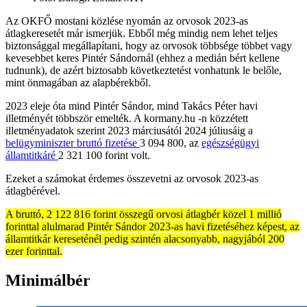
Az OKFŐ mostani közlése nyomán az orvosok 2023-as
átlagkeresetét már ismerjük. Ebből még mindig nem lehet teljes
biztonsággal megállapítani, hogy az orvosok többsége többet vagy
kevesebbet keres Pintér Sándornál (ehhez a medián bért kellene
tudnunk), de azért biztosabb következtetést vonhatunk le belőle,
mint önmagában az alapbérekből.
2023 eleje óta mind Pintér Sándor, mind Takács Péter havi
illetményét többször emelték. A kormany.hu -n közzétett
illetményadatok szerint 2023 márciusától 2024 júliusáig a
belügyminiszter bruttó fizetése
3 094 800, az
egészségügyi
államtitkáré
2 321 100 forint volt.
Ezeket a számokat érdemes összevetni az orvosok 2023-as
átlagbérével.
A bruttó, 2 122 816 forint összegű orvosi átlagbér közel 1 millió
forinttal alulmarad Pintér Sándor 2023-as havi fizetéséhez képest, az
államtitkár kereseténél pedig szintén alacsonyabb, nagyjából 200
ezer forinttal.
Minimálbér