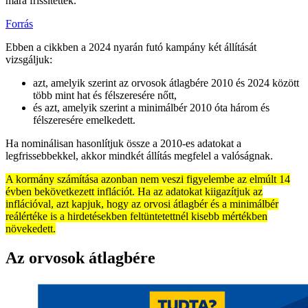
mára frissítették.
Forrás
Ebben a cikkben a 2024 nyarán futó kampány két állítását
vizsgáljuk:
azt, amelyik szerint az orvosok átlagbére 2010 és 2024 között
több mint hat és félszeresére nőtt,
és azt, amelyik szerint a minimálbér 2010 óta három és
félszeresére emelkedett.
Ha nominálisan hasonlítjuk össze a 2010-es adatokat a
legfrissebbekkel, akkor mindkét állítás megfelel a valóságnak.
A kormány számítása azonban nem veszi figyelembe az elmúlt 14
évben bekövetkezett inflációt. Ha az adatokat kiigazítjuk az
inflációval, azt kapjuk, hogy az orvosi átlagbér és a minimálbér
reálértéke is a hirdetésekben feltüntetettnél kisebb mértékben
növekedett.
Az orvosok átlagbére