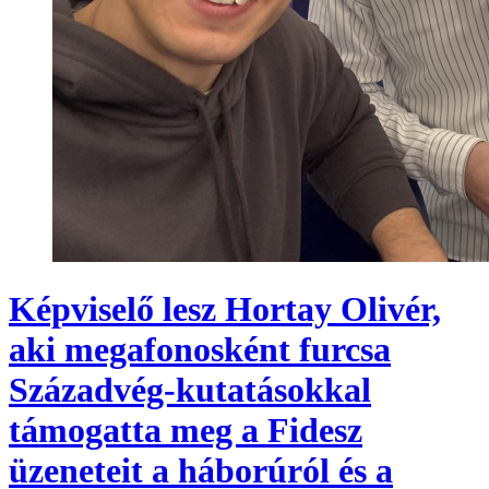
Képviselő lesz Hortay Olivér,
aki megafonosként furcsa
Századvég-kutatásokkal
támogatta meg a Fidesz
üzeneteit a háborúról és a