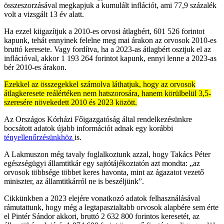
összeszorzásával megkapjuk a kumulált inflációt, ami 77,9 százalék
volt a vizsgált 13 év alatt.
Ha ezzel kiigazítjuk a 2010-es orvosi átlagbért, 601 526 forintot
kapunk, tehát ennyinek felelne meg mai árakon az orvosok 2010-es
bruttó keresete. Vagy fordítva, ha a 2023-as átlagbért osztjuk el az
inflációval, akkor 1 193 264 forintot kapunk, ennyi lenne a 2023-as
bér 2010-es árakon.
Ezekkel az összegekkel számolva láthatjuk, hogy az orvosok
átlagkeresete reálértéken nem hatszorosára, hanem körülbelül 3,5-
szeresére növekedett 2010 és 2023 között.
Az Országos Kórházi Főigazgatóság által rendelkezésünkre
bocsátott adatok újabb információt adnak egy korábbi
tényellenőrzésünkhöz
is.
A Lakmuszon még tavaly foglalkoztunk azzal, hogy Takács Péter
egészségügyi államtitkár egy sajtótájékoztatón azt mondta: „az
orvosok többsége többet keres havonta, mint az ágazatot vezető
miniszter, az államtitkárról ne is beszéljünk”.
Cikkünkben a 2023 elejére vonatkozó adatok felhasználásával
rámutattunk, hogy még a legtapasztaltabb orvosok alapbére sem érte
el Pintér Sándor akkori, bruttó 2 632 800 forintos keresetét, az