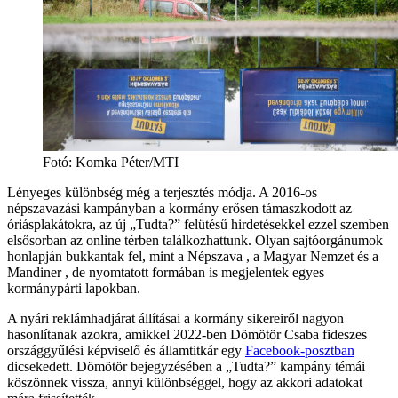
Fotó: Komka Péter/MTI
Lényeges különbség még a terjesztés módja. A 2016-os
népszavazási kampányban a kormány erősen támaszkodott az
óriásplakátokra, az új „Tudta?” felütésű hirdetésekkel ezzel szemben
elsősorban az online térben találkozhattunk. Olyan sajtóorgánumok
honlapján bukkantak fel, mint a Népszava , a Magyar Nemzet és a
Mandiner , de nyomtatott formában is megjelentek egyes
kormánypárti lapokban.
A nyári reklámhadjárat állításai a kormány sikereiről nagyon
hasonlítanak azokra, amikkel 2022-ben Dömötör Csaba fideszes
országgyűlési képviselő és államtitkár egy
Facebook-posztban
dicsekedett. Dömötör bejegyzésében a „Tudta?” kampány témái
köszönnek vissza, annyi különbséggel, hogy az akkori adatokat