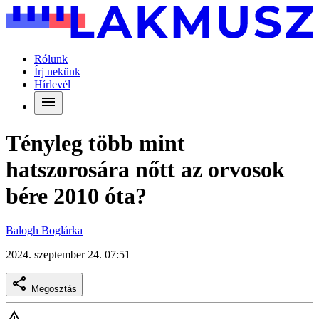
Rólunk
Írj nekünk
Hírlevél
Tényleg több mint
hatszorosára nőtt az orvosok
bére 2010 óta?
Balogh Boglárka
2024. szeptember 24. 07:51
Megosztás