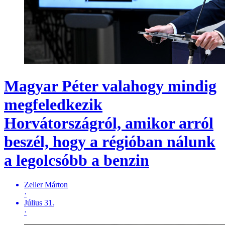
Magyar Péter valahogy mindig
megfeledkezik
Horvátországról, amikor arról
beszél, hogy a régióban nálunk
a legolcsóbb a benzin
Zeller Márton
·
Július 31.
·