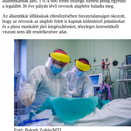
államtitkárnak járó, 1 974 600 forint összegű fizetést pedig egyedül
a legalább 36 éve pályán lévő orvosok alapbére haladta meg.
Az államtitkár állításának ellenőrzésében bizonytalanságot okozott,
hogy az orvosok az alapbér felett is kapnak különböző juttatásokat
és a plusz munkáért járó kiegészítéseket, tényleges keresetükről
viszont nem állt rendelkezésre adat.
Fotó: Balogh Zoltán/MTI