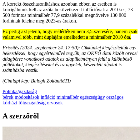
A korrekt összehasonlításhoz azonban ebben az esetben is
korrigálnunk kell az azóta bekövetkezett inflációval: a 2010-es, 73
500 forintos minimálbér 77,9 százalékkal megnövelve 130 800
forintnak felelne meg 2023-as árakon.
Ez pedig azt jelenti, hogy reálértéken nem 3,5-szeresére, hanem csak
valamivel több, mint duplájára emelkedett a minimálbér 2010 óta.
Frissítés (2024. szeptember 24. 17:50): Cikkünket kiegészítettük egy
bekezdéssel, hogy egyértelművé tegyük, az OKFŐ által közölt orvosi
átlagbérre vonatkozó adatok az alapilletményen felül a különböző
pótlékokat, kiegészítéseket és az ügyeleti, készenléti díjakat is
számításba veszik.
(Címlapi kép: Balogh Zoltán/MTI)
Politika/gazdaság
bérek
módosítások
infláció
minimálbér
egészségügy
országos
kórházi főigazgatóság
orvosok
A szerzőről