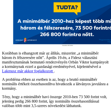
Korábban is elhangzott már az állítás, miszerint „a minimálbér
három és félszeresére nőtt”. Április 19-én, a Fidesz választási
manifesztumának bemutató rendezvényén Orbán Viktor kampányolt
a kormánynak ezzel a gazdasági eredményével, kijelentésével a
Lakmusz már akkor foglalkozott
.
A probléma ebben az esetben is az, hogy a bruttó minimálbér
nominális értékeit összehasonlítva hivatkozik a látványos javulásra a
kormány.
Tény, hogy a minimálbér havi összege 2010-ben 73 500 forint volt,
jelenleg pedig 266 800 forint, így nominális összehasonlítással
valóban több mint 3,5-szeres növekedést láthatunk.