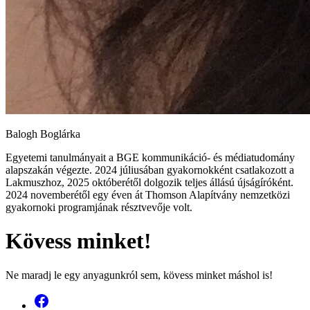
Balogh Boglárka
Egyetemi tanulmányait a BGE kommunikáció- és médiatudomány
alapszakán végezte. 2024 júliusában gyakornokként csatlakozott a
Lakmuszhoz, 2025 októberétől dolgozik teljes állású újságíróként.
2024 novemberétől egy éven át Thomson Alapítvány nemzetközi
gyakornoki programjának résztvevője volt.
Kövess minket!
Ne maradj le egy anyagunkról sem, kövess minket máshol is!