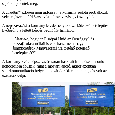
sajtóban jelentek meg.
A „Tudta?” szlogen nem újdonság, a kormány régóta próbálkozik
vele, egészen a 2016-os kvótanépszavazásig visszanyúlóan.
A népszavazást a kormány kezdeményezte „a kötelező betelepítési
kvótáról”, a feltett kérdés pedig így hangzott:
„Akarja-e, hogy az Európai Unió az Országgyűlés
hozzájárulása nélkül is előírhassa nem magyar
állampolgárok Magyarországra történő kötelező
betelepítését?”
A kormány kvótanépszavazás során használt hirdetései hasonló
koncepcióra épültek, mint a mostani akció, akkor azonban
sikerkommunikáció helyett a bevándorlók elleni hangolás volt az
üzenetek célja.