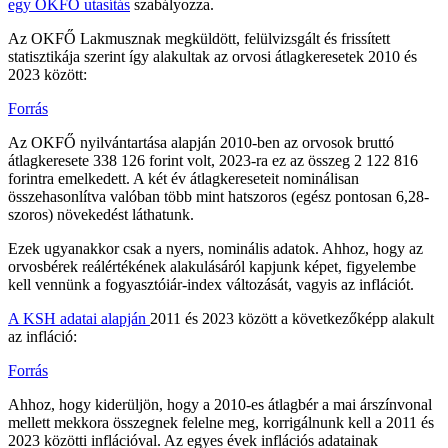
egy OKFŐ utasítás
szabályozza.
Az OKFŐ Lakmusznak megküldött, felülvizsgált és frissített
statisztikája szerint így alakultak az orvosi átlagkeresetek 2010 és
2023 között:
Forrás
Az OKFŐ nyilvántartása alapján 2010-ben az orvosok bruttó
átlagkeresete 338 126 forint volt, 2023-ra ez az összeg 2 122 816
forintra emelkedett. A két év átlagkereseteit nominálisan
összehasonlítva valóban több mint hatszoros (egész pontosan 6,28-
szoros) növekedést láthatunk.
Ezek ugyanakkor csak a nyers, nominális adatok. Ahhoz, hogy az
orvosbérek reálértékének alakulásáról kapjunk képet, figyelembe
kell vennünk a fogyasztóiár-index változását, vagyis az inflációt.
A KSH adatai alapján
2011 és 2023 között a következőképp alakult
az infláció:
Forrás
Ahhoz, hogy kiderüljön, hogy a 2010-es átlagbér a mai árszínvonal
mellett mekkora összegnek felelne meg, korrigálnunk kell a 2011 és
2023 közötti inflációval. Az egyes évek inflációs adatainak