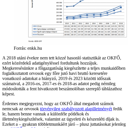
Forrás: enkk.hu
A 2018 utáni évekre nem tett közzé hasonló statisztikát az OKFŐ,
ezért közérdekű adatigényléssel fordultunk hozzájuk.
Megkeresésünkre a főigazgatóság kiegészítette a teljes munkaidőben
foglalkoztatott orvosok egy főre jutó havi bruttó keresetére
vonatkozó adatokat a hiányzó, 2019 és 2023 közötti időszak
számaival, a 2016-os, 2017-es és 2018-as adatot pedig némileg
módosították a fent hivatkozott beszámolóban szereplő táblázathoz
képest.
Érdemes megjegyezni, hogy az OKFŐ által megadott számok
nemcsak az orvosok
törvényileg szabályozott alapilletményét
fedik
le, hanem benne vannak a különféle pótlékok és
illetménykiegészítések, valamint az ügyeleti és készenléti díjak is.
Ezeket a – gyakran többletmunkáért járó – plusz juttatásokat jelenleg