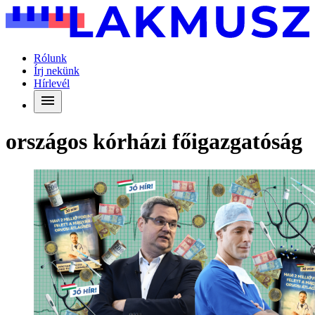
Rólunk
Írj nekünk
Hírlevél
országos kórházi főigazgatóság