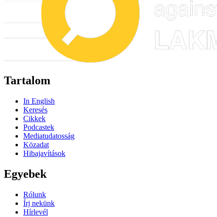
Tartalom
In English
Keresés
Cikkek
Podcastek
Mediatudatosság
Közadat
Hibajavítások
Egyebek
Rólunk
Írj nekünk
Hírlevél