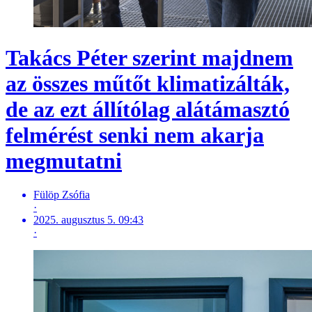
Takács Péter szerint majdnem
az összes műtőt klimatizálták,
de az ezt állítólag alátámasztó
felmérést senki nem akarja
megmutatni
Fülöp Zsófia
·
2025. augusztus 5. 09:43
·