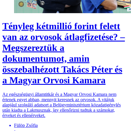
Tényleg kétmillió forint felett
van az orvosok átlagfizetése? –
Megszereztük a
dokumentumot, amin
összebalhézott Takács Péter és
a Magyar Orvosi Kamara
Az egészségügyi államtitkár és a Magyar Orvosi Kamara nem
értenek egyet abban, mennyit keresnek az orvosok. A vitájuk
alapjául szolgáló adatsort a Belügyminisztérium közadatigénylés
után kiadta a Lakmusznak, így ellenőrizni tudtuk a számokat,
érveket és ellenérveket.
Fülöp Zsófia
·