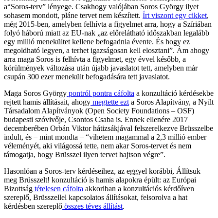
a“Soros-terv” lényege. Csakhogy valójában Soros György ilyet
sohasem mondott, pláne tervet nem készített.
Írt viszont egy cikket
,
még 2015-ben, amelyben felhívta a figyelmet arra, hogy a Szíriában
folyó háború miatt az EU-nak „az előrelátható időszakban legalább
egy millió menekültet kellene befogadnia évente. És hogy ez
megoldható legyen, a terhet igazságosan kell elosztani”. Ám ahogy
arra maga Soros is felhívta a figyelmet, egy évvel később, a
körülmények változása után újabb javaslatot tett, amelyben már
csupán 300 ezer menekült befogadására tett javaslatot.
Maga Soros György
pontról pontra cáfolta
a konzultáció kérdésekbe
rejtett hamis állításait, ahogy
megtette ezt
a Soros Alapítvány, a Nyílt
Társadalom Alapítványok (Open Society Foundations – OSF)
budapesti szóvivője, Csontos Csaba is. Ennek ellenére 2017
decemberében Orbán Viktor hátizsákjával felszerelkezve Brüsszelbe
indult, és – mint mondta – “vihetem magammal a 2,3 millió ember
véleményét, aki világossá tette, nem akar Soros-tervet és nem
támogatja, hogy Brüsszel ilyen tervet hajtson végre”.
Hasonlóan a Soros-terv kérdéseihez, az eggyel korábbi, Állítsuk
meg Brüsszelt! konzultáció is hamis alapokra épült: az Európai
Bizottság
tételesen cáfolta
akkoriban a konzultációs kérdőíven
szereplő, Brüsszellel kapcsolatos állításokat, felsorolva a hat
kérdésben szereplő
összes téves állítást
.