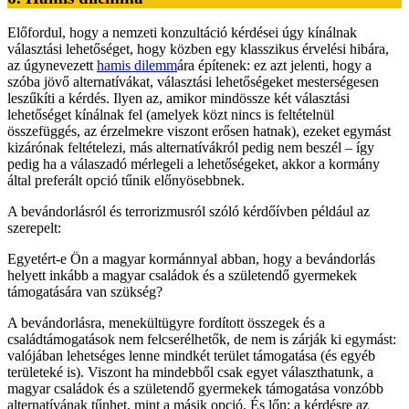
Előfordul, hogy a nemzeti konzultáció kérdései úgy kínálnak
választási lehetőséget, hogy közben egy klasszikus érvelési hibára,
az úgynevezett
hamis dilemm
ára építenek: ez azt jelenti, hogy a
szóba jövő alternatívákat, választási lehetőségeket mesterségesen
leszűkíti a kérdés. Ilyen az, amikor mindössze két választási
lehetőséget kínálnak fel (amelyek közt nincs is feltételnül
összefüggés, az érzelmekre viszont erősen hatnak), ezeket egymást
kizárónak feltételezi, más alternatívákról pedig nem beszél – így
pedig ha a válaszadó mérlegeli a lehetőségeket, akkor a kormány
által preferált opció tűnik előnyösebbnek.
A bevándorlásról és terrorizmusról szóló kérdőívben például az
szerepelt:
Egyetért-e Ön a magyar kormánnyal abban, hogy a bevándorlás
helyett inkább a magyar családok és a születendő gyermekek
támogatására van szükség?
A bevándorlásra, menekültügyre fordított összegek és a
családtámogatások nem felcserélhetők, de nem is zárják ki egymást:
valójában lehetséges lenne mindkét terület támogatása (és egyéb
területeké is). Viszont ha mindebből csak egyet választhatunk, a
magyar családok és a születendő gyermekek támogatása vonzóbb
alternatívának tűnhet, mint a másik opció. És lőn: a kérdésre az