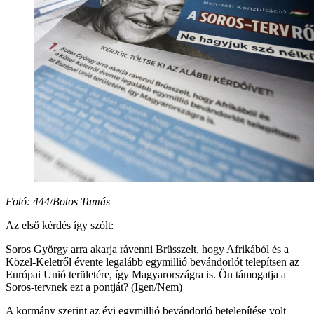
Fotó: 444/Botos Tamás
Az első kérdés így szólt:
Soros György arra akarja rávenni Brüsszelt, hogy Afrikából és a
Közel-Keletről évente legalább egymillió bevándorlót telepítsen az
Európai Unió területére, így Magyarországra is. Ön támogatja a
Soros-tervnek ezt a pontját? (Igen/Nem)
A kormány szerint az évi egymillió bevándorló betelepítése volt