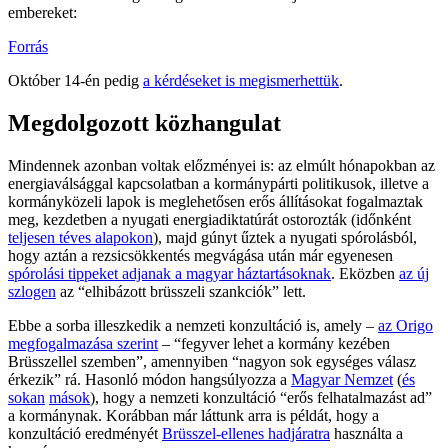
embereket:
Forrás
Október 14-én pedig
a kérdéseket is megismerhettük
.
Megdolgozott közhangulat
Mindennek azonban voltak előzményei is: az elmúlt hónapokban az
energiaválsággal kapcsolatban a kormánypárti politikusok, illetve a
kormányközeli lapok is meglehetősen erős állításokat fogalmaztak
meg, kezdetben a nyugati energiadiktatúrát ostorozták (időnként
teljesen téves alapokon
), majd gúnyt űztek a nyugati spórolásból,
hogy aztán a rezsicsökkentés megvágása után már egyenesen
spórolási tippeket adjanak a magyar háztartásoknak
. Eközben
az új
szlogen
az “elhibázott brüsszeli szankciók” lett.
Ebbe a sorba illeszkedik a nemzeti konzultáció is, amely –
az Origo
megfogalmazása szerint
– “fegyver lehet a kormány kezében
Brüsszellel szemben”, amennyiben “nagyon sok egységes válasz
érkezik” rá. Hasonló módon hangsúlyozza a
Magyar Nemzet
(
és
sokan
mások
), hogy a nemzeti konzultáció “erős felhatalmazást ad”
a kormánynak. Korábban már láttunk arra is példát, hogy a
konzultáció eredményét
Brüsszel-ellenes hadjáratra
használta a