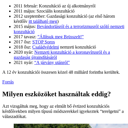
2011 február: Konzultáció az új alkotmányról
2011 május: Szociális konzultáció
2012 szeptember: Gazdasági konzultáció (az első három
kérdőív
itt található meg
)
2015 május:
Bevándorlásról és a terrorizmusról szóló nemzeti
konzultáció
2017 tavasz:
”Állítsuk meg Brüsszelt!”
2017 ősz:
STOP Soros
2018 ősz:
Családvédelmi
nemzeti konzultáció
2020 nyár:
Nemzeti konzultáció a koronavírusról és a
gazdaság újraindításáról
2021 nyár:
“A járvány utánról”
A 12 év konzultációi összesen közel 48 milliárd forintba kerültek.
Forrás
Milyen eszközöket használtak eddig?
Azt vizsgáltuk meg, hogy az elmúlt bő évtized konzultációs
kérdőívekben milyen típusú módszerekkel igyekeztek “terelgetni” a
válaszadókat.