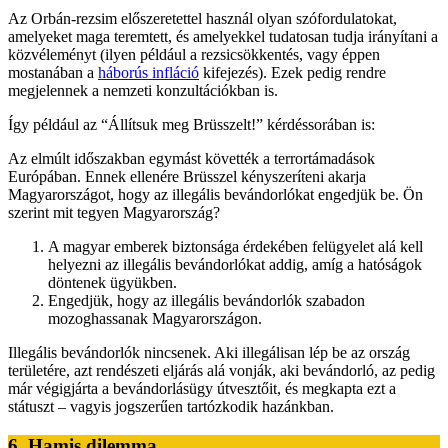
Az Orbán-rezsim előszeretettel használ olyan szófordulatokat,
amelyeket maga teremtett, és amelyekkel tudatosan tudja irányítani a
közvéleményt (ilyen például a rezsicsökkentés, vagy éppen
mostanában a
háborús infláció
kifejezés). Ezek pedig rendre
megjelennek a nemzeti konzultációkban is.
Így például az “Állítsuk meg Brüsszelt!” kérdéssorában is:
Az elmúlt időszakban egymást követték a terrortámadások
Európában. Ennek ellenére Brüsszel kényszeríteni akarja
Magyarországot, hogy az illegális bevándorlókat engedjük be. Ön
szerint mit tegyen Magyarország?
A magyar emberek biztonsága érdekében felügyelet alá kell
helyezni az illegális bevándorlókat addig, amíg a hatóságok
döntenek ügyükben.
Engedjük, hogy az illegális bevándorlók szabadon
mozoghassanak Magyarországon.
Illegális bevándorlók nincsenek. Aki illegálisan lép be az ország
területére, azt rendészeti eljárás alá vonják, aki bevándorló, az pedig
már végigjárta a bevándorlásügy útvesztőit, és megkapta ezt a
státuszt – vagyis jogszerűen tartózkodik hazánkban.
6. Hamis dilemma