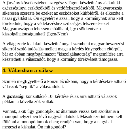
A járvány következtében az egész világon készlethiány alakult ki
egészségügyi eszközökből és védőfelszerelésekből. Magyarország
sikeresen szerezte be ezeket az eszközöket külföldről, és elkezdte a
hazai gyártást is. Ön egyetért-e azzal, hogy a kormánynak arra kell
törekednie, hogy a védekezéshez szükséges felszereléseket
Magyarországon lehessen előállítani, így csökkentve a
kiszolgáltatottságunkat? (Igen/Nem)
A világszerte kialakult készlethiánnyal szembeni magyar beszerzési
sikerről szóló tudósítás mellett maga a kérdés lényegében eltörpül,
bár az abban megfogalmazott “kiszolgáltatottság” megemlítése arra
késztetheti a válaszadót, hogy a kormány törekvéseit támogassa.
4. Válaszban a válasz
Szintén megfigyelhető a konzultációkban, hogy a kérdésekre adható
válaszok “segítik” a válaszadókat.
A gazdasági konzultáció 10. kérdése és az arra adható válaszok
például a következők voltak:
Vannak, akik úgy gondolják, az államnak vissza kell szorítania a
monopolhelyzetben lévő nagyvállalatokat. Mások szerint nem kell
föllépni a monopóliumok ellen; rendjén van, hogy a nagyhal
megeszi a kishalat. Ön mit gondol?