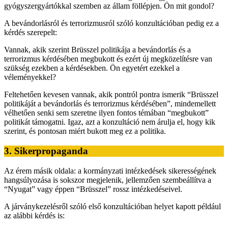
gyógyszergyártókkal szemben az állam föllépjen. Ön mit gondol?
A bevándorlásról és terrorizmusról szóló konzultációban pedig ez a
kérdés szerepelt:
Vannak, akik szerint Brüsszel politikája a bevándorlás és a
terrorizmus kérdésében megbukott és ezért új megközelítésre van
szükség ezekben a kérdésekben. Ön egyetért ezekkel a
véleményekkel?
Feltehetően kevesen vannak, akik pontról pontra ismerik “Brüsszel
politikáját a bevándorlás és terrorizmus kérdésében”, mindemellett
vélhetően senki sem szeretne ilyen fontos témában “megbukott”
politikát támogatni. Igaz, azt a konzultáció nem árulja el, hogy kik
szerint, és pontosan miért bukott meg ez a politika.
3. Sikerpropaganda
Az érem másik oldala: a kormányzati intézkedések sikerességének
hangsúlyozása is sokszor megjelenik, jellemzően szembeállítva a
“Nyugat” vagy éppen “Brüsszel” rossz intézkedéseivel.
A járványkezelésről szóló első konzultációban helyet kapott például
az alábbi kérdés is: