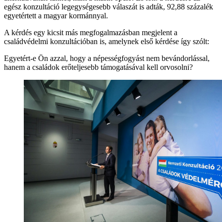
egész konzultáció legegységesebb válaszát is adták, 92,88 százalék
egyetértett a magyar kormánnyal.
A kérdés egy kicsit más megfogalmazásban megjelent a
családvédelmi konzultációban is, amelynek első kérdése így szólt:
Egyetért-e Ön azzal, hogy a népességfogyást nem bevándorlással,
hanem a családok erőteljesebb támogatásával kell orvosolni?