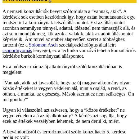
A nemzeti konzultációk bevett szófordulata a “vannak, akik”. A
kérdések sok esetben kezdődnek így, hogy aztán bemutassanak egy,
rendszerint a kormánynak tetsző álláspontot. Ezt az álláspontot
azonban semmilyen ténnyel, adattal, idézettel nem támasztják alá, és
azt sem mondják meg, kik azok a valakik, akik az adott álláspontot
képviselik. Ám mivel az ember alapvetően szeret a többséghez
tartozni (ez a
Solomon Asch
szociálpszichológus által leírt
csoportnyomás
lényege), ez a technika vonzóvá tehetia konzultációs
kérdésbe burkolt kormányzati álláspontot.
Ez a módszer már az új alkotmányról szóló konzultációban is
megjelent:
“Vannak, akik azt javasolják, hogy az új magyar alkotmány olyan
közös értékeket is vegyen védelem alá, mint a család, a rend, az
otthon, a munka, az egészség. Mások szerint ez nem szükséges. Ön
mit gondol?”
Ugyan ki válaszolná azt szívesen, hogy a “közös értékeket” ne
vegye védelem alá az új alkotmány? A kérdés azt sugallja, hogy
ezek az értékek veszélyben lehetnek, de nem derül ki, miért.
A bevándorlásról és terrorizmusról szóló konzultáció 5. kérdése
pedig ez volt: