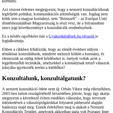
kormány.
Azt viszont érdemes megjegyezni, hogy a nemzeti konzultációknak
legfeljebb politikai, kommunikációs jelentőségük van. Jogilag nem
kötik sem a magyar kormányt, sem “Brüsszelt” – az Európai Unió
döntéshozatalában Magyarország is részt vesz, de a folyamatban
nincs jogi következménye a konzultációk eredményének.
Ez a kérdés egyébként már a
Gyakorikérdések.hu olvasóit
is
foglalkoztatja.
Ebben a cikkben felidézzük, hogy az elmúlt években milyen
témákban konzultáltunk, minderre mennyit költött a kormány, és
elemezzük az eddig feltett kérdéseket is: melyek voltak azok a
legjellemzőbb technikák, amelyekkel a kormánynak tetsző válaszok
irányába igyekezték terelni a kitöltőket?
Konzultálunk, konzultálgatunk?
A nemzeti konzultáció ötlete nem új: Orbán Viktor még ellenzékben,
2005-ben tartott országértékelő beszédében jelezte, hogy úgy akarja
megnyerni a következő évben esedékes választást, hogy tervezett
intézkedéseit a választópolgárokkal folytatott párbeszéd alapján
határozza majd meg. Ennek érdekében meg is alakult a Nemzeti
Konzultációs Testület, amelynek akkoriban tagja volt Pozsgay Imre