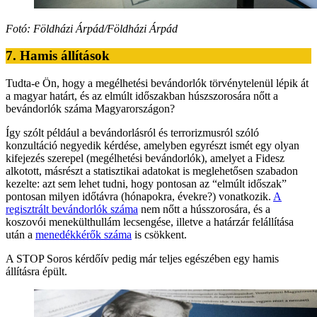
Fotó: Földházi Árpád/Földházi Árpád
7. Hamis állítások
Tudta-e Ön, hogy a megélhetési bevándorlók törvénytelenül lépik át
a magyar határt, és az elmúlt időszakban húszszorosára nőtt a
bevándorlók száma Magyarországon?
Így szólt például a bevándorlásról és terrorizmusról szóló
konzultáció negyedik kérdése, amelyben egyrészt ismét egy olyan
kifejezés szerepel (megélhetési bevándorlók), amelyet a Fidesz
alkotott, másrészt a statisztikai adatokat is meglehetősen szabadon
kezelte: azt sem lehet tudni, hogy pontosan az “elmúlt időszak”
pontosan milyen időtávra (hónapokra, évekre?) vonatkozik.
A
regisztrált bevándorlók száma
nem nőtt a hússzorosára, és a
koszovói menekülthullám lecsengése, illetve a határzár felállítása
után a
menedékkérők száma
is csökkent.
A STOP Soros kérdőív pedig már teljes egészében egy hamis
állításra épült.