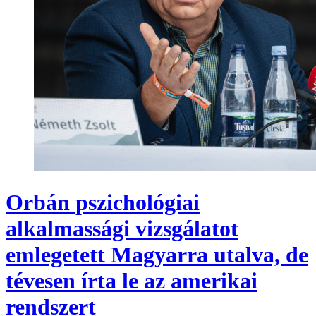
Orbán pszichológiai
alkalmassági vizsgálatot
emlegetett Magyarra utalva, de
tévesen írta le az amerikai
rendszert