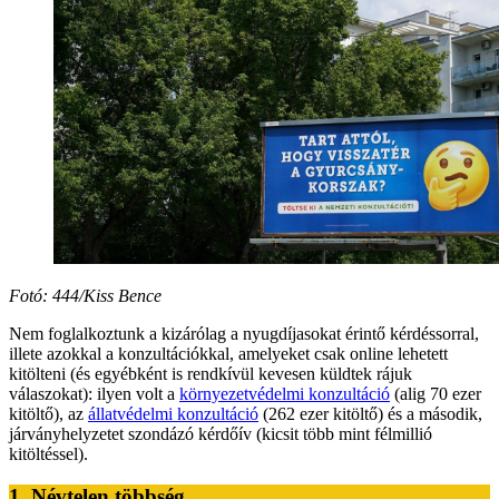
Fotó: 444/Kiss Bence
Nem foglalkoztunk a kizárólag a nyugdíjasokat érintő kérdéssorral,
illete azokkal a konzultációkkal, amelyeket csak online lehetett
kitölteni (és egyébként is rendkívül kevesen küldtek rájuk
válaszokat): ilyen volt a
környezetvédelmi konzultáció
(alig 70 ezer
kitöltő), az
állatvédelmi konzultáció
(262 ezer kitöltő) és a második,
járványhelyzetet szondázó kérdőív (kicsit több mint félmillió
kitöltéssel).
1. Névtelen többség