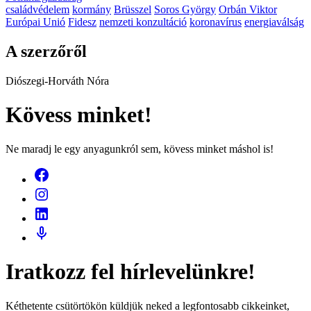
családvédelem
kormány
Brüsszel
Soros György
Orbán Viktor
Európai Unió
Fidesz
nemzeti konzultáció
koronavírus
energiaválság
A szerzőről
Diószegi-Horváth Nóra
Kövess minket!
Ne maradj le egy anyagunkról sem, kövess minket máshol is!
Iratkozz fel hírlevelünkre!
Kéthetente csütörtökön küldjük neked a legfontosabb cikkeinket,