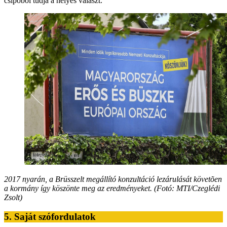
csípőből tudja a helyes választ.
2017 nyarán, a Brüsszelt megállító konzultáció lezárulását követõen
a kormány így köszönte meg az eredményeket. (Fotó: MTI/Czeglédi
Zsolt)
5. Saját szófordulatok