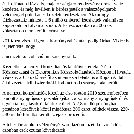
és Hoffmann Rózsa is, majd országjáró rendezvénysorozat vette
kezdetét, és még levélben is kérdezgették a választópolgárok
véleményét politikai és közéleti kérdésekben. Akkor úgy
tájékoztattak: mintegy 1,6 millió emberrel létesítettek valamilyen
kapcsolatot a folyamat során. A Fidesz azonban a 2006-os
választáson nem került kormányra.
2010-ben viszont igen, a kormányváltás után pedig Orbán Viktor be
is jelentette, hogy
a nemzeti konzultációt intézményesítik.
Kezdetben a nemzeti konzultációs kérdőívek értékelését a
Közigazgatási és Elektronikus Közszolgáltatások Központi Hivatala
végezte, 2015 októberétől azonban ez a feladat is a Rogán Antal
által vezetett Miniszterelnöki Kabinetiroda szárnyai alá került.
A nemzeti konzultációk közül az első rögtön 2010 szeptemberében
landolt a nyugdíjasok postaládájában, a kormány a nyugdíjakról és
egyéb támogatásokról kérdezte őket. A 2,8 millió példányban
postázott kérdőívek közül mindössze 200 ezret küldtek vissza. 220-
230 millió forintba került az egész procedúra.
A teljes társadalom véleményét szondázó nemzeti konzultációk
azonban csak ezután következtek.