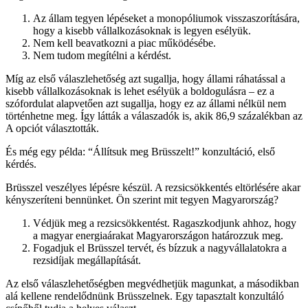
Az állam tegyen lépéseket a monopóliumok visszaszorítására,
hogy a kisebb vállalkozásoknak is legyen esélyük.
Nem kell beavatkozni a piac működésébe.
Nem tudom megítélni a kérdést.
Míg az első válaszlehetőség azt sugallja, hogy állami ráhatással a
kisebb vállalkozásoknak is lehet esélyük a boldogulásra – ez a
szófordulat alapvetően azt sugallja, hogy ez az állami nélkül nem
történhetne meg. Így látták a válaszadók is, akik 86,9 százalékban az
A opciót választották.
És még egy példa: “Állítsuk meg Brüsszelt!” konzultáció, első
kérdés.
Brüsszel veszélyes lépésre készül. A rezsicsökkentés eltörlésére akar
kényszeríteni bennünket. Ön szerint mit tegyen Magyarország?
Védjük meg a rezsicsökkentést. Ragaszkodjunk ahhoz, hogy
a magyar energiaárakat Magyarországon határozzuk meg.
Fogadjuk el Brüsszel tervét, és bízzuk a nagyvállalatokra a
rezsidíjak megállapítását.
Az első válaszlehetőségben megvédhetjük magunkat, a másodikban
alá kellene rendelődnünk Brüsszelnek. Egy tapasztalt konzultáló