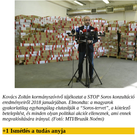
Kovács Zoltán kormányszóvivő tájékoztat a STOP Soros konzultáció
eredményeiről 2018 januárjában. Elmondta: a magyarok
gyakorlatilag egyhangúlag elutasítják a “Soros-tervet”, a kötelező
betelepítést, és minden olyan politikai akciót elleneznek, ami ennek
megvalósítására irányul. (Fotó: MTI/Bruzák Noémi)
+1 Ismétlés a tudás anyja