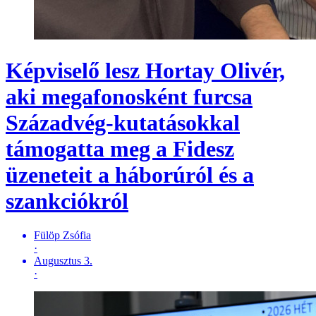
Képviselő lesz Hortay Olivér,
aki megafonosként furcsa
Századvég-kutatásokkal
támogatta meg a Fidesz
üzeneteit a háborúról és a
szankciókról
Fülöp Zsófia
·
Augusztus 3.
·