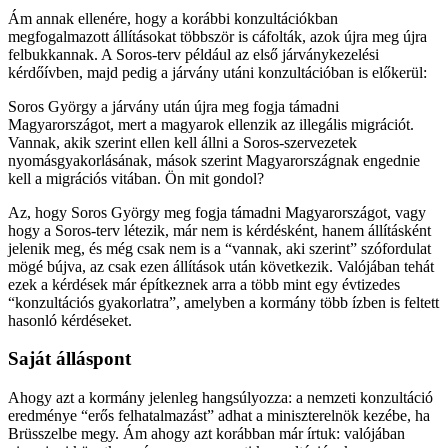
Ám annak ellenére, hogy a korábbi konzultációkban
megfogalmazott állításokat többször is cáfolták, azok újra meg újra
felbukkannak. A Soros-terv például az első járványkezelési
kérdőívben, majd pedig a járvány utáni konzultációban is előkerül:
Soros György a járvány után újra meg fogja támadni
Magyarországot, mert a magyarok ellenzik az illegális migrációt.
Vannak, akik szerint ellen kell állni a Soros-szervezetek
nyomásgyakorlásának, mások szerint Magyarországnak engednie
kell a migrációs vitában. Ön mit gondol?
Az, hogy Soros György meg fogja támadni Magyarországot, vagy
hogy a Soros-terv létezik, már nem is kérdésként, hanem állításként
jelenik meg, és még csak nem is a “vannak, aki szerint” szófordulat
mögé bújva, az csak ezen állítások után következik. Valójában tehát
ezek a kérdések már építkeznek arra a több mint egy évtizedes
“konzultációs gyakorlatra”, amelyben a kormány több ízben is feltett
hasonló kérdéseket.
Saját álláspont
Ahogy azt a kormány jelenleg hangsúlyozza: a nemzeti konzultáció
eredménye “erős felhatalmazást” adhat a miniszterelnök kezébe, ha
Brüsszelbe megy. Ám ahogy azt korábban már írtuk: valójában