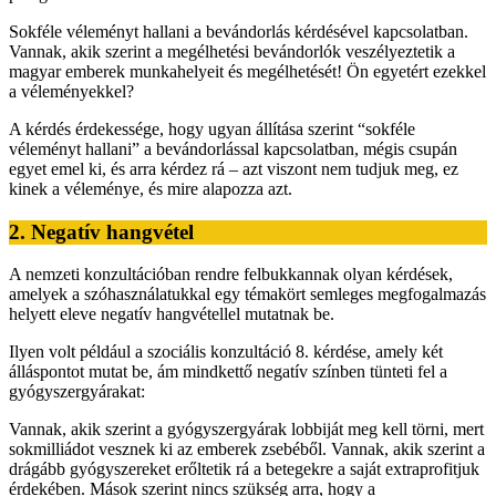
Sokféle véleményt hallani a bevándorlás kérdésével kapcsolatban.
Vannak, akik szerint a megélhetési bevándorlók veszélyeztetik a
magyar emberek munkahelyeit és megélhetését! Ön egyetért ezekkel
a véleményekkel?
A kérdés érdekessége, hogy ugyan állítása szerint “sokféle
véleményt hallani” a bevándorlással kapcsolatban, mégis csupán
egyet emel ki, és arra kérdez rá – azt viszont nem tudjuk meg, ez
kinek a véleménye, és mire alapozza azt.
2. Negatív hangvétel
A nemzeti konzultációban rendre felbukkannak olyan kérdések,
amelyek a szóhasználatukkal egy témakört semleges megfogalmazás
helyett eleve negatív hangvétellel mutatnak be.
Ilyen volt például a szociális konzultáció 8. kérdése, amely két
álláspontot mutat be, ám mindkettő negatív színben tünteti fel a
gyógyszergyárakat:
Vannak, akik szerint a gyógyszergyárak lobbiját meg kell törni, mert
sokmilliádot vesznek ki az emberek zsebéből. Vannak, akik szerint a
drágább gyógyszereket erőltetik rá a betegekre a saját extraprofitjuk
érdekében. Mások szerint nincs szükség arra, hogy a