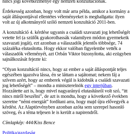
nincs jogi következménye egy nemzeti konzultációnak.
Érdekesség azonban, hogy volt már arra példa, amikor a kormány a
saját álláspontjával ellentétes véleményeket is meghallgatta: ilyen
volt az új alkotmányról szóló nemzeti konzultáció 2011-ben.
A konzultáció 4. kérdése ugyanis a családi szavazati jog lehetőségét
vetette fel (a szülők gyakorolhassák valamilyen módon gyermekeik
szavazati jogát), ezt azonban a válaszadók jelentős többsége, 74
százaléka elutasította. Hogy ekkor valóban figyelembe vették a
válaszadók véleményét, azt Orbán Viktor bizonyította, aki ezügyben
sajnálkozását fejezte ki:
“Olyan konzultáció nincs, hogy az ember a saját álláspontját teljes
egészében igazolva lássa, én se láttam a sajátomat; nekem fáj a
szívem azért, hogy az emberek végül is kidobták a családi szavazati
jog lehetőségét” – mondta a miniszterelnök
egy interjúban
.
Hozzátette azt is, hogy mivel nagyarányú elutasításról volt szó, “itt
nincs miről beszélni”, de azt is mondta, hogy a következő években
szeretne “némi energiát” fordítani arra, hogy majd újra elővegyék a
kérdést. Az Alaptörvényben azonban azóta sem szerepel hasonló
szöveg, és a téma teljesen le is került a napirendről.
Címlapkép: 444/Kiss Bence
Politika/gazdaság