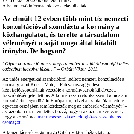
Ezt a cikket 2022 októberében írtuk.
A benne lévő információk azóta elavulhattak.
Az elmúlt 12 évben több mint tíz nemzeti
konzultációval szondázta a kormány a
közhangulatot, és terelte a társadalom
véleményét a saját maga által kitalált
irányba. De hogyan?
“Olyan konzultáció nincs, hogy az ember a saját álláspontját teljes
egészében igazolva lássa…” – Orbán Viktor, 2011.
Az uniós energetikai szankciókról indított nemzeti konzultációt a
kormány, amit Kocsis Máté, a Fidesz országgyűlési
képviselőcsoportjának vezetője a kormánypártok kihelyezett
frakcióülésén jelentett be. A kormányzati retorika szerint a mostani
konzultáció “egyedülálló Európában, mivel a szankciókról eddig
egyetlen országban sem kérdezték meg az emberek véleményét” –
azt azonban már nem tették hozzá, hogy csak azután kérdeznek,
hogy a kormány a
már megszavazta az eddigi összes szankciós
csomagot.
A konzultációról végül maga Orbán Viktor tájékoztatta az