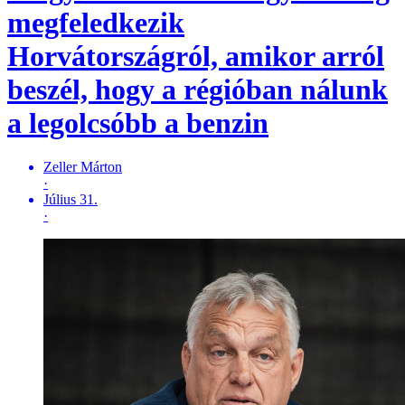
megfeledkezik
Horvátországról, amikor arról
beszél, hogy a régióban nálunk
a legolcsóbb a benzin
Zeller Márton
·
Július 31.
·