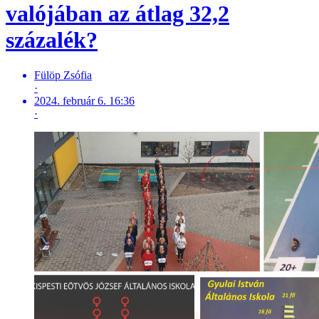
valójában az átlag 32,2
százalék?
Fülöp Zsófia
·
2024. február 6. 16:36
·