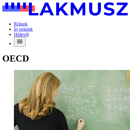
Rólunk
Írj nekünk
Hírlevél
OECD