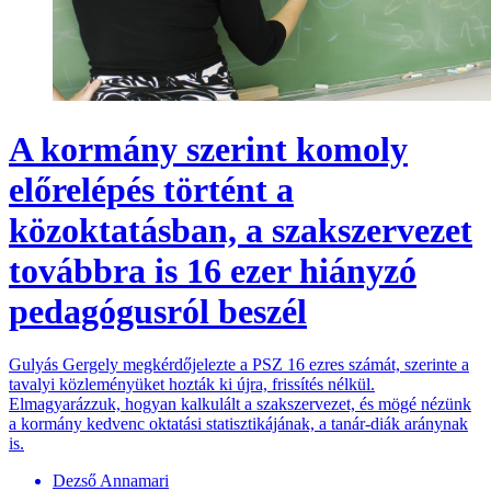
A kormány szerint komoly
előrelépés történt a
közoktatásban, a szakszervezet
továbbra is 16 ezer hiányzó
pedagógusról beszél
Gulyás Gergely megkérdőjelezte a PSZ 16 ezres számát, szerinte a
tavalyi közleményüket hozták ki újra, frissítés nélkül.
Elmagyarázzuk, hogyan kalkulált a szakszervezet, és mögé nézünk
a kormány kedvenc oktatási statisztikájának, a tanár-diák aránynak
is.
Dezső Annamari