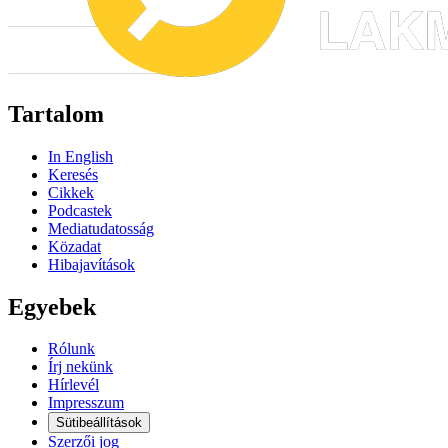
Tartalom
In English
Keresés
Cikkek
Podcastek
Mediatudatosság
Közadat
Hibajavítások
Egyebek
Rólunk
Írj nekünk
Hírlevél
Impresszum
Sütibeállítások
Szerzői jog