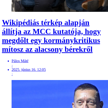
Wikipédiás térkép alapján
állítja az MCC kutatója, hogy
megdőlt egy kormánykritikus
mítosz az alacsony bérekről
Pálos Máté
·
2025. június 16. 12:05
·