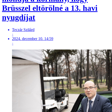
Brüsszel eltörölné a 13. havi
nyugdíjat
Teczár Szilárd
·
2024. december 10. 14:59
·