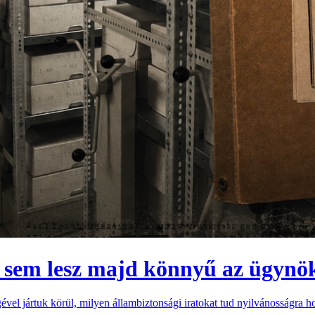
i sem lesz majd könnyű az ügynö
gével jártuk körül, milyen állambiztonsági iratokat tud nyilvánosságra