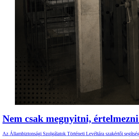
Nem csak megnyitni, értelmezn
Az Állambiztonsági Szolgálatok Történeti Levéltára szakértői segítsé