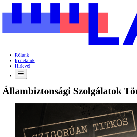
Rólunk
Írj nekünk
Hírlevél
Állambiztonsági Szolgálatok Tör