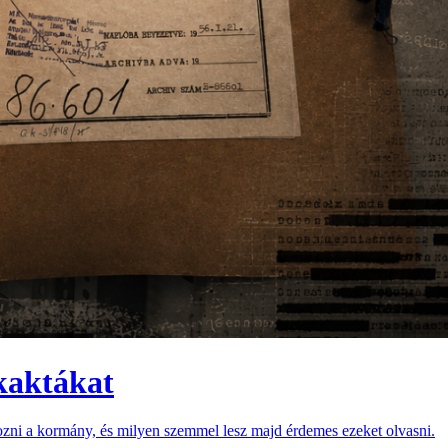
kaktákat
 hozni a kormány, és milyen szemmel lesz majd érdemes ezeket olvasni.