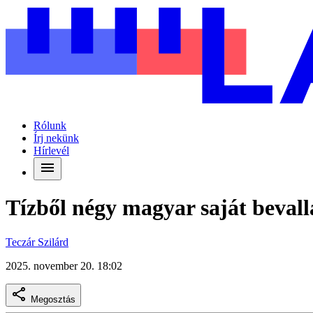
Rólunk
Írj nekünk
Hírlevél
Tízből négy magyar saját bevall
Teczár Szilárd
2025. november 20. 18:02
Megosztás