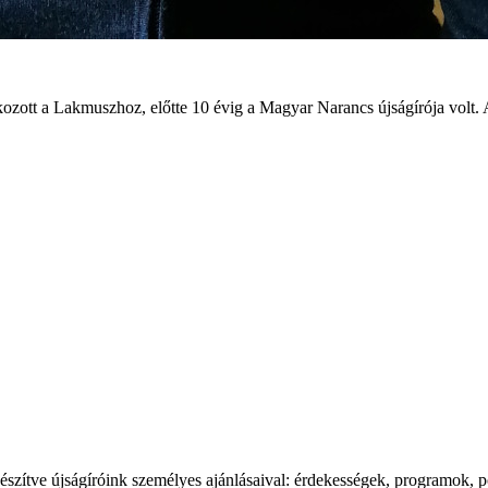
ozott a Lakmuszhoz, előtte 10 évig a Magyar Narancs újságírója volt. 
észítve újságíróink személyes ajánlásaival: érdekességek, programok, p