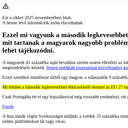
Ezt a cikket 2025 novemberében írtuk.
A benne lévő információk azóta elavulhattak.
Ezzel mi vagyunk a második legkevesebbet 
mit tartanak a magyarok nagyobb problémán
lehet tájékozódni.
A magyarok 41 százaléka saját bevallása szerint sosem ellenőrzi az i
megrendelésére készült,
frissen publikált összeurópai közvélemény-ku
Ezzel szemben mindössze tízből egy magyar, a válaszadók 9 százaléka
Mi lettünk a második legkevesebbet fektcsekkelő nemzet az EU 27 ta
Csak Portugália ért el egy hajszálnyival még rosszabb eredményt, ott
Forrás
A lista másik végén Svédországot találjuk: a svédek 35 százaléka mon
online platformokon lát vagy olvas.