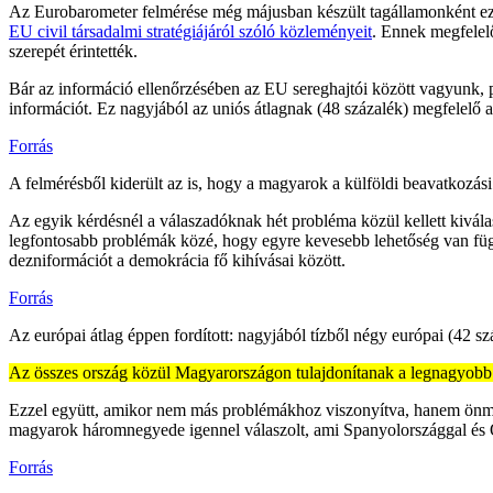
Az Eurobarometer felmérése még májusban készült tagállamonként eze
EU civil társadalmi stratégiájáról szóló közleményeit
. Ennek megfelelő
szerepét érintették.
Bár az információ ellenőrzésében az EU sereghajtói között vagyunk,
információt. Ez nagyjából az uniós átlagnak (48 százalék) megfelelő a
Forrás
A felmérésből kiderült az is, hogy a magyarok a külföldi beavatkozás
Az egyik kérdésnél a válaszadóknak hét probléma közül kellett kivála
legfontosabb problémák közé, hogy egyre kevesebb lehetőség van függ
dezniformációt a demokrácia fő kihívásai között.
Forrás
Az európai átlag éppen fordított: nagyjából tízből négy európai (42 s
Az összes ország közül Magyarországon tulajdonítanak a legnagyobb j
Ezzel együtt, amikor nem más problémákhoz viszonyítva, hanem önmag
magyarok háromnegyede igennel válaszolt, ami Spanyolországgal és 
Forrás