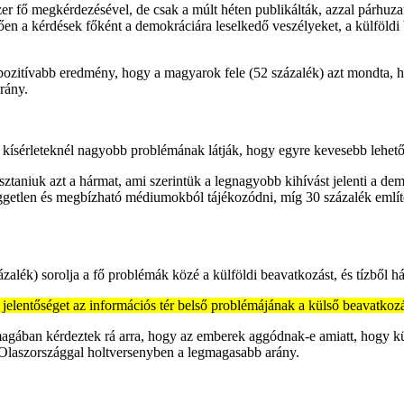
r fő megkérdezésével, de csak a múlt héten publikálták, azzal párhu
en a kérdések főként a demokráciára leselkedő veszélyeket, a külföldi be
 pozitívabb eredmény, hogy a magyarok fele (52 százalék) azt mondta
rány.
i kísérleteknél nagyobb problémának látják, hogy egyre kevesebb lehet
sztaniuk azt a hármat, ami szerintük a legnagyobb kihívást jelenti a d
etlen és megbízható médiumokból tájékozódni, míg 30 százalék említette
zázalék) sorolja a fő problémák közé a külföldi beavatkozást, és tízből
elentőséget az információs tér belső problémájának a külső beavatkoz
ában kérdeztek rá arra, hogy az emberek aggódnak-e amiatt, hogy kül
Olaszországgal holtversenyben a legmagasabb arány.