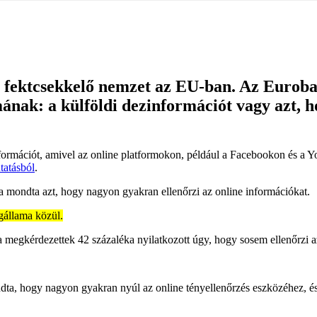
fektcsekkelő nemzet az EU-ban. Az Eurobaro
ak: a külföldi dezinformációt vagy azt, h
nformációt, amivel az online platformokon, például a Facebookon és a Y
tatásból
.
 mondta azt, hogy nagyon gyakran ellenőrzi az online információkat.
gállama közül.
 a megkérdezettek 42 százaléka nyilatkozott úgy, hogy sosem ellenőrzi 
dta, hogy nagyon gyakran nyúl az online tényellenőrzés eszközéhez, és 