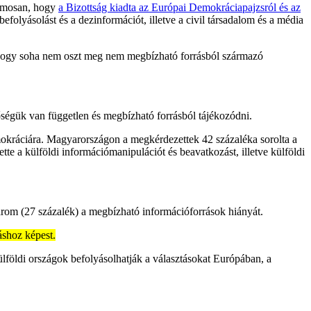
zamosan, hogy
a Bizottság kiadta az Európai Demokráciapajzsról és az
folyásolást és a dezinformációt, illetve a civil társadalom és a média
, hogy soha nem oszt meg nem megbízható forrásból származó
őségük van független és megbízható forrásból tájékozódni.
emokráciára. Magyarországon a megkérdezettek 42 százaléka sorolta a
 a külföldi információmanipulációt és beavatkozást, illetve külföldi
 három (27 százalék) a megbízható információforrások hiányát.
áshoz képest.
földi országok befolyásolhatják a választásokat Európában, a