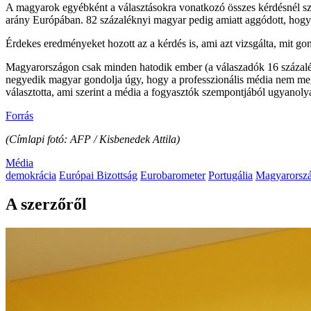
A magyarok egyébként a választásokra vonatkozó összes kérdésnél sz
arány Európában. 82 százaléknyi magyar pedig amiatt aggódott, hogy
Érdekes eredményeket hozott az a kérdés is, ami azt vizsgálta, mit go
Magyarországon csak minden hatodik ember (a válaszadók 16 százalék
negyedik magyar gondolja úgy, hogy a professzionális média nem megb
választotta, ami szerint a média a fogyasztók szempontjából ugyanolya
Forrás
(Címlapi fotó: AFP / Kisbenedek Attila)
Média
demokrácia
Európai Bizottság
Eurobarometer
Portugália
Magyarorsz
A szerzőről