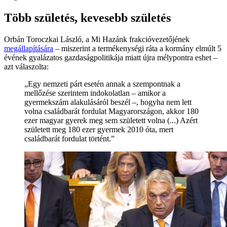
Több születés, kevesebb születés
Orbán Toroczkai László, a Mi Hazánk frakcióvezetőjének
megállapítására
– miszerint a termékenységi ráta a kormány elmúlt 5
évének gyalázatos gazdaságpolitikája miatt újra mélypontra eshet –
azt válaszolta:
„Egy nemzeti párt esetén annak a szempontnak a
mellőzése szerintem indokolatlan – amikor a
gyermekszám alakulásáról beszél –, hogyha nem lett
volna családbarát fordulat Magyarországon, akkor 180
ezer magyar gyerek meg sem született volna (...) Azért
született meg 180 ezer gyermek 2010 óta, mert
családbarát fordulat történt.”