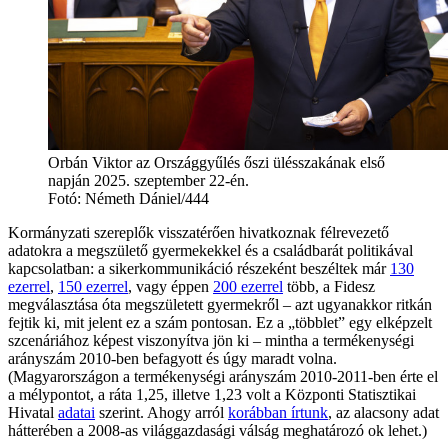
Orbán Viktor az Országgyűlés őszi ülésszakának első
napján 2025. szeptember 22-én.
Fotó:
Németh Dániel/444
Kormányzati szereplők visszatérően hivatkoznak félrevezető
adatokra a megszülető gyermekekkel és a családbarát politikával
kapcsolatban: a sikerkommunikáció részeként beszéltek már
130
ezerrel
,
150 ezerrel
, vagy éppen
200 ezerrel
több, a Fidesz
megválasztása óta megszületett gyermekről – azt ugyanakkor ritkán
fejtik ki, mit jelent ez a szám pontosan. Ez a „többlet” egy elképzelt
szcenáriához képest viszonyítva jön ki – mintha a termékenységi
arányszám 2010-ben befagyott és úgy maradt volna.
(Magyarországon a termékenységi arányszám 2010-2011-ben érte el
a mélypontot, a ráta 1,25, illetve 1,23 volt a Központi Statisztikai
Hivatal
adatai
szerint. Ahogy arról
korábban írtunk
, az alacsony adat
hátterében a 2008-as világgazdasági válság meghatározó ok lehet.)