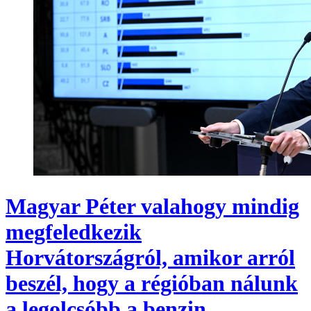
Magyar Péter valahogy mindig
megfeledkezik
Horvátországról, amikor arról
beszél, hogy a régióban nálunk
a legolcsóbb a benzin