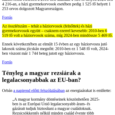
4 216-an, a házi gyermekorvosok esetében pedig 1 525 fő helyett 1
253 orvos dolgozott Magyarországon.
Forrás
Az összlétszám – tehát a háziorvosok (felnőttek) és házi
gyermekorvosok együtt – csaknem ezerrel kevesebb: 2010-ben 6
519 fő volt a háziorvosok száma, míg 2024-ben mindössze 5 469 fő.
Ennek következtében az elmúlt 15 évben az egy háziorvosra jutó
lakosok száma jócskán megnőtt: 2010-ben ez 1 548 fő volt, 2024-
ben viszont már 1 744 beteg jutott egy háziorvosra.
Forrás
Tényleg a magyar rezsiárak a
legalacsonyabbak az EU-ban?
Orbán
a napirend előtti felszólalásában
az energiaárakat is említette:
„A magyar kormány döntéseinek köszönhetően 2025-
ben is az Európai Unió legalacsonyabb áram- és
gázárait tudjuk biztosítani a magyar családoknak.
Rezsicsökkentés nélkül minden család évente több