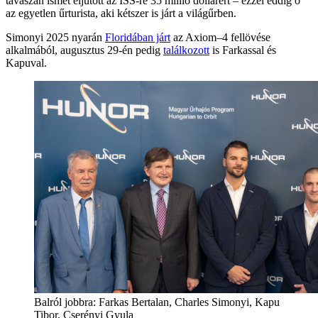
tavaszán ismét eljutott az ISS-re 35 millió dollárért – ezzel eddig ő
az egyetlen űrturista, aki kétszer is járt a világűrben.
Simonyi 2025 nyarán
Floridában járt
az Axiom–4 fellövése
alkalmából, augusztus 29-én pedig
találkozott
is Farkassal és
Kapuval.
Balról jobbra: Farkas Bertalan, Charles Simonyi, Kapu
Tibor, Cserényi Gyula