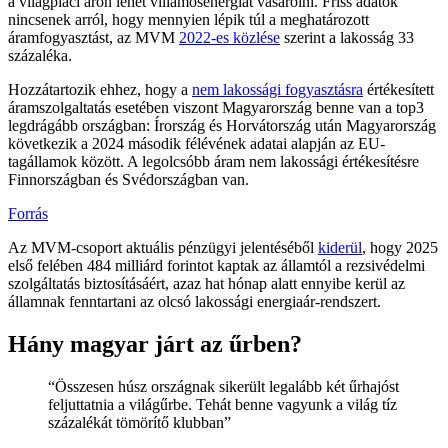
a világpiaci áron lehet villamosenergiát vásárolni. Friss adatok
nincsenek arról, hogy mennyien lépik túl a meghatározott
áramfogyasztást, az MVM
2022-es közlése
szerint a lakosság 33
százaléka.
Hozzátartozik ehhez, hogy a
nem lakossági fogyasztásra
értékesített
áramszolgaltatás esetében viszont Magyarország benne van a top3
legdrágább országban: Írország és Horvátország után Magyarország
következik a 2024 második félévének adatai alapján az EU-
tagállamok között. A legolcsóbb áram nem lakossági értékesítésre
Finnországban és Svédországban van.
Forrás
Az MVM-csoport aktuális pénzügyi jelentéséből
kiderül
, hogy 2025
első felében 484 milliárd forintot kaptak az államtól a rezsivédelmi
szolgáltatás biztosításáért, azaz hat hónap alatt ennyibe kerül az
államnak fenntartani az olcsó lakossági energiaár-rendszert.
Hány magyar járt az űrben?
“Összesen húsz országnak sikerült legalább két űrhajóst
feljuttatnia a világűrbe. Tehát benne vagyunk a világ tíz
százalékát tömörítő klubban”