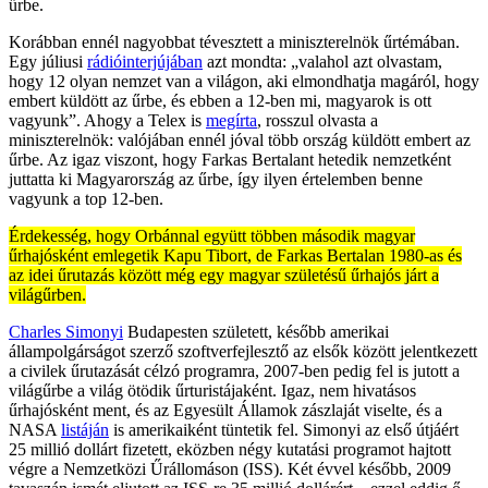
űrbe.
Korábban ennél nagyobbat tévesztett a miniszterelnök űrtémában.
Egy júliusi
rádióinterjújában
azt mondta: „valahol azt olvastam,
hogy 12 olyan nemzet van a világon, aki elmondhatja magáról, hogy
embert küldött az űrbe, és ebben a 12-ben mi, magyarok is ott
vagyunk”. Ahogy a Telex is
megírta
, rosszul olvasta a
miniszterelnök: valójában ennél jóval több ország küldött embert az
űrbe. Az igaz viszont, hogy Farkas Bertalant hetedik nemzetként
juttatta ki Magyarország az űrbe, így ilyen értelemben benne
vagyunk a top 12-ben.
Érdekesség, hogy Orbánnal együtt többen második magyar
űrhajósként emlegetik Kapu Tibort, de Farkas Bertalan 1980-as és
az idei űrutazás között még egy magyar születésű űrhajós járt a
világűrben.
Charles Simonyi
Budapesten született, később amerikai
állampolgárságot szerző szoftverfejlesztő az elsők között jelentkezett
a civilek űrutazását célzó programra, 2007-ben pedig fel is jutott a
világűrbe a világ ötödik űrturistájaként. Igaz, nem hivatásos
űrhajósként ment, és az Egyesült Államok zászlaját viselte, és a
NASA
listáján
is amerikaiként tüntetik fel. Simonyi az első útjáért
25 millió dollárt fizetett, eközben négy kutatási programot hajtott
végre a Nemzetközi Űrállomáson (ISS). Két évvel később, 2009