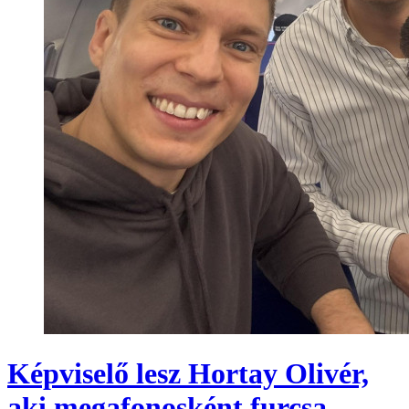
Képviselő lesz Hortay Olivér,
aki megafonosként furcsa