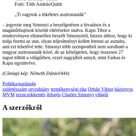
Fotó:
Tóth András/Qubit
„Ti vagytok a tökéletes asztronauták”
– jegyezte meg Simonyi a beszélgetésen a hivatásos és a
magánűrhajósok közötti eltérésekre utalva. Kapu Tibor a
rendezvényen elismerően beszélt Simonyiról, hiszen ahhoz, hogy ki
tudja fizetni az utat, olyan teljesítményt kellett letenni az asztalra,
ami ezt lehetővé tette. Simonyi több szempontból nem sorolható a
magyar asztronauták közé, de az kétségtelen, hogy összesen 27
napot töltött a világűrben, ezzel nagyjából annyit, mint Farkas és
Kapu együttvéve.
(Címlapi kép: Németh Dániel/444)
Politika/gazdaság
születésszám
orvoshiány
termékenységi ráta
Orbán Viktor
háziorvos
MVM
rezsicsökkentés
űrhajós
Charles Simonyi
világűr
A szerzőkről