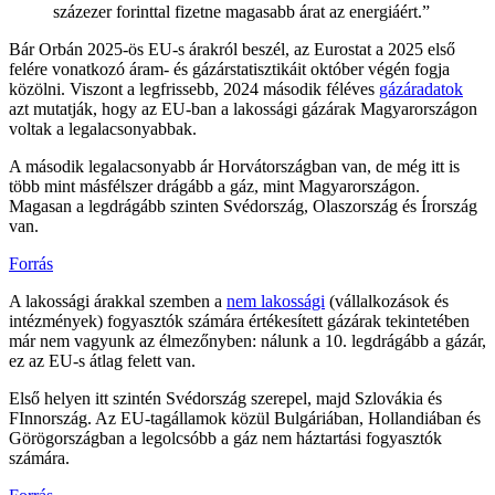
százezer forinttal fizetne magasabb árat az energiáért.”
Bár Orbán 2025-ös EU-s árakról beszél, az Eurostat a 2025 első
felére vonatkozó áram- és gázárstatisztikáit október végén fogja
közölni. Viszont a legfrissebb, 2024 második féléves
gázáradatok
azt mutatják, hogy az EU-ban a lakossági gázárak Magyarországon
voltak a legalacsonyabbak.
A második legalacsonyabb ár Horvátországban van, de még itt is
több mint másfélszer drágább a gáz, mint Magyarországon.
Magasan a legdrágább szinten Svédország, Olaszország és Írország
van.
Forrás
A lakossági árakkal szemben a
nem lakossági
(vállalkozások és
intézmények) fogyasztók számára értékesített gázárak tekintetében
már nem vagyunk az élmezőnyben: nálunk a 10. legdrágább a gázár,
ez az EU-s átlag felett van.
Első helyen itt szintén Svédország szerepel, majd Szlovákia és
FInnország. Az EU-tagállamok közül Bulgáriában, Hollandiában és
Görögországban a legolcsóbb a gáz nem háztartási fogyasztók
számára.