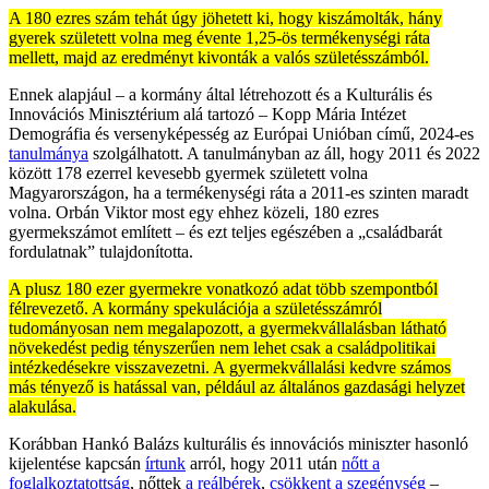
A 180 ezres szám tehát úgy jöhetett ki, hogy kiszámolták, hány
gyerek született volna meg évente 1,25-ös termékenységi ráta
mellett, majd az eredményt kivonták a valós születésszámból.
Ennek alapjául – a kormány által létrehozott és a Kulturális és
Innovációs Minisztérium alá tartozó – Kopp Mária Intézet
Demográfia és versenyképesség az Európai Unióban című, 2024-es
tanulmánya
szolgálhatott. A tanulmányban az áll, hogy 2011 és 2022
között 178 ezerrel kevesebb gyermek született volna
Magyarországon, ha a termékenységi ráta a 2011-es szinten maradt
volna. Orbán Viktor most egy ehhez közeli, 180 ezres
gyermekszámot említett – és ezt teljes egészében a „családbarát
fordulatnak” tulajdonította.
A plusz 180 ezer gyermekre vonatkozó adat több szempontból
félrevezető. A kormány spekulációja a születésszámról
tudományosan nem megalapozott, a gyermekvállalásban látható
növekedést pedig tényszerűen nem lehet csak a családpolitikai
intézkedésekre visszavezetni. A gyermekvállalási kedvre számos
más tényező is hatással van, például az általános gazdasági helyzet
alakulása.
Korábban Hankó Balázs kulturális és innovációs miniszter hasonló
kijelentése kapcsán
írtunk
arról, hogy 2011 után
nőtt a
foglalkoztatottság
, nőttek
a reálbérek
,
csökkent a szegénység
–