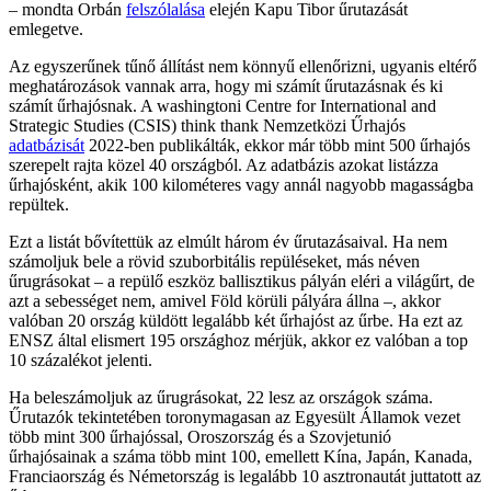
– mondta Orbán
felszólalása
elején Kapu Tibor űrutazását
emlegetve.
Az egyszerűnek tűnő állítást nem könnyű ellenőrizni, ugyanis eltérő
meghatározások vannak arra, hogy mi számít űrutazásnak és ki
számít űrhajósnak. A washingtoni Centre for International and
Strategic Studies (CSIS) think thank Nemzetközi Űrhajós
adatbázisát
2022-ben publikálták, ekkor már több mint 500 űrhajós
szerepelt rajta közel 40 országból. Az adatbázis azokat listázza
űrhajósként, akik 100 kilométeres vagy annál nagyobb magasságba
repültek.
Ezt a listát bővítettük az elmúlt három év űrutazásaival. Ha nem
számoljuk bele a rövid szuborbitális repüléseket, más néven
űrugrásokat – a repülő eszköz ballisztikus pályán eléri a világűrt, de
azt a sebességet nem, amivel Föld körüli pályára állna –, akkor
valóban 20 ország küldött legalább két űrhajóst az űrbe. Ha ezt az
ENSZ által elismert 195 országhoz mérjük, akkor ez valóban a top
10 százalékot jelenti.
Ha beleszámoljuk az űrugrásokat, 22 lesz az országok száma.
Űrutazók tekintetében toronymagasan az Egyesült Államok vezet
több mint 300 űrhajóssal, Oroszország és a Szovjetunió
űrhajósainak a száma több mint 100, emellett Kína, Japán, Kanada,
Franciaország és Németország is legalább 10 asztronautát juttatott az