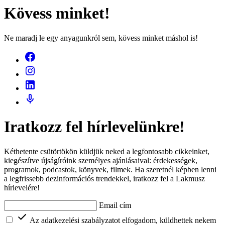
Kövess minket!
Ne maradj le egy anyagunkról sem, kövess minket máshol is!
Iratkozz fel hírlevelünkre!
Kéthetente csütörtökön küldjük neked a legfontosabb cikkeinket,
kiegészítve újságíróink személyes ajánlásaival: érdekességek,
programok, podcastok, könyvek, filmek. Ha szeretnél képben lenni
a legfrissebb dezinformációs trendekkel, iratkozz fel a Lakmusz
hírlevelére!
Email cím
Az adatkezelési szabályzatot elfogadom, küldhettek nekem