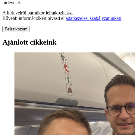
hírlevelet.
A hírlevélről bármikor leiratkozhatsz.
Bővebb információkért olvasd el
adatkezelési szabályzatunkat!
Feliratkozom
Ajánlott cikkeink