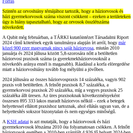
Forrás
Szintén az orvoshiány témájához tartozik, hogy a háziorvosok és
házi gyermekorvosok száma viszont csökkent – ezeken a területeken
úgy is hiány tapasztalható, hogy az orvosok összlétszáma
növekedett.
A Qubit még februárban, a TÁRKI kutatóintézet Társadalmi Riport
2024 című kötetének egyik tanulmánya alapján írt arról, hogy
már
közel 900 ezer magyarnak nincs saját háziorvosa
, miután 2010
januárja és 2024 júliusa között 5,8-szorosára nőtt a betöltetlen
háziorvosi praxisok száma (a gyerekmekháziorvosoknál a
növekedés aránya ennél is magasabb). Ráadásul a korfa elöregedése
miatt a háziorvoshiány tovább fog mélyülni a jövőben.
2024 júliusára az összes háziorvospraxis 14 százaléka, vagyis 902
praxis volt betöltetlen. A felnőtt praxisok 8,7 százaléka, a
gyermekorvosi praxisok 20 százaléka, míg a vegyes praxisok 25
százaléka állt üresen. Az üres praxisoknak következményeként
összesen 895 333 lakos maradt háziorvos nélkül – ezek a betegek
helyettessel ellátott praxishoz tartoznak, ahol ellátás ugyan van, de a
helyettesítés sokszor bizonytalan és nem egységes minőségű.
A
KSH adatai
is azt mutatják, hogy a háziorvosok és házi
gyermekorvosok létszáma 2010 óta folyamatosan csökken. A felnőtt
háziorvosok esetében a 2010-ben számlált 4 926 fő helyett 2024-ben