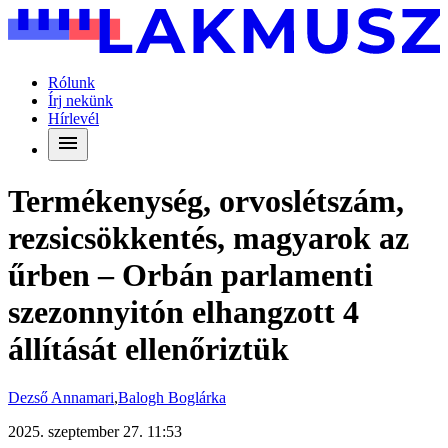
Rólunk
Írj nekünk
Hírlevél
Termékenység, orvoslétszám,
rezsicsökkentés, magyarok az
űrben – Orbán parlamenti
szezonnyitón elhangzott 4
állítását ellenőriztük
Dezső Annamari
,
Balogh Boglárka
2025. szeptember 27. 11:53