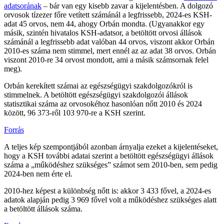
adatsorának
– bár van egy kisebb zavar a kijelentésben. A dolgozó
orvosok tízezer főre vetített számánál a legfrissebb, 2024-es KSH-
adat 45 orvos, nem 44, ahogy Orbán mondta. (Ugyanakkor egy
másik, szintén hivatalos KSH-adatsor, a betöltött orvosi állások
számánál a legfrissebb adat valóban 44 orvos, viszont akkor Orbán
2010-es száma nem stimmel, mert ennél az az adat 38 orvos. Orbán
viszont 2010-re 34 orvost mondott, ami a másik számsornak felel
meg).
Orbán kerekített számai az egészségügyi szakdolgozókról is
stimmelnek. A betöltött egészségügyi szakdolgozói állások
statisztikai száma az orvosokéhoz hasonlóan nőtt 2010 és 2024
között, 96 373-ről 103 970-re a KSH szerint.
Forrás
A teljes kép szempontjából azonban árnyalja ezeket a kijelentéseket,
hogy a KSH további adatai szerint a betöltött egészségügyi állások
száma a „működéshez szükséges” számot sem 2010-ben, sem pedig
2024-ben nem érte el.
2010-hez képest a különbség nőtt is: akkor 3 433 fővel, a 2024-es
adatok alapján pedig 3 969 fővel volt a működéshez szükséges alatt
a betöltött állások száma.