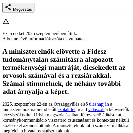
Megosztás
Ezt a cikket 2025 szeptemberében írtuk.
A benne lévő információk azóta elavulhattak.
A miniszterelnök elővette a Fidesz
tudománytalan számításra alapozott
termékenységi mantráját, dicsekedett az
orvosok számával és a rezsiárakkal.
Számai stimmelnek, de néhány további
adat árnyalja a képet.
2025. szeptember 22-én az Országgyűlés első
ülésnapján
a
miniszterelnök napirend előtt
szólalt fel
, majd
válaszolt
a képviselők
hozzászólásaira. Orbán megszólalásaiban félrevezető állításokat, a
kormánykommunikáció visszatérő csúsztatásait és kontextus nélküli
közléseket azonosítottunk. A miniszterelnök több számszerű állítása
megfelelt a hivatalos statisztikáknak.