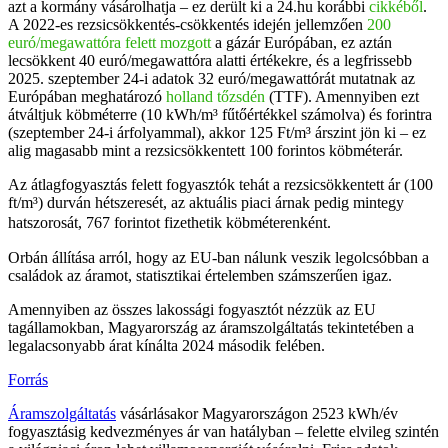
azt a kormány vásárolhatja – ez derült ki a 24.hu korábbi
cikkéből
.
A 2022-es rezsicsökkentés-csökkentés idején jellemzően
200
euró/megawattóra felett mozgott
a gázár Európában, ez aztán
lecsökkent 40 euró/megawattóra alatti értékekre, és a legfrissebb
2025. szeptember 24-i adatok 32 euró/megawattórát mutatnak az
Európában meghatározó
holland tőzsdén
(TTF). Amennyiben ezt
átváltjuk köbméterre (10 kWh/m³ fűtőértékkel számolva) és forintra
(szeptember 24-i árfolyammal), akkor 125 Ft/m³ árszint jön ki – ez
alig magasabb mint a rezsicsökkentett 100 forintos köbméterár.
Az átlagfogyasztás felett fogyasztók tehát a rezsicsökkentett ár (100
ft/m³)
durván hétszeresét, az aktuális piaci árnak pedig mintegy
hatszorosát, 767 forintot fizethetik köbméterenként.
Orbán állítása arról, hogy az EU-ban nálunk veszik legolcsóbban a
családok az áramot, statisztikai értelemben számszerűen igaz.
Amennyiben az összes lakossági fogyasztót nézzük az EU
tagállamokban, Magyarország az áramszolgáltatás tekintetében a
legalacsonyabb árat kínálta 2024 második felében.
Forrás
Áramszolgáltatás
vásárlásakor Magyarországon 2523 kWh/év
fogyasztásig kedvezményes ár van hatályban – felette elvileg szintén