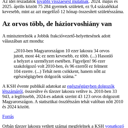
Az idei részadatok
további visszaesést mutatnak
. 2024. május és
2025. április között 75 284 gyermek született, ez 9,4 százalékkal
kevesebb, mint az azt megelőző 12 hónap összesített születésszáma.
Az orvos több, de háziorvoshiány van
A miniszterelnök a Jobbik frakcióvezető-helyettesének adott
válaszában azt mondta:
„2010-ben Magyarországon 10 ezer lakosra 34 orvos
jutott, most 44; ez nem kevesebb, ez több. (...) Hasonló
a helyzet a személyzet esetében. Figyeljen! 96 ezer
szakdolgozó volt 2010-ben, és 96 ezerről ez felment
104 ezerre. (...) Tehát nem csökkent, hanem nőtt az
egészségügyben dolgozók száma.”
A KSH évente publikál adatokat az
egészségügyben dolgozók
létszámáról
, összesítve és tízezer lakosra vetítve is. 2010-ben 33
943, a legfrissebb, 2024-es adatok szerint 43 123 orvos dolgozott
Magyarországon. A statisztikai összlétszám tehát valóban nőtt 2010
és 2024 között.
Forrás
Orbán tízezer lakosra vetített számai megfelelnek a KSH
vonatkozó