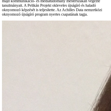
majd kommunikáció- és médiatudomány mesterszakán végezte
tanulmányait. A Pelikán Projekt okleveles újságíró és haladó
oknyomozó képzését is teljesítette. Az Achilles Data nemzetközi
oknyomozó újságíró program nyertes csapatának tagja.