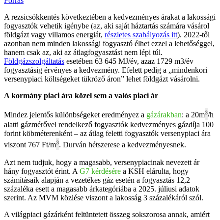
Forrás
A rezsicsökkentés következtében a kedvezményes árakat a lakossági
fogyasztók vehetik igénybe (az, aki saját háztartás számára vásárol
földgázt vagy villamos energiát,
részletes szabályozás itt
). 2022-től
azonban nem minden lakossági fogyasztó élhet ezzel a lehetőséggel,
hanem csak az, aki az átlagfogyasztást nem lépi túl.
Földgázszolgáltatás
esetében 63 645 MJ/év, azaz 1729 m3/év
fogyasztásig érvényes a kedvezmény. Efelett pedig a „mindenkori
versenypiaci költségeket tükröző áron” lehet földgázt vásárolni.
A kormány piaci ára közel sem a valós piaci ár
³
Mindez jelentős különbségeket eredményez a
gázárakban
: a 20m
/h
alatti gázmérővel rendelkező fogyasztók kedvezményes gázdíja 100
forint köbméterenként – az átlag feletti fogyasztók versenypiaci ára
³
viszont 767 Ft/m
. Durván hétszerese a kedvezményesnek.
Azt nem tudjuk, hogy a magasabb, versenypiacinak nevezett ár
hány fogyasztót érint. A
G7 kérdésére
a KSH elárulta, hogy
számításaik alapján a vezetékes gáz esetén a fogyasztás 12,2
százaléka esett a magasabb árkategóriába a 2025. júliusi adatok
szerint. Az MVM közlése viszont a lakosság 3 százalékáról szól.
A világpiaci gázárként feltüntetett összeg sokszorosa annak, amiért