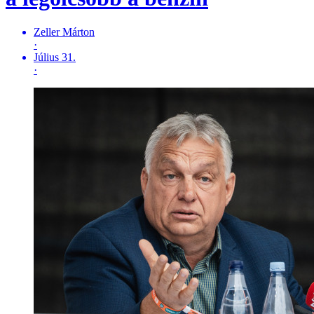
Zeller Márton
·
Július 31.
·