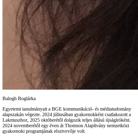
Balogh Boglárka
Egyetemi tanulmányait a BGE kommunikáció- és médiatudomány
alapszakán végezte. 2024 júliusában gyakornokként csatlakozott a
Lakmuszhoz, 2025 októberétől dolgozik teljes állású újságíróként.
2024 novemberétől egy éven át Thomson Alapítvány nemzetközi
gyakornoki programjának résztvevője volt.