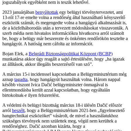
jogszabályok egyébként nem is teszik lehetővé.
2023 januárjában
benyújtottak
egy belügyi törvénytervezetet, ami
13-ról 17-re emelte volna a rendőrség által használható kényszerítő
eszközök számát, és megengedte volna a hangágyú alkalmazását is,
de a közfelháborodás után a tervezett módosításokat visszavonták. A
szerb média nem hivatalos információkra hivatkozva arról számolt
be, hogy a belügy már beszerezte és önkéntes rendőrökön tesztelte a
hangágyút. A hatóság nem cáfolta az információt.
Bojan Elek, a
Belgrádi Biztonságpolitikai Központ (BCBP)
munkatársa akkor úgy reagált a sajtó értesülésére, hogy „ha igazak
az állítások, akkor illegális beszerzésről van szó”.
A március 15-i incidenssel kapcsolatban a Belügyminisztérium még
aznap
tagadta
, hogy hangágyút használtak volna. Három nappal
később viszont Ivica Dačić belügyminiszter önmagával is
ellentmondásba került azzal kapcsolatban, hogy egyáltalán
birtokolnak-e ilyen felszerelést.
A védelmi és belügyi bizottság március 18-i ülésén Dačić először
arról
beszélt
, hogy a Belügyminisztérium 2021-ben „figyelmeztető
hangtechnikai eszközöket” vásárolt, de mivel a használatukhoz
szükséges törvények nem születtek meg, végül nem kerültek a
rendőrséghez. Dačić azonban kizárta, hogy a