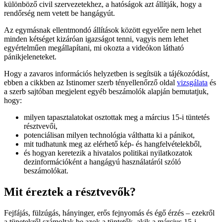
különböző civil szervezetekhez, a hatóságok azt állítják, hogy a
rendőrség nem vetett be hangágyút.
Az egymásnak ellentmondó állítások között egyelőre nem lehet
minden kétséget kizáróan igazságot tenni, vagyis nem lehet
egyértelműen megállapítani, mi okozta a videókon látható
pánikjeleneteket.
Hogy a zavaros információs helyzetben is segítsük a tájékozódást,
ebben a cikkben az Istinomer szerb tényellenőrző oldal
v
izsgálata
és
a szerb sajtóban megjelent egyéb beszámolók alapján bemutatjuk,
hogy:
milyen tapasztalatokat osztottak meg a március 15-i tüntetés
résztvevői,
potenciálisan milyen technológia válthatta ki a pánikot,
mit tudhatunk meg az elérhető kép- és hangfelvételekből,
és hogyan keretezik a hivatalos politikai nyilatkozatok
dezinformációként a hangágyú használatáról szóló
beszámolókat.
Mit éreztek a résztvevők?
Fejfájás, fülzúgás, hányinger, erős fejnyomás és égő érzés – ezekről
a tünetekről számoltak be azok a tüntetők, akik a március 15-i