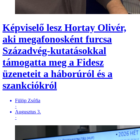
Képviselő lesz Hortay Olivér,
aki megafonosként furcsa
Századvég-kutatásokkal
támogatta meg a Fidesz
üzeneteit a háborúról és a
szankciókról
Fülöp Zsófia
·
Augusztus 3.
·