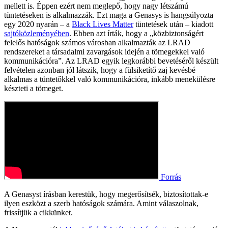
mellett is. Éppen ezért nem meglepő, hogy nagy létszámú
tüntetéseken is alkalmazzák. Ezt maga a Genasys is hangsúlyozta
egy 2020 nyarán – a
Black Lives Matter
tüntetések után – kiadott
sajtóközleményében
. Ebben azt írták, hogy a „közbiztonságért
felelős hatóságok számos városban alkalmazták az LRAD
rendszereket a társadalmi zavargások idején a tömegekkel való
kommunikációra”. Az LRAD egyik legkorábbi bevetéséről készült
felvételen azonban jól látszik, hogy a fülsiketítő zaj kevésbé
alkalmas a tüntetőkkel való kommunikációra, inkább menekülésre
készteti a tömeget.
Forrás
A Genasyst írásban kerestük, hogy megerősítsék, biztosítottak-e
ilyen eszközt a szerb hatóságok számára. Amint válaszolnak,
frissítjük a cikkünket.