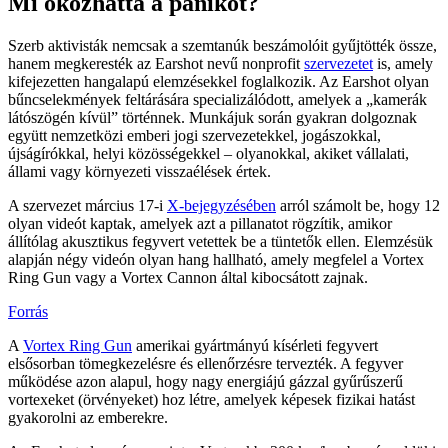
Mi okozhatta a pánikot?
Szerb aktivisták nemcsak a szemtanúk beszámolóit gyűjtötték össze,
hanem megkeresték az Earshot nevű nonprofit
szervezetet
is, amely
kifejezetten hangalapú elemzésekkel foglalkozik. Az Earshot olyan
bűncselekmények feltárására specializálódott, amelyek a „kamerák
látószögén kívül” történnek. Munkájuk során gyakran dolgoznak
együtt nemzetközi emberi jogi szervezetekkel, jogászokkal,
újságírókkal, helyi közösségekkel – olyanokkal, akiket vállalati,
állami vagy környezeti visszaélések értek.
A szervezet március 17-i
X-bejegyzésében
arról számolt be, hogy 12
olyan videót kaptak, amelyek azt a pillanatot rögzítik, amikor
állítólag akusztikus fegyvert vetettek be a tüntetők ellen. Elemzésük
alapján négy videón olyan hang hallható, amely megfelel a Vortex
Ring Gun vagy a Vortex Cannon által kibocsátott zajnak.
Forrás
A
Vortex Ring Gun
amerikai gyártmányú kísérleti fegyvert
elsősorban tömegkezelésre és ellenőrzésre tervezték. A fegyver
működése azon alapul, hogy nagy energiájú gázzal gyűrűszerű
vortexeket (örvényeket) hoz létre, amelyek képesek fizikai hatást
gyakorolni az emberekre.