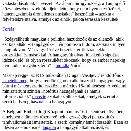
vádaskodásoknak” nevezett. Az állami hírügynökség, a Tanjug élő
közvetítésében az elnök kijelentette, hogy nem ilyen eszközöket,
hanem „szimpla drónellenes puskákat” használtak – azokra a
felvételekre utalva, amelyek az elnöki palota teraszán készültek.
Forrás
„Szégyellhetik magukat a politikai hazudozók és az ellenzék, akik
ezt kitalálták. »Hangágyúk« – én pontosan tudom, azoknak milyen
hangjuk van. Már vagy 15 éve beszélek erről izraeliekkel,
oroszokkal és másokkal. A hangágyúk olyan fülsiketítő sípolást
idéznek elő, és olyan rosszullétet okoznak, hogy az ember napokig
nem tudna magához térni” –
mondta
Vučić.
Másnap reggel az RTS műsorában Dragan Vasiljević rendőrfőnök
ismételte meg
, hogy a rendőrség nem alkalmazott hangágyút, vagy
bármi más kényszerítő eszközt a március 15-i tüntetésen. A védelmi
minisztérium szintén „notórius hazugságnak és hamis
információnak”
nevezte
azokat az állításokat, amelyek szerint a
szerb hadsereg használta a hangágyút.
A Belgrádi Emberi Jogi Központ március 16-i jelentését követően,
amelyben a tüntetés résztvevőinek egészségügyi panaszait és
tanúvallomásait ismertették, a szerb kormány ismét összeült. Ezen az
ülésen az elnök ismét
tagadta
a hangágyú alkalmazását, és