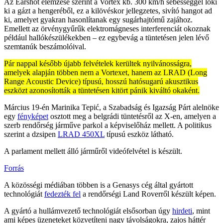
Az Earshot elemzése szerint a Vortex kb. 300 km/h sebességgel löki
ki a gázt a hengeréből, ez a kilövéskor jellegzetes, sivító hangot ad
ki, amelyet gyakran hasonlítanak egy sugárhajtómű zajához.
Emellett az örvénygyűrűk elektromágneses interferenciát okoznak
például hallókészülékekben – ez egybevág a tüntetésen jelen lévő
szemtanúk beszámolóival.
Pár nappal később újabb felvételek kerültek nyilvánosságra,
amelyek alapján többen nem a Vortexet, hanem az LRAD (Long
Range Acoustic Device) típusú, hosszú hatósugarú akusztikus
eszközt azonosították a tüntetésen kitört pánik kiváltó okaként.
Március 19-én Marinika Tepić, a Szabadság és Igazság Párt alelnöke
egy
fényképet
osztott meg a belgrádi tüntetésről az X-en, amelyen a
szerb rendőrség járműve parkol a képviselőház mellett. A politikus
szerint a dzsipen
LRAD 450XL
típusú eszköz látható.
A parlament mellett álló járműről videófelvétel is készült.
Forrás
A közösségi médiában többen is a Genasys cég által gyártott
technológiát
fedezték fel
a rendőrségi Land Roverről készült képen.
A gyártó a hullámvezető technológiát elsősorban úgy
hirdeti
, mint
ami képes üzeneteket közvetíteni nagy távolságokra, zajos háttér