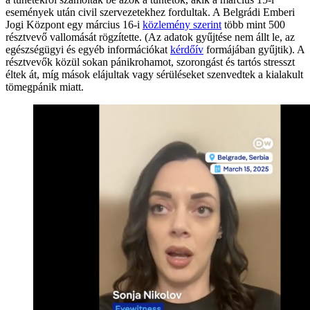
események után civil szervezetekhez fordultak. A Belgrádi Emberi
Jogi Központ egy március 16-i
közlemény szerint
több mint 500
résztvevő vallomását rögzítette. (Az adatok gyűjtése nem állt le, az
egészségügyi és egyéb információkat
kérdőív
formájában gyűjtik). A
résztvevők közül sokan pánikrohamot, szorongást és tartós stresszt
éltek át, míg mások elájultak vagy sérüléseket szenvedtek a kialakult
tömegpánik miatt.