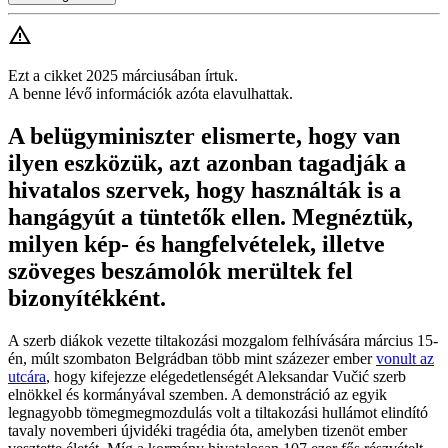
Ezt a cikket 2025 márciusában írtuk.
A benne lévő információk azóta elavulhattak.
A belügyminiszter elismerte, hogy van
ilyen eszközük, azt azonban tagadják a
hivatalos szervek, hogy használták is a
hangágyút a tüntetők ellen. Megnéztük,
milyen kép- és hangfelvételek, illetve
szöveges beszámolók merültek fel
bizonyítékként.
A szerb diákok vezette tiltakozási mozgalom felhívására március 15-
én, múlt szombaton Belgrádban több mint százezer ember
vonult az
utcára
, hogy kifejezze elégedetlenségét Aleksandar Vučić szerb
elnökkel és kormányával szemben. A demonstráció az egyik
legnagyobb tömegmegmozdulás volt a tiltakozási hullámot elindító
tavaly novemberi újvidéki tragédia óta, amelyben tizenöt ember