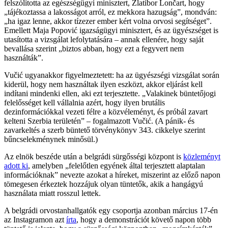
felszólította az egészségügyi minisztert, Zlatibor Lončart, hogy
„tájékoztassa a lakosságot arról, ez mekkora hazugság”, mondván:
„ha igaz lenne, akkor tízezer ember kért volna orvosi segítséget”.
Emellett Maja Popović igazságügyi minisztert, és az ügyészséget is
utasította a vizsgálat lefolytatására – annak ellenére, hogy saját
bevallása szerint „biztos abban, hogy ezt a fegyvert nem
használták”.
Vučić ugyanakkor figyelmeztetett: ha az ügyészségi vizsgálat során
kiderül, hogy nem használtak ilyen eszközt, akkor eljárást kell
indítani mindenki ellen, aki ezt terjesztette. „Valakinek büntetőjogi
felelősséget kell vállalnia azért, hogy ilyen brutális
dezinformációkkal vezeti félre a közvéleményt, és próbál zavart
kelteni Szerbia területén” – fogalmazott Vučić. (A pánik- és
zavarkeltés a szerb büntető törvénykönyv 343. cikkelye szerint
bűncselekménynek minősül.)
Az elnök beszéde után a belgrádi sürgősségi központ is
közleményt
adott ki
, amelyben „felelőtlen egyének által terjesztett alaptalan
információknak” nevezte azokat a híreket, miszerint az előző napon
tömegesen érkeztek hozzájuk olyan tüntetők, akik a hangágyú
használata miatt rosszul lettek.
A belgrádi orvostanhallgatók egy csoportja azonban március 17-én
az Instagramon azt
írta
, hogy a demonstrációt követő napon több