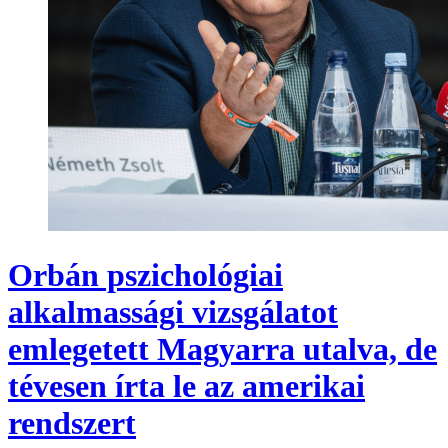
Orbán pszichológiai
alkalmassági vizsgálatot
emlegetett Magyarra utalva, de
tévesen írta le az amerikai
rendszert