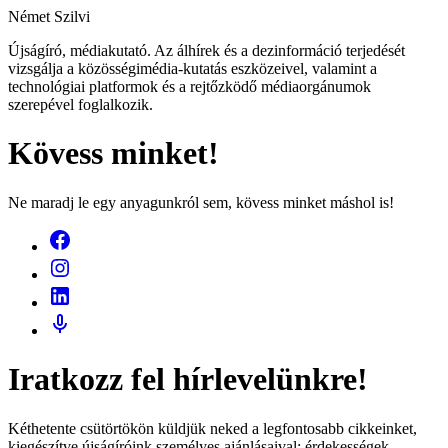
Német Szilvi
Újságíró, médiakutató. Az álhírek és a dezinformáció terjedését
vizsgálja a közösségimédia-kutatás eszközeivel, valamint a
technológiai platformok és a rejtőzködő médiaorgánumok
szerepével foglalkozik.
Kövess minket!
Ne maradj le egy anyagunkról sem, kövess minket máshol is!
Iratkozz fel hírlevelünkre!
Kéthetente csütörtökön küldjük neked a legfontosabb cikkeinket,
kiegészítve újságíróink személyes ajánlásaival: érdekességek,