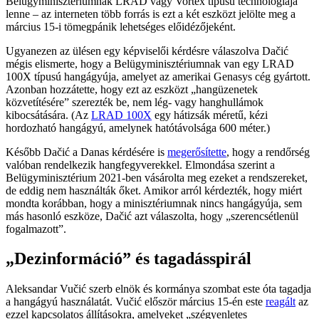
Belügyminisztériumnak LRAD vagy Vortex típusú technológiája
lenne – az interneten több forrás is ezt a két eszközt jelölte meg a
március 15-i tömegpánik lehetséges előidézőjeként.
Ugyanezen az ülésen egy képviselői kérdésre válaszolva Dačić
mégis elismerte, hogy a Belügyminisztériumnak van egy LRAD
100X típusú hangágyúja, amelyet az amerikai Genasys cég gyártott.
Azonban hozzátette, hogy ezt az eszközt „hangüzenetek
közvetítésére” szerezték be, nem lég- vagy hanghullámok
kibocsátására. (Az
LRAD 100X
egy hátizsák méretű, kézi
hordozható hangágyú, amelynek hatótávolsága 600 méter.)
Később Dačić a Danas kérdésére is
megerősítette
, hogy a rendőrség
valóban rendelkezik hangfegyverekkel. Elmondása szerint a
Belügyminisztérium 2021-ben vásárolta meg ezeket a rendszereket,
de eddig nem használták őket. Amikor arról kérdezték, hogy miért
mondta korábban, hogy a minisztériumnak nincs hangágyúja, sem
más hasonló eszköze, Dačić azt válaszolta, hogy „szerencsétlenül
fogalmazott”.
„Dezinformáció” és tagadásspirál
Aleksandar Vučić szerb elnök és kormánya szombat este óta tagadja
a hangágyú használatát. Vučić először március 15-én este
reagált
az
ezzel kapcsolatos állításokra, amelyeket „szégyenletes