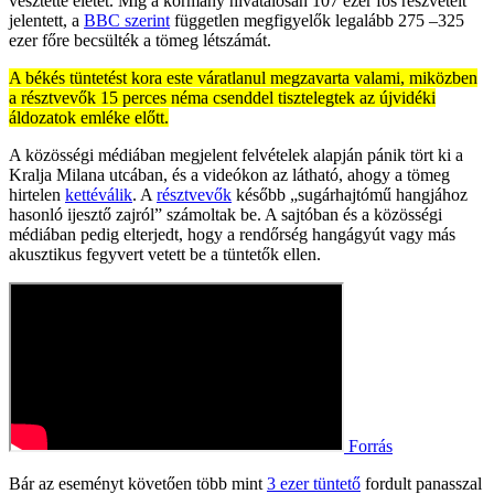
vesztette életét. Míg a kormány hivatalosan 107 ezer fős részvételt
jelentett, a
BBC szerint
független megfigyelők legalább 275 –325
ezer főre becsülték a tömeg létszámát.
A békés tüntetést kora este váratlanul megzavarta valami, miközben
a résztvevők 15 perces néma csenddel tisztelegtek az újvidéki
áldozatok emléke előtt.
A közösségi médiában megjelent felvételek alapján pánik tört ki a
Kralja Milana utcában, és a videókon az látható, ahogy a tömeg
hirtelen
kettéválik
. A
résztvevők
később „sugárhajtómű hangjához
hasonló ijesztő zajról” számoltak be. A sajtóban és a közösségi
médiában pedig elterjedt, hogy a rendőrség hangágyút vagy más
akusztikus fegyvert vetett be a tüntetők ellen.
Forrás
Bár az eseményt követően több mint
3 ezer tüntető
fordult panasszal