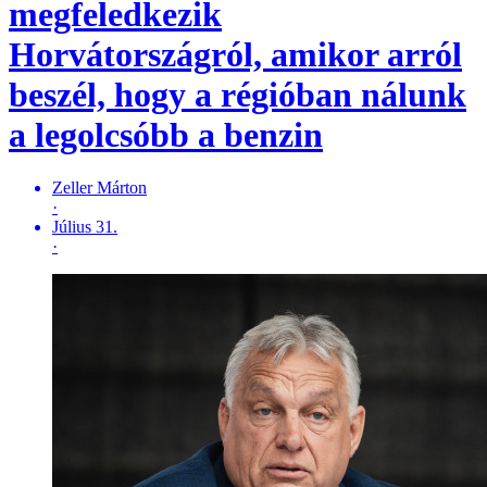
megfeledkezik
Horvátországról, amikor arról
beszél, hogy a régióban nálunk
a legolcsóbb a benzin
Zeller Márton
·
Július 31.
·