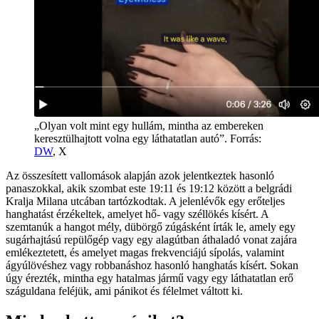
„Olyan volt mint egy hullám, mintha az embereken
keresztülhajtott volna egy láthatatlan autó”. Forrás:
DW
, X
Az összesített vallomások alapján azok jelentkeztek hasonló
panaszokkal, akik szombat este 19:11 és 19:12 között a belgrádi
Kralja Milana utcában tartózkodtak. A jelenlévők egy erőteljes
hanghatást érzékeltek, amelyet hő- vagy széllökés kísért. A
szemtanúk a hangot mély, dübörgő zúgásként írták le, amely egy
sugárhajtású repülőgép vagy egy alagútban áthaladó vonat zajára
emlékeztetett, és amelyet magas frekvenciájú sípolás, valamint
ágyúlövéshez vagy robbanáshoz hasonló hanghatás kísért. Sokan
úgy érezték, mintha egy hatalmas jármű vagy egy láthatatlan erő
száguldana feléjük, ami pánikot és félelmet váltott ki.