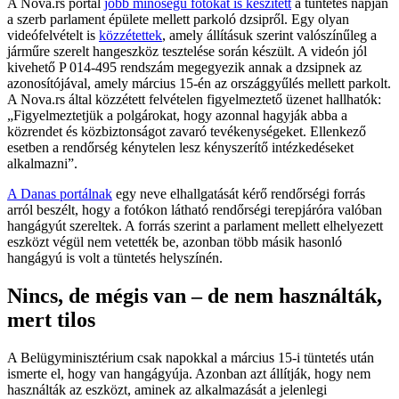
A Nova.rs portál
jobb minőségű fotókat is készített
a tüntetés napján
a szerb parlament épülete mellett parkoló dzsipről. Egy olyan
videófelvételt is
k
özzétettek
, amely állításuk szerint valószínűleg a
járműre szerelt hangeszköz tesztelése során készült. A videón jól
kivehető P 014-495 rendszám megegyezik annak a dzsipnek az
azonosítójával, amely március 15-én az országgyűlés mellett parkolt.
A Nova.rs által közzétett felvételen figyelmeztető üzenet hallhatók:
„Figyelmeztetjük a polgárokat, hogy azonnal hagyják abba a
közrendet és közbiztonságot zavaró tevékenységeket. Ellenkező
esetben a rendőrség kénytelen lesz kényszerítő intézkedéseket
alkalmazni”.
A Danas portálnak
egy neve elhallgatását kérő rendőrségi forrás
arról beszélt, hogy a fotókon látható rendőrségi terepjáróra valóban
hangágyút szereltek. A forrás szerint a parlament mellett elhelyezett
eszközt végül nem vetették be, azonban több másik hasonló
hangágyú is volt a tüntetés helyszínén.
Nincs, de mégis van – de nem használták,
mert tilos
A Belügyminisztérium csak napokkal a március 15-i tüntetés után
ismerte el, hogy van hangágyúja. Azonban azt állítják, hogy nem
használták az eszközt, aminek az alkalmazását a jelenlegi