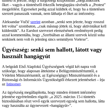
tüntető is jelezte, hogy a sürgősségi központban „megcímkézték”
őket – vagyis a tüntetésről érkezők beteglapjára rávésték a „Protest”
megjelölést. Egyeseket pedig azzal küldtek el, hogy ha a tüntetésen
szerzett panaszaik vannak, nem láthatja el őket az intézmény.
Aleksandar Vučić
szerint
azonban „senki sem jelezte, hogy rosszul
lett volna” szombaton, „csak másnap jöttek rá, hogy aktivistákat kell
küldeniük”. Az Earshot szervezet elemzésének eredményeit pedig
azzal kommentálta, hogy „Szerbiában az állami szervek közül soha
senkinek nem volt és jelenleg sincs semmilyen Vortexe”.
Ügyészség: senki sem hallott, látott vagy
használt hangágyút
A belgrádi Első Alapfokú Ügyészségnek végül két napra volt
szüksége, hogy alaposan áttekintse a Belügyminisztériumtól, a
Védelmi Minisztériumtól, az Egészségügyi Minisztériumtól és a
Biztonsági és Információs Ügynökségtől érkezett jelentéseket – írja
az
Istinomer
.
Az ügyészség megállapította, hogy minden érintett intézmény
jelentése egyértelműen rögzíti: „a 2025. március 15-i tüntetés
biztosításában részt vevő egyik szervezeti egység sem hallotta, látta
vagy használta az úgynevezett »hangágyút«”.