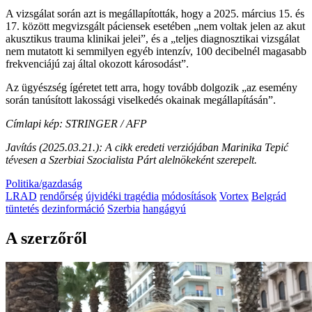
A vizsgálat során azt is megállapították, hogy a 2025. március 15. és
17. között megvizsgált páciensek esetében „nem voltak jelen az akut
akusztikus trauma klinikai jelei”, és a „teljes diagnosztikai vizsgálat
nem mutatott ki semmilyen egyéb intenzív, 100 decibelnél magasabb
frekvenciájú zaj által okozott károsodást”.
Az ügyészség ígéretet tett arra, hogy tovább dolgozik „az esemény
során tanúsított lakossági viselkedés okainak megállapításán”.
Címlapi kép: STRINGER / AFP
Javítás (2025.03.21.): A cikk eredeti verziójában Marinika Tepić
tévesen a Szerbiai Szocialista Párt alelnökeként szerepelt.
Politika/gazdaság
LRAD
rendőrség
újvidéki tragédia
módosítások
Vortex
Belgrád
tüntetés
dezinformáció
Szerbia
hangágyú
A szerzőről