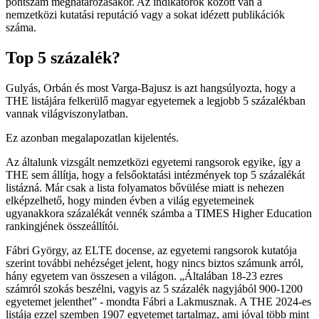
pontszám meghatározásakor. Az indikátorok között van a
nemzetközi kutatási reputáció vagy a sokat idézett publikációk
száma.
Top 5 százalék?
Gulyás, Orbán és most Varga-Bajusz is azt hangsúlyozta, hogy a
THE listájára felkerülő magyar egyetemek a legjobb 5 százalékban
vannak világviszonylatban.
Ez azonban megalapozatlan kijelentés.
Az általunk vizsgált nemzetközi egyetemi rangsorok egyike, így a
THE sem állítja, hogy a felsőoktatási intézmények top 5 százalékát
listázná. Már csak a lista folyamatos bővülése miatt is nehezen
elképzelhető, hogy minden évben a világ egyetemeinek
ugyanakkora százalékát vennék számba a TIMES Higher Education
rankingjének összeállítói.
Fábri György, az ELTE docense, az egyetemi rangsorok kutatója
szerint további nehézséget jelent, hogy nincs biztos számunk arról,
hány egyetem van összesen a világon. „Általában 18-23 ezres
számról szokás beszélni, vagyis az 5 százalék nagyjából 900-1200
egyetemet jelenthet” - mondta Fábri a Lakmusznak. A THE 2024-es
listája ezzel szemben 1907 egyetemet tartalmaz, ami jóval több mint