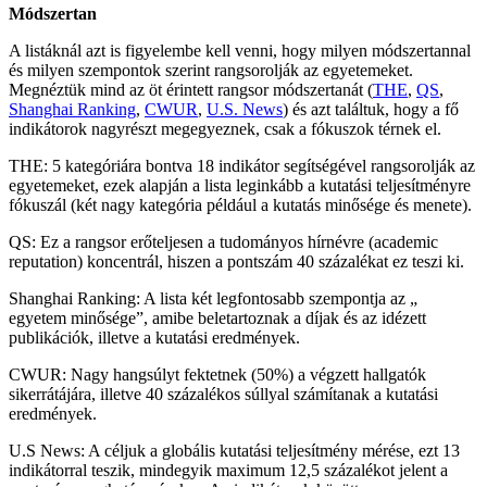
Módszertan
A listáknál azt is figyelembe kell venni, hogy milyen módszertannal
és milyen szempontok szerint rangsorolják az egyetemeket.
Megnéztük mind az öt érintett rangsor módszertanát (
THE
,
QS
,
Shanghai Ranking
,
CWUR
,
U.S. News
) és azt találtuk, hogy a fő
indikátorok nagyrészt megegyeznek, csak a fókuszok térnek el.
THE: 5 kategóriára bontva 18 indikátor segítségével rangsorolják az
egyetemeket, ezek alapján a lista leginkább a kutatási teljesítményre
fókuszál (két nagy kategória például a kutatás minősége és menete).
QS: Ez a rangsor erőteljesen a tudományos hírnévre (academic
reputation) koncentrál, hiszen a pontszám 40 százalékat ez teszi ki.
Shanghai Ranking: A lista két legfontosabb szempontja az „
egyetem minősége”, amibe beletartoznak a díjak és az idézett
publikációk, illetve a kutatási eredmények.
CWUR: Nagy hangsúlyt fektetnek (50%) a végzett hallgatók
sikerrátájára, illetve 40 százalékos súllyal számítanak a kutatási
eredmények.
U.S News: A céljuk a globális kutatási teljesítmény mérése, ezt 13
indikátorral teszik, mindegyik maximum 12,5 százalékot jelent a