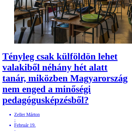
Tényleg csak külföldön lehet
valakiből néhány hét alatt
tanár, miközben Magyarország
nem enged a minőségi
pedagógusképzésből?
Zeller Márton
·
Február 19.
·