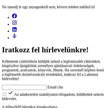
Ne maradj le egy anyagunkról sem, kövess minket máshol is!
Iratkozz fel hírlevelünkre!
Kéthetente csütörtökön küldjük neked a legfontosabb cikkeinket,
kiegészítve újságíróink személyes ajánlásaival: érdekességek,
programok, podcastok, könyvek, filmek. Ha szeretnél képben lenni
a legfrissebb dezinformációs trendekkel, iratkozz fel a Lakmusz
hírlevelére!
Email cím
Az adatkezelési szabályzatot elfogadom, küldhettek nekem
hírlevelet.
A hírlevélről bármikor leiratkozhatsz.