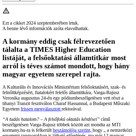
Ezt a cikket 2024 szeptemberében írtuk.
A benne lévő információk azóta elavulhattak.
A kormány eddig csak félrevezetően
tálalta a TIMES Higher Education
listáját, a felsőoktatási államtitkár most
arról is téves számot mondott, hogy hány
magyar egyetem szerepel rajta.
A Kulturális és Innovációs Minisztérium felsőoktatásért, szak- és
felnőttképzésért, fiatalokért felelős államtitkára, Varga-Bajusz
Veronika augusztus 24-én egy pódiumbeszélgetésen vett részt a
tihanyi Tranzit fesztiválon Charaf Hassannal, a Budapesti Műszaki
Egyetem
frissen megválasztott
rektorával.
“
A tudás hatalom? – A felsőfokú oktatás kérdései”
című
beszélgetésen Varga-Bajusz többek között azt mondta az MTI
kormany.hu-ra is felkerült
beszámolója szerint,
hogy „ a nemzetközi
egyetemi rangsorokban is látható előrelépés, ma már 12 magyar