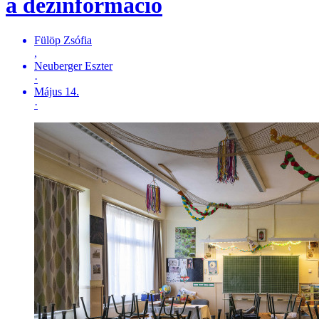
a dezinformáció
Fülöp Zsófia
,
Neuberger Eszter
·
Május 14.
·