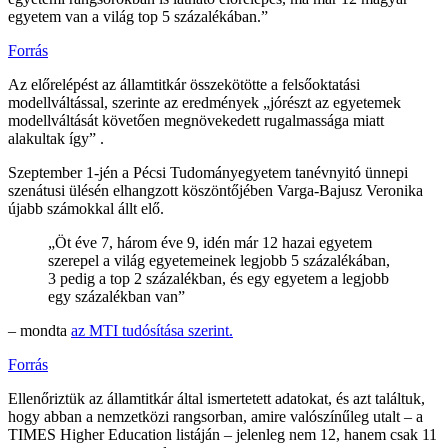
egyetem van a világ top 5 százalékában.”
Forrás
Az előrelépést az államtitkár összekötötte a felsőoktatási
modellváltással, szerinte az eredmények „jórészt az egyetemek
modellváltását követően megnövekedett rugalmassága miatt
alakultak így” .
Szeptember 1-jén a Pécsi Tudományegyetem tanévnyitó ünnepi
szenátusi ülésén elhangzott köszöntőjében Varga-Bajusz Veronika
újabb számokkal állt elő.
„Öt éve 7, három éve 9, idén már 12 hazai egyetem
szerepel a világ egyetemeinek legjobb 5 százalékában,
3 pedig a top 2 százalékban, és egy egyetem a legjobb
egy százalékban van”
– mondta
az MTI tudósítása szerint.
Forrás
Ellenőriztük az államtitkár által ismertetett adatokat, és azt találtuk,
hogy abban a nemzetközi rangsorban, amire valószínűleg utalt – a
TIMES Higher Education listáján – jelenleg nem 12, hanem csak 11