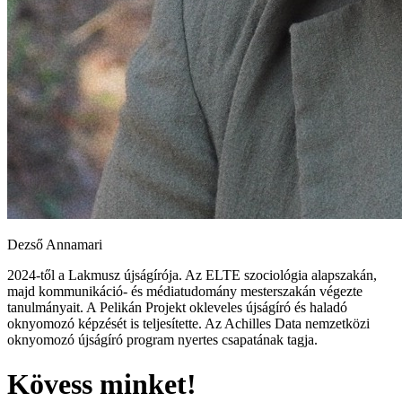
Dezső Annamari
2024-től a Lakmusz újságírója. Az ELTE szociológia alapszakán,
majd kommunikáció- és médiatudomány mesterszakán végezte
tanulmányait. A Pelikán Projekt okleveles újságíró és haladó
oknyomozó képzését is teljesítette. Az Achilles Data nemzetközi
oknyomozó újságíró program nyertes csapatának tagja.
Kövess minket!