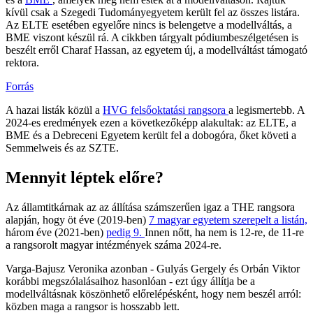
kívül csak a Szegedi Tudományegyetem került fel az összes listára.
Az ELTE esetében egyelőre nincs is belengetve a modellváltás, a
BME viszont készül rá. A cikkben tárgyalt pódiumbeszélgetésen is
beszélt erről Charaf Hassan, az egyetem új, a modellváltást támogató
rektora.
Forrás
A hazai listák közül a
HVG felsőoktatási rangsora
a legismertebb. A
2024-es eredmények ezen a következőképp alakultak: az ELTE, a
BME és a Debreceni Egyetem került fel a dobogóra, őket követi a
Semmelweis és az SZTE.
Mennyit léptek előre?
Az államtitkárnak az az állítása számszerűen igaz a THE rangsora
alapján, hogy öt éve (2019-ben)
7 magyar egyetem szerepelt a listán,
három éve (2021-ben)
pedig 9.
Innen nőtt, ha nem is 12-re, de 11-re
a rangsorolt magyar intézmények száma 2024-re.
Varga-Bajusz Veronika azonban - Gulyás Gergely és Orbán Viktor
korábbi megszólalásaihoz hasonlóan - ezt úgy állítja be a
modellváltásnak köszönhető előrelépésként, hogy nem beszél arról:
közben maga a rangsor is hosszabb lett.