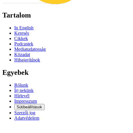
Tartalom
In English
Keresés
Cikkek
Podcastek
Mediatudatosság
Közadat
Hibajavítások
Egyebek
Rólunk
Írj nekünk
Hírlevél
Impresszum
Sütibeállítások
Szerzői jog
Adatvédelem