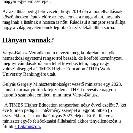
magyar egyetem szerepel.
Az az állítás pedig félrevezető, hogy 2019 óta a modellváltásnak
köszönhetően léptek előre az egyetemek a rangsorban, ugyanis
magának a listának a hossza is nőtt. Ráadásul a rangsor sem állítja,
hogy a világ egyetemeinek legjobb 5 százalékát állítja sorba.
Hányan vannak?
Varga-Bajusz Veronika nem nevezte meg konkrétan, melyik
nemzetközi egyetemi rangsorról beszélt, de korábbi kormányzati
megnyilvánulásokból arra lehet következtetni, hogy nagy
valószínűséggel a TIMES Higher Education (THE) World
University Rankingjére utalt.
Gulyás Gergely Miniszterelnökséget vezető miniszter egy 2023.
januári kormányinfón kifejezetten a THE-t nevesítve nagyon
hasonló számokat említett, mint most Varga-Bajusz.
„A TIMES Higher Education rangsorban négy évvel ezelőtt 7, két
éve 9, idén pedig 11 intézmény szerepel a legjobb ötben [5
százalékban]” – mondta Gulyás 2023 elején. Erről, illetve a
miniszter egyéb felsőoktatási állításairól akkor tényellenőrzést is
írtunk
a Lakmuszon.