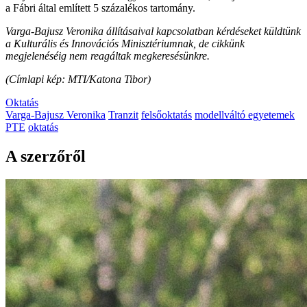
a Fábri által említett 5 százalékos tartomány.
Varga-Bajusz Veronika állításaival kapcsolatban kérdéseket küldtünk
a Kulturális és Innovációs Minisztériumnak, de cikkünk
megjelenéséig nem reagáltak megkeresésünkre.
(Címlapi kép: MTI/Katona Tibor)
Oktatás
Varga-Bajusz Veronika
Tranzit
felsőoktatás
modellváltó egyetemek
PTE
oktatás
A szerzőről