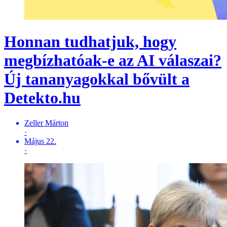
Honnan tudhatjuk, hogy
megbízhatóak-e az AI válaszai?
Új tananyagokkal bővült a
Detekto.hu
Zeller Márton
·
Május 22.
·