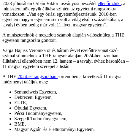
2023 júliusában Orbán Viktor tusványosi beszédét
ellenőriztük
, a
miniszterelnök egyik állítása szintén az egyetemi rangsorokra
vonatkozott: „Van egy óriási egyetemfejlesztésünk. 2010-ben
egyetlen magyar egyetem sem volt a világ első 5 százalékában; a
tavalyi évben pedig már volt 11 ilyen magyar egyetem”.
A miniszterelnök a megadott számok alapján valószínűleg a THE
egyetemi rangsorára gondolt.
Varga-Bajusz Veronika öt és három évvel ezelőttre vonatkozó
számai stimmelnek a THE rangsor alapján, 2024-ben azonban
állításával ellentétben nem 12, hanem – a tavalyi évhez hasonlóan –
11 magyar egyetem szerepel a listán.
A THE
2024-es rangsorában
sorrendben a következő 11 magyar
intézményt találjuk meg:
Semmelweis Egyetem,
Debreceni Egyetem,
ELTE,
Óbudai Egyetem,
Pécsi Tudományegyetem,
Szegedi Tudományegyetem,
BME,
Magyar Agrár- és Élettudományi Egyetem,