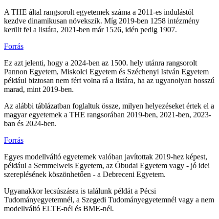
A THE által rangsorolt egyetemek száma a 2011-es indulástól
kezdve dinamikusan növekszik. Míg 2019-ben 1258 intézmény
került fel a listára, 2021-ben már 1526, idén pedig 1907.
Forrás
Ez azt jelenti, hogy a 2024-ben az 1500. hely utánra rangsorolt
Pannon Egyetem, Miskolci Egyetem és Széchenyi István Egyetem
például biztosan nem fért volna rá a listára, ha az ugyanolyan hosszú
marad, mint 2019-ben.
Az alábbi táblázatban foglaltuk össze, milyen helyezéseket értek el a
magyar egyetemek a THE rangsorában 2019-ben, 2021-ben, 2023-
ban és 2024-ben.
Forrás
Egyes modellváltó egyetemek valóban javítottak 2019-hez képest,
például a Semmelweis Egyetem, az Óbudai Egyetem vagy - jó idei
szereplésének köszönhetően - a Debreceni Egyetem.
Ugyanakkor lecsúszásra is találunk példát a Pécsi
Tudományegyetemnél, a Szegedi Tudományegyetemnél vagy a nem
modellváltó ELTE-nél és BME-nél.