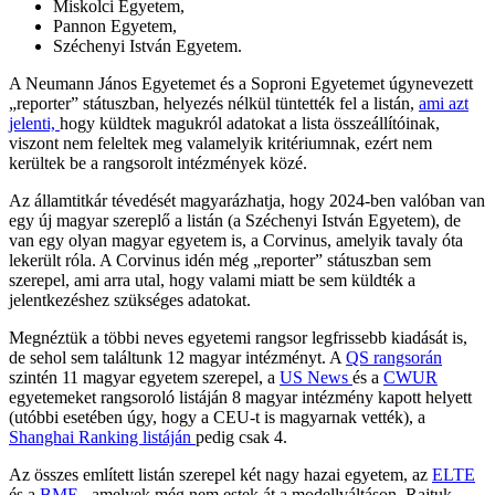
Miskolci Egyetem,
Pannon Egyetem,
Széchenyi István Egyetem.
A Neumann János Egyetemet és a Soproni Egyetemet úgynevezett
„reporter” státuszban, helyezés nélkül tüntették fel a listán,
ami azt
jelenti,
hogy küldtek magukról adatokat a lista összeállítóinak,
viszont nem feleltek meg valamelyik kritériumnak, ezért nem
kerültek be a rangsorolt intézmények közé.
Az államtitkár tévedését magyarázhatja, hogy 2024-ben valóban van
egy új magyar szereplő a listán (a Széchenyi István Egyetem), de
van egy olyan magyar egyetem is, a Corvinus, amelyik tavaly óta
lekerült róla. A Corvinus idén még „reporter” státuszban sem
szerepel, ami arra utal, hogy valami miatt be sem küldték a
jelentkezéshez szükséges adatokat.
Megnéztük a többi neves egyetemi rangsor legfrissebb kiadását is,
de sehol sem találtunk 12 magyar intézményt. A
QS rangsorán
szintén 11 magyar egyetem szerepel, a
US News
és a
CWUR
egyetemeket rangsoroló listáján 8 magyar intézmény kapott helyett
(utóbbi esetében úgy, hogy a CEU-t is magyarnak vették), a
Shanghai Ranking listáján
pedig csak 4.
Az összes említett listán szerepel két nagy hazai egyetem, az
ELTE
és a
BME
, amelyek még nem estek át a modellváltáson. Rajtuk