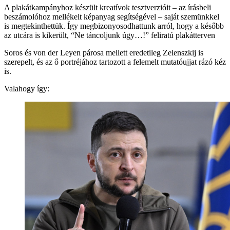
A plakátkampányhoz készült kreatívok tesztverzióit – az írásbeli
beszámolóhoz mellékelt képanyag segítségével – saját szemünkkel
is megtekinthettük. Így megbizonyosodhattunk arról, hogy a később
az utcára is kikerült, “Ne táncoljunk úgy…!” feliratú plakátterven
Soros és von der Leyen párosa mellett eredetileg Zelenszkij is
szerepelt, és az ő portréjához tartozott a felemelt mutatóujjat rázó kéz
is.
Valahogy így: