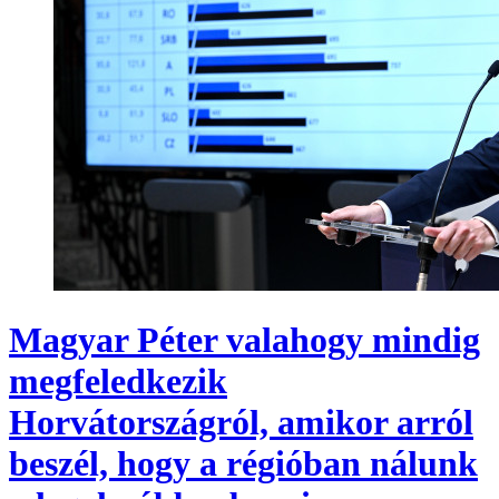
Magyar Péter valahogy mindig
megfeledkezik
Horvátországról, amikor arról
beszél, hogy a régióban nálunk