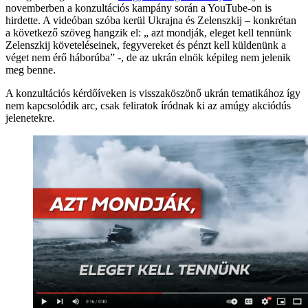
novemberben a konzultációs kampány során a YouTube-on is
hirdette. A videóban szóba kerül Ukrajna és Zelenszkij – konkrétan
a következő szöveg hangzik el: „ azt mondják, eleget kell tennünk
Zelenszkij követeléseinek, fegyvereket és pénzt kell küldenünk a
véget nem érő háborúba” -, de az ukrán elnök képileg nem jelenik
meg benne.
A konzultációs kérdőíveken is visszaköszönő ukrán tematikához így
nem kapcsolódik arc, csak feliratok íródnak ki az amúgy akciódús
jelenetekre.