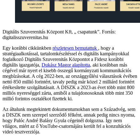
Digitális Szuverenitás Központ Kft, „ csapatunk”. Forrás:
digitalisszuverenitas.hu
Egy korábbi cikkünkben
részletesen bemutattuk
, hogy a
stratégiaalkotással, tartalomkészítéssel és digitális kampányokkal
foglalkozó Digitális Szuverenitás Központot a Fidesz korábbi
digitális igazgatója,
Dukász Magor alapította
,
aki korábban más
cégével már nyert el kisebb összegű kormányzati kommunikációs
megbízásokat. A cég 2022-ben, az országgyűlési választások évében
nettó 850 millió forintért, tavaly pedig már közel 2 milliárd forintért
értékesítette szolgáltatásait. A DISZK a 2023-as évet több mint 800
milliós nyereséggel zárta, amiből a tulajdonosoknak több mint 350
millió forintos osztalékot fizettek ki.
Az általunk megtekintett dokumentumokban sem a Századvég, sem
a DISZK nem szerepel szerződő félként, annak pedig nincs nyoma,
hogy Palóc André Balásy Gyula cégeinél dolgozna. Így nem
világos, miért az ő YouTube-csatornájára került fel a konzultációs
videó tesztverziója.