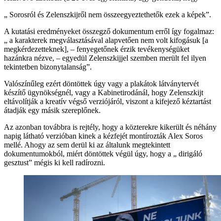
„ Sorosról és Zelenszkijről nem összeegyeztethetők ezek a képek”.
A kutatási eredményeket összegző dokumentum erről így fogalmaz:
„ a karakterek megválasztásával alapvetően nem volt kifogásuk [a
megkérdezetteknek], – fenyegetőnek érzik tevékenységüket
hazánkra nézve, – egyedül Zelenszkijjel szemben merült fel ilyen
tekintetben bizonytalanság”.
Valószínűleg ezért döntöttek úgy vagy a plakátok látványtervét
készítő ügynökségnél, vagy a Kabinetirodánál, hogy Zelenszkijt
eltávolítják a kreatív végső verziójáról, viszont a kifejező kéztartást
átadják egy másik szereplőnek.
Az azonban továbbra is rejtély, hogy a közterekre kikerült és néhány
napig látható verzióban kinek a kézfejét montírozták Alex Soros
mellé. Ahogy az sem derül ki az általunk megtekintett
dokumentumokból, miért döntöttek végül úgy, hogy a „ dirigáló
gesztust” mégis ki kell radírozni.