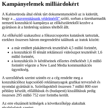
Kampányelemek milliárdokért
A Kabinetiroda által elénk tárt dokumentumokból az is kiderült,
hogy a
„ szuverenitásunk védelméről”
szóló, sorban a tizenharmadik
nemzeti konzultáció kampánya az előkészületektől kezdve a
gyártáson át a hirdetésig számos tételből állt.
Az előkészítő szakaszhoz a fókuszcsoportos kutatások tartoztak,
ezekhez összesen három megrendelést találtunk az iratok között:
a már említett plakáttervek tesztelését 4,5 millió forintért,
a konzultáció fő témáit reklámozó videószpot tesztelését 1,6
millió forintért,
a konzultációs ív kérdéseinek előzetes értékelését 1,6 millió
forintért végezte a New Land Media kommunikációs
ügynökség.
A szerződések szerint szintén ez a cég rendelte meg a
konzultációhoz kapcsolódó reklámanyagok grafikai tervezését és
nyomdai gyártását is. Szórólapokból összesen 7 millió 800 ezer
példány készült, előállításuk és (budapesti) kiszállításuk pedig
összesen 295 millió 752 ezer forintba került.
Az erre elszámolt költségek a következőképp alakultak
részfeladatok szerint: