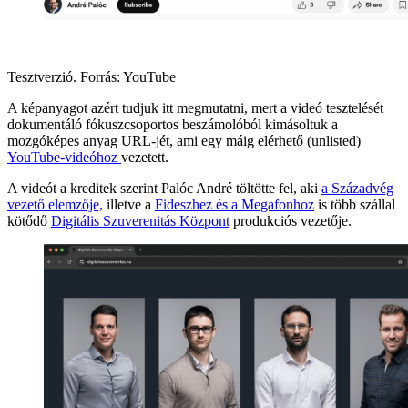
Tesztverzió. Forrás: YouTube
A képanyagot azért tudjuk itt megmutatni, mert a videó tesztelését
dokumentáló fókuszcsoportos beszámolóból kimásoltuk a
mozgóképes anyag URL-jét, ami egy máig elérhető (unlisted)
YouTube-videóhoz
vezetett.
A videót a kreditek szerint Palóc André töltötte fel, aki
a Századvég
vezető elemzője,
illetve a
Fideszhez és a Megafonhoz
is több szállal
kötődő
Digitális Szuverenitás Központ
produkciós vezetője.