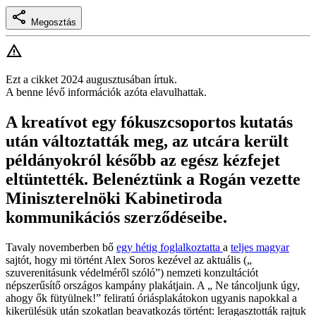
Megosztás
Ezt a cikket 2024 augusztusában írtuk.
A benne lévő információk azóta elavulhattak.
A kreatívot egy fókuszcsoportos kutatás
után változtatták meg, az utcára került
példányokról később az egész kézfejet
eltüntették. Belenéztünk a Rogán vezette
Miniszterelnöki Kabinetiroda
kommunikációs szerződéseibe.
Tavaly novemberben bő
egy
hétig
foglalkoztatta
a
teljes
magyar
sajtót, hogy mi történt Alex Soros kezével az aktuális („
szuverenitásunk védelméről szóló”) nemzeti konzultációt
népszerűsítő országos kampány plakátjain. A „ Ne táncoljunk úgy,
ahogy ők fütyülnek!” feliratú óriásplakátokon ugyanis napokkal a
kikerülésük után szokatlan beavatkozás történt: leragasztották rajtuk