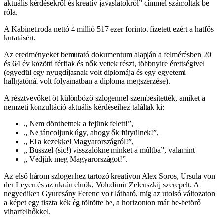
aktuális kérdésekről és kreatív javaslatokról” címmel számoltak be
róla.
A Kabinetiroda nettó 4 millió 517 ezer forintot fizetett ezért a hatfős
kutatásért.
Az eredményeket bemutató dokumentum alapján a felmérésben 20
és 64 év közötti férfiak és nők vettek részt, többnyire érettségivel
(egyedül egy nyugdíjasnak volt diplomája és egy egyetemi
hallgatónál volt folyamatban a diploma megszerzése).
A résztvevőket öt különböző szlogennel szembesítették, amiket a
nemzeti konzultáció aktuális kérdéseihez találtak ki:
„ Nem dönthetnek a fejünk felett!”,
„ Ne táncoljunk úgy, ahogy ők fütyülnek!”,
„ El a kezekkel Magyarországról!”,
„ Büsszel (sic!) visszalökne minket a múltba”, valamint
„ Védjük meg Magyarországot!”.
Az első három szlogenhez tartozó kreatívon Alex Soros, Ursula von
der Leyen és az ukrán elnök, Volodimir Zelenszkij szerepelt. A
negyediken Gyurcsány Ferenc volt látható, míg az utolsó változaton
a képet egy tiszta kék ég töltötte be, a horizonton már be-betörő
viharfelhőkkel.