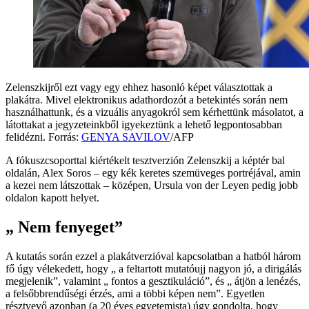
Zelenszkijről ezt vagy egy ehhez hasonló képet választottak a
plakátra. Mivel elektronikus adathordozót a betekintés során nem
használhattunk, és a vizuális anyagokról sem kérhettünk másolatot, a
látottakat a jegyzeteinkből igyekeztünk a lehető legpontosabban
felidézni. Forrás:
GENYA SAVILOV
/AFP
A fókuszcsoporttal kiértékelt tesztverzión Zelenszkij a képtér bal
oldalán, Alex Soros – egy kék keretes szemüveges portréjával, amin
a kezei nem látszottak – középen, Ursula von der Leyen pedig jobb
oldalon kapott helyet.
„ Nem fenyeget”
A kutatás során ezzel a plakátverzióval kapcsolatban a hatból három
fő úgy vélekedett, hogy „ a feltartott mutatóujj nagyon jó, a dirigálás
megjelenik”, valamint „ fontos a gesztikuláció”, és „ átjön a lenézés,
a felsőbbrendűségi érzés, ami a többi képen nem”. Egyetlen
résztvevő azonban (a 20 éves egyetemista) úgy gondolta, hogy