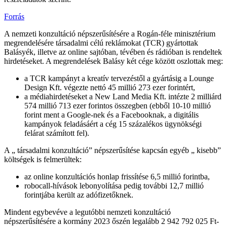
Forrás
A nemzeti konzultáció népszerűsítésére a Rogán-féle minisztérium
megrendelésére társadalmi célú reklámokat (TCR) gyártottak
Balásyék, illetve az online sajtóban, tévében és rádióban is rendeltek
hirdetéseket. A megrendelések Balásy két cége között oszlottak meg:
a TCR kampányt a kreatív tervezéstől a gyártásig a Lounge
Design Kft. végezte nettó 45 millió 273 ezer forintért,
a médiahirdetéseket a New Land Media Kft. intézte 2 milliárd
574 millió 713 ezer forintos összegben (ebből 10-10 millió
forint ment a Google-nek és a Facebooknak, a digitális
kampányok feladásáért a cég 15 százalékos ügynökségi
felárat számított fel).
A „ társadalmi konzultáció” népszerűsítése kapcsán egyéb „ kisebb”
költségek is felmerültek:
az online konzultációs honlap frissítése 6,5 millió forintba,
robocall-hívások lebonyolítása pedig további 12,7 millió
forintjába került az adófizetőknek.
Mindent egybevéve a legutóbbi nemzeti konzultáció
népszerűsítésére a kormány 2023 őszén legalább 2 942 792 025 Ft-