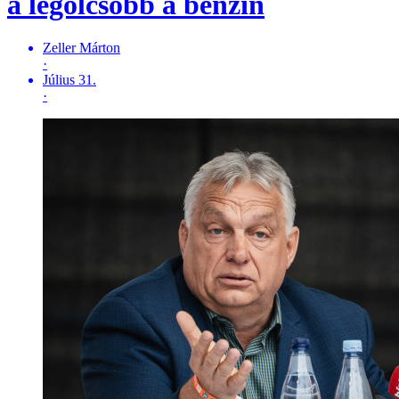
a legolcsóbb a benzin
Zeller Márton
·
Július 31.
·