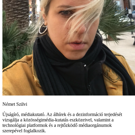
Német Szilvi
Újságíró, médiakutató. Az álhírek és a dezinformáció terjedését
vizsgálja a közösségimédia-kutatás eszközeivel, valamint a
technológiai platformok és a rejtőzködő médiaorgánumok
szerepével foglalkozik.