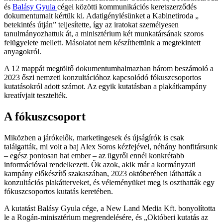
és
Balásy Gyula
cégei közötti kommunikációs keretszerződés
dokumentumait kértük ki. Adatigénylésünket a Kabinetiroda „
betekintés útján” teljesítette, így az iratokat személyesen
tanulmányozhattuk át, a minisztérium két munkatársának szoros
felügyelete mellett. Másolatot nem készíthettünk a megtekintett
anyagokról.
A 12 mappát megtöltő dokumentumhalmazban három beszámoló a
2023 őszi nemzeti konzultációhoz kapcsolódó fókuszcsoportos
kutatásokról adott számot. Az egyik kutatásban a plakátkampány
kreatívjait tesztelték.
A fókuszcsoport
Miközben a járókelők, marketingesek és újságírók is csak
találgatták, mi volt a baj Alex Soros kézfejével, néhány honfitársunk
– egész pontosan hat ember – az ügyről ennél konkrétabb
információval rendelkezett. Ők azok, akik már a kormányzati
kampány előkészítő szakaszában, 2023 októberében láthatták a
konzultációs plakátterveket, és véleményüket meg is oszthatták egy
fókuszcsoportos kutatás keretében.
A kutatást Balásy Gyula cége, a New Land Media Kft. bonyolította
le a Rogán-minisztérium megrendelésére, és „Októberi kutatás az