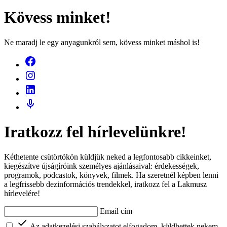
Kövess minket!
Ne maradj le egy anyagunkról sem, kövess minket máshol is!
Iratkozz fel hírlevelünkre!
Kéthetente csütörtökön küldjük neked a legfontosabb cikkeinket,
kiegészítve újságíróink személyes ajánlásaival: érdekességek,
programok, podcastok, könyvek, filmek. Ha szeretnél képben lenni
a legfrissebb dezinformációs trendekkel, iratkozz fel a Lakmusz
hírlevelére!
Email cím
Az adatkezelési szabályzatot elfogadom, küldhettek nekem