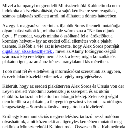
Mivel a kampányt megrendelő Miniszterelnöki Kabinetiroda nem
indokolta a kéz eltávolítását, és a sajtó kérdéseire sem reagáltak,
számos találgatás született arról, mi állhatott a döntés hátterében.
Az egyik magyarázat szerint az ifjabbik Soros felemelt mutatóujja
olyan hatást váltott ki, mintha tőle származna a “Ne táncoljunk
úgy…!” mondat, vagyis mintha ő szólítaná fel a járókelőket a
kormány helyett – így az eredeti céllal ellentétes volt a plakát
üzenete. Később a 444 azt is levezette, hogy Alex Soros portréját
digitálisan átszerkeszthették
,
mivel az Alamy fotóügynökségtől
származó kép eredetijén nem látszik a keze, míg a konzultációs
plakáton igen, az arcához képest aránytalanul kis méretben.
Több mint fél év elteltével új információkat szereztünk az ügyben,
és ezek talán közelebb vihetnek a rejtély megfejtéséhez.
Kiderült, hogy az eredeti plakátterven Alex Soros és Ursula von der
Leyen mellett Volodimir Zelenszkij is szerepelt, és az ukrán
elnökhöz tartozott a feltartott mutatóujjú kézfej. Zelenszkij végül
nem került rá a plakátra, a fenyegető gesztust viszont – az utólagos
leragasztásig – Soroshoz társítva megtartotta a kivitelező.
Erről egy kommunikációs megrendeléshez tartozó beszámolóban
olvashattunk, amit közérdekű adatigénylés keretében mutatott meg
nekünk a Miniszterelnöki Kabinetiroda. Összesen öt, a Kabinetiroda