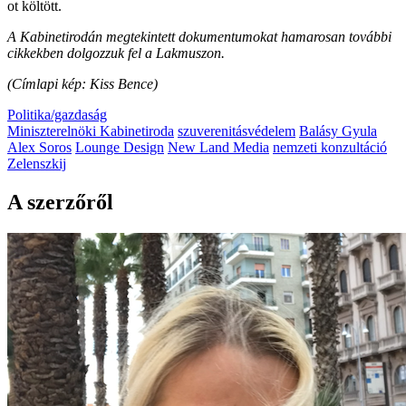
ot költött.
A Kabinetirodán megtekintett dokumentumokat hamarosan további
cikkekben dolgozzuk fel a Lakmuszon.
(Címlapi kép: Kiss Bence)
Politika/gazdaság
Miniszterelnöki Kabinetiroda
szuverenitásvédelem
Balásy Gyula
Alex Soros
Lounge Design
New Land Media
nemzeti konzultáció
Zelenszkij
A szerzőről