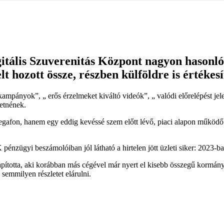
tális Szuverenitás Központ nagyon hasonló
t hozott össze, részben külföldre is értékesít
lis kampányok”, „ erős érzelmeket kiváltó videók”, „ valódi előrelépést
etnének.
egafon, hanem egy eddig kevéssé szem előtt lévő, piaci alapon működő
nzügyi beszámolóiban jól látható a hirtelen jött üzleti siker: 2023-ban k
 alapította, aki korábban más cégével már nyert el kisebb összegű ko
semmilyen részletet elárulni.