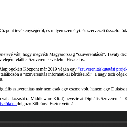
 Központ tevékenységéről, és milyen személyi- és szervezeti összefonó
etévé vált, hogy megvédi Magyarország “szuverenitását”. Tavaly dece
év elején felállt a Szuverenitásvédelmi Hivatal is.
az Alapjogokért Központ már 2019 végén egy
“szuverenitáskutatási proje
 találkozón a “szuverenitás informatikai kérdéseiről”, a nagy tech cégek
t.
itális szuverenitás már nem csak egy eszme volt, hanem egy Dukász által
 vállalkozását (a Middleware Kft.-t) nevezte át Digitális Szuverenitá
iselőként
dolgozó Stibrányi Eszter vette át.