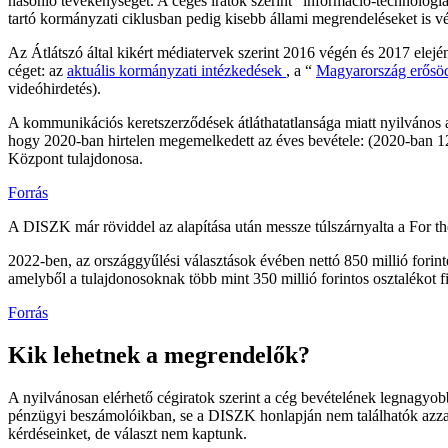
hasonló tevékenységet. A céges iratok szerint “információ-technológiai
tartó kormányzati ciklusban pedig kisebb állami megrendeléseket is vé
Az Átlátszó által kikért médiatervek szerint 2016 végén és 2017 elejé
céget: az
aktuális kormányzati intézkedések
, a “
Magyarország erősö
videóhirdetés).
A kommunikációs keretszerződések átláthatatlansága miatt nyilvános
hogy 2020-ban hirtelen megemelkedett az éves bevétele: (2020-ban 120 
Központ tulajdonosa.
Forrás
A DISZK már röviddel az alapítása után messze túlszárnyalta a For th
2022-ben, az országgyűlési választások évében nettó 850 millió forintér
amelyből a tulajdonosoknak több mint 350 millió forintos osztalékot fi
Forrás
Kik lehetnek a megrendelők?
A nyilvánosan elérhető cégiratok szerint a cég bevételének legnagyobb
pénzügyi beszámolóikban, se a DISZK honlapján nem találhatók azzal
kérdéseinket, de választ nem kaptunk.