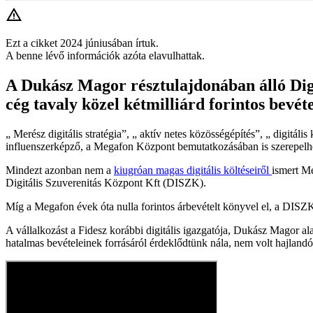
Ezt a cikket 2024 júniusában írtuk.
A benne lévő információk azóta elavulhattak.
A Dukász Magor résztulajdonában álló Digi
cég tavaly közel kétmilliárd forintos bevétel
„ Merész digitális stratégia”, „ aktív netes közösségépítés”, „ digitá
influenszerképző, a Megafon Központ bemutatkozásában is szerepelh
Mindezt azonban nem a
kiugróan magas digitális költéseiről
ismert M
Digitális Szuverenitás Központ Kft (DISZK).
Míg a Megafon évek óta nulla forintos árbevételt könyvel el, a DISZK pé
A vállalkozást a Fidesz korábbi digitális igazgatója, Dukász Magor
hatalmas bevételeinek forrásáról érdeklődtünk nála, nem volt hajlandó 