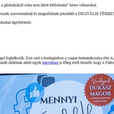
s a globalizáció soha nem látott kihívásaira” keres válaszokat.
szük szuverenitását és megerősítsük jelenlétét a DIGITÁLIS TÉRBE
atásokat ügyfeleinek:
ggel foglalkozik. Erre utal a honlapjukon a csapat bemutatkozása rész is
suth rádiónak adott egyik
interjúban
is főleg erről beszélt, hogy a Fide