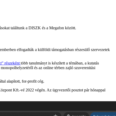
dásokat találtunk a DISZK és a Megafon között.
mberben elfogadták a külföldi támogatásban részesülő szervezetek
kt” részeként
több tanulmányt is készített a témában, a kutatás
 monopolhelyzetéről és az online térben zajló szuverenitási
 alapított, for-profit cég.
s Központ Kft.-vé 2022 végén. Az ügyvezetői posztot pár hónappal