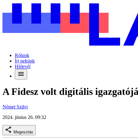
Rólunk
Írj nekünk
Hírlevél
A Fidesz volt digitális igazgató
Német Szilvi
2024. június 26. 09:32
Megosztás