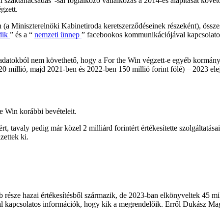
 szaktanácsadás”-sal foglalkozó vállalkozás a 2014-es alapítását követőe
gzett.
n (a Miniszterelnöki Kabinetiroda keretszerződéseinek részeként), össze
dik
” és a “
nemzeti ünnep
” facebookos kommunikációjával kapcsolatos 
 adatokból nem követhető, hogy a For the Win végzett-e egyéb kormányz
millió, majd 2021-ben és 2022-ben 150 millió forint fölé) – 2023 elején
e Win korábbi bevételeit.
t, tavaly pedig már közel 2 milliárd forintért értékesítette szolgáltatá
zettek ki.
 része hazai értékesítésből származik, de 2023-ban elkönyveltek 45 mil
 kapcsolatos információk, hogy kik a megrendelőik. Erről Dukász Mago