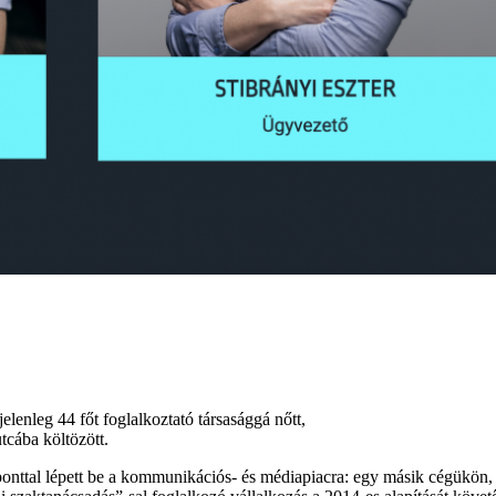
elenleg 44 főt foglalkoztató társasággá nőtt,
tcába költözött.
nttal lépett be a kommunikációs- és médiapiacra: egy másik cégükön, 