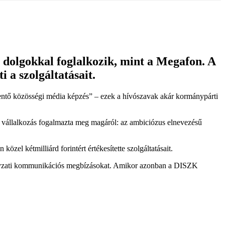
 dolgokkal foglalkozik, mint a Megafon. A
i a szolgáltatásait.
 jelentő közösségi média képzés” – ezek a hívószavak akár kormánypárti
 vállalkozás fogalmazta meg magáról: az ambiciózus elnevezésű
özel kétmilliárd forintért értékesítette szolgáltatásait.
rmányzati kommunikációs megbízásokat. Amikor azonban a DISZK