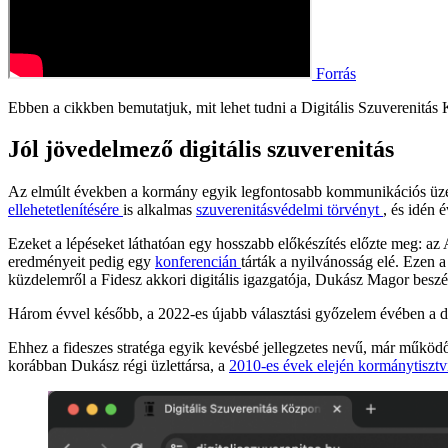
Forrás
Ebben a cikkben bemutatjuk, mit lehet tudni a Digitális Szuverenitás
Jól jövedelmező digitális szuverenitás
Az elmúlt években a kormány egyik legfontosabb kommunikációs üzen
ellehetetlenítésére
is alkalmas
szuverenitásvédelmi törvényt
, és idén 
Ezeket a lépéseket láthatóan egy hosszabb előkészítés előzte meg: 
eredményeit pedig egy
konferencián
tárták a nyilvánosság elé. Ezen a
küzdelemről a Fidesz akkori digitális igazgatója, Dukász Magor beszél
Három évvel később, a 2022-es újabb választási győzelem évében a dig
Ehhez a fideszes stratéga egyik kevésbé jellegzetes nevű, már működő
korábban Dukász régi üzlettársa, a
2010-es évek elején
kormánytisztv