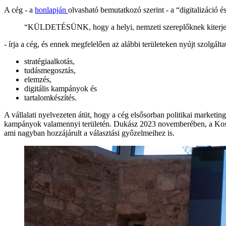
A cég - a
honlapján
olvasható bemutatkozó szerint - a “digitalizáció é
“KÜLDETÉSÜNK, hogy a helyi, nemzeti szereplőknek kiterjes
- írja a cég, és ennek megfelelően az alábbi területeken nyújt szolgált
stratégiaalkotás,
tudásmegosztás,
elemzés,
digitális kampányok és
tartalomkészítés.
A vállalati nyelvezeten átüt, hogy a cég elsősorban politikai marketin
kampányok valamennyi területén. Dukász 2023 novemberében, a Kos
ami nagyban hozzájárult a választási győzelmeihez is.