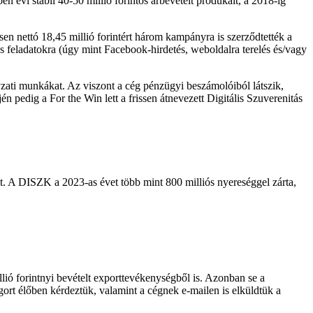
n évi stabil 40-50 millió forintos árbevételt produkált, a 2018-ig
sen nettó 18,45 millió forintért három kampányra is szerződtették a
feladatokra (úgy mint Facebook-hirdetés, weboldalra terelés és/vagy
ati munkákat. Az viszont a cég pénzügyi beszámolóiból látszik,
 pedig a For the Win lett a frissen átnevezett Digitális Szuverenitás
sait. A DISZK a 2023-as évet több mint 800 milliós nyereséggel zárta,
lió forintnyi bevételt exporttevékenységből is. Azonban se a
rt élőben kérdeztük, valamint a cégnek e-mailen is elküldtük a