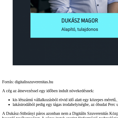
Forrás: digitalisszuverenitas.hu
A cég az átnevezéssel egy időben indult növekedésnek:
kis létszámú vállalkozásból rövid idő alatt egy közepes méretű, j
lakásirodából pedig egy tágas irodahelyiségbe, az óbudai Perc u
A Dukász-Stibrányi páros azonban nem a Digitális Szuverenitás Közpo