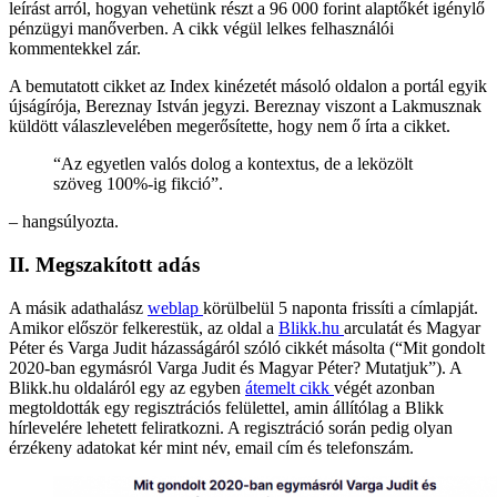
leírást arról, hogyan vehetünk részt a 96 000 forint alaptőkét igénylő
pénzügyi manőverben. A cikk végül lelkes felhasználói
kommentekkel zár.
A bemutatott cikket az Index kinézetét másoló oldalon a portál egyik
újságírója, Bereznay István jegyzi. Bereznay viszont a Lakmusznak
küldött válaszlevelében megerősítette, hogy nem ő írta a cikket.
“Az egyetlen valós dolog a kontextus, de a leközölt
szöveg 100%-ig fikció”.
– hangsúlyozta.
II. Megszakított adás
A másik adathalász
weblap
körülbelül 5 naponta frissíti a címlapját.
Amikor először felkerestük, az oldal a
Blikk.hu
arculatát és Magyar
Péter és Varga Judit házasságáról szóló cikkét másolta (“Mit gondolt
2020-ban egymásról Varga Judit és Magyar Péter? Mutatjuk”). A
Blikk.hu oldaláról egy az egyben
átemelt cikk
végét azonban
megtoldották egy regisztrációs felülettel, amin állítólag a Blikk
hírlevelére lehetett feliratkozni. A regisztráció során pedig olyan
érzékeny adatokat kér mint név, email cím és telefonszám.