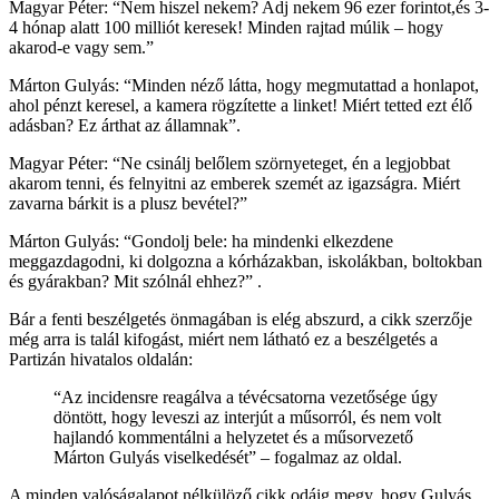
Magyar Péter: “Nem hiszel nekem? Adj nekem 96 ezer forintot,és 3-
4 hónap alatt 100 milliót keresek! Minden rajtad múlik – hogy
akarod-e vagy sem.”
Márton Gulyás: “Minden néző látta, hogy megmutattad a honlapot,
ahol pénzt keresel, a kamera rögzítette a linket! Miért tetted ezt élő
adásban? Ez árthat az államnak”.
Magyar Péter: “Ne csinálj belőlem szörnyeteget, én a legjobbat
akarom tenni, és felnyitni az emberek szemét az igazságra. Miért
zavarna bárkit is a plusz bevétel?”
Márton Gulyás: “Gondolj bele: ha mindenki elkezdene
meggazdagodni, ki dolgozna a kórházakban, iskolákban, boltokban
és gyárakban? Mit szólnál ehhez?” .
Bár a fenti beszélgetés önmagában is elég abszurd, a cikk szerzője
még arra is talál kifogást, miért nem látható ez a beszélgetés a
Partizán hivatalos oldalán:
“Az incidensre reagálva a tévécsatorna vezetősége úgy
döntött, hogy leveszi az interjút a műsorról, és nem volt
hajlandó kommentálni a helyzetet és a műsorvezető
Márton Gulyás viselkedését” – fogalmaz az oldal.
A minden valóságalapot nélkülöző cikk odáig megy, hogy Gulyás