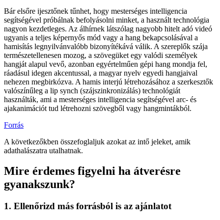
Bár elsőre ijesztőnek tűnhet, hogy mesterséges intelligencia
segítségével próbálnak befolyásolni minket, a használt technológia
nagyon kezdetleges. Az álhírnek látszólag nagyobb hitelt adó videó
ugyanis a teljes képernyős mód vagy a hang bekapcsolásával a
hamisítás legnyilvánvalóbb bizonyítékává válik. A szereplők szája
természetellenesen mozog, a szövegüket egy valódi személyek
hangját alapul vevő, azonban egyértelműen gépi hang mondja fel,
ráadásul idegen akcentussal, a magyar nyelv egyedi hangjaival
nehezen megbirkózva. A hamis interjú létrehozásához a szerkesztők
valószínűleg a lip synch (szájszinkronizálás) technológiát
használták, ami a mesterséges intelligencia segítségével arc- és
ajakanimációt tud létrehozni szövegből vagy hangmintákból.
Forrás
A következőkben összefoglaljuk azokat az intő jeleket, amik
adathalászatra utalhatnak.
Mire érdemes figyelni ha átverésre
gyanakszunk?
1. Ellenőrizd más forrásból is az ajánlatot