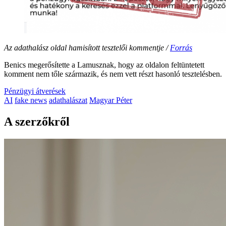
Az adathalász oldal hamisított tesztelői kommentje /
Forrás
Benics megerősítette a Lamusznak, hogy az oldalon feltüntetett
komment nem tőle származik, és nem vett részt hasonló tesztelésben.
Pénzügyi átverések
AI
fake news
adathalászat
Magyar Péter
A szerzőkről