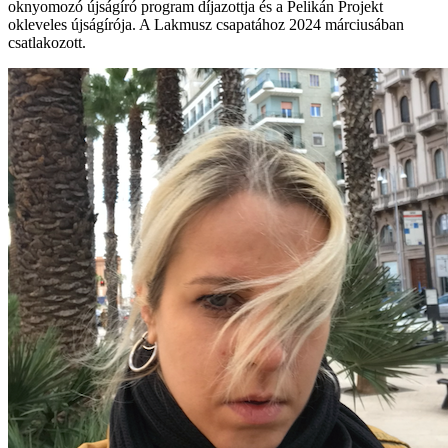
oknyomozó újságíró program díjazottja és a Pelikán Projekt
okleveles újságírója. A Lakmusz csapatához 2024 márciusában
csatlakozott.