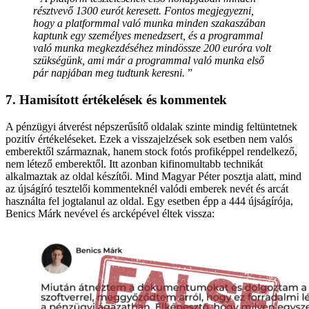
résztvevő 1300 eurót keresett. Fontos megjegyezni,
hogy a platformmal való munka minden szakaszában
kaptunk egy személyes menedzsert, és a programmal
való munka megkezdéséhez mindössze 200 euróra volt
szükségünk, ami már a programmal való munka első
pár napjában meg tudtunk keresni.
”
7. Hamisított értékelések és kommentek
A pénzügyi átverést népszerűsítő oldalak szinte mindig feltüntetnek
pozitív értékeléseket. Ezek a visszajelzések sok esetben nem valós
emberektől származnak, hanem stock fotós profiképpel rendelkező,
nem létező emberektől. Itt azonban kifinomultabb technikát
alkalmaztak az oldal készítői. Mind Magyar Péter posztja alatt, mind
az újságíró tesztelői kommenteknél valódi emberek nevét és arcát
használta fel jogtalanul az oldal. Egy esetben épp a 444 újságírója,
Benics Márk nevével és arcképével éltek vissza: