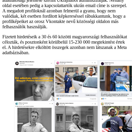
átláthatósági jelentése szerint Ukrajnából adminisztrálják. Néhány
oldal esetében pedig a kapcsolattartók ukrán email címe is szerepel.
A megadott profiloknál azonban felmerül a gyanu, hogy nem
valódiak, két esetben fordított képkereséssel rábukkantunk, hogy a
profilképeiket az orosz Vkontakte nevű közösségi oldalon más
felhasználók használják.
Fizetett hirdetéseik a 30 és 60 közötti magyarországi felhasználókat
célozták, és posztonként körülbelül 15-230 000 megtekintést értek
el. A hirdetésekre elköltött összegek azonban nem látszanak a Meta
adatbázisában.