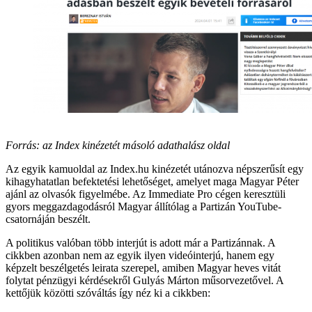
Forrás: az Index kinézetét másoló adathalász oldal
Az egyik kamuoldal az Index.hu kinézetét utánozva népszerűsít egy
kihagyhatatlan befektetési lehetőséget, amelyet maga Magyar Péter
ajánl az olvasók figyelmébe. Az Immediate Pro cégen keresztüli
gyors meggazdagodásról Magyar állítólag a Partizán YouTube-
csatornáján beszélt.
A politikus valóban több interjút is adott már a Partizánnak. A
cikkben azonban nem az egyik ilyen videóinterjú, hanem egy
képzelt beszélgetés leirata szerepel, amiben Magyar heves vitát
folytat pénzügyi kérdésekről Gulyás Márton műsorvezetővel. A
kettőjük közötti szóváltás így néz ki a cikkben: