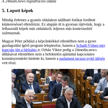
A 24main.news regisztrációs oldala
5. Lopott képek
Mindig érdemes a gyanús oldalakon található fotókat fordított
képkereséssel ellenőrizni. Ez alapján itt is gyorsan rájövünk, hogy a
felhasznált képek más oldalakról, teljesen más kontextusból
származnak.
Magyar Péter például a képcímkékkel ellentétben nem a gyors
gazdagodást ígérő program leleplezése, hanem a
Schadl-Völner-ügy
kapcsán járt a bíróságo
n; Orbán Viktor pedig a 24media.news
állításával ellentétben nem a befektetési ajánlattal kapcsolatos
kormányrendelet hirdette ki, hanem a
parlament tavaszi nyitó ülésén
vett részt.