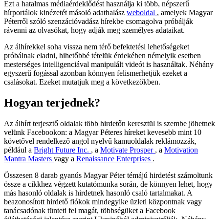
Ezt a hatalmas médiaérdeklődést használja ki több, népszerű
hírportálok kinézetét másoló adathalász
weboldal
, amelyek Magyar
Péterről szóló szenzációvadász hírekbe csomagolva próbálják
rávenni az olvasókat, hogy adják meg személyes adataikat.
Az álhírekkel soha vissza nem térő befektetési lehetőségeket
próbálnak eladni, hihetőbbé tételük érdekében némelyik esetben
mesterséges intelligenciával manipulált videót is használtak. Néhány
egyszerű fogással azonban könnyen felismerhetjük ezeket a
csalásokat. Ezeket mutatjuk meg a következőkben.
Hogyan terjednek?
Az álhírt terjesztő oldalak több hirdetőn keresztül is szembe jöhetnek
velünk Facebookon: a Magyar Péteres híreket kevesebb mint 10
követővel rendelkező angol nyelvű kamuoldalak reklámozzák,
például a
Bright Future Inc.
, a
Motivate Prosper
, a
Motivation
Mantra Masters
vagy a
Renaissance Enterprises
.
Összesen 8 darab gyanús Magyar Péter témájú hirdetést számoltunk
össze a cikkhez végzett kutatómunka során, de könnyen lehet, hogy
más hasonló oldalak is hirdetnek hasonló csaló tartalmakat. A
beazonosított hirdető fiókok mindegyike üzleti központnak vagy
tanácsadónak tünteti fel magát, többségüket a Facebook