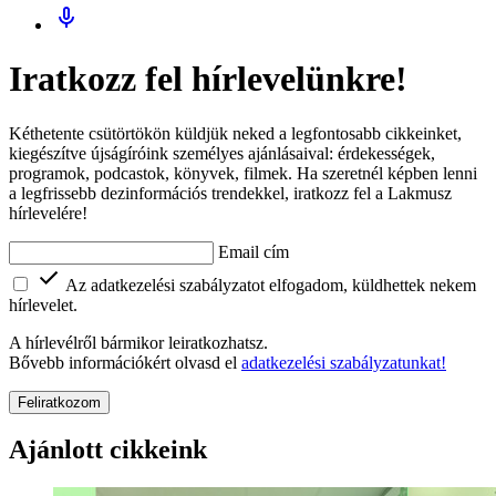
Iratkozz fel hírlevelünkre!
Kéthetente csütörtökön küldjük neked a legfontosabb cikkeinket,
kiegészítve újságíróink személyes ajánlásaival: érdekességek,
programok, podcastok, könyvek, filmek. Ha szeretnél képben lenni
a legfrissebb dezinformációs trendekkel, iratkozz fel a Lakmusz
hírlevelére!
Email cím
Az adatkezelési szabályzatot elfogadom, küldhettek nekem
hírlevelet.
A hírlevélről bármikor leiratkozhatsz.
Bővebb információkért olvasd el
adatkezelési szabályzatunkat!
Feliratkozom
Ajánlott cikkeink