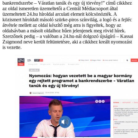
bankrendszerbe – Váratlan tanúk és egy új törvény!” című cikkhez
az oldal ismeretlen üzemeltetői a Centrál Médiacsoport által
üzemeltetett 24.hu híroldal arculati elemeit kölcsönözték. A
közismert híroldalt másoló szürke-piros színvilág, a logó és a fejléc
átvétele mellett az oldal készítő még arra is figyeltek, hogy az
oldalsávban a másolt oldalhoz hűen jelenjenek meg rövid hírek.
Szerzőnek pedig –
a valóban a 24.hu-nál dolgozó újságíró
– Kassai
Zsigmond neve került feltüntetésre, aki a cikkhez kreált nyomozást
is vezette.