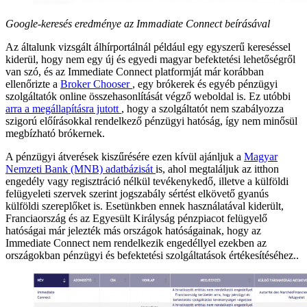
Google-keresés eredménye az Immadiate Connect beírásával
Az általunk vizsgált álhírportálnál például egy egyszerű kereséssel
kiderül, hogy nem egy új és egyedi magyar befektetési lehetőségről
van szó, és az Immediate Connect platformját már korábban
ellenőrizte a
Broker Chooser
, egy brókerek és egyéb pénzügyi
szolgáltatók online összehasonlítását végző weboldal is. Ez utóbbi
arra a megállapításra jutott
, hogy a szolgáltatót nem szabályozza
szigorú előírásokkal rendelkező pénzügyi hatóság, így nem minősül
megbízható brókernek.
A pénzügyi átverések kiszűrésére ezen kívül ajánljuk a
Magyar
Nemzeti Bank (MNB) adatbázisát
is, ahol megtaláljuk az itthon
engedély vagy regisztráció nélkül tevékenykedő, illetve a külföldi
felügyeleti szervek szerint jogszabály sértést elkövető gyanús
külföldi szereplőket is. Esetünkben ennek használatával kiderült,
Franciaország és az Egyesült Királyság pénzpiacot felügyelő
hatóságai már jelezték más országok hatóságainak, hogy az
Immediate Connect nem rendelkezik engedéllyel ezekben az
országokban pénzügyi és befektetési szolgáltatások értékesítéséhez..