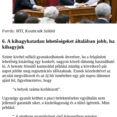
Forrás: MTI, Koszticsák Szilárd
6. A kihagyhatatlan lehetőségeket általában jobb, ha
kihagyjuk
Szinte kivétel nélkül gyanakodhatunk átverésre, ha a felajánlott
lehetőség kizárólag egy konkrét, nagyon közeli dátumig használható
ki. A hetente frissülő kamuoldal például mindig a következő pár
napot jelölte meg regisztrációs időszaknak. Ennek közeledtével az
arculat megváltozott és az új hír ismételten egy pár napos dátumot
ajánl fel, figyelmeztetve, hogy
“a helyek száma korlátozott”.
Ugyanígy gyanút kelthet a piaci befektetésekre egyáltalán nem
jellemző garantált siker, a kizárólagosság és a túlzó ígéretek. Mint
például:
“
A platform tesztelésének első hónapjában minden