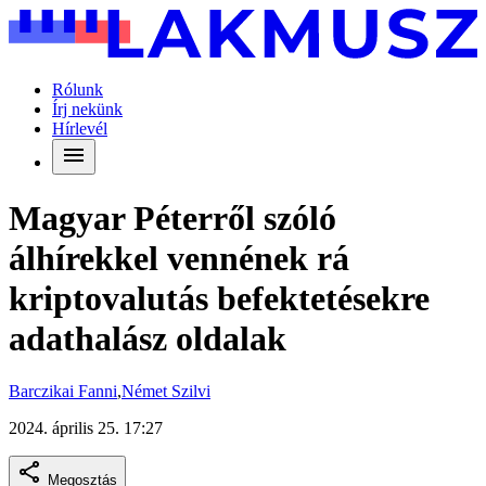
Rólunk
Írj nekünk
Hírlevél
Magyar Péterről szóló
álhírekkel vennének rá
kriptovalutás befektetésekre
adathalász oldalak
Barczikai Fanni
,
Német Szilvi
2024. április 25. 17:27
Megosztás