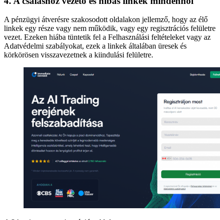
4. A csaláshoz vezető és hibás linkek mindenhol
A pénzügyi átverésre szakosodott oldalakon jellemző, hogy az élő
linkek egy része vagy nem működik, vagy egy regisztrációs felületre
vezet. Ezeken hiába tüntetik fel a Felhasználási feltételeket vagy az
Adatvédelmi szabályokat, ezek a linkek általában üresek és
körkörösen visszavezetnek a kiindulási felületre.