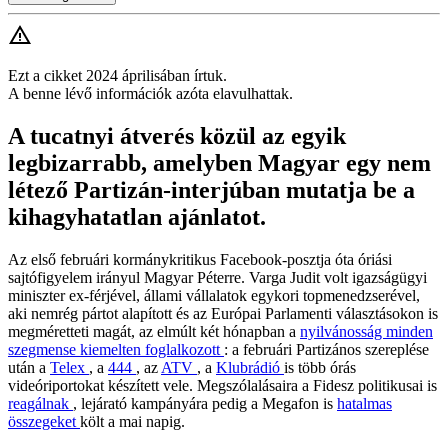
Ezt a cikket 2024 áprilisában írtuk.
A benne lévő információk azóta elavulhattak.
A tucatnyi átverés közül az egyik
legbizarrabb, amelyben Magyar egy nem
létező Partizán-interjúban mutatja be a
kihagyhatatlan ajánlatot.
Az első februári kormánykritikus Facebook-posztja óta óriási
sajtófigyelem irányul Magyar Péterre. Varga Judit volt igazságügyi
miniszter ex-férjével, állami vállalatok egykori topmenedzserével,
aki nemrég pártot alapított és az Európai Parlamenti választásokon is
megméretteti magát, az elmúlt két hónapban a
nyilvánosság minden
szegmense kiemelten foglalkozott
: a februári Partizános szereplése
után a
Telex
, a
444
, az
ATV
, a
Klubrádió
is több órás
videóriportokat készített vele. Megszólalásaira a Fidesz politikusai is
reagálnak
, lejárató kampányára pedig a Megafon is
hatalmas
összegeket
költ a mai napig.