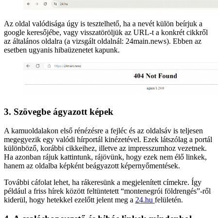
Az oldal valódisága úgy is tesztelhető, ha a nevét külön beírjuk a
google keresőjébe, vagy visszatöröljük az URL-t a konkrét cikkről
az általános oldalra (a vizsgált oldalnál: 24main.news). Ebben az
esetben ugyanis hibaüzenetet kapunk.
3. Szövegbe ágyazott képek
A kamuoldalakon első rénézésre a fejléc és az oldalsáv is teljesen
megegyezik egy valódi hírportál kinézetével. Ezek látszólag a portál
különböző, korábbi cikkeihez, illetve az impresszumhoz vezetnek.
Ha azonban rájuk kattintunk, rájövünk, hogy ezek nem élő linkek,
hanem az oldalba képként beágyazott képernyőmentések.
További cáfolat lehet, ha rákeresünk a megjelenített címekre. Így
például a friss hírek között feltüntetett “montenegrói földrengés”-ről
kiderül, hogy hetekkel ezelőtt jelent meg a
24.hu
felületén.