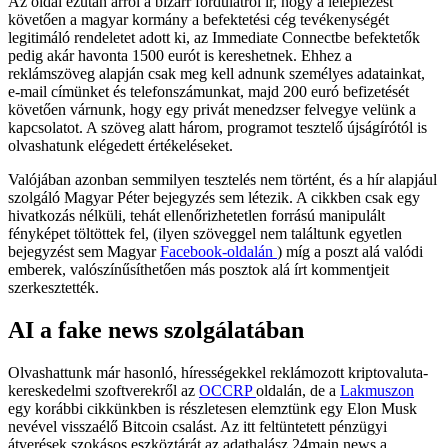
Az oldal ezután arról a bizarr fordulatról ír, hogy a leleplezést
követően a magyar kormány a befektetési cég tevékenységét
legitimáló rendeletet adott ki, az Immediate Connectbe befektetők
pedig akár havonta 1500 eurót is kereshetnek. Ehhez a
reklámszöveg alapján csak meg kell adnunk személyes adatainkat,
e-mail címünket és telefonszámunkat, majd 200 euró befizetését
követően várnunk, hogy egy privát menedzser felvegye velünk a
kapcsolatot. A szöveg alatt három, programot tesztelő újságírótól is
olvashatunk elégedett értékeléseket.
Valójában azonban semmilyen tesztelés nem történt, és a hír alapjául
szolgáló Magyar Péter bejegyzés sem létezik. A cikkben csak egy
hivatkozás nélküli, tehát ellenőrizhetetlen forrású manipulált
fényképet töltöttek fel, (ilyen szöveggel nem találtunk egyetlen
bejegyzést sem Magyar
Facebook-oldalán
) míg a poszt alá valódi
emberek, valószínűsíthetően más posztok alá írt kommentjeit
szerkesztették.
AI a fake news szolgálatában
Olvashattunk már hasonló, hírességekkel reklámozott kriptovaluta-
kereskedelmi szoftverekről az
OCCRP
oldalán, de a
Lakmuszon
egy korábbi cikkünkben is részletesen elemztünk egy Elon Musk
nevével visszaélő Bitcoin csalást. Az itt feltüntetett pénzügyi
átverések szokásos eszköztárát az adathalász 24main.news a