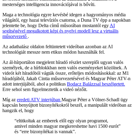
mesterséges intelligencia innovációjával is bővíti.
Maga a technológia egyre kevésbé idegen a hagyományos média
világától, egy hazai televíziós csatorna, a Duna TV épp a napokban
jelentette be, hogy Delta című műsorában mostantól egy
AI
segítségével megalkotott képi és nyelvi modell lesz a virtuális
műsorvezető
.
Az adathalász oldalon feltüntetett videóban azonban az AI
technológiát messze nem etikus módon használták fel.
Az ál-hírportálon megjelent híradó részlet szereplői ugyan valós
személyek, de a hírblokkban nem valós eseményeket közölnek. A
videót két híradóból vágták össze, erőteljes módosításokkal: az M1
híradójából, Jakab Cintia műsorvezetésével és Magyar Péter ATV-n
adott interjújából, ahol a politikus
Bodacz Balázzsal beszélgetett.
Erre sehol sem figyelmeztetik a videó nézőit.
Míg az
eredeti ATV interjúban
Magyar Péter a Völner-Schadl ügy
kapcsán benyújtott bizonyítékokról beszél, a manipulált videóban az
hangzik el, hogy
“eltitkoltak az emberek elől egy olyan programot,
amivel minden magyar megkereshetne havi 1500 eurót”
és “erre bizonyítékai is vannak”.