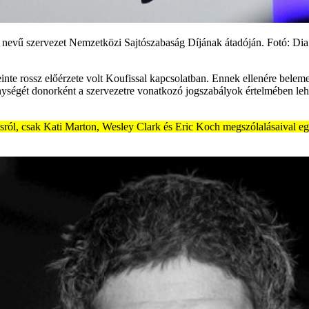
CPJ) nevű szervezet Nemzetközi Sajtószabaság Díjának átadóján. F
te rossz előérzete volt Koufissal kapcsolatban. Ennek ellenére belemen
ységét donorként a szervezetre vonatkozó jogszabályok értelmében lehe
rosról, csak Kati Marton, Wesley Clark és Eric Koch megszólalásaival egy