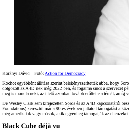
Korányi Dávid – Fotó:
Action for Democracy
Kochot egyébként állítása szerint belekényszerítették abba, hogy Sor
dolgozott az A4D-nek még 2022-ben, és fogalma sincs a szervezet pénz
meg is mondta neki, az illető azonban tovább erőltette a témát, amí
De Wesley Clark sem kifejezetten Soros és az A4D kapcsolatáról besz
Foundations) keresztül már a 90-es években juttatott támogatást a közé
még amerikaiak vagy mások, akik egyénileg támogatják az ellenzéket
Black Cube déjà vu