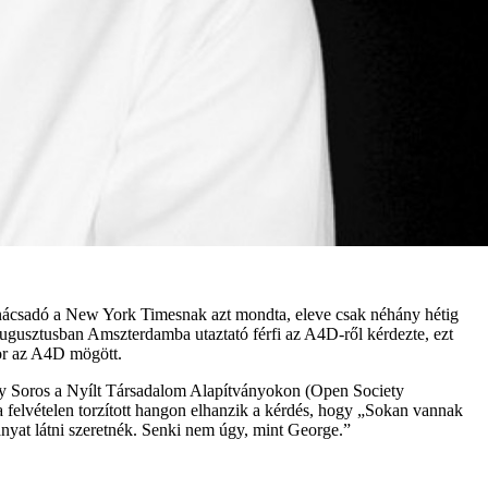
nácsadó a New York Timesnak azt mondta, eleve csak néhány hétig
augusztusban Amszterdamba utaztató férfi az A4D-ről kérdezte, ezt
nor az A4D mögött.
hogy Soros a Nyílt Társadalom Alapítványokon (Open Society
 a felvételen torzított hangon elhanzik a kérdés, hogy „Sokan vannak
yat látni szeretnék. Senki nem úgy, mint George.”