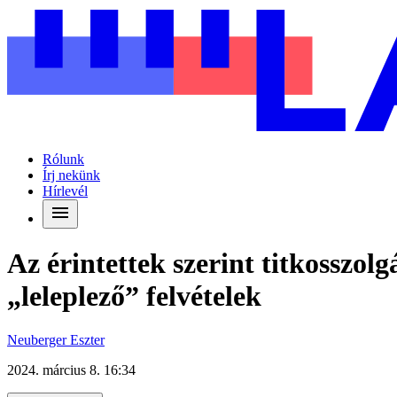
Rólunk
Írj nekünk
Hírlevél
Az érintettek szerint titkosszol
„leleplező” felvételek
Neuberger Eszter
2024. március 8. 16:34