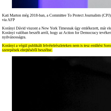
Kati Marton még 2018-ban, a Committee To Protect Journalists (
via AFP
Korányi Dávid viszont a New York Timesnak úgy emlékezett, már elein
Korányi valóban beszélt arról, hogy az Action for Democracy tevéken
nyilvánosságra.
Korányi a végül publikált felvételrészleteken nem is tesz említést So
szerepének elrejtéséről beszélne.