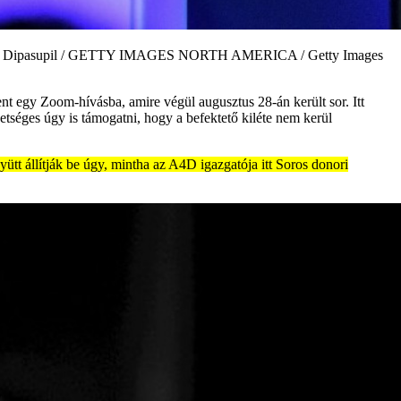
otó: Dia Dipasupil / GETTY IMAGES NORTH AMERICA / Getty Images
t egy Zoom-hívásba, amire végül augusztus 28-án került sor. Itt
tséges úgy is támogatni, hogy a befektető kiléte nem kerül
ütt állítják be úgy, mintha az A4D igazgatója itt Soros donori