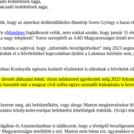
dó testületének tagja,
csadó testületének tagja,
erik, hogy az amerikai dollármilliárdos-filantróp Soros György a hazai 
ör a
Mandiner
foglalkozott velük, nem sokkal azután, hogy január 31-
 „a nagy leleplezés” Soros szerepéről az A4D Magyarországot érintő te
tudatta a sajtóval, hogy „informális beszélgetéseiket” még 2023 augusz
árultak el a felvételekkel kapcsolatban (külön a Lakmusz kérésére sem,
nban Korányiék egészen konkrét részleteket is elárulnak a felvételek e
átverés áldozatai lettek: olyan módszerrel igyekeztek még 2023 folyam
 hasonlót már a magyar civil szféra egyes szereplői lejáratására is bev
 kereste meg, aki befektetőként, vagy ahogy Marton megkeresésekor hí
solatos közép-kelet-európai befektetési lehetőségek érdeklik. (Svájci t
Prágában és Amszterdamban is találkozott, hogy a térségről beszélgesse
Magyarországra terelődött a szó. Marton nem bánta ezt, ugyanakkor egyá