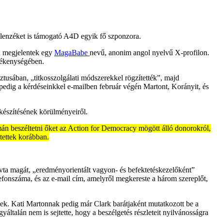
ellenzéket is támogató A4D egyik fő szponzora.
én megjelentek egy
MagaBabe
nevű, anonim angol nyelvű X-profilon.
vékenységében.
tusában, „titkosszolgálati módszerekkel rögzítették”, majd
 pedig a kérdéseinkkel e-mailben február végén Martont, Korányit, és
lkészítésének körülményeiről.
án beszéltetni őket az Action for Democracy mögött álló donorokról,
etettek korábban.
vta magát, „eredményorientált vagyon- és befektetéskezelőként”
elefonszáma, és az e-mail cím, amelyről megkereste a három szereplőt,
nek. Kati Martonnak pedig már Clark barátjaként mutatkozott be a
ltalán nem is sejtette, hogy a beszélgetés részleteit nyilvánosságra