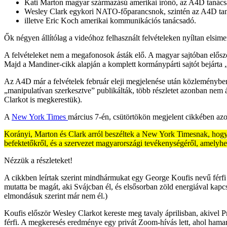
Kati Marton magyar származású amerikai írónő, az A4D tanácsa
Wesley Clark egykori NATO-főparancsnok, szintén az A4D taná
illetve Eric Koch amerikai kommunikációs tanácsadó.
Ők négyen állítólag a videóhoz felhasznált felvételeken nyíltan elsim
A felvételeket nem a megafonosok ásták elő. A magyar sajtóban elősz
Majd a Mandiner-cikk alapján a komplett kormánypárti sajtót bejárta
Az A4D már a felvételek február eleji megjelenése után közleményben 
„manipulatívan szerkesztve” publikálták, több részletet azonban nem 
Clarkot is megkerestük).
A
New York Times
március 7-én, csütörtökön megjelent cikkében azo
Korányi, Marton és Clark arról beszéltek a New York Timesnak, hogy 
befektetőkről, és a szervezet magyarországi tevékenységéről, amelyhez
Nézzük a részleteket!
A cikkben leírtak szerint mindhármukat egy George Koufis nevű férfi
mutatta be magát, aki Svájcban él, és elsősorban zöld energiával kapc
elmondásuk szerint már nem él.)
Koufis először Wesley Clarkot kereste meg tavaly áprilisban, akivel 
férfi. A megkeresés eredménye egy privát Zoom-hívás lett, ahol hamar 