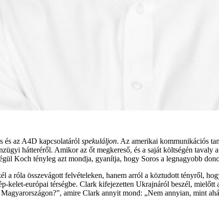
os és az A4D kapcsolatáról
spekuláljon
. Az amerikai kommunikációs ta
ügyi hátteréről. Amikor az őt megkereső, és a saját költségén tavaly 
g végül Koch tényleg azt mondja, gyanítja, hogy Soros a legnagyobb do
él a róla összevágott felvételeken, hanem arról a köztudott tényről, 
p-kelet-európai térségbe. Clark kifejezetten Ukrajnáról beszél, mielőtt
 Magyarországon?”, amire Clark annyit mond: „Nem annyian, mint ahán