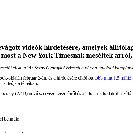
evágott videók hirdetésére, amelyek állítóla
most a New York Timesnak meséltek arról, k
ezetői elismerték: Soros Györgytől érkezett a pénz a baloldal kampány
k-oldalán február 2-án, és a hirdetésére elköltött
több mint 1,5 millió
i videója a témában.
acy (A4D) nevű szervezet vezetőiről és a “dollárbaloldalról” szóló vid
el bennük: