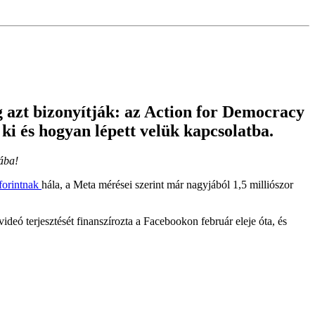
g azt bizonyítják: az Action for Democracy
i és hogyan lépett velük kapcsolatba.
ába!
 forintnak
hála, a Meta mérései szerint már nagyjából 1,5 milliószor
eó terjesztését finanszírozta a Facebookon február eleje óta, és