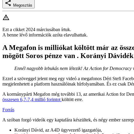
Megosztás
Ezt a cikket 2024 márciusában írtuk.
A benne lévő információk azóta elavulhattak.
A Megafon is milliókat költött már az össz
mögött Soros pénze van . Korányi Dávidék 
Ennél nagyobb lebukás nem létezik! Az Action for Democracy v
Ezzel a szöveggel jelent meg egy videó a megafonos Déri Stefi Faceboo
megjelenhetett a platform használóinak hírfolyamában. És ez csak Dér
A kormánypárti Megafon még további 13, az amerikai Action for Democr
összesen 6,7-7,4 millió forintot
költött erre.
Forrás
A szóban forgó videók egy kaptafára készültek, és négy ember szerep
Korányi Dávid, az A4D ügyvezető igazgatója,