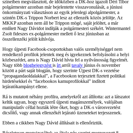
színeiben megválasztott, de időközben a DK-hoz igazolt Déri Tibor
polgármester azonban már bejelentette visszavonulását, a júniusi
önkormányzati választáson az egyik jelenlegi alpolgármester, a
szintén DK-s Trippon Norbert lesz az ellenzék közös jelöltje. Az
MKKP azonban nem áll be Trippon mögé, saját jelöltet, a már
említett Nagy Dávidot indítják a polgármesteri székért. Wintermantel
Zsolt fideszes ex-polgármester mellett ő lesz júniusban az
összellenzéki jelölt kihívója.
Hogy újpesti Facebook-csoportokban valós személyiséggel nem
rendelkező profilok jelentek meg és igyekeznek befolyásolni a helyi
közbeszédet, arra is Nagy Dávid hívta fel a nyilvánosság figyelmét.
Nagy több
blogbejegyzést
is
írt
arról
tavaly
június és november
között a párt saját blogján, hogy szerinte Újpest DK-s vezetése
“propagandaoldalakkal”, a Facebookon terjesztett fizetett politikai
hirdetésekkel és “facebookos kamuprofilokkal” indított
lejáratókampányt ellene.
Rá is mutatott néhány profilra, amelyekről azt állította: azt a látszatot
keltik ugyan, hogy egyszerű újpesti magánszemélyek, valójában
manipulatív céllal hozták létre őket, hogy a DK-s városvezetést
dicsőítő, vagy annak ellenzékét lejárató üzeneteket terjesszenek.
Ebben a cikkben Nagy Dávid állításait is ellenőriztük.
Részletesen megvizsgáltuk az általa név szerint megnevezett 8