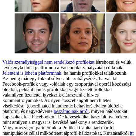
Valós személyiséggel nem rendelkező profilokat
létrehozni és velük
tevékenykedni a platformon a Facebook szabályzatába ütközik.
Jelenteni is lehet a platformnak
, ha hamis profilokkal találkozunk.
Az pedig már egy fokkal súlyosabb szabálysértés, ha valaki
Facebook-profilok vagy -oldalak egy csoportjával operál közösségi
oldalon, például hamis profilokkal vagy fizetett trollokkal
valamilyen üzenettel igyekszik elárasztani a hír- és
kommentfolyamokat. Az ilyen “összehangolt nem hiteles
viselkedést” (coordinated inauthentic behavior) elvileg üldözi a
platform, és negyedévente
beszámolnak arról
, milyen hálózatokat
kapcsoltak le a Facebookon. De kevesek által használt nyelveken,
mint amilyen a magyar is, kevésbé hatékony a rendszerük.
Magyarországon partnerünk, a Political Capital tárt már fel
manipulációs céllal működtetett álprofil-hálózatokat. Kutatásaikról
itt