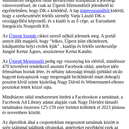
Mindhárom megjelölt oldal látványosan szimpatizál a jelenlegi
városvezetéssel, de csak az Újpesti Hírmondóról jelenthető ki
egyértelműen, hogy DK-s kötődésű. A lap
impresszumából
kiderül,
hogy a szerkesztésért felelős személy Varju László DK-s
országgyűlési képviselő, és a kiadó is az ő cége, az Euroatlanti
Integrációs Nonprofit Kft.
Az
Újpesti Szemle
cikkei szerző nélkül jelennek meg. A portál
annyit állít magáról, hogy “lelkes, Újpest iránt elkötelezett,
lokálpatrióta helyi civilek írják” , kiadója és felelős szerkesztője
Jungné Kertai Ágnes, asszisztense Kertai Katalin.
Az
Újpesti Megmondó
pedig egy viszonylag kis elérésű, mindössze
470 követővel rendelkező anonim Facebook-oldal, amelyet idén
februárban hoztak létre, és néhány lakossági témájú (például utcán
hagyott kutyapiszok vagy megrongált biciklitároló miatt dohogó)
poszton kívül szinte kizárólag Nagy Dávid és Wintermantel-ellenes
posztokat tettek közzé rajta.
Mindhárom oldal rendszeresen hirdeti a Facebookon a tartalmait, a
Facebook Ad Library adatai alapján csak Nagy Dávidot támadó
tartalmakra összesen 125-159 ezer forintot költöttek el 2023 júniusa
és novembere között.
Az álprofilok által a csoportokban megosztott tartalmak között is
szép számmal találtunk olyanokat, amelyeket egyébként ezek az