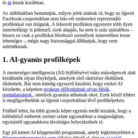
és
itt
írtunk korábban.
Az alábbiakban bemutatjuk, milyen jelek utalnak rá, hogy az újpesti
Facebook-csoportokban nem hús-vér embereket reprezentáló
profilokkal van dolgunk. A felsorolt profilokra egyszerre több ilyen
ismertetőjegy is jellemző, ezek alapján, ha nem is száz százalékos –
hiszen ez csak a profilokat létrehozó személyek ismeretében lenne
lehetséges -, mégis nagy biztonsággal állíthatjuk, hogy nem
autentikusak.
1. AI-gyanús profilképek
A mesterséges intelligencia (AI) fejlődésével mára másodpercek alatt
kreálhatók olyan fényképek, amelyek első ránézésre élethűnek
tűnhetnek. Bár nem mindig egyszerű kiszúrni, hogy ezeket AI
készítette, a képeken
gyakran előfordulnak olyan hibák,
pontatlanságok
, amelyek gyanúra adhatnak okot. Ezek közül többet
is megfigyelhetünk az újpesti csoportokban lévő profilképeken.
Feltűnő lehet, ha több gyanús képet egymás mellé teszünk, hogy a
különböző emberek szemei szinte ugyanabban a magasságban,
egymástól ugyanakkora távolságra helyezkednek el.
Egy jól ismert AI képgeneráló programnak, amely legkönnyebben a
thispersondoesnotexist.com
oldalon érhető el, épp
ez az egyik