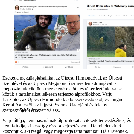
Ezeket a megállapításainkat az Újpesti Hírmondóval, az Újpesti
Szemlével és az Újpesti Megmondó ismeretlen adminjával is
megosztottuk cikkünk megjelenése előtt, és rákérdeztünk, van-e
közük a tartalmaikat lelkesen terjesztő álprofilokhoz. Varju
Lászlótól, az Újpesti Hírmondó kiadó-szerkesztőjétől, és Jungné
Kertai Ágnestől, az Újpesti Szemle kiadójától és felelős
szerkesztőjétől érkezett válasz.
Varju állítja, nem használnak álprofilokat a cikkeik terjesztéséhez, és
nem is tudja, ki vesz így részt a terjesztésben. “De mindenkinek
köszönjük, aki reagál vagy megosztja tartalmainkat. Hála Istennek,