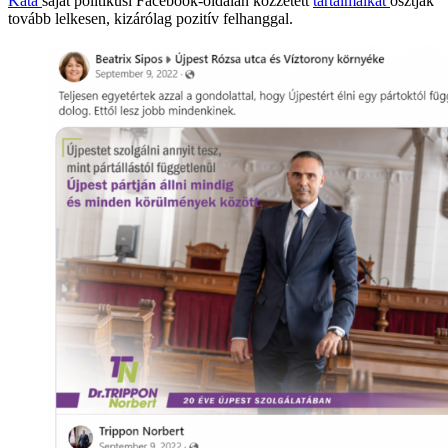
Kata
saját politikusi Facebook-oldalán közzétett
tartalmaikat
osztják
tovább lelkesen, kizárólag pozitív felhanggal.