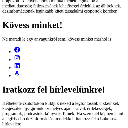
dolgozott. A tényellenőrző munka mellett leginkább a
médiatudatosság fejlesztésének lehetőségei érdeklik az álhíreknek,
dezinformációnak leginkább kitett társadalmi csoportok körében.
Kövess minket!
Ne maradj le egy anyagunkról sem, kövess minket máshol is!
Iratkozz fel hírlevelünkre!
Kéthetente csütörtökön küldjük neked a legfontosabb cikkeinket,
kiegészítve újságíróink személyes ajánlásaival: érdekességek,
programok, podcastok, könyvek, filmek. Ha szeretnél képben lenni
a legfrissebb dezinformációs trendekkel, iratkozz fel a Lakmusz
hírlevelére!