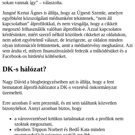
sokan vannak így” – válaszolta.
Jungné Kertai Ágnes is állítja, hogy az Újpesti Szemle, amelyre
egyébként közszolgálati médiumként tekintenek, “nem áll
kapcsolatban” álprofilokkal, és nem vizsgálja, hogy a cikkeit
megosztó felhasználók valóban álprofilok-e. Azzal kapcsolatos
kérdésünkre, miért szerző nélkül közölnek cikkeket az oldalukon,
nem adott egyértelmű választ, de leszögezte, az oldalon minden
olyan információt feltüntetnek, amit a médiatörvény meghatároz. Azt
sem árulta el, milyen finanszírozásból fedezik a működésüket és a
Facebook-os hirdetési költéseiket.
DK-s hálózat?
Nagy Dávid a blogbejegyzéseiben azt is állítja, hogy a fent
bemutatott álprofil-hálózatot a DK-s vezetésű önkormányzat
üzemelteti.
Erre azonban ő sem prezentál, és mi sem találtunk közvetlen
bizonyítékot. Annyi azonban biztos, hogy
a városvezetéssel kritikus tartalmakat ezek a profilok nem
szoktak megosztani,
ellenben Trippon Norbert és Bedő Kata minden
megmozdulását rajongva osztják tovább.