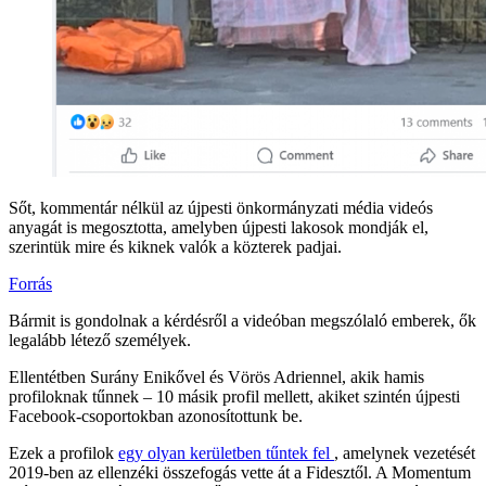
Sőt, kommentár nélkül az újpesti önkormányzati média videós
anyagát is megosztotta, amelyben újpesti lakosok mondják el,
szerintük mire és kiknek valók a közterek padjai.
Forrás
Bármit is gondolnak a kérdésről a videóban megszólaló emberek, ők
legalább létező személyek.
Ellentétben Surány Enikővel és Vörös Adriennel, akik hamis
profiloknak tűnnek – 10 másik profil mellett, akiket szintén újpesti
Facebook-csoportokban azonosítottunk be.
Ezek a profilok
egy olyan kerületben tűntek fel
, amelynek vezetését
2019-ben az ellenzéki összefogás vette át a Fidesztől. A Momentum