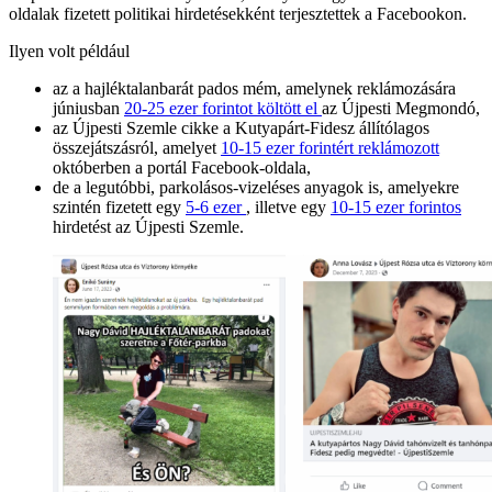
oldalak fizetett politikai hirdetésekként terjesztettek a Facebookon.
Ilyen volt például
az a hajléktalanbarát pados mém, amelynek reklámozására
júniusban
20-25 ezer forintot költött el
az Újpesti Megmondó,
az Újpesti Szemle cikke a Kutyapárt-Fidesz állítólagos
összejátszásról, amelyet
10-15 ezer forintért reklámozott
októberben a portál Facebook-oldala,
de a legutóbbi, parkolásos-vizeléses anyagok is, amelyekre
szintén fizetett egy
5-6 ezer
, illetve egy
10-15 ezer forintos
hirdetést az Újpesti Szemle.