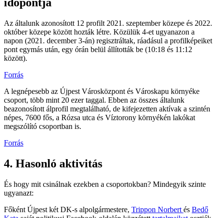
időpontja
Az általunk azonosított 12 profilt 2021. szeptember közepe és 2022.
október közepe között hozták létre. Közülük 4-et ugyanazon a
napon (2021. december 3-án) regisztráltak, ráadásul a profilképeiket
pont egymás után, egy órán belül állították be (10:18 és 11:12
között).
Forrás
A legnépesebb az Újpest Városközpont és Városkapu környéke
csoport, több mint 20 ezer taggal. Ebben az összes általunk
beazonosított álprofil megtalálható, de kifejezetten aktívak a szintén
népes, 7600 fős, a Rózsa utca és Víztorony környékén lakókat
megszólító csoportban is.
Forrás
4. Hasonló aktivitás
És hogy mit csinálnak ezekben a csoportokban? Mindegyik szinte
ugyanazt:
Főként Újpest két DK-s alpolgármestere,
Trippon Norbert
és
Bedő