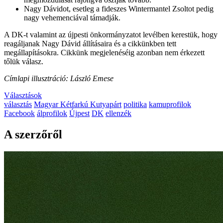
Nagy Dávidot, esetleg a fideszes Wintermantel Zsoltot pedig
nagy vehemenciával támadják.
A DK-t valamint az újpesti önkormányzatot levélben kerestük, hogy
reagáljanak Nagy Dávid állításaira és a cikkünkben tett
megállapításokra. Cikkünk megjelenéséig azonban nem érkezett
tőlük válasz.
Címlapi illusztráció: László Emese
Választások
választás
Magyar Kétfarkú Kutyapárt
politika
kamuprofilok
Facebook
álprofilok
Újpest
DK
ellenzék
A szerzőről