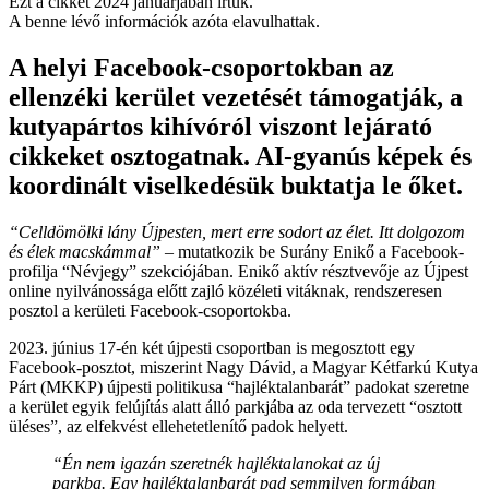
Ezt a cikket 2024 januárjában írtuk.
A benne lévő információk azóta elavulhattak.
A helyi Facebook-csoportokban az
ellenzéki kerület vezetését támogatják, a
kutyapártos kihívóról viszont lejárató
cikkeket osztogatnak. AI-gyanús képek és
koordinált viselkedésük buktatja le őket.
“Celldömölki lány Újpesten, mert erre sodort az élet. Itt dolgozom
és élek macskámmal”
– mutatkozik be Surány Enikő a Facebook-
profilja “Névjegy” szekciójában. Enikő aktív résztvevője az Újpest
online nyilvánossága előtt zajló közéleti vitáknak, rendszeresen
posztol a kerületi Facebook-csoportokba.
2023. június 17-én két újpesti csoportban is megosztott egy
Facebook-posztot, miszerint Nagy Dávid, a Magyar Kétfarkú Kutya
Párt (MKKP) újpesti politikusa “hajléktalanbarát” padokat szeretne
a kerület egyik felújítás alatt álló parkjába az oda tervezett “osztott
üléses”, az elfekvést ellehetetlenítő padok helyett.
“Én nem igazán szeretnék hajléktalanokat az új
parkba. Egy hajléktalanbarát pad semmilyen formában