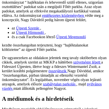
önkormányzat “ hajléktalan és leheveredő szülő ellenes, szigorúan
osztottüléses” padokat szán a megújuló Főtér parkba. Azaz olyan
padokat, amelyek az elfekvést megakadályozó karfákkal vannak
ellátva. Az önkormányzat
emlékezetes közleményben
védte meg a
koncepciót, Nagy Dávidról pedig három újpesti felület,
az
Újpesti Szemle
,
az
Újpesti Hírmondó
,
és a csak Facebookon létező
Újpesti Megmondó
kezdte összehangoltan terjeszteni, hogy “hajléktalanokat
költöztetne” az újpesti Főtér parkba.
De ugyanezeken az oldalakon jelentek meg tavaly októberben olyan
cikkek, amelyek szerint az MKKP a háttérben
szövetségre lépett
a
Fidesszel Újpesten, illetve hogy a fideszes Wintermantel Zsolt, a
kerület korábbi polgármestere
összejátszik
Nagy Dáviddal, amikor
“összehangoltan, párban támadják az ellenzéki vezetésű
önkormányzatot”. És legújabban, november végén olyan lejárató
anyagok, amelyek először
szabálytalan parkolás
, majd
nyilvános
vizelés
miatt állították pellengérre Nagyot.
A médiumok és a hirdetéseik