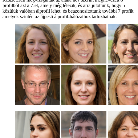
profilból azt a 7-et, amely még létezik, és arra jutottunk, hogy 5
közülük valóban álprofil lehet, és beazonosítottunk további 7 profilt,
amelyek szintén az újpesti álprofil-hálózathoz tartozhatnak.