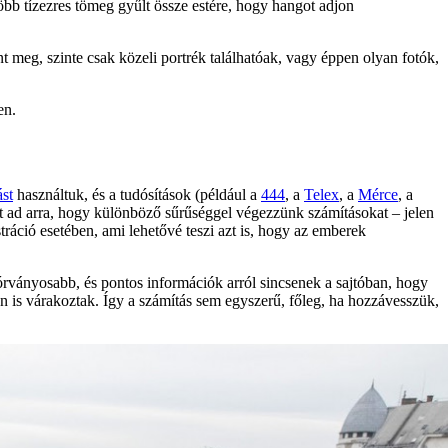
bb tízezres tömeg gyűlt össze estére, hogy hangot adjon
t meg, szinte csak közeli portrék találhatóak, vagy éppen olyan fotók,
en.
st
használtuk, és a tudósítások (például a
444
, a
Telex
, a
Mérce
, a
t ad arra, hogy különböző sűrűséggel végezzünk számításokat – jelen
ráció esetében, ami lehetővé teszi azt is, hogy az emberek
órványosabb, és pontos információk arról sincsenek a sajtóban, hogy
zen is várakoztak. Így a számítás sem egyszerű, főleg, ha hozzávesszük,