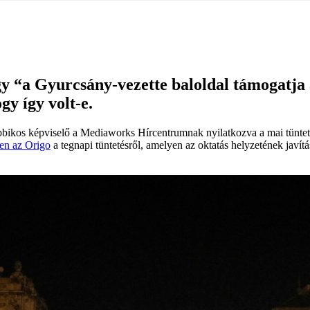
y “a Gyurcsány-vezette baloldal támogatja a
gy így volt-e.
obbikos képviselő a Mediaworks Hírcentrumnak nyilatkozva a mai tünteté
en az Origo
a tegnapi tüntetésről, amelyen az oktatás helyzetének javít