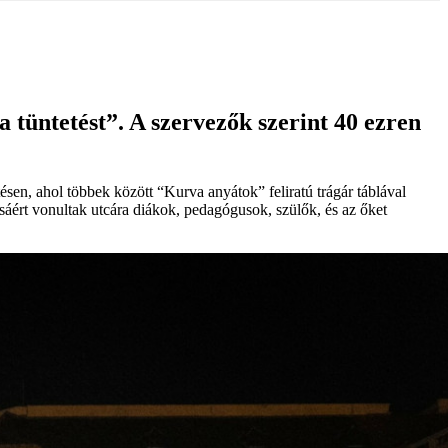
 tüntetést”. A szervezők szerint 40 ezren
sen, ahol többek között “Kurva anyátok” feliratú trágár táblával
ásáért vonultak utcára diákok, pedagógusok, szülők, és az őket