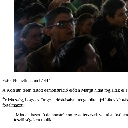
Fotó: Németh Dániel / 444
A Kossuth téren tartott demonstráció előtt a Margit hidat foglalták el a
Érdekesség, hogy az Origo tudósításában megemlített jobbikos képvis
fogalmazott:
“Minden hasonló demonstráción részt tervezek venni a jövőben 
feszültségeken múlik.”