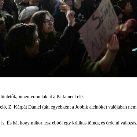
 tüntetők, innen vonultak át a Parlament elé.
elő, Z. Kárpát Dániel (aki egyébként a Jobbik alelnöke) valójában nem
is. És hát hogy mikor lesz ebből egy kritikus tömeg és érdemi változás