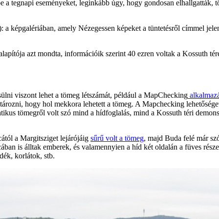
a tegnapi eseményeket, leginkább úgy, hogy gondosan elhallgatták, tö
): a képgalériában, amely Nézegessen képeket a tüntetésről címmel jelen
pítója azt mondta, információik szerint 40 ezren voltak a Kossuth tér
sülni viszont lehet a tömeg létszámát, például a MapChecking
alkalmazá
atározni, hogy hol mekkora lehetett a tömeg. A Mapchecking lehetősége
ikus tömegről volt szó mind a hídfoglalás, mind a Kossuth téri demonst
ától a Margitsziget lejárójáig
sűrű volt a tömeg
, majd Buda felé már sz
tcában is álltak emberek, és valamennyien a híd két oldalán a füves rés
ék, korlátok, stb.