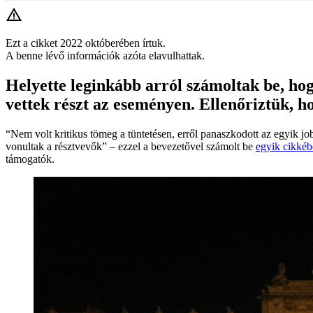
Ezt a cikket 2022 októberében írtuk.
A benne lévő információk azóta elavulhattak.
Helyette leginkább arról számoltak be, hog
vettek részt az eseményen. Ellenőriztük, ho
“Nem volt kritikus tömeg a tüntetésen, erről panaszkodott az egyik j
vonultak a résztvevők” – ezzel a bevezetővel számolt be
egyik cikkéb
támogatók.