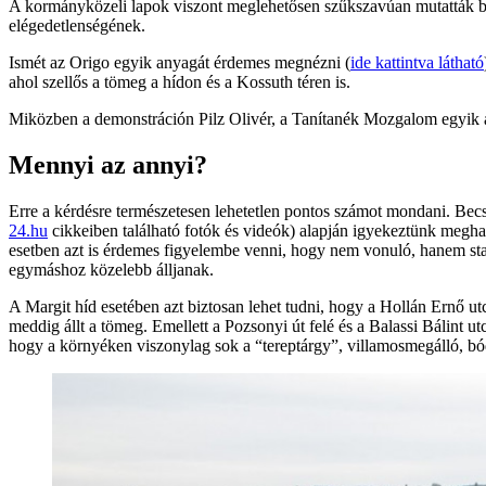
A kormányközeli lapok viszont meglehetősen szűkszavúan mutatták be 
elégedetlenségének.
Ismét az Origo egyik anyagát érdemes megnézni (
ide kattintva látható
ahol szellős a tömeg a hídon és a Kossuth téren is.
Miközben a demonstráción Pilz Olivér, a Tanítanék Mozgalom egyik ala
Mennyi az annyi?
Erre a kérdésre természetesen lehetetlen pontos számot mondani. Bec
24.hu
cikkeiben található fotók és videók) alapján igyekeztünk megh
esetben azt is érdemes figyelembe venni, hogy nem vonuló, hanem stat
egymáshoz közelebb álljanak.
A Margit híd esetében azt biztosan lehet tudni, hogy a Hollán Ernő utc
meddig állt a tömeg. Emellett a Pozsonyi út felé és a Balassi Bálint u
hogy a környéken viszonylag sok a “tereptárgy”, villamosmegálló, bód